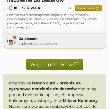
nadzienie do deserów
0
81
5
Zapisz
Smakowite
Lemon curd nieodłącznie kojarzy mi się z latem i
orzeźwiającymi słodko-kwaśnymi deserami. Świetnie
pasuje do bezy, sernika lub tarty, a ja lubię też
smarować (...)
Za piecem
zapiecem.wordpress.com
Więcej przepisów
Przepisy na
lemon curd - przepis na
cytrynowe nadzienie do deserów
obejmują
ponad
1
dokładnie opisanych propozycji
kulinarnych, dostępnych w
Mikser Kulinarny
.
Nasze sortowanie pozwala szybko dotrzeć do