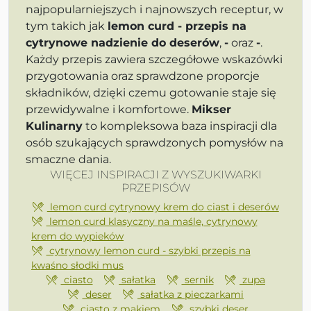
najpopularniejszych i najnowszych receptur, w
tym takich jak
lemon curd - przepis na
cytrynowe nadzienie do deserów
,
-
oraz
-
.
Każdy przepis zawiera szczegółowe wskazówki
przygotowania oraz sprawdzone proporcje
składników, dzięki czemu gotowanie staje się
przewidywalne i komfortowe.
Mikser
Kulinarny
to kompleksowa baza inspiracji dla
osób szukających sprawdzonych pomysłów na
smaczne dania.
WIĘCEJ INSPIRACJI Z WYSZUKIWARKI
PRZEPISÓW
lemon curd cytrynowy krem do ciast i deserów
lemon curd klasyczny na maśle, cytrynowy
krem do wypieków
cytrynowy lemon curd - szybki przepis na
kwaśno słodki mus
ciasto
sałatka
sernik
zupa
deser
sałatka z pieczarkami
ciasto z makiem
szybki deser