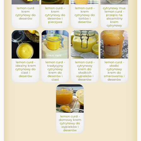
lemon curd
lemon curd –
lemon curd -
cytrynowy mus
krem
krem
krem
lemon curd -
cytrynowy do
cytrynowy do
cytrynowy do
przepis na
deserów
deserów i
tortów i
aksamitny
pieczywa
deserów
krem
cytrynowy
lemon curd -
lemon curd -
lemon curd -
lemon curd -
idealny krem
tradycyjny
cytrynowy
słodki
cytrynowy do
cytrynowy
krem do
cytrynowy
ciast i
krem do
słodkich
krem do
deserów
deserów i
wypieków i
smarowania i
ciast
deserów
deserów
lemon curd -
domowy krem
cytrynowy do
wypieków i
deserów