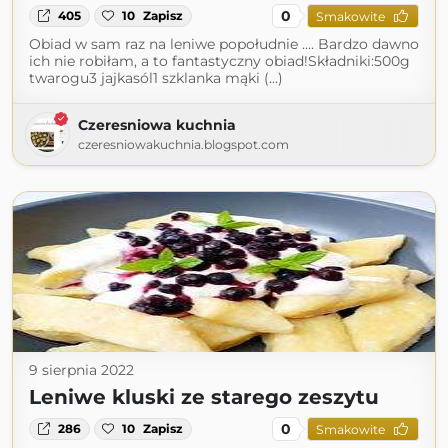
0
405
10
Zapisz
Smakowite
Obiad w sam raz na leniwe popołudnie .... Bardzo dawno
ich nie robiłam, a to fantastyczny obiad!Składniki:500g
twarogu3 jajkasól1 szklanka mąki (...)
Czeresniowa kuchnia
czeresniowakuchnia.blogspot.com
9 sierpnia 2022
Leniwe kluski ze starego zeszytu
0
286
10
Zapisz
Smakowite