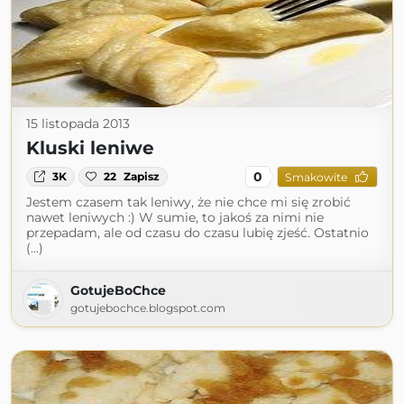
15 listopada 2013
Kluski leniwe
0
3K
22
Zapisz
Smakowite
Jestem czasem tak leniwy, że nie chce mi się zrobić
nawet leniwych :) W sumie, to jakoś za nimi nie
przepadam, ale od czasu do czasu lubię zjeść. Ostatnio
(...)
GotujeBoChce
gotujebochce.blogspot.com