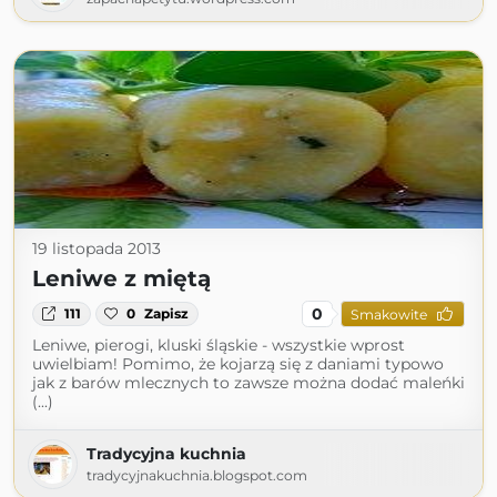
19 listopada 2013
Leniwe z miętą
0
111
0
Zapisz
Smakowite
Leniwe, pierogi, kluski śląskie - wszystkie wprost
uwielbiam! Pomimo, że kojarzą się z daniami typowo
jak z barów mlecznych to zawsze można dodać maleńki
(...)
Tradycyjna kuchnia
tradycyjnakuchnia.blogspot.com