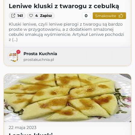
Leniwe kluski z twarogu z cebulką
0
141
4
Zapisz
Smakowite
Kluski leniwe, czyli leniwe pierogi z twarogu są bardzo
proste w przygotowaniu, a z dodatkiem smażonej
cebulki smakują wyśmienicie. Artykuł Leniwe pochodzi
z (...)
Prosta Kuchnia
prostakuchnia.pl
22 maja 2023