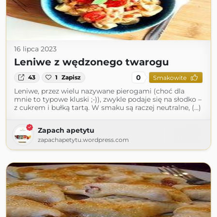
16 lipca 2023
Leniwe z wędzonego twarogu
0
43
1
Zapisz
Smakowite
Leniwe, przez wielu nazywane pierogami (choć dla
mnie to typowe kluski ;-)), zwykle podaje się na słodko –
z cukrem i bułką tartą. W smaku są raczej neutralne, (...)
Zapach apetytu
zapachapetytu.wordpress.com