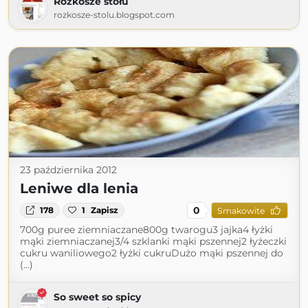
Rozkosze stołu
rozkosze-stolu.blogspot.com
23 października 2012
Leniwe dla lenia
0
178
1
Zapisz
Smakowite
700g puree ziemniaczane800g twarogu3 jajka4 łyżki
mąki ziemniaczanej3/4 szklanki mąki pszennej2 łyżeczki
cukru waniliowego2 łyżki cukruDużo mąki pszennej do
(...)
So sweet so spicy