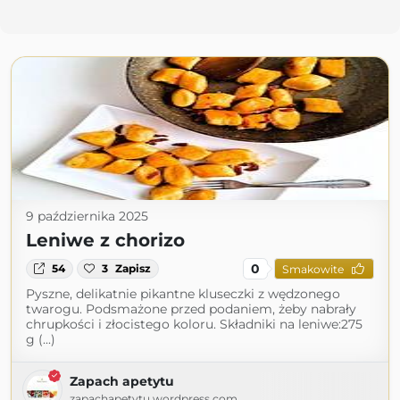
9 października 2025
Leniwe z chorizo
0
54
3
Zapisz
Smakowite
Pyszne, delikatnie pikantne kluseczki z wędzonego
twarogu. Podsmażone przed podaniem, żeby nabrały
chrupkości i złocistego koloru. Składniki na leniwe:275
g (...)
Zapach apetytu
zapachapetytu.wordpress.com