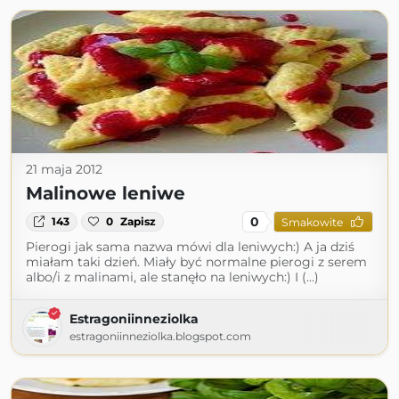
21 maja 2012
Malinowe leniwe
0
143
0
Zapisz
Smakowite
Pierogi jak sama nazwa mówi dla leniwych:) A ja dziś
miałam taki dzień. Miały być normalne pierogi z serem
albo/i z malinami, ale stanęło na leniwych:) I (...)
Estragoniinneziolka
estragoniinneziolka.blogspot.com