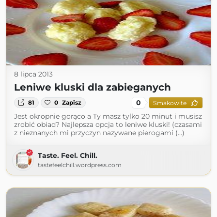
8 lipca 2013
Leniwe kluski dla zabieganych
0
81
0
Zapisz
Smakowite
Jest okropnie gorąco a Ty masz tylko 20 minut i musisz
zrobić obiad? Najlepsza opcja to leniwe kluski! (czasami
z nieznanych mi przyczyn nazywane pierogami (...)
Taste. Feel. Chill.
tastefeelchill.wordpress.com