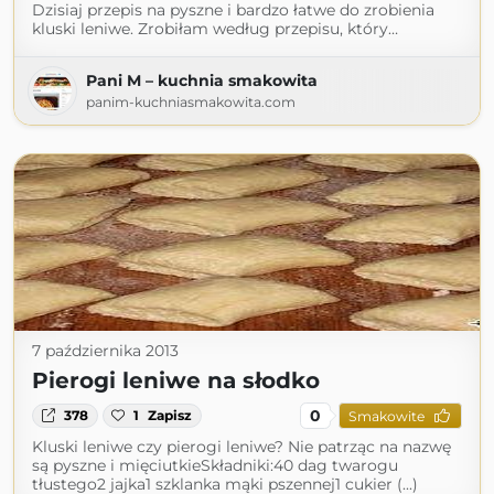
Dzisiaj przepis na pyszne i bardzo łatwe do zrobienia
kluski leniwe. Zrobiłam według przepisu, który…
Pani M – kuchnia smakowita
panim-kuchniasmakowita.com
7 października 2013
Pierogi leniwe na słodko
0
378
1
Zapisz
Smakowite
Kluski leniwe czy pierogi leniwe? Nie patrząc na nazwę
są pyszne i mięciutkieSkładniki:40 dag twarogu
tłustego2 jajka1 szklanka mąki pszennej1 cukier (...)