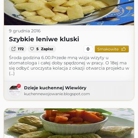
9 grudnia 2016
Szybkie leniwe kluski
0
172
5
Zapisz
Smakowite
Środa godzina 6.00.Przede mną wizja wizyty u
stomatologa i całej doby spędzonej w pracy. O 18ej ma
się odbyć uroczysta kolacja z okazji otwarcia projektu w
(...)
Dzieje kuchennej Wiewióry
kuchennewojowanie.blogspot.com