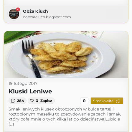
Obżarciuch
oobzarciuch.blogspot.com
19 lutego 2017
Kluski Leniwe
0
284
3
Zapisz
Smakowite
Smak leniwych klusek obtoczonych w bułce tartej i
roztopionym masełku to zdecydowanie zapach i smak,
który cofa mnie o tych kilka lat do dzieciństwa.Lubicie
(...)