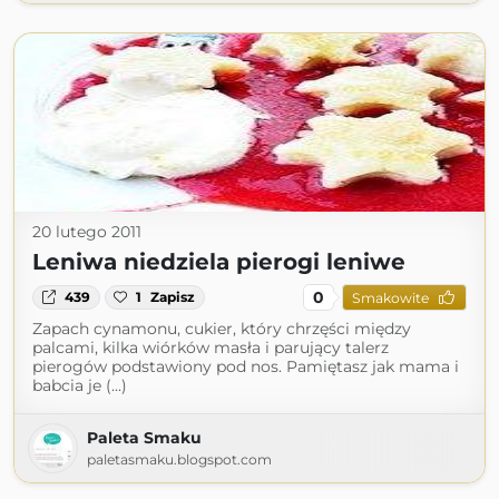
20 lutego 2011
Leniwa niedziela pierogi leniwe
0
439
1
Zapisz
Smakowite
Zapach cynamonu, cukier, który chrzęści między
palcami, kilka wiórków masła i parujący talerz
pierogów podstawiony pod nos. Pamiętasz jak mama i
babcia je (...)
Paleta Smaku
paletasmaku.blogspot.com