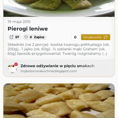
19 maja 2015
Pierogi leniwe
0
57
0
Zapisz
Smakowite
Składniki (na 2 porcje)- kostka twarogu półtłustego (ok.
200g),- 1 jajko (ok. 60g)- ½ szklanki mąki Graham (ok.
65g).Sposób przygotowania1. Twaróg rozgniatamy (...)
Zdrowe odżywianie w pięciu smakach
trojkolorowakuchnia.blogspot.com