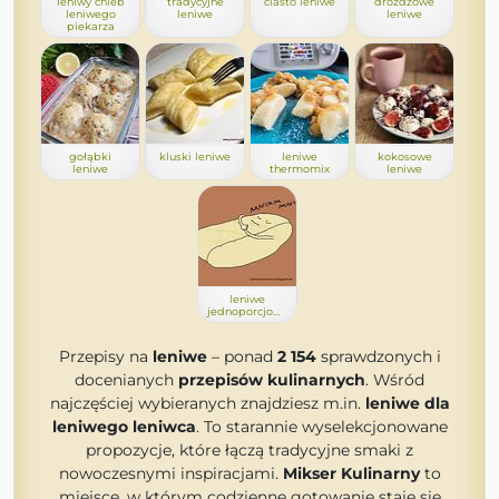
leniwy chleb
tradycyjne
ciasto leniwe
drożdżowe
leniwego
leniwe
leniwe
piekarza
gołąbki
kluski leniwe
leniwe
kokosowe
leniwe
thermomix
leniwe
leniwe
jednoporcjowe
Przepisy na
leniwe
– ponad
2 154
sprawdzonych i
docenianych
przepisów kulinarnych
. Wśród
najczęściej wybieranych znajdziesz m.in.
leniwe dla
leniwego leniwca
. To starannie wyselekcjonowane
propozycje, które łączą tradycyjne smaki z
nowoczesnymi inspiracjami.
Mikser Kulinarny
to
miejsce, w którym codzienne gotowanie staje się