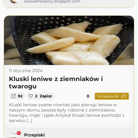
sosweetsospicy.blogspot.com
11 stycznia 2024
Kluski leniwe z ziemniaków i
twarogu
0
92
2
Zapisz
Smakowite
Kluski leniwe zwane również jako pierogi leniwe w
naszym domu zawsze były robione z ziemniaków,
twarogu, mąki i jajek Artykuł Kluski leniwe pochodzi z
serwisu (...)
Przepiski