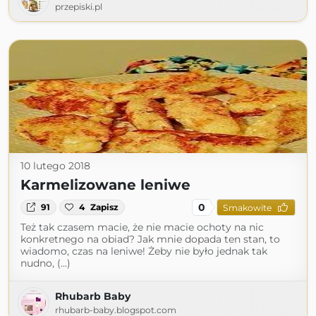
przepiski.pl
10 lutego 2018
Karmelizowane leniwe
0
91
4
Zapisz
Smakowite
Też tak czasem macie, że nie macie ochoty na nic
konkretnego na obiad? Jak mnie dopada ten stan, to
wiadomo, czas na leniwe! Żeby nie było jednak tak
nudno, (...)
Rhubarb Baby
rhubarb-baby.blogspot.com