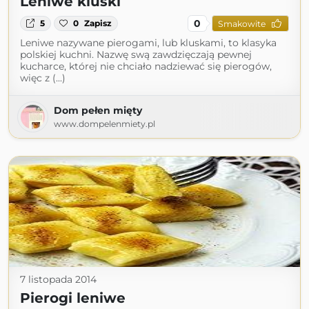
Leniwe kluski
0
5
0
Zapisz
Smakowite
Leniwe nazywane pierogami, lub kluskami, to klasyka
polskiej kuchni. Nazwę swą zawdzięczają pewnej
kucharce, której nie chciało nadziewać się pierogów,
więc z (...)
Dom pełen mięty
www.dompelenmiety.pl
7 listopada 2014
Pierogi leniwe