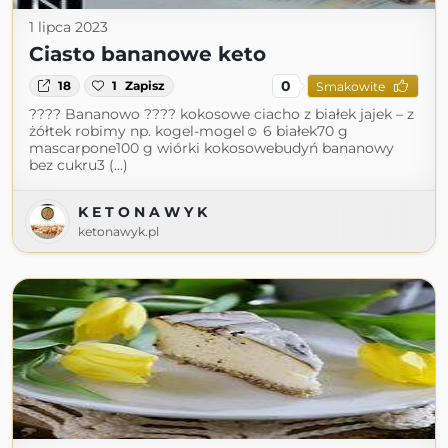
1 lipca 2023
Ciasto bananowe keto
0
18
1
Zapisz
Smakowite
???? Bananowo ???? kokosowe ciacho z białek jajek – z
żółtek robimy np. kogel-mogel☺️ 6 białek70 g
mascarpone100 g wiórki kokosowebudyń bananowy
bez cukru3 (...)
K E T O N A W Y K
ketonawyk.pl