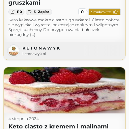
gruszkami
0
110
3
Zapisz
Smakowite
Keto kakaowe mokre ciasto z gruszkami. Ciasto dobrze
się wypieka i wyrasta, pozostając mokrym i wilgotnym.
Sprzęt kuchenny Do przygotowania bułeczek
niezbędny (...)
K E T O N A W Y K
ketonawyk.pl
4 sierpnia 2024
Keto ciasto z kremem i malinami