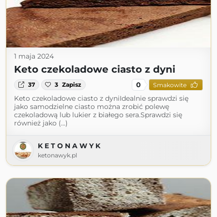
1 maja 2024
Keto czekoladowe ciasto z dyni
0
37
3
Zapisz
Smakowite
Keto czekoladowe ciasto z dyniIdealnie sprawdzi się
jako samodzielne ciasto można zrobić polewę
czekoladową lub lukier z białego sera.Sprawdzi się
również jako (...)
K E T O N A W Y K
ketonawyk.pl