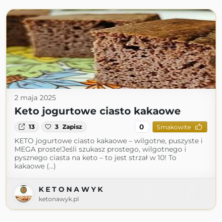
2 maja 2025
Keto jogurtowe ciasto kakaowe
0
13
3
Zapisz
Smakowite
KETO jogurtowe ciasto kakaowe – wilgotne, puszyste i
MEGA proste!Jeśli szukasz prostego, wilgotnego i
pysznego ciasta na keto – to jest strzał w 10! To
kakaowe (...)
K E T O N A W Y K
ketonawyk.pl