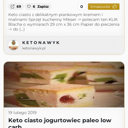
0
69
6
Zapisz
Smakowite
Keto ciasto z delikatnym piankowym kremem i
malinami Sprzęt kuchenny Mikser -> polecam ten KLIK
Blacha o wymiarach 29 cm x 36 cm Papier do pieczenia
-> do (...)
K E T O N A W Y K
ketonawyk.pl
19 lutego 2019
Keto ciasto jogurtowiec paleo low
carb