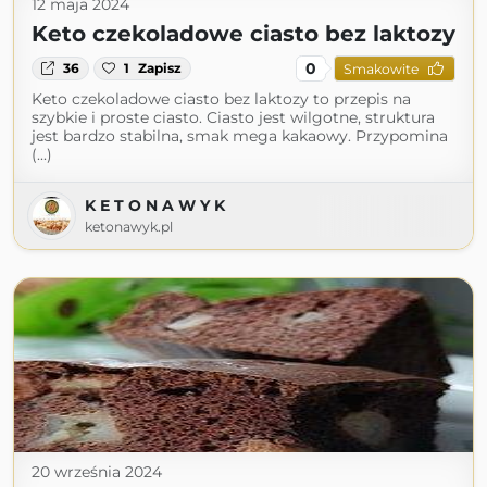
12 maja 2024
Keto czekoladowe ciasto bez laktozy
0
36
1
Zapisz
Smakowite
Keto czekoladowe ciasto bez laktozy to przepis na
szybkie i proste ciasto. Ciasto jest wilgotne, struktura
jest bardzo stabilna, smak mega kakaowy. Przypomina
(...)
K E T O N A W Y K
ketonawyk.pl
20 września 2024