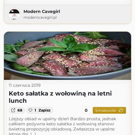
Modern Cavegirl
moderncavegirl.pl
11 czerwca 2019
Keto sałatka z wołowiną na letni
lunch
0
68
1
Zapisz
Smakowite
Lżejszy obiad w upalny dzień Bardzo prosta, jednak
całkiem pożywna keto sałatka z wołowiną stanowi
świetną propozycję obiadową. Zwłaszcza w upalne
letnie dni, (...)