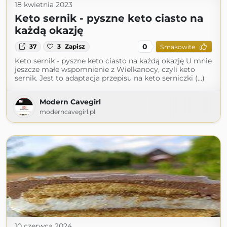
18 kwietnia 2023
Keto sernik - pyszne keto ciasto na
każdą okazję
0
37
3
Zapisz
Smakowite
Keto sernik - pyszne keto ciasto na każdą okazję U mnie
jeszcze małe wspomnienie z Wielkanocy, czyli keto
sernik. Jest to adaptacja przepisu na keto serniczki (...)
Modern Cavegirl
moderncavegirl.pl
10 czerwca 2024