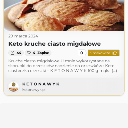
29 marca 2024
Keto kruche ciasto migdałowe
0
44
4
Zapisz
Smakowite
Kruche ciasto migdałowe U mnie wykorzystane na
skorupki do orzeszków nadzienie do orzeszków : Keto
ciasteczka orzeszki – K E T O N A W Y K 100 g mąka (...)
K E T O N A W Y K
ketonawyk.pl