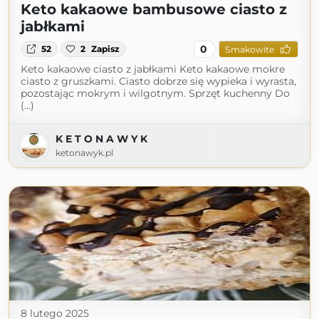
Keto kakaowe bambusowe ciasto z
jabłkami
0
52
2
Zapisz
Smakowite
Keto kakaowe ciasto z jabłkami Keto kakaowe mokre
ciasto z gruszkami. Ciasto dobrze się wypieka i wyrasta,
pozostając mokrym i wilgotnym. Sprzęt kuchenny Do
(...)
K E T O N A W Y K
ketonawyk.pl
8 lutego 2025