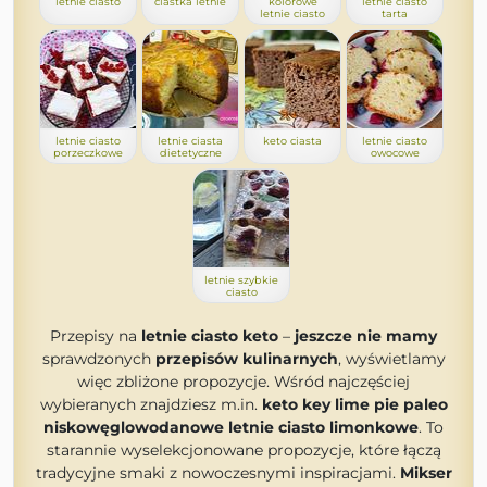
letnie ciasto
ciastka letnie
kolorowe
letnie ciasto
letnie ciasto
tarta
letnie ciasto
letnie ciasta
keto ciasta
letnie ciasto
porzeczkowe
dietetyczne
owocowe
letnie szybkie
ciasto
Przepisy na
letnie ciasto keto
–
jeszcze nie mamy
sprawdzonych
przepisów kulinarnych
, wyświetlamy
więc zbliżone propozycje. Wśród najczęściej
wybieranych znajdziesz m.in.
keto key lime pie paleo
niskowęglowodanowe letnie ciasto limonkowe
. To
starannie wyselekcjonowane propozycje, które łączą
tradycyjne smaki z nowoczesnymi inspiracjami.
Mikser