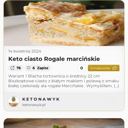
14 kwietnia 2024
Keto ciasto Rogale marcińskie
0
76
6
Zapisz
Smakowite
Wariant 1 Blacha tortownica o średnicy 22 cm
Biszkoptowe ciasto z białym makiem i polewą o smaku
białej czekolady ala rogale Marcińskie . Wymyśliłam, (...)
K E T O N A W Y K
ketonawyk.pl