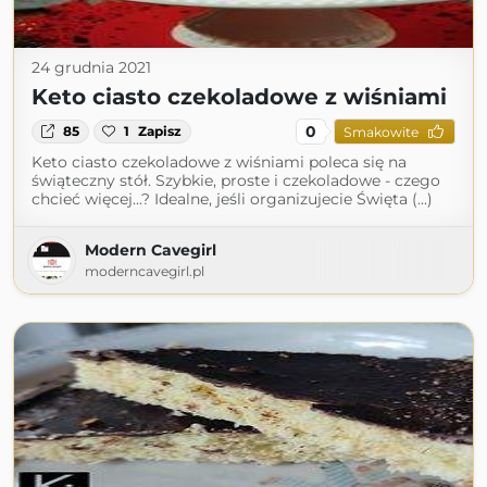
24 grudnia 2021
Keto ciasto czekoladowe z wiśniami
0
85
1
Zapisz
Smakowite
Keto ciasto czekoladowe z wiśniami poleca się na
świąteczny stół. Szybkie, proste i czekoladowe - czego
chcieć więcej...? Idealne, jeśli organizujecie Święta (...)
Modern Cavegirl
moderncavegirl.pl