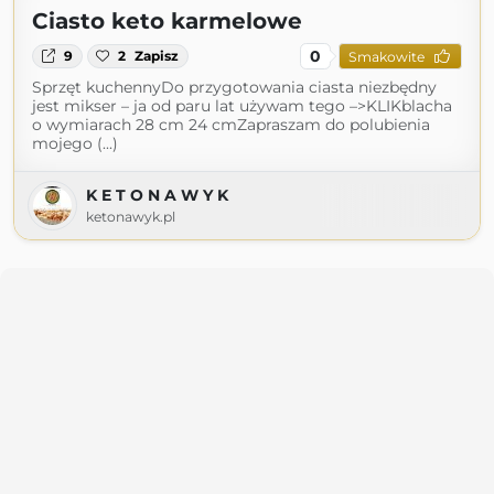
Ciasto keto karmelowe
0
9
2
Zapisz
Smakowite
Sprzęt kuchennyDo przygotowania ciasta niezbędny
jest mikser – ja od paru lat używam tego –>KLIKblacha
o wymiarach 28 cm 24 cmZapraszam do polubienia
mojego (...)
K E T O N A W Y K
ketonawyk.pl