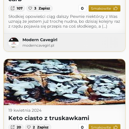
0
107
3
Zapisz
Smakowite
Słodkiej opowieści ciąg dalszy Pewnie niektórzy z Was
uznają że jestem już trochę nudna, bo dzisiaj kolejny raz
z rzędu pojawia się przepis na coś słodkiego, a (...)
Modern Cavegirl
moderncavegirl.pl
19 kwietnia 2024
Keto ciasto z truskawkami
0
20
2
Zapisz
Smakowite