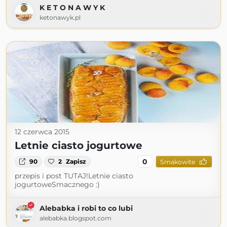
K E T O N A W Y K
ketonawyk.pl
12 czerwca 2015
Letnie ciasto jogurtowe
0
90
2
Zapisz
Smakowite
przepis i post TUTAJ!Letnie ciasto
jogurtoweSmacznego :)
Alebabka i robi to co lubi
alebabka.blogspot.com