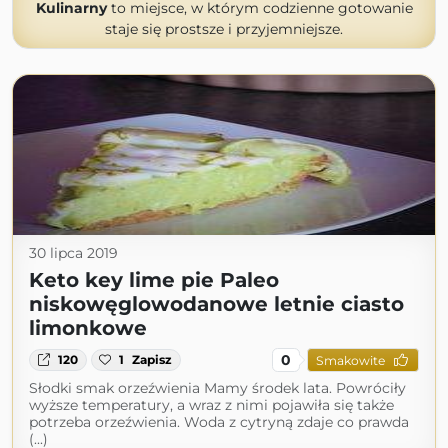
Kulinarny
to miejsce, w którym codzienne gotowanie
staje się prostsze i przyjemniejsze.
30 lipca 2019
Keto key lime pie Paleo
niskowęglowodanowe letnie ciasto
limonkowe
0
120
1
Zapisz
Smakowite
Słodki smak orzeźwienia Mamy środek lata. Powróciły
wyższe temperatury, a wraz z nimi pojawiła się także
potrzeba orzeźwienia. Woda z cytryną zdaje co prawda
(...)