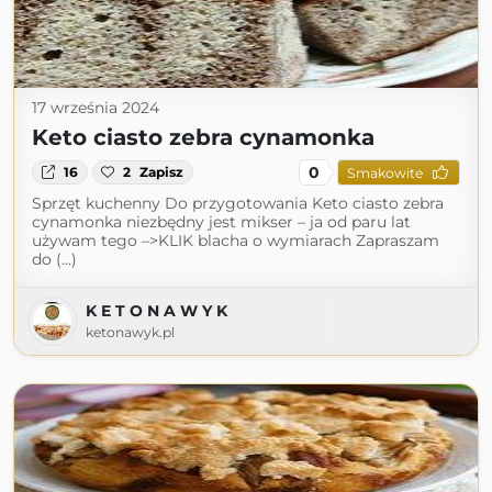
17 września 2024
Keto ciasto zebra cynamonka
0
16
2
Zapisz
Smakowite
Sprzęt kuchenny Do przygotowania Keto ciasto zebra
cynamonka niezbędny jest mikser – ja od paru lat
używam tego –>KLIK blacha o wymiarach Zapraszam
do (...)
K E T O N A W Y K
ketonawyk.pl