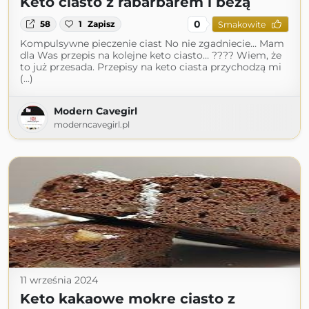
Keto ciasto z rabarbarem i bezą
0
58
1
Zapisz
Smakowite
Kompulsywne pieczenie ciast No nie zgadniecie… Mam
dla Was przepis na kolejne keto ciasto… ???? Wiem, że
to już przesada. Przepisy na keto ciasta przychodzą mi
(...)
Modern Cavegirl
moderncavegirl.pl
11 września 2024
Keto kakaowe mokre ciasto z