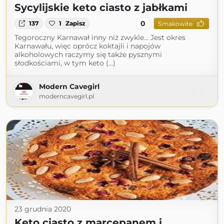
Sycylijskie keto ciasto z jabłkami
0
137
1
Zapisz
Smakowite
Tegoroczny Karnawał inny niż zwykle… Jest okres
Karnawału, więc oprócz koktajli i napojów
alkoholowych raczymy się także pysznymi
słodkościami, w tym keto (...)
Modern Cavegirl
moderncavegirl.pl
23 grudnia 2020
Keto ciasto z marcepanem i