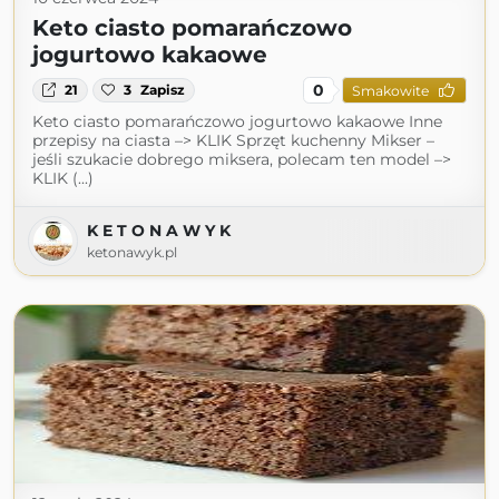
Keto ciasto pomarańczowo
jogurtowo kakaowe
0
21
3
Zapisz
Smakowite
Keto ciasto pomarańczowo jogurtowo kakaowe Inne
przepisy na ciasta –> KLIK Sprzęt kuchenny Mikser –
jeśli szukacie dobrego miksera, polecam ten model –>
KLIK (...)
K E T O N A W Y K
ketonawyk.pl