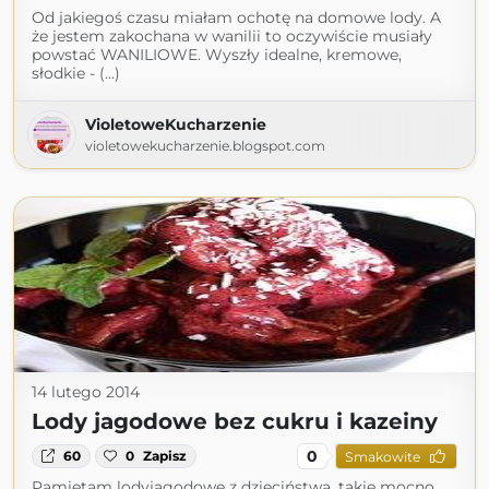
Od jakiegoś czasu miałam ochotę na domowe lody. A
że jestem zakochana w wanilii to oczywiście musiały
powstać WANILIOWE. Wyszły idealne, kremowe,
słodkie - (...)
VioletoweKucharzenie
violetowekucharzenie.blogspot.com
14 lutego 2014
Lody jagodowe bez cukru i kazeiny
0
60
0
Zapisz
Smakowite
Pamiętam lodyjagodowe z dzieciństwa, takie mocno