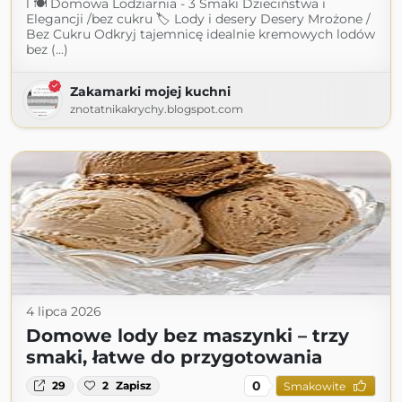
l 🍽 Domowa Lodziarnia - 3 Smaki Dzieciństwa i
Elegancji /bez cukru 🏷 Lody i desery Desery Mrożone /
Bez Cukru Odkryj tajemnicę idealnie kremowych lodów
bez (...)
Zakamarki mojej kuchni
znotatnikakrychy.blogspot.com
4 lipca 2026
Domowe lody bez maszynki – trzy
smaki, łatwe do przygotowania
0
29
2
Zapisz
Smakowite