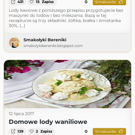
0
431
15
Zapisz
Smakowite
Lody kawowe z poniższego przepisu przygotujecie bez
maszynki do lodów i bez mieszania. Bazą w tej
recepturze są trzy składniki: żółtka, białka i śmietanka
30%, (...)
Smakołyki Bereniki
smakolykibereniki.blogspot.com
12 lipca 2017
Domowe lody waniliowe
0
129
2
Zapisz
Smakowite