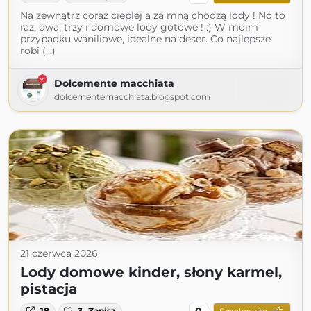
Na zewnątrz coraz cieplej a za mną chodzą lody ! No to
raz, dwa, trzy i domowe lody gotowe ! :) W moim
przypadku waniliowe, idealne na deser. Co najlepsze
robi (...)
Dolcemente macchiata
dolcementemacchiata.blogspot.com
21 czerwca 2026
Lody domowe kinder, słony karmel,
pistacja
0
18
3
Zapisz