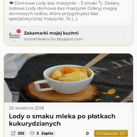
🍽 Domowe Lody bez maszynki – 3 smaki 🏷 Desery
lodowe Lody domowe bez maszynki Odkryj magię
domowych lodów, które przygotujesz bez
specjalistycznej maszynki. To (...)
Zakamarki mojej kuchni
znotatnikakrychy.blogspot.com
26 kwietnia 2018
Lody o smaku mleka po płatkach
kukurydzianych
0
255
2
Zapisz
Smakowite