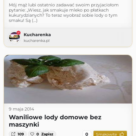
Mój mąż lubi ostatnio zadawać swoim przyjaciołom
pytanie: „Wiesz, jak smakuje mleko po płatkach
kukurydzianych? To teraz wyobraź sobie lody o tym
smaku! Są (...)
Kucharenka
kucharenka.pl
9 maja 2014
Waniliowe lody domowe bez
maszynki
0
109
0
Zapisz
Smakowite