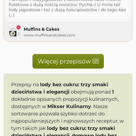
fioletowe z dużą ilością owoców. Pycha;-) U mnie też
lody jagodowe i też z dużą ilościąowoców i do tego bez
(...)
Muffins & Cakes
www.muffinsandcakes.com
Więcej przepisów
Przepisy na
lody bez cukru: trzy smaki
dzieciństwa i elegancji
obejmują ponad
1
dokładnie opisanych propozycji kulinarnych,
dostępnych w
Mikser Kulinarny
. Nasze
sortowanie pozwala szybko dotrzeć do
najpopularniejszych i najnowszych receptur, w
tym takich jak
lody bez cukru: trzy smaki
dzieciństwa i elegancji
,
domowe lody bez