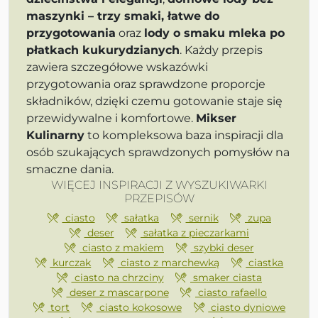
maszynki – trzy smaki, łatwe do
przygotowania
oraz
lody o smaku mleka po
płatkach kukurydzianych
. Każdy przepis
zawiera szczegółowe wskazówki
przygotowania oraz sprawdzone proporcje
składników, dzięki czemu gotowanie staje się
przewidywalne i komfortowe.
Mikser
Kulinarny
to kompleksowa baza inspiracji dla
osób szukających sprawdzonych pomysłów na
smaczne dania.
WIĘCEJ INSPIRACJI Z WYSZUKIWARKI
PRZEPISÓW
ciasto
sałatka
sernik
zupa
deser
sałatka z pieczarkami
ciasto z makiem
szybki deser
kurczak
ciasto z marchewką
ciastka
ciasto na chrzciny
smaker ciasta
deser z mascarpone
ciasto rafaello
tort
ciasto kokosowe
ciasto dyniowe