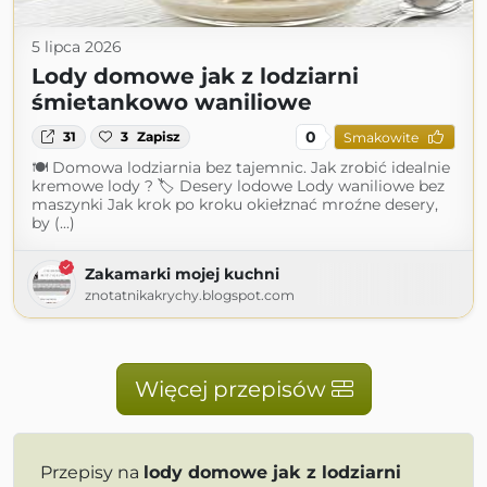
5 lipca 2026
Lody domowe jak z lodziarni
śmietankowo waniliowe
0
31
3
Zapisz
Smakowite
🍽 Domowa lodziarnia bez tajemnic. Jak zrobić idealnie
kremowe lody ? 🏷 Desery lodowe Lody waniliowe bez
maszynki Jak krok po kroku okiełznać mroźne desery,
by (...)
Zakamarki mojej kuchni
znotatnikakrychy.blogspot.com
Więcej przepisów
Przepisy na
lody domowe jak z lodziarni