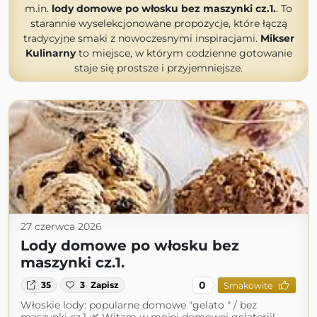
m.in.
lody domowe po włosku bez maszynki cz.1.
. To
starannie wyselekcjonowane propozycje, które łączą
tradycyjne smaki z nowoczesnymi inspiracjami.
Mikser
Kulinarny
to miejsce, w którym codzienne gotowanie
staje się prostsze i przyjemniejsze.
27 czerwca 2026
Lody domowe po włosku bez
maszynki cz.1.
0
35
3
Zapisz
Smakowite
Włoskie lody: popularne domowe "gelato " / bez