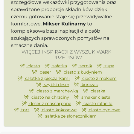
szczegółowe wskazówki przygotowania oraz
sprawdzone proporcje składników, dzięki
czemu gotowanie staje się przewidywalne i
komfortowe.
Mikser Kulinarny
to
kompleksowa baza inspiracji dla osób
szukających sprawdzonych pomysłów na
smaczne dania.
WIĘCEJ INSPIRACJI Z WYSZUKIWARKI
PRZEPISÓW
ciasto
sałatka
sernik
zupa
deser
ciasto z budyniem
sałatka z pieczarkami
ciasto z makiem
szybki deser
kurczak
ciasto z marchewką
ciastka
ciasto na chrzciny
smaker ciasta
deser z mascarpone
ciasto rafaello
tort
ciasto kokosowe
ciasto dyniowe
sałatka ze słonecznikiem