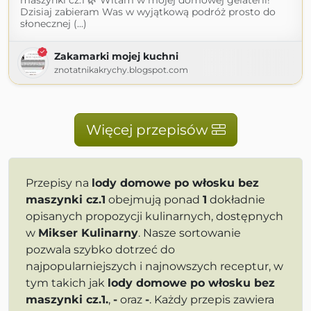
maszynki cz.1 🌿 Witam w mojej domowej gelaterii!
Dzisiaj zabieram Was w wyjątkową podróż prosto do
słonecznej (...)
Zakamarki mojej kuchni
znotatnikakrychy.blogspot.com
Więcej przepisów
Przepisy na
lody domowe po włosku bez
maszynki cz.1
obejmują ponad
1
dokładnie
opisanych propozycji kulinarnych, dostępnych
w
Mikser Kulinarny
. Nasze sortowanie
pozwala szybko dotrzeć do
najpopularniejszych i najnowszych receptur, w
tym takich jak
lody domowe po włosku bez
maszynki cz.1.
,
-
oraz
-
. Każdy przepis zawiera