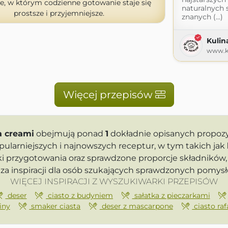
e, w którym codzienne gotowanie staje się
naturalnych 
prostsze i przyjemniejsze.
znanych (...)
Kulin
www.ku
Więcej przepisów
a creami
obejmują ponad
1
dokładnie opisanych propozy
ularniejszych i najnowszych receptur, w tym takich jak
i przygotowania oraz sprawdzone proporcje składników, 
a inspiracji dla osób szukających sprawdzonych pomys
WIĘCEJ INSPIRACJI Z WYSZUKIWARKI PRZEPISÓW
deser
ciasto z budyniem
sałatka z pieczarkami
iny
smaker ciasta
deser z mascarpone
ciasto raf