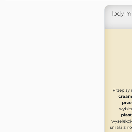
lody m
Przepisy
cream
prze
wybier
plas
wyselekcj
smaki z n