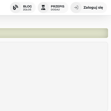
BLOG
PRZEPIS
Zaloguj się
ZGŁOŚ
DODAJ