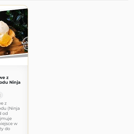
we z
odu Ninja
2
e z
du (Ninja
d od
ajmuje
iejsce w
ży do