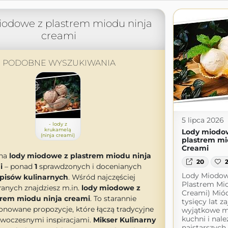
iodowe z plastrem miodu ninja
creami
PODOBNE WYSZUKIWANIA
5 lipca 2026
- lody z
krukamelą
Lody miodo
(ninja creami)
plastrem mi
Creami
 na
lody miodowe z plastrem miodu ninja
20
i
– ponad
1
sprawdzonych i docenianych
Lody Miodow
pisów kulinarnych
. Wśród najczęściej
Plastrem Mio
anych znajdziesz m.in.
lody miodowe z
Creami) Mió
trem miodu ninja creami
. To starannie
tysięcy lat z
onowane propozycje, które łączą tradycyjne
wyjątkowe m
kuchni i nale
owoczesnymi inspiracjami.
Mikser Kulinarny
najstarszych