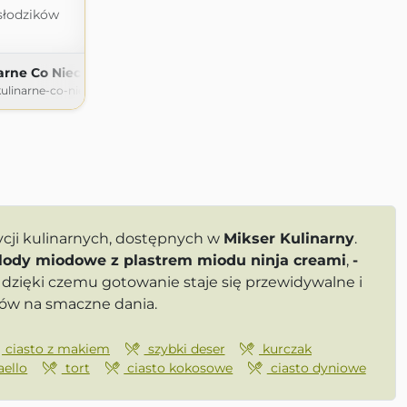
słodzików
arne Co Nieco
linarne-co-nieco.pl
cji kulinarnych, dostępnych w
Mikser Kulinarny
.
lody miodowe z plastrem miodu ninja creami
,
-
dzięki czemu gotowanie staje się przewidywalne i
łów na smaczne dania.
ciasto z makiem
szybki deser
kurczak
aello
tort
ciasto kokosowe
ciasto dyniowe