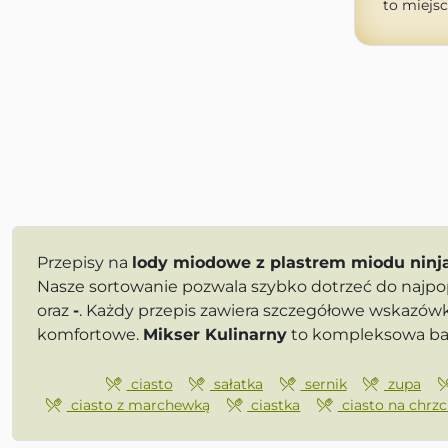
to miejsc
Przepisy na
lody miodowe z plastrem miodu ninj
Nasze sortowanie pozwala szybko dotrzeć do najpop
oraz
-
. Każdy przepis zawiera szczegółowe wskazówk
komfortowe.
Mikser Kulinarny
to kompleksowa baz
ciasto
sałatka
sernik
zupa
ciasto z marchewką
ciastka
ciasto na chrzc