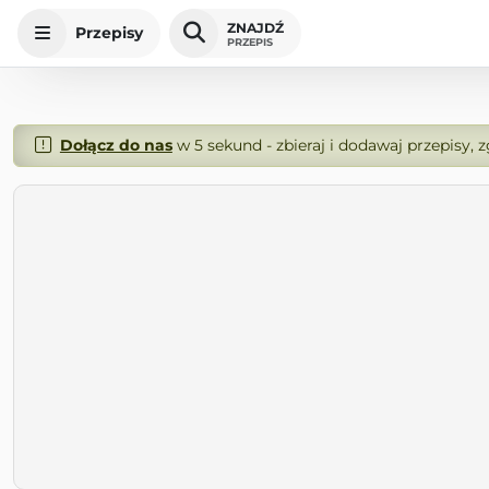
ZNAJDŹ
Przepisy
PRZEPIS
Dołącz do nas
w 5 sekund - zbieraj i dodawaj przepisy, 