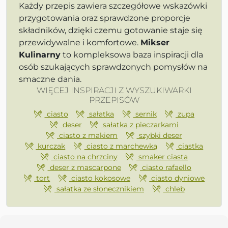
Każdy przepis zawiera szczegółowe wskazówki
przygotowania oraz sprawdzone proporcje
składników, dzięki czemu gotowanie staje się
przewidywalne i komfortowe.
Mikser
Kulinarny
to kompleksowa baza inspiracji dla
osób szukających sprawdzonych pomysłów na
smaczne dania.
WIĘCEJ INSPIRACJI Z WYSZUKIWARKI
PRZEPISÓW
ciasto
sałatka
sernik
zupa
deser
sałatka z pieczarkami
ciasto z makiem
szybki deser
kurczak
ciasto z marchewką
ciastka
ciasto na chrzciny
smaker ciasta
deser z mascarpone
ciasto rafaello
tort
ciasto kokosowe
ciasto dyniowe
sałatka ze słonecznikiem
chleb