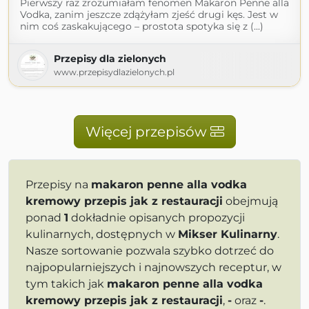
Pierwszy raz zrozumiałam fenomen Makaron Penne alla
Vodka, zanim jeszcze zdążyłam zjeść drugi kęs. Jest w
nim coś zaskakującego – prostota spotyka się z (...)
Przepisy dla zielonych
www.przepisydlazielonych.pl
Więcej przepisów
Przepisy na
makaron penne alla vodka
kremowy przepis jak z restauracji
obejmują
ponad
1
dokładnie opisanych propozycji
kulinarnych, dostępnych w
Mikser Kulinarny
.
Nasze sortowanie pozwala szybko dotrzeć do
najpopularniejszych i najnowszych receptur, w
tym takich jak
makaron penne alla vodka
kremowy przepis jak z restauracji
,
-
oraz
-
.