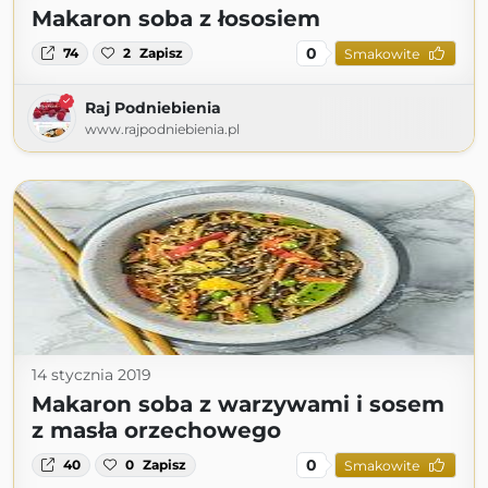
Makaron soba z łososiem
0
74
2
Zapisz
Smakowite
Raj Podniebienia
www.rajpodniebienia.pl
14 stycznia 2019
Makaron soba z warzywami i sosem
z masła orzechowego
0
40
0
Zapisz
Smakowite