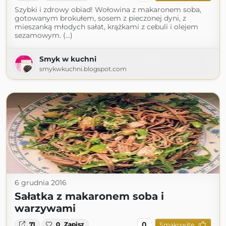
Szybki i zdrowy obiad! Wołowina z makaronem soba,
gotowanym brokułem, sosem z pieczonej dyni, z
mieszanką młodych sałat, krążkami z cebuli i olejem
sezamowym. (...)
Smyk w kuchni
smykwkuchni.blogspot.com
6 grudnia 2016
Sałatka z makaronem soba i
warzywami
0
71
0
Zapisz
Smakowite