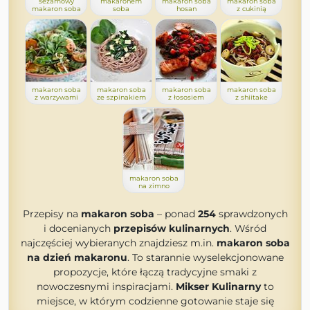
sezamowy
makaronem
makaron soba
makaron soba
makaron soba
soba
hosan
z cukinią
makaron soba
makaron soba
makaron soba
makaron soba
z warzywami
ze szpinakiem
z łososiem
z shiitake
makaron soba
na zimno
Przepisy na
makaron soba
– ponad
254
sprawdzonych
i docenianych
przepisów kulinarnych
. Wśród
najczęściej wybieranych znajdziesz m.in.
makaron soba
na dzień makaronu
. To starannie wyselekcjonowane
propozycje, które łączą tradycyjne smaki z
nowoczesnymi inspiracjami.
Mikser Kulinarny
to
miejsce, w którym codzienne gotowanie staje się