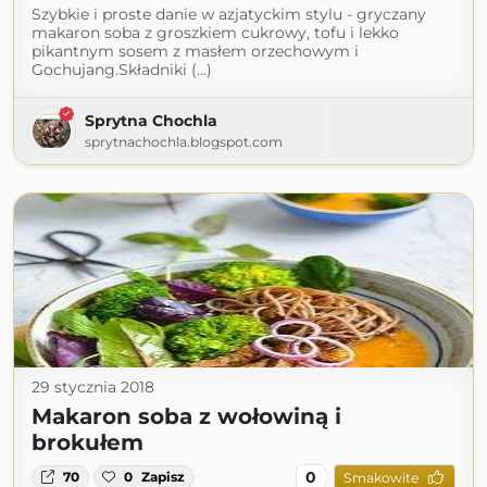
Szybkie i proste danie w azjatyckim stylu - gryczany
makaron soba z groszkiem cukrowy, tofu i lekko
pikantnym sosem z masłem orzechowym i
Gochujang.Składniki (...)
Sprytna Chochla
sprytnachochla.blogspot.com
29 stycznia 2018
Makaron soba z wołowiną i
brokułem
0
70
0
Zapisz
Smakowite