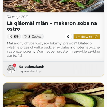
30 maja 2021
Là qiáomài miàn – makaron soba na
ostro
0
139
2
Zapisz
Smakowite
Makarony chyba wszyscy lubimy, prawda? Dlatego
właśnie przez chwilkę będziemy dalej monotematyczne
i zaprezentujemy Wam super proste i niezwykle szybkie
danie. (...)
Na pałeczkach
napaleczkach.pl