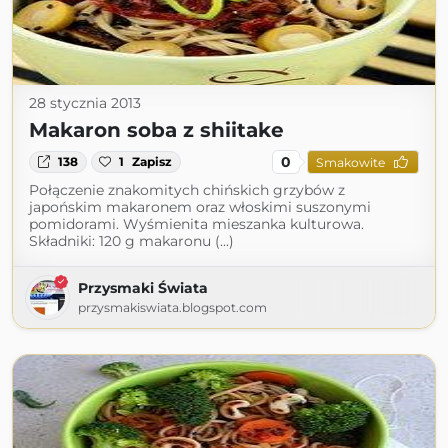
28 stycznia 2013
Makaron soba z shiitake
0
138
1
Zapisz
Smakowite
Połączenie znakomitych chińskich grzybów z
japońskim makaronem oraz włoskimi suszonymi
pomidorami. Wyśmienita mieszanka kulturowa.
Składniki: 120 g makaronu (...)
Przysmaki Świata
przysmakiswiata.blogspot.com