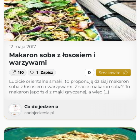
12 maja 2017
Makaron soba z łososiem i
warzywami
0
110
1
Zapisz
Smakowite
Lubicie orientalne smaki, to proponuję dzisiaj makaron
soba z łososiem i warzywami. Znacie makaron soba? To
makaron japoński z mąki gryczanej, a więc (...)
Co do jedzenia
codojedzenia.pl