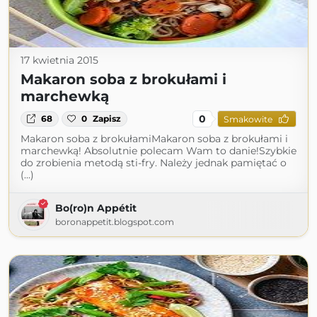
17 kwietnia 2015
Makaron soba z brokułami i
marchewką
0
68
0
Zapisz
Smakowite
Makaron soba z brokułamiMakaron soba z brokułami i
marchewką! Absolutnie polecam Wam to danie!Szybkie
do zrobienia metodą sti-fry. Należy jednak pamiętać o
(...)
Bo(ro)n Appétit
boronappetit.blogspot.com