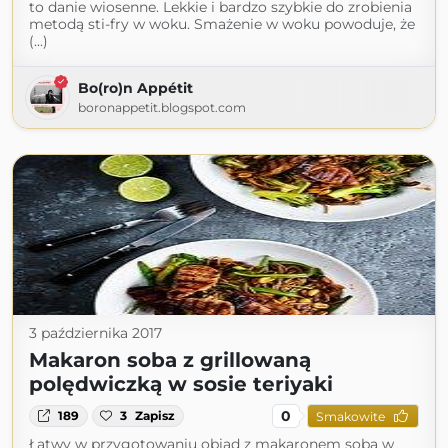
to danie wiosenne. Lekkie i bardzo szybkie do zrobienia
metodą sti-fry w woku. Smażenie w woku powoduje, że
(...)
Bo(ro)n Appétit
boronappetit.blogspot.com
3 października 2017
Makaron soba z grillowaną
polędwiczką w sosie teriyaki
0
189
3
Zapisz
Smakowite
Łatwy w przygotowaniu obiad z makaronem soba w