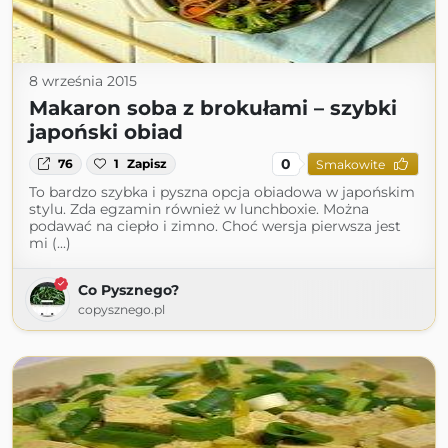
8 września 2015
Makaron soba z brokułami – szybki
japoński obiad
0
76
1
Zapisz
Smakowite
To bardzo szybka i pyszna opcja obiadowa w japońskim
stylu. Zda egzamin również w lunchboxie. Można
podawać na ciepło i zimno. Choć wersja pierwsza jest
mi (...)
Co Pysznego?
copysznego.pl