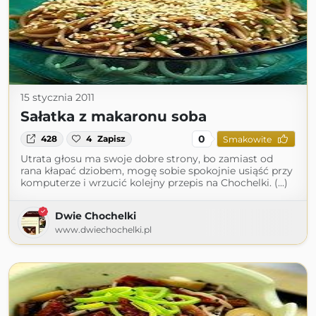
15 stycznia 2011
Sałatka z makaronu soba
0
428
4
Zapisz
Smakowite
Utrata głosu ma swoje dobre strony, bo zamiast od
rana kłapać dziobem, mogę sobie spokojnie usiąść przy
komputerze i wrzucić kolejny przepis na Chochelki. (...)
Dwie Chochelki
www.dwiechochelki.pl