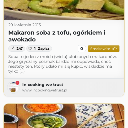
29 kwietnia 2013
Makaron soba z tofu, ogórkiem i
awokado
0
247
1
Zapisz
Smakowite
Soba to jeden z moich (wielu) ulubionych makaronów.
Jego gryczany posmak bardzo mi odpowiada, choć
niestety ten, który udało mi się kupić, w składzie ma
tylko (...)
In cooking we trust
www.incookingwetrust.pl