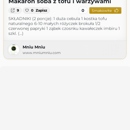
Makaron soba z tofu i warzywami
0
9
0
Zapisz
Smakowite
SKŁADNIKI (2 porcje): 1 duża cebula 1 kostka tofu
naturalnego 6-10 małych różyczek brokuła 1/2
czerwonej papryki 1 ząbek czosnku kawałeczek imbiru 1
szkl. (...)
Mniu Mniu
www.mniumniu.com