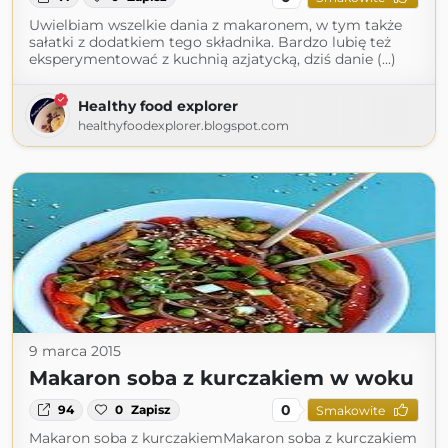
Uwielbiam wszelkie dania z makaronem, w tym także
sałatki z dodatkiem tego składnika. Bardzo lubię też
eksperymentować z kuchnią azjatycką, dziś danie (...)
Healthy food explorer
healthyfoodexplorer.blogspot.com
9 marca 2015
Makaron soba z kurczakiem w woku
0
94
0
Zapisz
Smakowite
Makaron soba z kurczakiemMakaron soba z kurczakiem