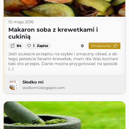
10 maja 2016
Makaron soba z krewetkami i
cukinią
0
84
1
Zapisz
Smakowite
Jeśli szukacie przepisu na szybki i smaczny obiad, a do
tego jesteście fanami krewetek, mam dla Was kochani
taki oto przepis. Danie można przygotować na sposób
(...)
Słodko mi
slodkomii.blogspot.com