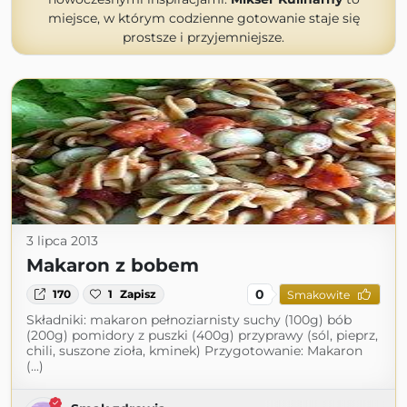
miejsce, w którym codzienne gotowanie staje się
prostsze i przyjemniejsze.
3 lipca 2013
Makaron z bobem
0
170
1
Zapisz
Smakowite
Składniki: makaron pełnoziarnisty suchy (100g) bób
(200g) pomidory z puszki (400g) przyprawy (sól, pieprz,
chili, suszone zioła, kminek) Przygotowanie: Makaron
(...)