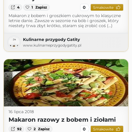
0
4
1
Zapisz
Smakowite
Makaron z bobem i groszkiem cukrowym to klasyczne
letnie danie. Zawsze w sezonie na bób i groszek, który
niestety trwa zbyt krótko, staram się zrobić coś (...)
Kulinarne przygody Gatity
www.kulinarneprzygodygatity.pl
16 lipca 2018
Makaron razowy z bobem i ziołami
0
92
2
Zapisz
Smakowite