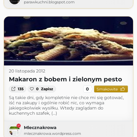
parawkuchni.blogspot.com
20 listopada 2012
Makaron z bobem i zielonym pesto
0
135
0
Zapisz
Smakowite
Są takie dni, gdy kompletnie nie chce mi się gotować,
iść na zakupy i ogólnie robić nic, co wymaga
jakiegokolwiek wysiłku. Wtedy zaglądam do
kuchennych szafek, (...)
Mlecznakrowa
mlecznakrowa.wordpress.com