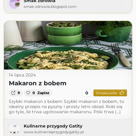
Smak zdrowia
smak-zdrowia.blogspot.com
14 lipca 2024
Makaron z bobem
0
9
0
Zapisz
Smakowite
Szybki makaron z bobem Szybki makaron z bobem, to
idealny przepis na pyszny i prosty letni obiad. Robi się
go tyle, ile trwa ugotowanie makaronu. Póki trwa (...)
Kulinarne przygody Gatity
www.kulinarneprzygodygatity.pl