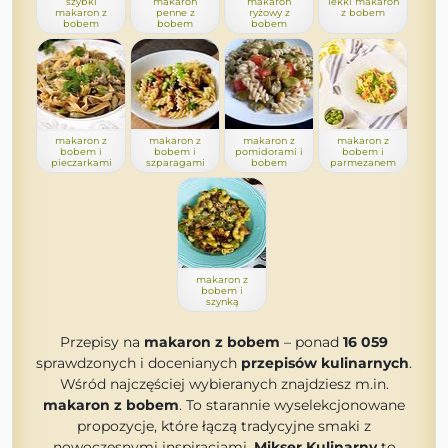
szybki
makaron
makaron
lekki makaron
makaron z
penne z
ryżowy z
z bobem
bobem
bobem
bobem
makaron z
makaron z
makaron z
makaron z
bobem i
bobem i
pomidorami i
bobem i
pieczarkami
szparagami
bobem
parmezanem
makaron z
bobem i
szynką
Przepisy na
makaron z bobem
– ponad
16 059
sprawdzonych i docenianych
przepisów kulinarnych
.
Wśród najczęściej wybieranych znajdziesz m.in.
makaron z bobem
. To starannie wyselekcjonowane
propozycje, które łączą tradycyjne smaki z
nowoczesnymi inspiracjami.
Mikser Kulinarny
to