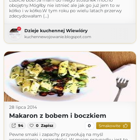
Lubicie bób?Ja mam do niego stosunek mocno
obojętny.Mógłby nie istnieć ale jak go już jem to w
kółko i w kółko.W tym roku po wielu latach przerwy
zdecydowałam (...)
Dzieje kuchennej Wiewióry
kuchennewojowanie.blogspot.com
28 lipca 2014
Makaron z bobem i boczkiem
0
94
0
Zapisz
Smakowite
Pewne smaki i zapachy przywołują na myśl
wspomnienia z przeszłości. W moim przypadku jest to