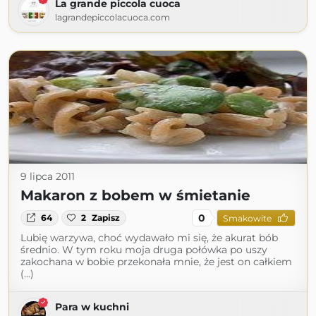
La grande piccola cuoca
lagrandepiccolacuoca.com
9 lipca 2011
Makaron z bobem w śmietanie
0
64
2
Zapisz
Smakowite
Lubię warzywa, choć wydawało mi się, że akurat bób
średnio. W tym roku moja druga połówka po uszy
zakochana w bobie przekonała mnie, że jest on całkiem
(...)
Para w kuchni