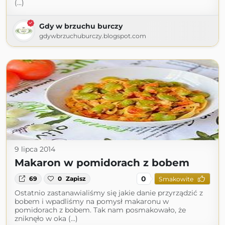
(...)
Gdy w brzuchu burczy
gdywbrzuchuburczy.blogspot.com
9 lipca 2014
Makaron w pomidorach z bobem
0
69
0
Zapisz
Smakowite
Ostatnio zastanawialiśmy się jakie danie przyrządzić z
bobem i wpadliśmy na pomysł makaronu w
pomidorach z bobem. Tak nam posmakowało, że
zniknęło w oka (...)