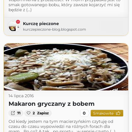
smak gotowanego bobu, który zawsze kojarzyć mi się
będzie z (...)
Kurczę pieczone
kurczepieczone-blog.blogspot.com
14 lipca 2016
Makaron gryczany z bobem
0
71
2
Zapisz
Smakowite
Od kiedy jestem na tym macierzyńskim czytuję od
czasu do czasu wypowiedzi na różnych forach dla
mam... Po co? A tak... po prostu... w sensie czysto (...)