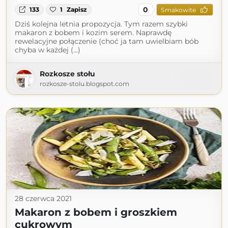
0
133
1
Zapisz
Smakowite
Dziś kolejna letnia propozycja. Tym razem szybki
makaron z bobem i kozim serem. Naprawdę
rewelacyjne połączenie (choć ja tam uwielbiam bób
chyba w każdej (...)
Rozkosze stołu
rozkosze-stolu.blogspot.com
28 czerwca 2021
Makaron z bobem i groszkiem
cukrowym