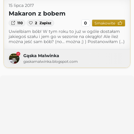
15 lipca 2017
Makaron z bobem
0
110
2
Zapisz
Smakowite
Uwielbiam bób! W tym roku to już w ogóle dostałam
jakiegoś szału i jem go w sezonie na okrągło! Ale ileż
można jeść sam bób? (no... można ;) ) Postanowiłam (...)
Gąska Malwinka
gaskamalwinka.blogspot.com