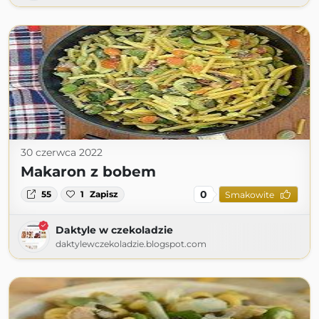
30 czerwca 2022
Makaron z bobem
0
55
1
Zapisz
Smakowite
Daktyle w czekoladzie
daktylewczekoladzie.blogspot.com