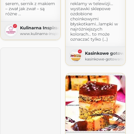
serem, sernik z makiem
reklamy w telewizji...
– zwał jak zwał – są
wystawki sklepowe
różne …
ozdobione
choinkowymi
błyskotkami...lampki w
Kulinarna Inspiracja
najróżniejszych
www.kulinarna-inspiracja.pl
kolorach... to może
oznaczać tylko (...)
Kasinkowe gotowanie
spot.com
kasinkowe-gotowanie.blo