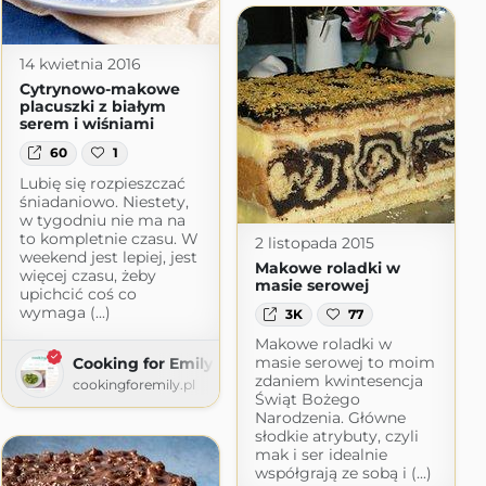
14 kwietnia 2016
Cytrynowo-makowe
placuszki z białym
serem i wiśniami
60
1
Lubię się rozpieszczać
śniadaniowo. Niestety,
w tygodniu nie ma na
to kompletnie czasu. W
2 listopada 2015
weekend jest lepiej, jest
Makowe roladki w
więcej czasu, żeby
masie serowej
upichcić coś co
wymaga (...)
3K
77
Makowe roladki w
masie serowej to moim
Cooking for Emily
zdaniem kwintesencja
cookingforemily.pl
Świąt Bożego
Narodzenia. Główne
słodkie atrybuty, czyli
mak i ser idealnie
współgrają ze sobą i (...)