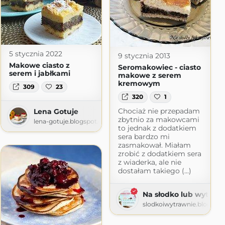
5 stycznia 2022
9 stycznia 2013
Makowe ciasto z
Seromakowiec - ciasto
serem i jabłkami
makowe z serem
kremowym
309
23
320
1
Chociaż nie przepadam
Lena Gotuje
zbytnio za makowcami
lena-gotuje.blogspot.com
to jednak z dodatkiem
sera bardzo mi
om
zasmakował. Miałam
zrobić z dodatkiem sera
z wiaderka, ale nie
dostałam takiego (...)
Na słodko lub wytraw
slodkoiwytrawnie.blogspo