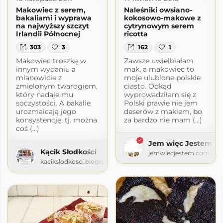
Makowiec z serem,
Naleśniki owsiano-
bakaliami i wyprawa
kokosowo-makowe z
na najwyższy szczyt
cytrynowym serem
Irlandii Północnej
ricotta
303
3
162
1
Makowiec troszkę w
Zawsze uwielbiałam
innym wydaniu a
mak, a makowiec to
mianowicie z
moje ulubione polskie
zmielonym twarogiem,
ciasto. Odkąd
który nadaje mu
wyprowadziłam się z
soczystości. A bakalie
Polski prawie nie jem
urozmaicają jego
deserów z makiem, bo
konsystencję, tj. można
za bardzo nie mam (...)
coś (...)
Jem więc Jestem
Kącik Słodkości
jemwiecjestem.com
kacikslodkosci.blogspot.com