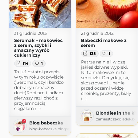
31 grudnia 2013
21 grudnia 2012
Seromak – makowiec
Babeczki makowe z
z serem, szybki i
serem
smaczny wyrób
128
1
cukierniczy
Patrzę na nie i widzę
114
1
jakieś dziwne wypieki.
To już ostatni przepis...
Ni to makowce, ni to
w tym roku oczywiście
serniczki. Decyduję się
:)Seromak, czyli bardzo
skosztować i... nagle
dobrany i smaczny
przed oczami widzę
duet:)Robiłam i jadłam
choinkę, prezenty, biały
pierwszy raz.I choć z
(...)
przyjemnością
sięgałam (...)
Blondies in the ki
zamiastczekoladek.bl
Blog babeczka
blog-babeczka.blogspot.com