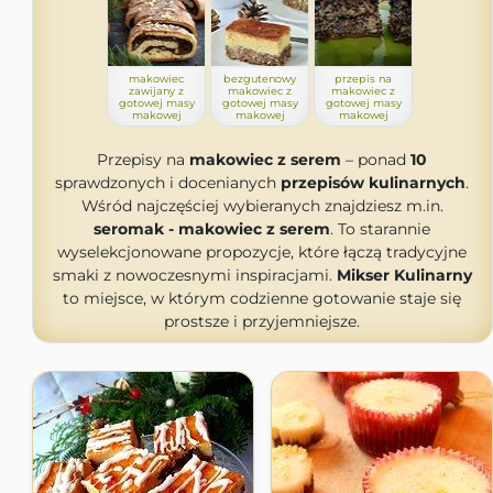
makowiec
bezgutenowy
przepis na
zawijany z
makowiec z
makowiec z
gotowej masy
gotowej masy
gotowej masy
makowej
makowej
makowej
Przepisy na
makowiec z serem
– ponad
10
sprawdzonych i docenianych
przepisów kulinarnych
.
Wśród najczęściej wybieranych znajdziesz m.in.
seromak - makowiec z serem
. To starannie
wyselekcjonowane propozycje, które łączą tradycyjne
smaki z nowoczesnymi inspiracjami.
Mikser Kulinarny
to miejsce, w którym codzienne gotowanie staje się
prostsze i przyjemniejsze.