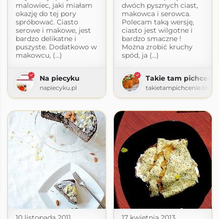
malowiec, jaki miałam
dwóch pysznych ciast,
okazję do tej pory
makowca i serowca.
spróbować. Ciasto
Polecam taką wersję,
serowe i makowe, jest
ciasto jest wilgotne i
bardzo delikatne i
bardzo smaczne !
puszyste. Dodatkowo w
Można zrobić kruchy
makowcu, (...)
spód, ja (...)
Na piecyku
Takie tam pichcenie
napiecyku.pl
takietampichcenie.blog
tchen
ogspot.com
10 listopada 2011
17 kwietnia 2013