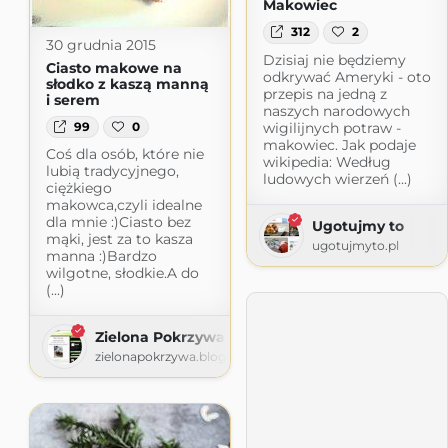
Makowiec
312
2
30 grudnia 2015
Dzisiaj nie będziemy
Ciasto makowe na
odkrywać Ameryki - oto
słodko z kaszą manną
przepis na jedną z
i serem
naszych narodowych
wigilijnych potraw -
99
0
makowiec. Jak podaje
Coś dla osób, które nie
wikipedia: Według
lubią tradycyjnego,
ludowych wierzeń (...)
ciężkiego
makowca,czyli idealne
dla mnie :)Ciasto bez
Ugotujmy to
mąki, jest za to kasza
ugotujmyto.pl
manna :)Bardzo
wilgotne, słodkie.A do
(...)
Zielona Pokrzywa
zielonapokrzywa.blogspot.com