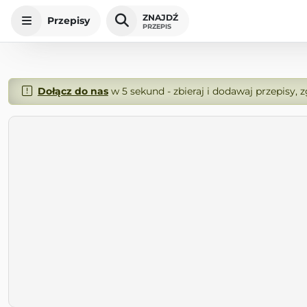
ZNAJDŹ
Przepisy
PRZEPIS
Dołącz do nas
w 5 sekund - zbieraj i dodawaj przepisy, 