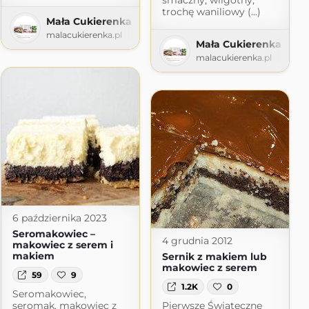
smaczny, wilgotny,
trochę waniliowy (...)
Mała Cukierenka
zny blog kulinarny
malacukierenka.pl
Mała Cukierenka
m
malacukierenka.pl
6 października 2023
Seromakowiec –
4 grudnia 2012
makowiec z serem i
makiem
Sernik z makiem lub
makowiec z serem
59
9
1.2K
0
Seromakowiec,
seromak, makowiec z
Pierwsze Świąteczne