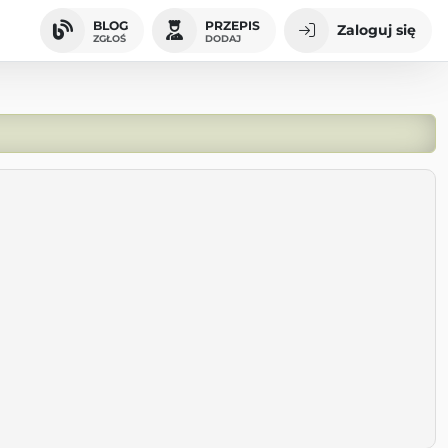
BLOG
PRZEPIS
Zaloguj się
ZGŁOŚ
DODAJ