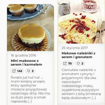
25 stycznia 2017
Makowe naleśniki z
16 grudnia 2016
serem i granatem
Mini makowce z
70
2
serem i karmelem
Cieniutkie naleśniki z
143
2
aromatem cytryny i
Święta już tuż tuż ...
przyjemnymi dla oka
mam kolejny przepis
nasionkami
który spokojnie
niebieskiego maku,
możecie przygotować
wypełnione puszystym
ostatniego dnia. Nie ma
serkiem z bitą śmietaną
za dużo pracy a smak
będą doskonałym (...)
naprawdę (...)