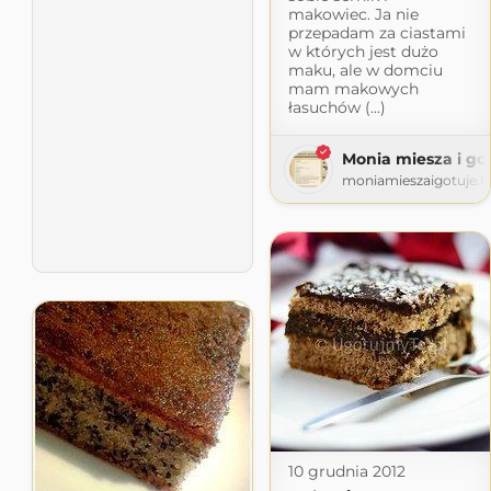
makowiec. Ja nie
przepadam za ciastami
w których jest dużo
maku, ale w domciu
mam makowych
łasuchów (...)
Monia miesza i go
moniamieszaigotuje.b
10 grudnia 2012