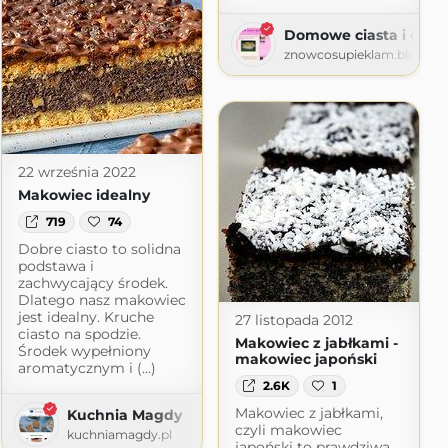
Domowe ciasta i obia
znowcosupieklam.blogspo
22 września 2022
Makowiec idealny
719
74
Dobre ciasto to solidna
podstawa i
zachwycający środek.
Dlatego nasz makowiec
jest idealny. Kruche
27 listopada 2012
ciasto na spodzie.
Makowiec z jabłkami -
Środek wypełniony
makowiec japoński
aromatycznym i (...)
2.6K
1
Makowiec z jabłkami,
Kuchnia Magdy
czyli makowiec
kuchniamagdy.pl
japoński to prawdziwa