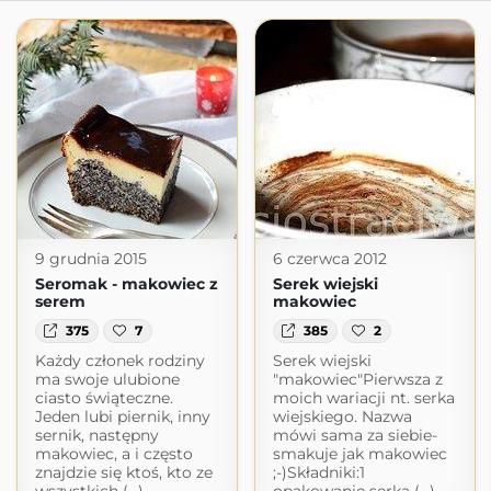
9 grudnia 2015
6 czerwca 2012
Seromak - makowiec z
Serek wiejski
serem
makowiec
375
7
385
2
Każdy członek rodziny
Serek wiejski
ma swoje ulubione
"makowiec"Pierwsza z
ciasto świąteczne.
moich wariacji nt. serka
Jeden lubi piernik, inny
wiejskiego. Nazwa
sernik, następny
mówi sama za siebie-
makowiec, a i często
smakuje jak makowiec
znajdzie się ktoś, kto ze
;-)Składniki:1