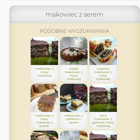
makowiec z serem
PODOBNE WYSZUKIWANIA
makowiec z
szybki
wilgotny
masy
makowiec z
makowiec z
makowej
masy
masy
makowej
makowej
makowiec z
makowiec z
sero
masy
jabłkami i
makowiec z
makowej z
serem
gotowej masy
puszki
makowej