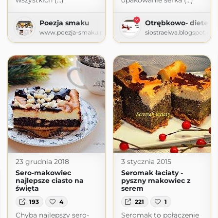
wszystkich (...)
opakowanie serka (...)
Poezja smaku
Otrębkowo- dietetyc
www.poezja-smaku.pl
siostraelwa.blogspot.co
23 grudnia 2018
3 stycznia 2015
Sero-makowiec
Seromak łaciaty -
najlepsze ciasto na
pyszny makowiec z
święta
serem
193
4
221
1
Chyba najlepszy sero-
Seromak to połączenie