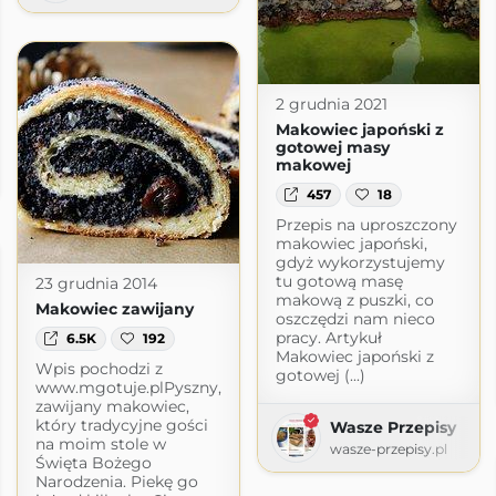
2 grudnia 2021
Makowiec japoński z
gotowej masy
tuje
makowej
logspot.com
457
18
Przepis na uproszczony
makowiec japoński,
gdyż wykorzystujemy
tu gotową masę
23 grudnia 2014
makową z puszki, co
Makowiec zawijany
oszczędzi nam nieco
pracy. Artykuł
6.5K
192
Makowiec japoński z
Wpis pochodzi z
gotowej (...)
www.mgotuje.plPyszny,
zawijany makowiec,
który tradycyjne gości
Wasze Przepisy
na moim stole w
wasze-przepisy.pl
Święta Bożego
Narodzenia. Piekę go