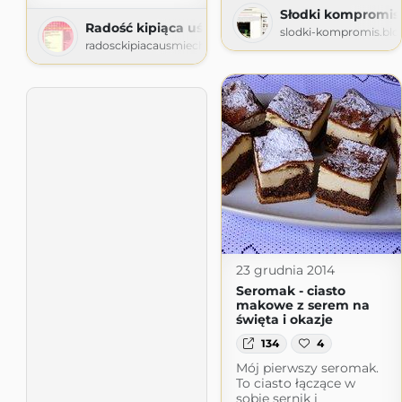
Słodki kompromis
Radość kipiąca uśmiechem
slodki-kompromis.bl
radosckipiacausmiechem.blogspot.com
23 grudnia 2014
Seromak - ciasto
makowe z serem na
święta i okazje
134
4
Mój pierwszy seromak.
To ciasto łączące w
sobie sernik i