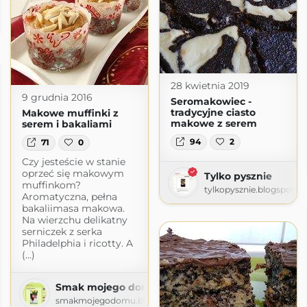
ogspot.com
28 kwietnia 2019
9 grudnia 2016
Seromakowiec -
tradycyjne ciasto
Makowe muffinki z
makowe z serem
serem i bakaliami
94
2
71
0
Czy jesteście w stanie
oprzeć się makowym
Tylko pysznie
muffinkom?
tylkopysznie.blogspot.c
Aromatyczna, pełna
bakaliimasa makowa.
Na wierzchu delikatny
serniczek z serka
Philadelphia i ricotty. A
(...)
Smak mojego domu
smakmojegodomu.blogspot.com