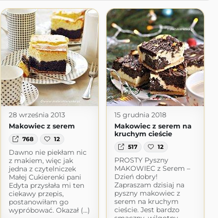
28 września 2013
15 grudnia 2018
Makowiec z serem
Makowiec z serem na
kruchym cieście
768
12
517
12
Dawno nie piekłam nic
PROSTY Pyszny
z makiem, więc jak
MAKOWIEC z Serem –
jedna z czytelniczek
Dzień dobry!
Małej Cukierenki pani
Zapraszam dzisiaj na
Edyta przysłała mi ten
pyszny makowiec z
ciekawy przepis,
serem na kruchym
postanowiłam go
cieście. Jest bardzo
wypróbować. Okazał (...)