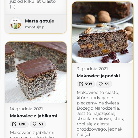
już od kilku lat Ciasto
(...)
Marta gotuje
mgotuje.pl
3 grudnia 2021
Makowiec japoński
797
55
Makowiec to ciasto,
które tradycyjnie
pieczemy na święta
Bożego Narodzenia.
14 grudnia 2021
Jest to najczęściej
Makowiec z jabłkami
strucla makowa, którą
robi się z ciasta
1.2K
53
drożdżowego, jednak
Makowiec z jabłkami
nie (...)
nazywany także jako