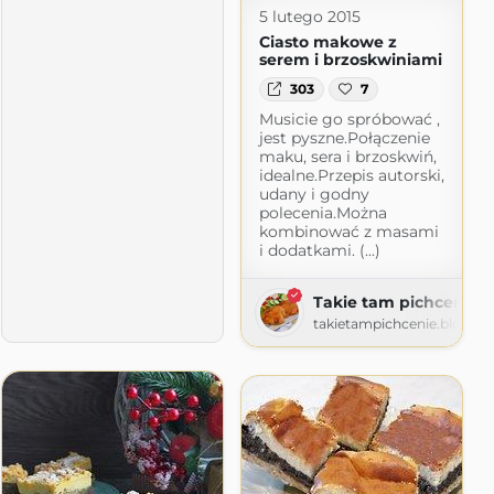
5 lutego 2015
Ciasto makowe z
serem i brzoskwiniami
303
7
Musicie go spróbować ,
jest pyszne.Połączenie
maku, sera i brzoskwiń,
idealne.Przepis autorski,
udany i godny
polecenia.Można
kombinować z masami
i dodatkami. (...)
Takie tam pichcenie
takietampichcenie.blogsp