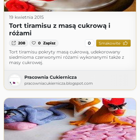
19 kwietnia 2015
Tort tiramisu z masą cukrową i
różami
0
208
0
Zapisz
Smakowite
Tort tiramisu pokryty masą cukrową, udekorowany
siedmioma czerwonymi różami wykonanymi także z
masy cukrowej.
Pracownia Cukiernicza
pracowniacukiernicza.blogspot.com