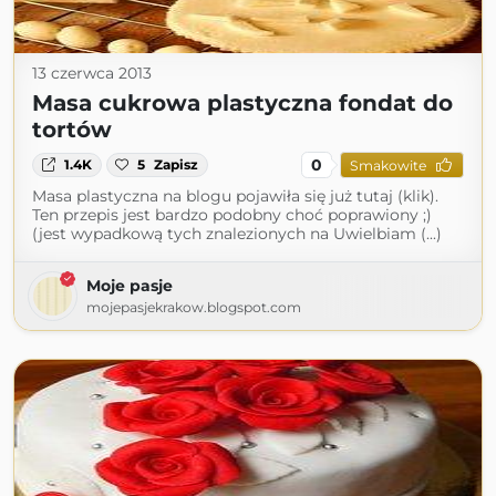
13 czerwca 2013
Masa cukrowa plastyczna fondat do
tortów
0
1.4K
5
Zapisz
Smakowite
Masa plastyczna na blogu pojawiła się już tutaj (klik).
Ten przepis jest bardzo podobny choć poprawiony ;)
(jest wypadkową tych znalezionych na Uwielbiam (...)
Moje pasje
mojepasjekrakow.blogspot.com