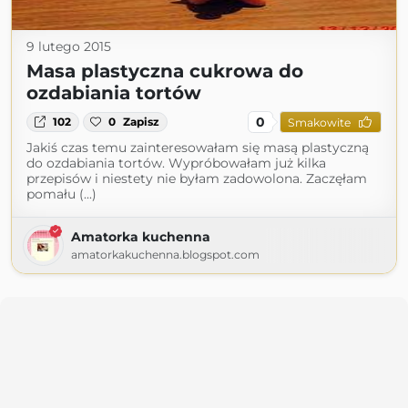
9 lutego 2015
Masa plastyczna cukrowa do
ozdabiania tortów
0
102
0
Zapisz
Smakowite
Jakiś czas temu zainteresowałam się masą plastyczną
do ozdabiania tortów. Wypróbowałam już kilka
przepisów i niestety nie byłam zadowolona. Zaczęłam
pomału (...)
Amatorka kuchenna
amatorkakuchenna.blogspot.com