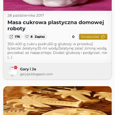
28 października 2017
Masa cukrowa plastyczna domowej
roboty
0
176
8
Zapisz
Smakowite
350-400 g cukru pudru50 g glukozy w proszku2
łyżeczki żelatyny35 ml wodyŻelatynę zalać zimną wodą,
poczekać aż napęcznieje. Dodać glukozę i podgrzać, nie
(...)
Gary i Ja
garyija.blogspot.com