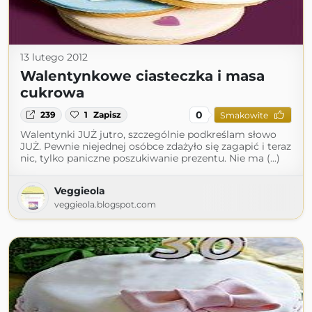
13 lutego 2012
Walentynkowe ciasteczka i masa
cukrowa
0
239
1
Zapisz
Smakowite
Walentynki JUŻ jutro, szczególnie podkreślam słowo
JUŻ. Pewnie niejednej osóbce zdażyło się zagapić i teraz
nic, tylko paniczne poszukiwanie prezentu. Nie ma (...)
Veggieola
veggieola.blogspot.com