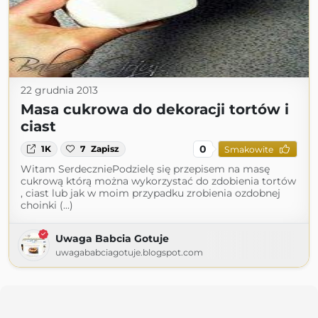
22 grudnia 2013
Masa cukrowa do dekoracji tortów i
ciast
0
1K
7
Zapisz
Smakowite
Witam SerdeczniePodzielę się przepisem na masę
cukrową którą można wykorzystać do zdobienia tortów
, ciast lub jak w moim przypadku zrobienia ozdobnej
choinki (...)
Uwaga Babcia Gotuje
uwagababciagotuje.blogspot.com