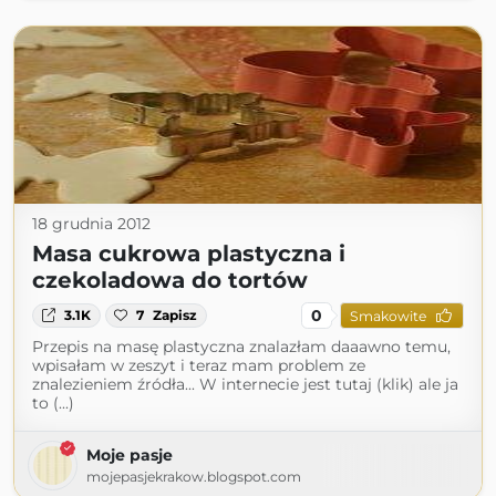
18 grudnia 2012
Masa cukrowa plastyczna i
czekoladowa do tortów
0
3.1K
7
Zapisz
Smakowite
Przepis na masę plastyczna znalazłam daaawno temu,
wpisałam w zeszyt i teraz mam problem ze
znalezieniem źródła... W internecie jest tutaj (klik) ale ja
to (...)
Moje pasje
mojepasjekrakow.blogspot.com