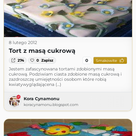
8 lutego 2012
Tort z masą cukrową
0
274
0
Zapisz
Smakowite
Jestem zafascynowana tortami zdobionymi masą
cukrową. Podziwiam ciasta zdobione masą cukrową i
zazdroszczę umiejętności osobom które robią
kwiatywyglądającena (...)
Kora Cynamonu
koracynamonu.blogspot.com