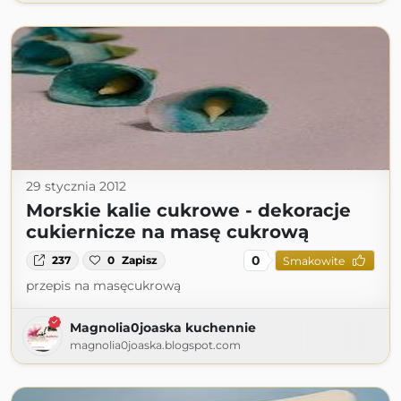
29 stycznia 2012
Morskie kalie cukrowe - dekoracje
cukiernicze na masę cukrową
0
237
0
Zapisz
Smakowite
przepis na masęcukrową
Magnolia0joaska kuchennie
magnolia0joaska.blogspot.com