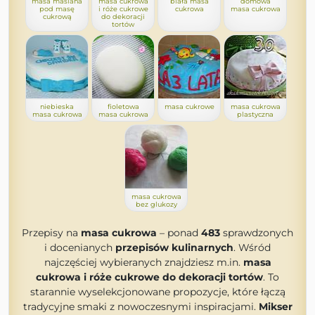
masa maślana
masa cukrowa
biała masa
domowa
pod masę
i róże cukrowe
cukrowa
masa cukrowa
cukrową
do dekoracji
tortów
niebieska
fioletowa
masa cukrowe
masa cukrowa
masa cukrowa
masa cukrowa
plastyczna
masa cukrowa
bez glukozy
Przepisy na
masa cukrowa
– ponad
483
sprawdzonych
i docenianych
przepisów kulinarnych
. Wśród
najczęściej wybieranych znajdziesz m.in.
masa
cukrowa i róże cukrowe do dekoracji tortów
. To
starannie wyselekcjonowane propozycje, które łączą
tradycyjne smaki z nowoczesnymi inspiracjami.
Mikser