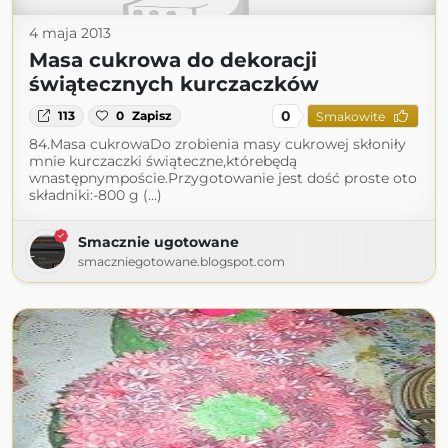
4 maja 2013
Masa cukrowa do dekoracji
świątecznych kurczaczków
0
113
0
Zapisz
Smakowite
84.Masa cukrowaDo zrobienia masy cukrowej skłoniły
mnie kurczaczki świąteczne,którebędą
wnastępnympoście.Przygotowanie jest dość proste oto
składniki:-800 g (...)
Smacznie ugotowane
smaczniegotowane.blogspot.com