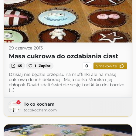
29 czerwca 2013
Masa cukrowa do ozdabiania ciast
0
65
1
Zapisz
Smakowite
Dzisiaj nie będzie przepisu na muffinki ale na masę
cukrową do ich dekoracji. Moja córka Monika i jej
chłopak David zdali świetnie sesję i od kilku dni bardzo
(...)
To co kocham
tocokocham.com