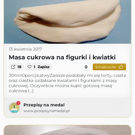
13 kwietnia 2017
Masa cukrowa na figurki i kwiatki
0
18
1
Zapisz
Smakowite
30min0porcjiŁatwyZawsze podobały mi się torty, ciasta
oraz ciastka ozdabiane kwiatami i figurkami z masy
cukrowej. Oczywiście można kupić gotową masę
cukrową (...)
Przepisy na medal
www.przepisynamedal.pl