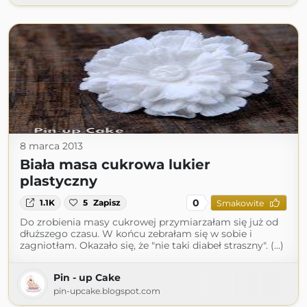
8 marca 2013
Biała masa cukrowa lukier
plastyczny
0
1.1K
5
Zapisz
Smakowite
Do zrobienia masy cukrowej przymiarzałam się już od
dłuższego czasu. W końcu zebrałam się w sobie i
zagniotłam. Okazało się, że "nie taki diabeł straszny". (...)
Pin - up Cake
pin-upcake.blogspot.com