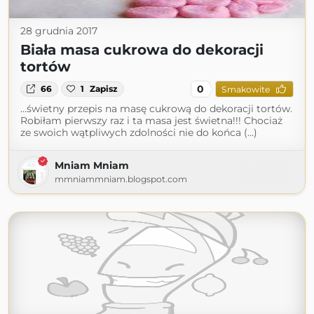
28 grudnia 2017
Biała masa cukrowa do dekoracji
tortów
0
66
1
Zapisz
Smakowite
...świetny przepis na masę cukrową do dekoracji tortów.
Robiłam pierwszy raz i ta masa jest świetna!!! Chociaż
ze swoich wątpliwych zdolności nie do końca (...)
Mniam Mniam
mmniammniam.blogspot.com