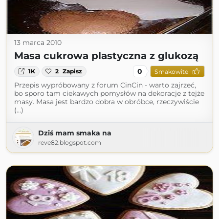
13 marca 2010
Masa cukrowa plastyczna z glukozą
0
1K
2
Zapisz
Smakowite
Przepis wypróbowany z forum CinCin - warto zajrzeć,
bo sporo tam ciekawych pomysłów na dekoracje z tejże
masy. Masa jest bardzo dobra w obróbce, rzeczywiście
(...)
Dziś mam smaka na
reve82.blogspot.com