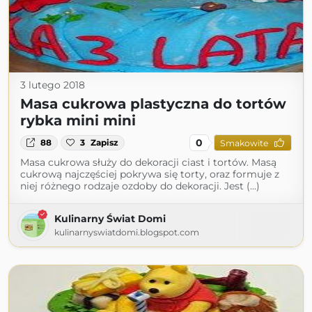
3 lutego 2018
Masa cukrowa plastyczna do tortów
rybka mini mini
0
88
3
Zapisz
Smakowite
Masa cukrowa służy do dekoracji ciast i tortów. Masą
cukrową najczęściej pokrywa się torty, oraz formuje z
niej różnego rodzaje ozdoby do dekoracji. Jest (...)
Kulinarny Świat Domi
kulinarnyswiatdomi.blogspot.com