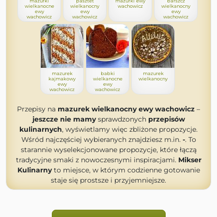
mazurki
pasztet
mazurki ewy
barszcz
wielkanocne
wielkanocny
wachowicz
wielkanocny
ewy
ewy
ewy
wachowicz
wachowicz
wachowicz
mazurek
babki
mazurek
kajmakowy
wielkanocne
wielkanocny
ewy
ewy
wachowicz
wachowicz
Przepisy na
mazurek wielkanocny ewy wachowicz
–
jeszcze nie mamy
sprawdzonych
przepisów
kulinarnych
, wyświetlamy więc zbliżone propozycje.
Wśród najczęściej wybieranych znajdziesz m.in.
-
. To
starannie wyselekcjonowane propozycje, które łączą
tradycyjne smaki z nowoczesnymi inspiracjami.
Mikser
Kulinarny
to miejsce, w którym codzienne gotowanie
staje się prostsze i przyjemniejsze.