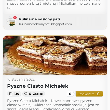
mascarpone z bitą śmietaną i Michałkami, przełamane
(...)
Kulinarne odsłony pati
kulinarneodslonypati.blogspot.com
16 stycznia 2022
Pyszne Ciasto Michałek
0
130
5
Zapisz
Smakowite
Pyszne Ciasto Michałek – Nowe, kremowe, pyszne
ciasto w Małej Cukierence. Wspaniale smakuje, jest ze
sporą ilością kremu i czekoladowymi cukierkami,