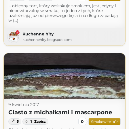
… obłędny tort, który zaskakuje smakiem, jest jedyny i
niepowtarzalny w smaku, to jeden z tych, które
uzależniają już od pierwszego kęsa i na długo zapadają
w (...)
Kuchenne hity
kuchennehity.blogspot.com
9 kwietnia 2017
Ciasto z michałkami i mascarpone
0
5
1
Zapisz
Smakowite