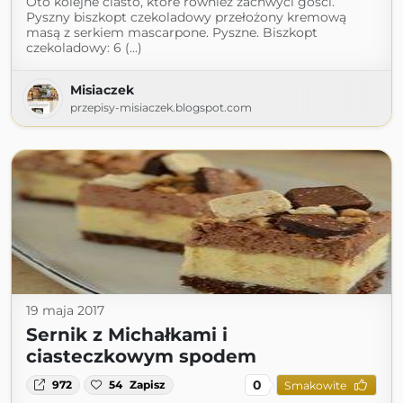
Oto kolejne ciasto, które również zachwyci gości.
Pyszny biszkopt czekoladowy przełożony kremową
masą z serkiem mascarpone. Pyszne. Biszkopt
czekoladowy: 6 (...)
Misiaczek
przepisy-misiaczek.blogspot.com
19 maja 2017
Sernik z Michałkami i
ciasteczkowym spodem
0
972
54
Zapisz
Smakowite