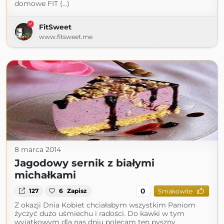
domowe FIT (...)
FitSweet
www.fitsweet.me
8 marca 2014
Jagodowy sernik z białymi
michałkami
0
127
6
Zapisz
Smakowite
Z okazji Dnia Kobiet chciałabym wszystkim Paniom
życzyć dużo uśmiechu i radości. Do kawki w tym
wyjątkowym dla nas dniu polecam ten pyszny