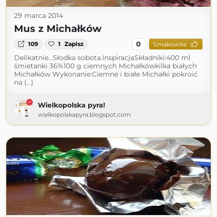
29 marca 2014
Mus z Michałków
0
109
1
Zapisz
Smakowite
Delikatnie...Słodka sobota.InspiracjaSkładniki:400 ml
śmietanki 36%100 g ciemnych Michałkówkilka białych
Michałków Wykonanie:Ciemne i białe Michałki pokroić
na (...)
Wielkopolska pyra!
wielkopolskapyra.blogspot.com