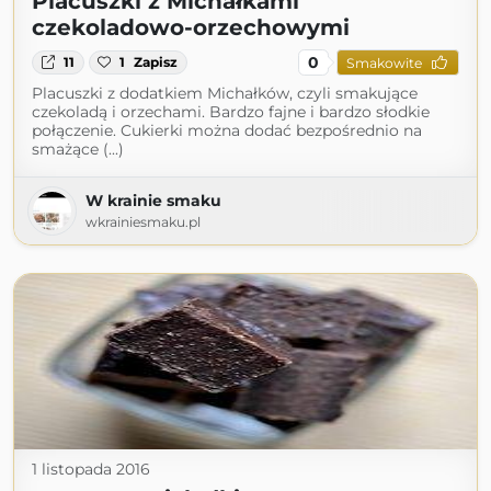
Placuszki z Michałkami
czekoladowo-orzechowymi
0
11
1
Zapisz
Smakowite
Placuszki z dodatkiem Michałków, czyli smakujące
czekoladą i orzechami. Bardzo fajne i bardzo słodkie
połączenie. Cukierki można dodać bezpośrednio na
smażące (...)
W krainie smaku
wkrainiesmaku.pl
1 listopada 2016