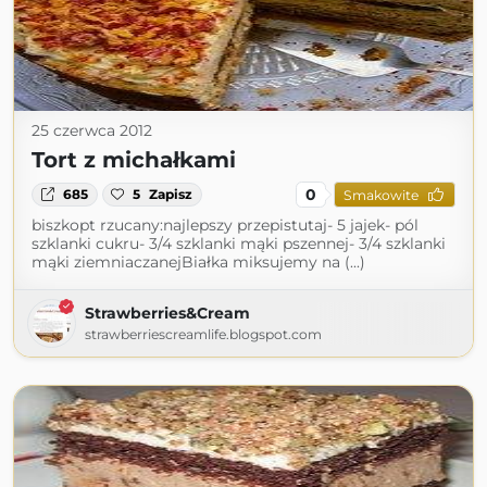
25 czerwca 2012
Tort z michałkami
0
685
5
Zapisz
Smakowite
biszkopt rzucany:najlepszy przepistutaj- 5 jajek- pól
szklanki cukru- 3/4 szklanki mąki pszennej- 3/4 szklanki
mąki ziemniaczanejBiałka miksujemy na (...)
Strawberries&Cream
strawberriescreamlife.blogspot.com