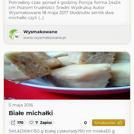
Potrzebny czas: ponad 4 godziny Porcja: forma 24x24
cm Poziom trudności: Średni Wydrukuj Autor
Wysmakowane 18 maja 2017 Słodziutki sernik dwa
michałki czyli (...)
Wysmakowane
www.wysmakowane.pl
5 maja 2016
Białe michałki
0
170
7
Zapisz
Smakowite
SKŁADNIKI:150 g białej czekolady190 ml mleka50 g