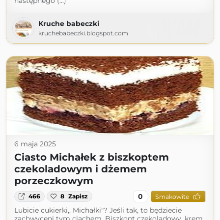
następnego (...)
Kruche babeczki
kruchebabeczki.blogspot.com
6 maja 2025
Ciasto Michałek z biszkoptem
czekoladowym i dżemem
porzeczkowym
0
466
8
Zapisz
Smakowite
Lubicie cukierki,, Michałki"? Jeśli tak, to będziecie
zachwyceni tym ciachem. Biszkopt czekoladowy, krem