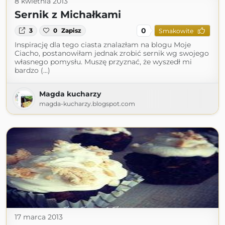
8 kwietnia 2013
Sernik z Michałkami
0
3
0
Zapisz
Smakowite
Inspirację dla tego ciasta znalazłam na blogu Moje
Ciacho, postanowiłam jednak zrobić sernik wg swojego
własnego pomysłu. Muszę przyznać, że wyszedł mi
bardzo (...)
Magda kucharzy
magda-kucharzy.blogspot.com
17 marca 2013