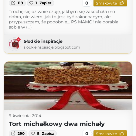
0
119
1
Zapisz
Smakowite
Trochę się dziwnie czuję, jakbym się zakochała (no
dobra, nie wiem, jak to jest być zakochanym, ale
przypuszczam, że podobnie... PS MAMO! nie dorabiaj
sobie w (...)
Słodkie inspiracje
slodkieinspiracje.blogspot.com
9 kwietnia 2014
Tort michałkowy dwa michały
0
290
8
Zapisz
Smakowite