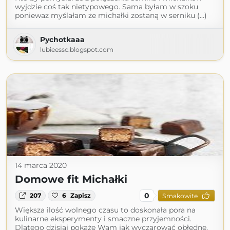
wyjdzie coś tak nietypowego. Sama byłam w szoku
ponieważ myślałam że michałki zostaną w serniku (...)
Pychotkaaa
lubieessc.blogspot.com
14 marca 2020
Domowe fit Michałki
0
207
6
Zapisz
Smakowite
Większa ilość wolnego czasu to doskonała pora na
kulinarne eksperymenty i smaczne przyjemności.
Dlatego dzisiaj pokażę Wam jak wyczarować obłędne,