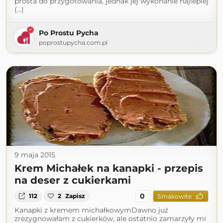
prosta do przygotowania, jednak jej wykonanie najlepiej
(...)
Po Prostu Pycha
poprostupycha.com.pl
9 maja 2015
Krem Michałek na kanapki - przepis
na deser z cukierkami
0
112
2
Zapisz
Smakowite
Kanapki z kremem michałkowymDawno już
zrezygnowałam z cukierków, ale ostatnio zamarzyły mi