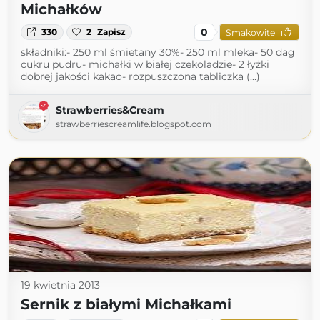
Michałków
0
330
2
Zapisz
Smakowite
składniki:- 250 ml śmietany 30%- 250 ml mleka- 50 dag
cukru pudru- michałki w białej czekoladzie- 2 łyżki
dobrej jakości kakao- rozpuszczona tabliczka (...)
Strawberries&Cream
strawberriescreamlife.blogspot.com
19 kwietnia 2013
Sernik z białymi Michałkami