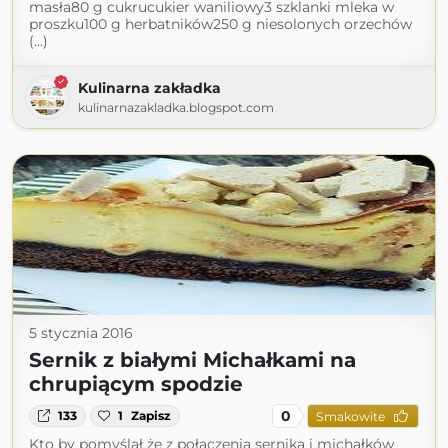
masła80 g cukrucukier waniliowy3 szklanki mleka w
proszku100 g herbatników250 g niesolonych orzechów
(...)
Kulinarna zakładka
kulinarnazakladka.blogspot.com
5 stycznia 2016
Sernik z białymi Michałkami na
chrupiącym spodzie
0
133
1
Zapisz
Smakowite
Kto by pomyślał że z połączenia sernika i michałków