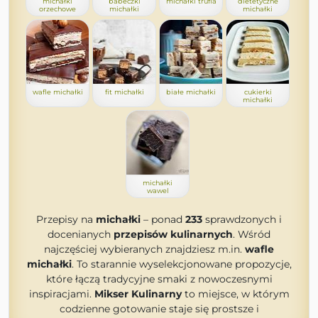
michałki
babeczki
michałki trufla
dietetyczne
orzechowe
michałki
michałki
wafle michałki
fit michałki
białe michałki
cukierki
michałki
michałki
wawel
Przepisy na
michałki
– ponad
233
sprawdzonych i
docenianych
przepisów kulinarnych
. Wśród
najczęściej wybieranych znajdziesz m.in.
wafle
michałki
. To starannie wyselekcjonowane propozycje,
które łączą tradycyjne smaki z nowoczesnymi
inspiracjami.
Mikser Kulinarny
to miejsce, w którym
codzienne gotowanie staje się prostsze i