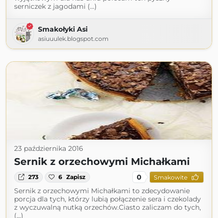
serniczek z jagodami (...)
Smakołyki Asi
asiuuulek.blogspot.com
23 października 2016
Sernik z orzechowymi Michałkami
0
273
6
Zapisz
Smakowite
Sernik z orzechowymi Michałkami to zdecydowanie
porcja dla tych, którzy lubią połączenie sera i czekolady
z wyczuwalną nutką orzechów.Ciasto zaliczam do tych,
(...)