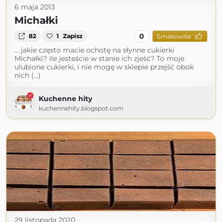
6 maja 2013
Michałki
0
82
1
Zapisz
Smakowite
… jakie często macie ochotę na słynne cukierki
Michałki? Ile jesteście w stanie ich zjeść? To moje
ulubione cukierki, i nie mogę w sklepie przejść obok
nich (...)
Kuchenne hity
kuchennehity.blogspot.com
29 listopada 2020