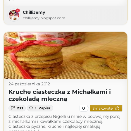
ChilliJemy
chillijemy.blogspot.com
24 października 2012
Kruche ciasteczka z Michałkami i
czekoladą mleczną
0
233
1
Zapisz
Smakowite
Ciasteczka z przepisu Nigelli u mnie w podwójnej porcji
z michałkami i kawałkami czekolady mlecznej.
Ciasteczka pyszne, kruche i najlepiej smakują