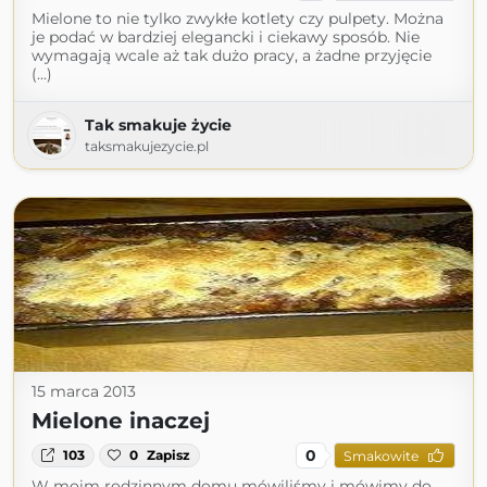
Mielone to nie tylko zwykłe kotlety czy pulpety. Można
je podać w bardziej elegancki i ciekawy sposób. Nie
wymagają wcale aż tak dużo pracy, a żadne przyjęcie
(...)
Tak smakuje życie
taksmakujezycie.pl
15 marca 2013
Mielone inaczej
0
103
0
Zapisz
Smakowite
W moim rodzinnym domu mówiliśmy i mówimy do