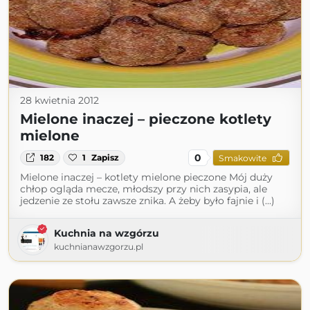
28 kwietnia 2012
Mielone inaczej – pieczone kotlety
mielone
0
182
1
Zapisz
Smakowite
Mielone inaczej – kotlety mielone pieczone Mój duży
chłop ogląda mecze, młodszy przy nich zasypia, ale
jedzenie ze stołu zawsze znika. A żeby było fajnie i (...)
Kuchnia na wzgórzu
kuchnianawzgorzu.pl