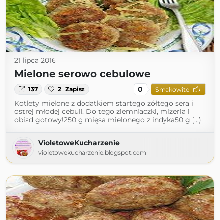
21 lipca 2016
Mielone serowo cebulowe
0
137
2
Zapisz
Smakowite
Kotlety mielone z dodatkiem startego żółtego sera i
ostrej młodej cebuli. Do tego ziemniaczki, mizeria i
obiad gotowy!250 g mięsa mielonego z indyka50 g (...)
VioletoweKucharzenie
violetowekucharzenie.blogspot.com