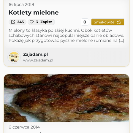
16 lipca 2018
Kotlety mielone
0
243
3
Zapisz
Smakowite
Mielony to klasyka polskiej kuchni. Obok kotletów
schabowych stanowi najpopularniejsze danie obiadowe.
Pokażę jak przygotować pyszne mielone rumiane na (...)
Zajadam.pl
www.zajadam.pl
6 czerwca 2014