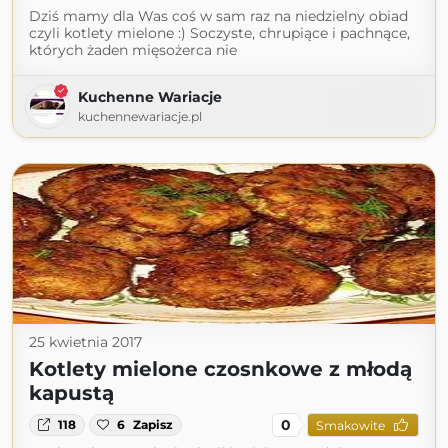
Dziś mamy dla Was coś w sam raz na niedzielny obiad
czyli kotlety mielone :) Soczyste, chrupiące i pachnące,
których żaden mięsożerca nie
Kuchenne Wariacje
kuchennewariacje.pl
25 kwietnia 2017
Kotlety mielone czosnkowe z młodą
kapustą
0
118
6
Zapisz
Smakowite