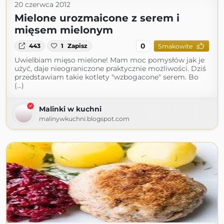
20 czerwca 2012
Mielone urozmaicone z serem i
mięsem mielonym
0
443
1
Zapisz
Smakowite
Uwielbiam mięso mielone! Mam moc pomysłów jak je
użyć, daje nieograniczone praktycznie możliwości. Dziś
przedstawiam takie kotlety "wzbogacone" serem. Bo
(...)
Malinki w kuchni
malinywkuchni.blogspot.com