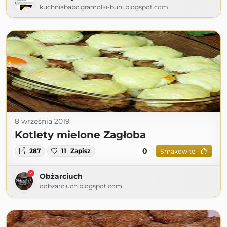
kuchniababcigramolki-buni.blogspot.com
8 września 2019
Kotlety mielone Zagłoba
0
287
11
Zapisz
Smakowite
Obżarciuch
oobzarciuch.blogspot.com