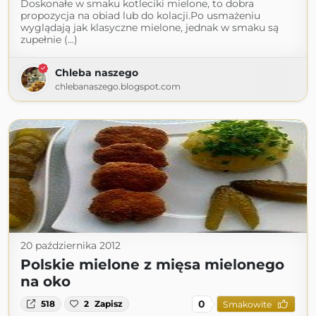
Doskonałe w smaku kotleciki mielone, to dobra
propozycja na obiad lub do kolacji.Po usmażeniu
wyglądają jak klasyczne mielone, jednak w smaku są
zupełnie (...)
Chleba naszego
chlebanaszego.blogspot.com
20 października 2012
Polskie mielone z mięsa mielonego
na oko
0
518
2
Zapisz
Smakowite