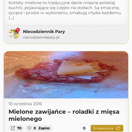
Kotlety mielone to tradycyjne danie mięsne polskiej
kuchni, pojawiające się często na stołach. Są smaczne,
sycące i proste w wykonaniu, smakują chyba każdemu,
(...)
Niecodziennik Pary
niecodziennikpary.pl
10 września 2016
Mielone zawijańce – roladki z mięsa
mielonego
0
70
0
Zapisz
Smakowite