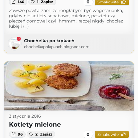
0
140
1
Zapisz
Smakowite
Zawsze powtarzam, że mogłabym być wegetarianką,
gdyby nie kotlety schabowe, mielone, pasztet czy
pieczeń domowa! czyli hmmm.. raczej nigdy, chociaż
lubię i (...)
Chochelką po łapkach
chochelkapolapkach.blogspot.com
3 stycznia 2016
Kotlety mielone
0
96
2
Zapisz
Smakowite