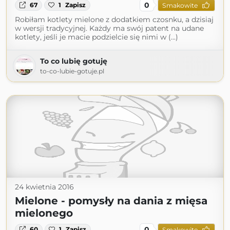
0
67
1
Zapisz
Smakowite
Robiłam kotlety mielone z dodatkiem czosnku, a dzisiaj
w wersji tradycyjnej. Każdy ma swój patent na udane
kotlety, jeśli je macie podzielcie się nimi w (...)
To co lubię gotuję
to-co-lubie-gotuje.pl
24 kwietnia 2016
Mielone - pomysły na dania z mięsa
mielonego
0
60
1
Zapisz
Smakowite