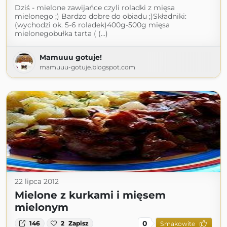
Dziś - mielone zawijańce czyli roladki z mięsa
mielonego ;) Bardzo dobre do obiadu ;)Składniki:
(wychodzi ok. 5-6 roladek)400g-500g mięsa
mielonegobułka tarta ( (...)
Mamuuu gotuje!
mamuuu-gotuje.blogspot.com
22 lipca 2012
Mielone z kurkami i mięsem
mielonym
0
146
2
Zapisz
Smakowite