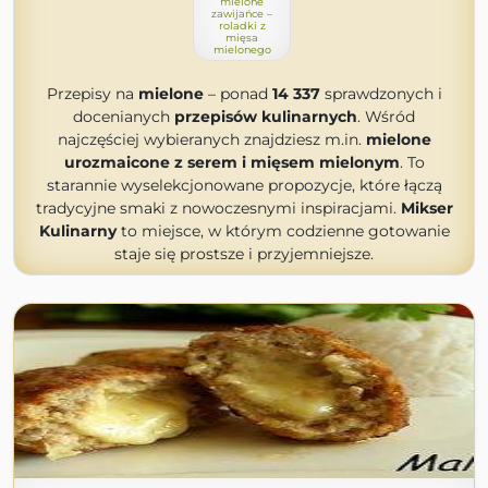
mielone
zawijańce –
roladki z
mięsa
mielonego
Przepisy na
mielone
– ponad
14 337
sprawdzonych i
docenianych
przepisów kulinarnych
. Wśród
najczęściej wybieranych znajdziesz m.in.
mielone
urozmaicone z serem i mięsem mielonym
. To
starannie wyselekcjonowane propozycje, które łączą
tradycyjne smaki z nowoczesnymi inspiracjami.
Mikser
Kulinarny
to miejsce, w którym codzienne gotowanie
staje się prostsze i przyjemniejsze.