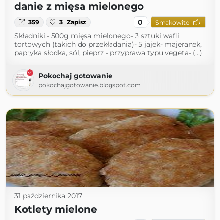
danie z mięsa mielonego
0
359
3
Zapisz
Smakowite
Składniki:- 500g mięsa mielonego- 3 sztuki wafli
tortowych (takich do przekładania)- 5 jajek- majeranek,
papryka słodka, sól, pieprz - przyprawa typu vegeta- (...)
Pokochaj gotowanie
pokochajgotowanie.blogspot.com
31 października 2017
Kotlety mielone