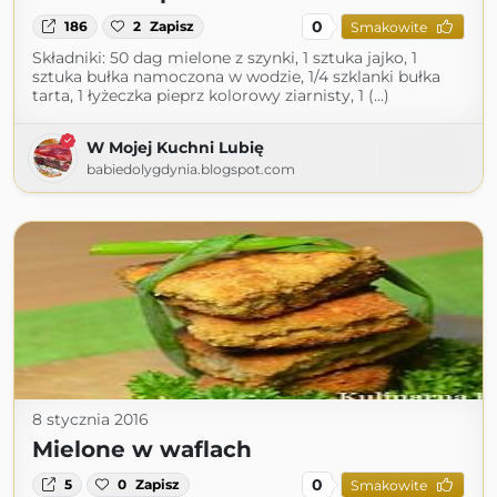
0
186
2
Zapisz
Smakowite
Składniki: 50 dag mielone z szynki, 1 sztuka jajko, 1
sztuka bułka namoczona w wodzie, 1/4 szklanki bułka
tarta, 1 łyżeczka pieprz kolorowy ziarnisty, 1 (...)
W Mojej Kuchni Lubię
babiedolygdynia.blogspot.com
8 stycznia 2016
Mielone w waflach
0
5
0
Zapisz
Smakowite