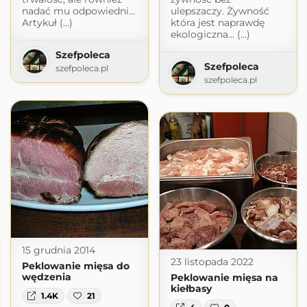
nadać mu odpowiedni...
ulepszaczy. Żywność
Artykuł (...)
która jest naprawdę
ekologiczna… (...)
Szefpoleca
Szefpoleca
szefpoleca.pl
szefpoleca.pl
15 grudnia 2014
23 listopada 2022
Peklowanie mięsa do
wędzenia
Peklowanie mięsa na
kiełbasy
1.4K
21