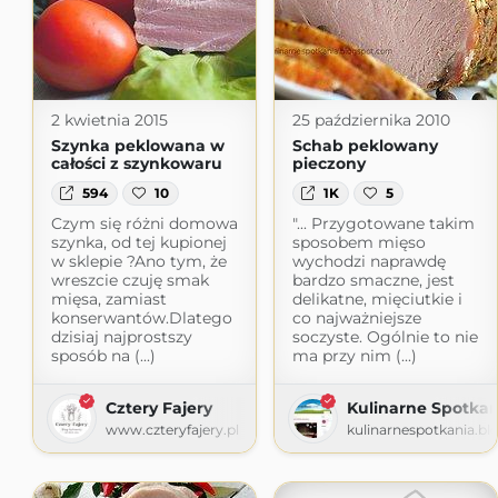
2 kwietnia 2015
25 października 2010
Szynka peklowana w
Schab peklowany
całości z szynkowaru
pieczony
594
10
1K
5
Czym się różni domowa
"... Przygotowane takim
szynka, od tej kupionej
sposobem mięso
w sklepie ?Ano tym, że
wychodzi naprawdę
wreszcie czuję smak
bardzo smaczne, jest
mięsa, zamiast
delikatne, mięciutkie i
konserwantów.Dlatego
co najważniejsze
dzisiaj najprostszy
soczyste. Ogólnie to nie
sposób na (...)
ma przy nim (...)
Cztery Fajery
Kulinarne Spotkan
www.czteryfajery.pl
kulinarnespotkania.b