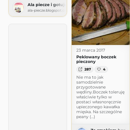
Ala piecze i gotuje
ala-piecze.blogspot.com
23 marca 2017
Peklowany boczek
pieczony
287
4
Nie ma to jak
samodzielnie
przygotowane
wędliny.Boczek toleruję
właściwie tylko w
postaci własnoręcznie
upieczonego kawałka
mięska. Na szczególne
peany (...)