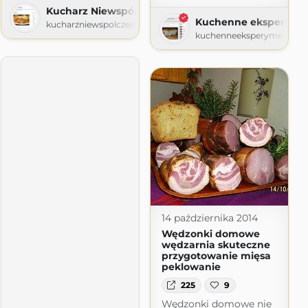
Kucharz Niewspółczesny
Kuchenne eksperyme
kucharzniewspolczesny.blogspot.com
kuchenneeksperymentyy.b
esny
blogspot.com
14 października 2014
Wędzonki domowe
wędzarnia skuteczne
przygotowanie mięsa
peklowanie
225
9
Wędzonki domowe nie