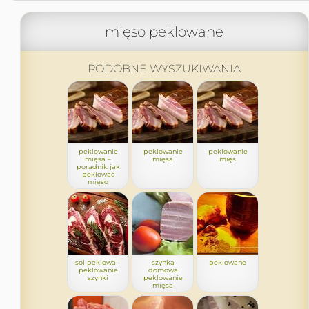
mięso peklowane
PODOBNE WYSZUKIWANIA
peklowanie
peklowanie
peklowanie
mięsa –
mięsa
mięs
poradnik jak
peklować
mięso
sól peklowa –
szynka
peklowane
peklowanie
domowa
szynki
peklowanie
mięsa