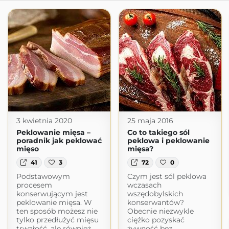
3 kwietnia 2020
25 maja 2016
Peklowanie mięsa –
Co to takiego sól
poradnik jak peklować
peklowa i peklowanie
mięso
mięsa?
41
3
72
0
Podstawowym
Czym jest sól peklowa
procesem
wczasach
konserwującym jest
wszędobylskich
peklowanie mięsa. W
konserwantów?
ten sposób możesz nie
Obecnie niezwykle
tylko przedłużyć mięsu
ciężko pozyskać
trwałość, ale również
żywność bez