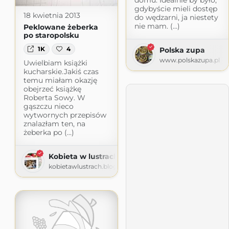
gdybyście mieli dostęp
18 kwietnia 2013
do wędzarni, ja niestety
nie mam. (...)
Peklowane żeberka
po staropolsku
1K
4
Polska zupa
www.polskazupa.pl
Uwielbiam książki
kucharskie.Jakiś czas
temu miałam okazję
obejrzeć książkę
Roberta Sowy. W
gąszczu nieco
wytwornych przepisów
znalazłam ten, na
żeberka po (...)
Kobieta w lustrach
kobietawlustrach.blogspot.com