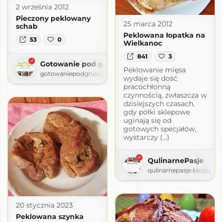
2 września 2012
Pieczony peklowany
25 marca 2012
schab
Peklowana łopatka na
53
0
Wielkanoc
841
3
Gotowanie pod gruszą
Peklowanie mięsa
gotowaniepodgrusza.home.blog
wydaje się dość
pracochłonną
czynnością, zwłaszcza w
dzisiejszych czasach,
gdy półki sklepowe
uginają się od
gotowych specjałów,
wystarczy (...)
QulinarnePasje
uszą
qulinarnepasje.blogspot
home.blog
20 stycznia 2023
Peklowana szynka