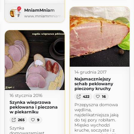
lutenu
m
MniamMniam
www.mniammniam.com
14 grudnia 2017
Najsmaczniejszy
schab peklowany
pieczony kruchy
16 stycznia 2016
422
16
Szynka wieprzowa
Przepyszna domowa
peklowana i pieczona
wędlina,
w piekarniku
najdelikatniejsza jaką
do tej pory robiłam.
265
9
Mięsko wychodzi
Szynka
kruche, soczyste i z
domowazamiast