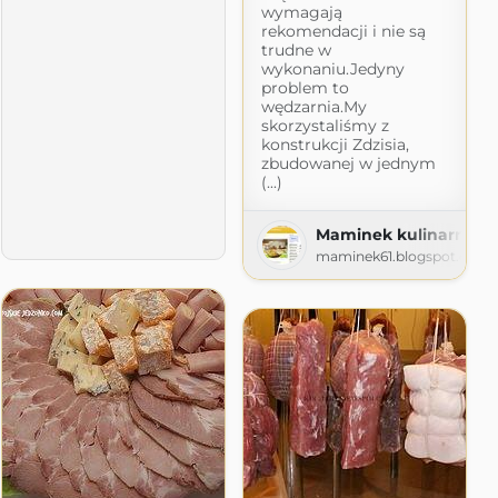
wymagają
rekomendacji i nie są
trudne w
wykonaniu.Jedyny
problem to
wędzarnia.My
skorzystaliśmy z
konstrukcji Zdzisia,
zbudowanej w jednym
(...)
Maminek kulinarny
maminek61.blogspot.com
.com