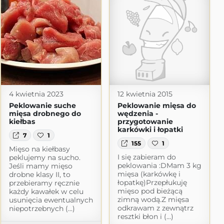
4 kwietnia 2023
12 kwietnia 2015
Peklowanie suche
Peklowanie mięsa do
mięsa drobnego do
wędzenia -
kiełbas
przygotowanie
karkówki i łopatki
7
1
155
1
Mięso na kiełbasy
I się zabieram do
peklujemy na sucho.
peklowania :DMam 3 kg
Jeśli mamy mięso
mięsa (karkówkę i
drobne klasy II, to
łopatkę)Przepłukuję
przebieramy ręcznie
mięso pod bieżącą
każdy kawałek w celu
zimną wodą.Z mięsa
usunięcia ewentualnych
odkrawam z zewnątrz
niepotrzebnych (...)
resztki błon i (...)