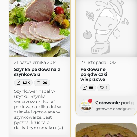
21 października 2014
27 listopada 2012
Szynka peklowana z
Peklowane
szynkowara
polędwiczki
wieprzowe
1.2K
20
55
1
Szynkowar nadal w
użytku. Szynka
wieprzowa z "kulki"
Gotowanie pod gr
peklowana kilka dni w
gotowaniepodgrusza.
zalewie i gotowana w
szynkowarze. Jest
pyszna, krucha o
delikatnym smaku i (...)