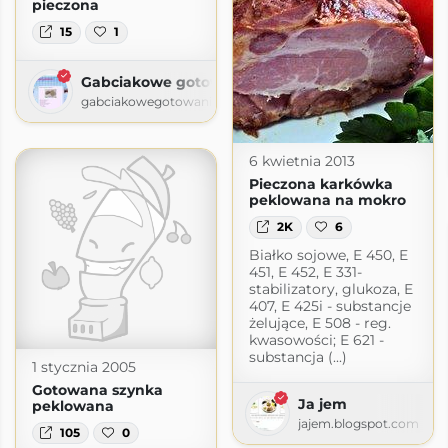
pieczona
15
1
Gabciakowe gotowanie
gabciakowegotowanie24.blogspot.com
6 kwietnia 2013
Pieczona karkówka
peklowana na mokro
2K
6
Białko sojowe, E 450, E
451, E 452, E 331-
stabilizatory, glukoza, E
407, E 425i - substancje
żelujące, E 508 - reg.
kwasowości; E 621 -
substancja (...)
1 stycznia 2005
Gotowana szynka
Ja jem
peklowana
jajem.blogspot.com
105
0