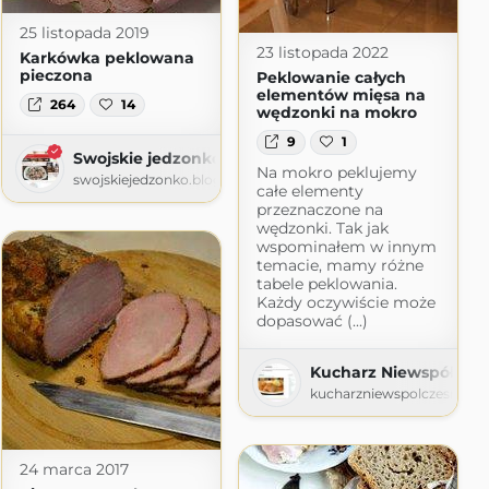
25 listopada 2019
23 listopada 2022
Karkówka peklowana
pieczona
Peklowanie całych
elementów mięsa na
264
14
wędzonki na mokro
9
1
Swojskie jedzonko
Na mokro peklujemy
swojskiejedzonko.blogspot.com
całe elementy
przeznaczone na
wędzonki. Tak jak
wspominałem w innym
temacie, mamy różne
tabele peklowania.
Każdy oczywiście może
dopasować (...)
Kucharz Niewspółcze
kucharzniewspolczesny.bl
24 marca 2017