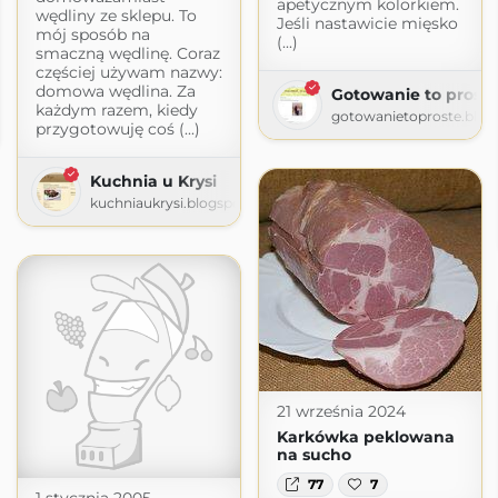
apetycznym kolorkiem.
wędliny ze sklepu. To
Jeśli nastawicie mięsko
mój sposób na
(...)
smaczną wędlinę. Coraz
częściej używam nazwy:
domowa wędlina. Za
Gotowanie to proste
każdym razem, kiedy
gotowanietoproste.blog
przygotowuję coś (...)
Kuchnia u Krysi
kuchniaukrysi.blogspot.com
21 września 2024
Karkówka peklowana
na sucho
77
7