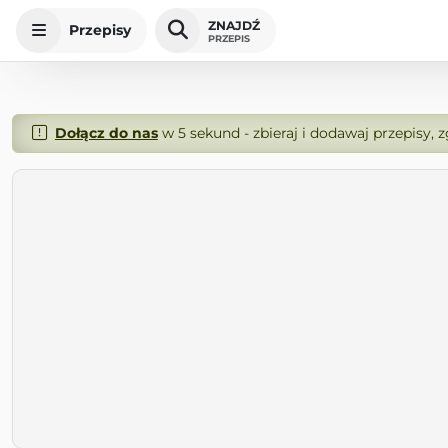
ZNAJDŹ
Przepisy
PRZEPIS
Dołącz do nas
w 5 sekund - zbieraj i dodawaj przepisy, 