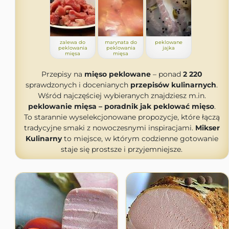
zalewa do
marynata do
peklowane
peklowania
peklowania
jajka
mięsa
mięsa
Przepisy na
mięso peklowane
– ponad
2 220
sprawdzonych i docenianych
przepisów kulinarnych
.
Wśród najczęściej wybieranych znajdziesz m.in.
peklowanie mięsa – poradnik jak peklować mięso
.
To starannie wyselekcjonowane propozycje, które łączą
tradycyjne smaki z nowoczesnymi inspiracjami.
Mikser
Kulinarny
to miejsce, w którym codzienne gotowanie
staje się prostsze i przyjemniejsze.