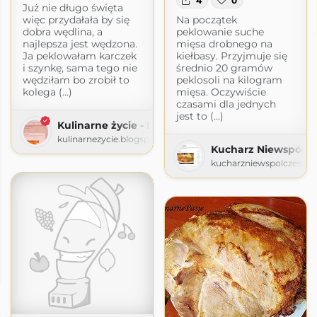
4
0
Już nie długo święta
więc przydałała by się
Na początek
dobra wędlina, a
peklowanie suche
najlepsza jest wędzona.
mięsa drobnego na
Ja peklowałam karczek
kiełbasy. Przyjmuje się
i szynkę, sama tego nie
średnio 20 gramów
wędziłam bo zrobił to
peklosoli na kilogram
kolega (...)
mięsa. Oczywiście
czasami dla jednych
jest to (...)
Kulinarne życie - blog kulinarny
kulinarnezycie.blogspot.com
Kucharz Niewspółcz
kucharzniewspolczesny.
ia
logspot.com