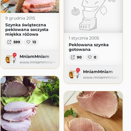
9 grudnia 2015
Szynka świąteczna
!
peklowana soczysta
spot.com
miękka różowa
1 stycznia 2005
599
13
Peklowana szynka
gotowana
MniamMniam
90
0
www.mniammniam.com
MniamMniam
www.mniammniam.com