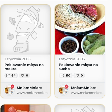
1 stycznia 2005
1 stycznia 2005
Peklowanie mięsa na
Peklowanie mięsa na
mokro
sucho
64
0
110
0
MniamMniam
MniamMniam
www.mniammniam.com
www.mniammniam.com