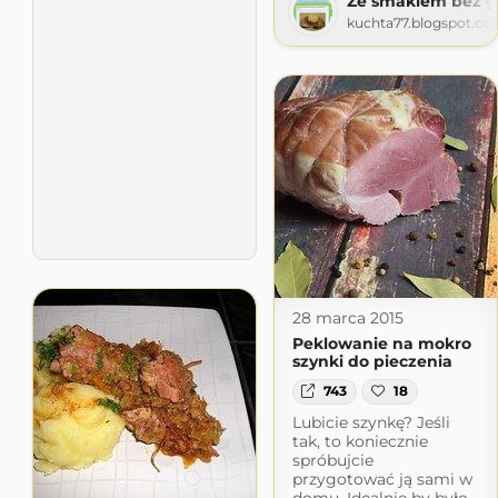
Ze smakiem bez g
kuchta77.blogspot.co
28 marca 2015
Peklowanie na mokro
szynki do pieczenia
743
18
Lubicie szynkę? Jeśli
tak, to koniecznie
spróbujcie
przygotować ją sami w
domu. Idealnie by było,