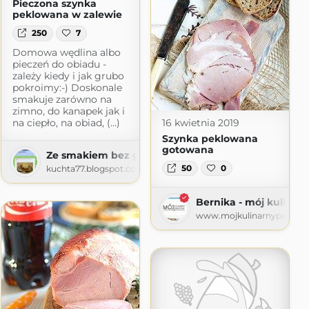
Pieczona szynka
peklowana w zalewie
250
7
Domowa wędlina albo
pieczeń do obiadu -
zależy kiedy i jak grubo
pokroimy:-) Doskonale
smakuje zarówno na
zimno, do kanapek jak i
na ciepło, na obiad, (...)
16 kwietnia 2019
Szynka peklowana
gotowana
Ze smakiem bez glutenu
50
0
kuchta77.blogspot.com
Bernika - mój kulinar
www.mojkulinarnypamietni