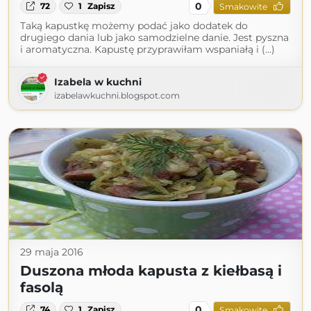
0
72
1
Zapisz
Smakowite
Taką kapustkę możemy podać jako dodatek do
drugiego dania lub jako samodzielne danie. Jest pyszna
i aromatyczna. Kapustę przyprawiłam wspaniałą i (...)
Izabela w kuchni
izabelawkuchni.blogspot.com
29 maja 2016
Duszona młoda kapusta z kiełbasą i
fasolą
0
74
1
Zapisz
Smakowite