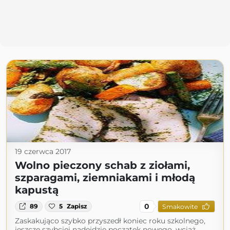
19 czerwca 2017
Wolno pieczony schab z ziołami,
szparagami, ziemniakami i młodą
kapustą
0
89
5
Zapisz
Smakowite
Zaskakująco szybko przyszedł koniec roku szkolnego,
jeszcze szybciej nadejdzie początek nowego, wciąż