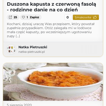
Duszona kapusta z czerwoną fasolą
- rodzinne danie na co dzień
0
25
1
Zapisz
Smakowite
Kochani, dzisiaj uraczę Was przepisem, który powstał
zupełnie przypadkiem. Otóż zalegała mi w lodówce
mała część kapusty, po wcześniejszym ugotowaniu
zupy (...)
Natka Pietruszki
natka-pietruszki.pl
5 sierpnia 2020