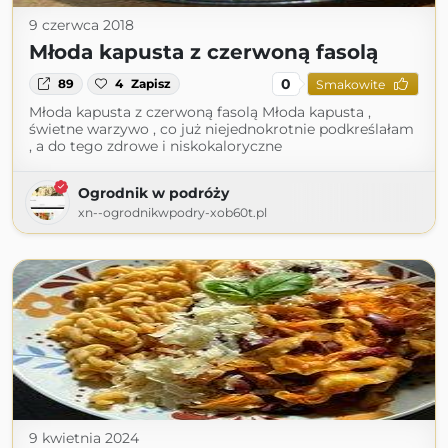
9 czerwca 2018
Młoda kapusta z czerwoną fasolą
0
89
4
Zapisz
Smakowite
Młoda kapusta z czerwoną fasolą Młoda kapusta ,
świetne warzywo , co już niejednokrotnie podkreślałam
, a do tego zdrowe i niskokaloryczne
Ogrodnik w podróży
xn--ogrodnikwpodry-xob60t.pl
9 kwietnia 2024