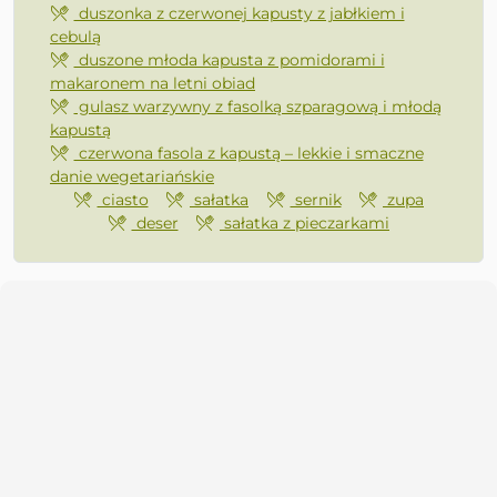
duszonka z czerwonej kapusty z jabłkiem i
cebulą
duszone młoda kapusta z pomidorami i
makaronem na letni obiad
gulasz warzywny z fasolką szparagową i młodą
kapustą
czerwona fasola z kapustą – lekkie i smaczne
danie wegetariańskie
ciasto
sałatka
sernik
zupa
deser
sałatka z pieczarkami