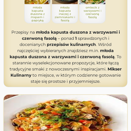
młoda
młoda
omlecik z
kapusta
kapusta
warzywami i
duszona z
inaczej z
czerwoną
mięsem i
ziemniakami i
fasolą
papryką
fasolą
Przepisy na
młoda kapusta duszona z warzywami i
czerwoną fasolą
– ponad
1
sprawdzonych i
docenianych
przepisów kulinarnych
. Wśród
najczęściej wybieranych znajdziesz m.in.
młoda
kapusta duszona z warzywami i czerwoną fasolą
. To
starannie wyselekcjonowane propozycje, które łączą
tradycyjne smaki z nowoczesnymi inspiracjami.
Mikser
Kulinarny
to miejsce, w którym codzienne gotowanie
staje się prostsze i przyjemniejsze.