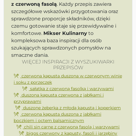
z czerwoną fasolą
. Każdy przepis zawiera
szczegółowe wskazówki przygotowania oraz
sprawdzone proporcje składników, dzięki
czemu gotowanie staje się przewidywalne i
komfortowe.
Mikser Kulinarny
to
kompleksowa baza inspiracji dla osób
szukających sprawdzonych pomysłów na
smaczne dania.
WIĘCEJ INSPIRACJI Z WYSZUKIWARKI
PRZEPISÓW
czerwona kapusta duszona w czerwonym winie
i soku z porzeczek
sałatka z czerwoną fasolką i warzywami
duszona kapusta czerwona z jabłkami i
przyprawami
duszone żeberka z młodą kapustą i koperkiem
czerwona kapusta duszona z jabłkami
boczkiem i octem balsamicznym
chili sin carne z czerwoną fasolą i warzywami
bigos czerwony z kapusty, fasoli i jarzębiny