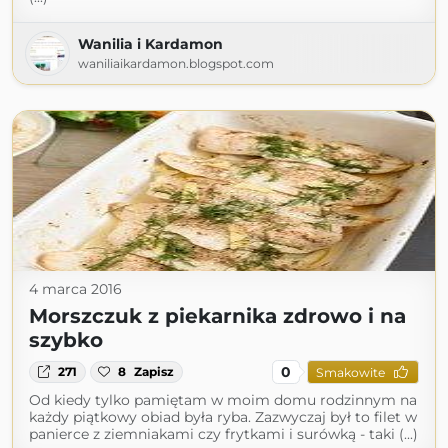
Wanilia i Kardamon
waniliaikardamon.blogspot.com
4 marca 2016
Morszczuk z piekarnika zdrowo i na
szybko
0
271
8
Zapisz
Smakowite
Od kiedy tylko pamiętam w moim domu rodzinnym na
każdy piątkowy obiad była ryba. Zazwyczaj był to filet w
panierce z ziemniakami czy frytkami i surówką - taki (...)