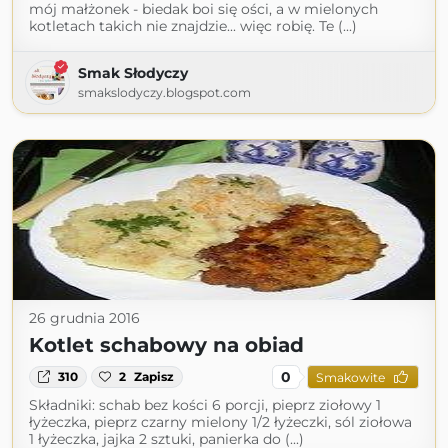
mój małżonek - biedak boi się ości, a w mielonych
kotletach takich nie znajdzie... więc robię. Te (...)
Smak Słodyczy
smakslodyczy.blogspot.com
26 grudnia 2016
Kotlet schabowy na obiad
0
310
2
Zapisz
Smakowite
Składniki: schab bez kości 6 porcji, pieprz ziołowy 1
łyżeczka, pieprz czarny mielony 1/2 łyżeczki, sól ziołowa
1 łyżeczka, jajka 2 sztuki, panierka do (...)