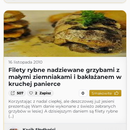
16 listopada 2010
Filety rybne nadziewane grzybami z
małymi ziemniakami i bakłażanem w
kruchej panierce
0
507
2
Zapisz
Smakowite
Korzystając z nadal ciepłej, ale deszczowej już jesieni
prezentuję Wam danie wykonane z świeżo zebranych
grzybów w lesie;) A dzisiejszym daniem są filety rybne
(...)
Kącik Słodkości