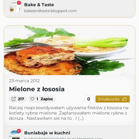
Bake & Taste
bakeandtaste.blogspot.com
23 marca 2012
Mielone z łososia
0
217
1
Zapisz
Smakowite
Raczej nieprzewidywałam używania filetów z łososia na
kotlety rybne mielone .Zaplanowałam mielone rybne z
dorsza . Nastawiłam sie na to . I (...)
Buniabaje w kuchni
kuchniababcigramolki-buni.blogspot.com