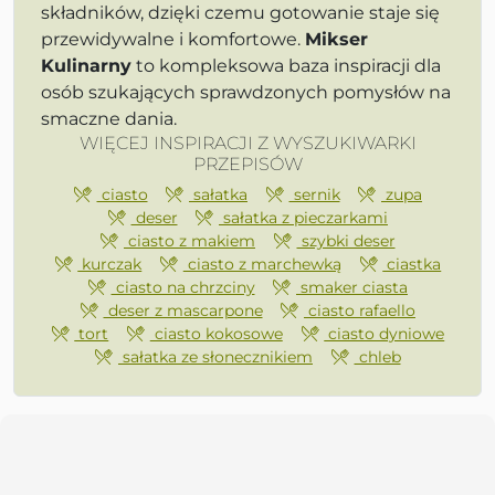
składników, dzięki czemu gotowanie staje się
przewidywalne i komfortowe.
Mikser
Kulinarny
to kompleksowa baza inspiracji dla
osób szukających sprawdzonych pomysłów na
smaczne dania.
WIĘCEJ INSPIRACJI Z WYSZUKIWARKI
PRZEPISÓW
ciasto
sałatka
sernik
zupa
deser
sałatka z pieczarkami
ciasto z makiem
szybki deser
kurczak
ciasto z marchewką
ciastka
ciasto na chrzciny
smaker ciasta
deser z mascarpone
ciasto rafaello
tort
ciasto kokosowe
ciasto dyniowe
sałatka ze słonecznikiem
chleb