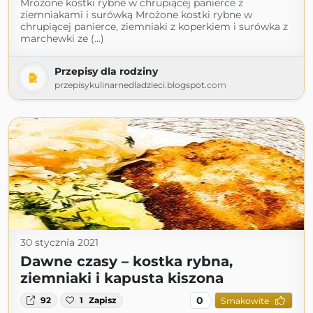
Mrożone kostki rybne w chrupiącej panierce z
ziemniakami i surówką Mrożone kostki rybne w
chrupiącej panierce, ziemniaki z koperkiem i surówka z
marchewki ze (...)
Przepisy dla rodziny
przepisykulinarnedladzieci.blogspot.com
30 stycznia 2021
Dawne czasy – kostka rybna,
ziemniaki i kapusta kiszona
0
92
1
Zapisz
Smakowite