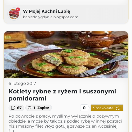
W Mojej Kuchni Lubię
babiedolygdynia.blogspot.com
6 lutego 2017
Kotlety rybne z ryżem i suszonymi
pomidorami
0
67
1
Zapisz
Smakowite
Po powrocie z pracy, myślimy wyłącznie o pożywnym
obiedzie, a może by tak dziś podać rybę w innej postaci
niż smażony filet ?Ryż gotuję zawsze dzień wcześniej,
(...)