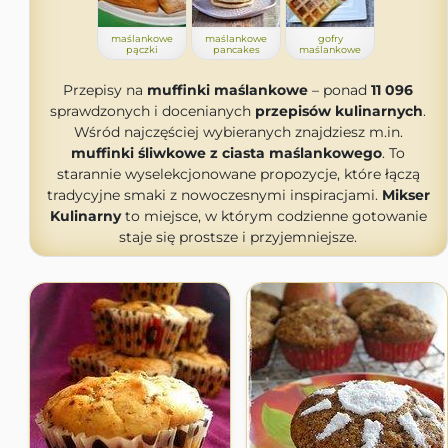
maślankowe
maślankowe
gofry
pączki
pancakes
maślankowe
Przepisy na
muffinki maślankowe
– ponad
11 096
sprawdzonych i docenianych
przepisów kulinarnych
.
Wśród najczęściej wybieranych znajdziesz m.in.
muffinki śliwkowe z ciasta maślankowego
. To
starannie wyselekcjonowane propozycje, które łączą
tradycyjne smaki z nowoczesnymi inspiracjami.
Mikser
Kulinarny
to miejsce, w którym codzienne gotowanie
staje się prostsze i przyjemniejsze.