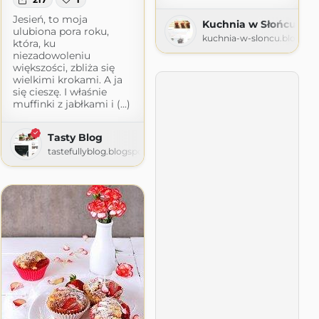
Jesień, to moja
Kuchnia w Słońcu Sk
ulubiona pora roku,
kuchnia-w-sloncu.blogspo
która, ku
niezadowoleniu
większości, zbliża się
wielkimi krokami. A ja
się cieszę. I właśnie
muffinki z jabłkami i (...)
Tasty Blog
tastefullyblog.blogspot.com