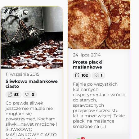
24 lipca 2014
Proste placki
maślankowe
11 września 2015
102
1
Śliwkowo maślankowe
Fajnie po wszystkich
ciasto
kulinarnych
eksperymentach wrócić
53
0
do starych,
Co prawda śliwek
sprawdzonych
jeszcze nie ma..ale nie
przepisów sprzed stu
mogłam się
lat, a może więcej. Takie
powstrzymać. Kocham
placki na maślance
śliwki...nawet mrożone !
smażone na (...)
ŚLIWKOWO
ika...
MAŚLANKOWE CIASTO