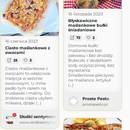
16 listopada 2020
Błyskawiczne
maślankowe bułki
śniadaniowe
72
2
16 czerwca 2023
Domowe bułki
Ciasto maślankowe z
maślankowe bez
owocami
zakwasu i bez drożdży.
Bułeczki z dodatkiem
25
3
sody oczyszczonej, bez
Ciasto maślankowe z
wyrastania.
owocami to właściwie
Śniadaniowe pieczywo
tradycja w sezonie
na maślance. Artykuł
owocowym. U mnie
(...)
padło tym razem na
truskawki i maliny. Do
ni
zrobienia ciasta użyłam
Proste Pesto
miksera, dzięki (...)
ot.com
prostepesto.pl
Słodki sentyment
www.slodkisentyment.pl