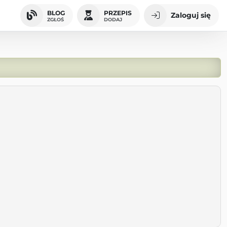
BLOG
PRZEPIS
Zaloguj się
ZGŁOŚ
DODAJ