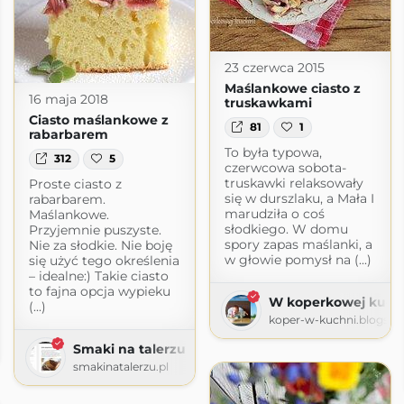
23 czerwca 2015
Maślankowe ciasto z
16 maja 2018
truskawkami
Ciasto maślankowe z
81
1
rabarbarem
To była typowa,
312
5
czerwcowa sobota-
truskawki relaksowały
Proste ciasto z
się w durszlaku, a Mała I
rabarbarem.
marudziła o coś
Maślankowe.
słodkiego. W domu
Przyjemnie puszyste.
spory zapas maślanki, a
Nie za słodkie. Nie boję
w głowie pomysł na (...)
się użyć tego określenia
– idealne:) Takie ciasto
to fajna opcja wypieku
W koperkowej kuch
(...)
koper-w-kuchni.blogsp
Smaki na talerzu
smakinatalerzu.pl