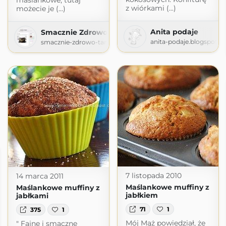
maślankowe, tutaj
z wiórkami (...)
możecie je (...)
Anita podaje
Smacznie Zdrowo Tanio
anita-podaje.blogspot.
smacznie-zdrowo-tanio.blogspot.com
7 listopada 2010
14 marca 2011
Maślankowe muffiny z
Maślankowe muffiny z
jabłkiem
jabłkami
71
1
375
1
Mój Mąż powiedział, że
" Fajne i smaczne