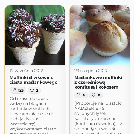
17 września 2012
23 sierpnia 2013
Muffinki śliwkowe z
Maślankowe muffinki
ciasta maślankowego
z czereśniową
konfiturą i kokosem
123
2
6
0
Od czasu do czasu
(Proporcje na 16 sztuk)
widzę na blogach
NADZIENIE - 5
muffinki w waflach,
solidnych łyżek
przymierzałam się do
konfitury z czereśni
nich jakiś czas i
(konfitura dowolna), - 3
wreszcie są:)
solidne łyżki wiórek
Wykorzystałam ciasto
kokosowych. Konfiturę