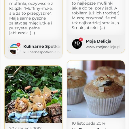
to najlepsze mufiinki
muffinki, oczywiście z
jakie do tej pory jadł. A
książki "Muffiny-małe,
robiłam już ich trochę :)
ale za to przepyszne".
Muszę przyznać, że mi
Mają same pyszne
też najbardziej smakują.
zalety: są mięciutkie i
Smak jabłek i (...)
puszyste, pełne
jabłuszek, (...)
Moja Delicja
Kulinarne Spotkania
www.mojadelicja.pl
kulinarnespotkania.blogspot.com
Edyty
.blogspot.com
10 listopada 2014
20 czerwca 2017