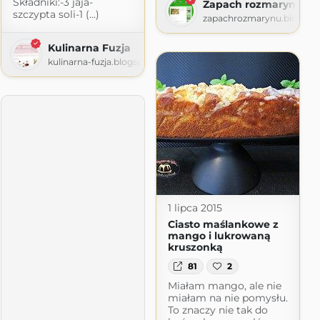
Składniki:-3 jaja-
com
Zapach rozmarynu
szczypta soli-1 (...)
zapachrozmarynu.blogspo
Kulinarna Fuzja
kulinarna-fuzja.blogspot.com
1 lipca 2015
Ciasto maślankowe z
mango i lukrowaną
kruszonką
81
2
Miałam mango, ale nie
miałam na nie pomysłu.
To znaczy nie tak do