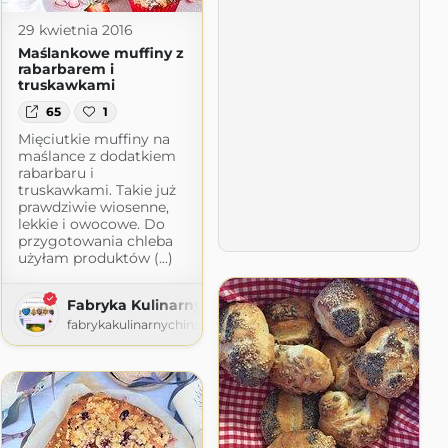
29 kwietnia 2016
Maślankowe muffiny z
rabarbarem i
truskawkami
65
1
Mięciutkie muffiny na
maślance z dodatkiem
rabarbaru i
truskawkami. Takie już
prawdziwie wiosenne,
lekkie i owocowe. Do
przygotowania chleba
użyłam produktów (...)
Fabryka Kulinarnych Inspiracji
fabrykakulinarnychinspiracji.blogspot.com