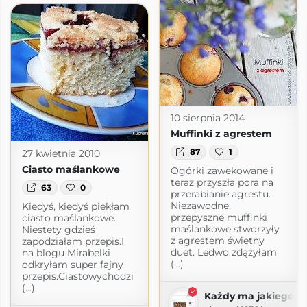
10 sierpnia 2014
Muffinki z agrestem
87
1
27 kwietnia 2010
Ciasto maślankowe
Ogórki zawekowane i
teraz przyszła pora na
63
0
przerabianie agrestu.
Niezawodne,
Kiedyś, kiedyś piekłam
przepyszne muffinki
ciasto maślankowe.
maślankowe stworzyły
Niestety gdzieś
z agrestem świetny
zapodziałam przepis.I
duet. Ledwo zdążyłam
na blogu Mirabelki
(...)
odkryłam super fajny
przepis.Ciastowychodzi
(...)
Każdy ma jakiegoś bz