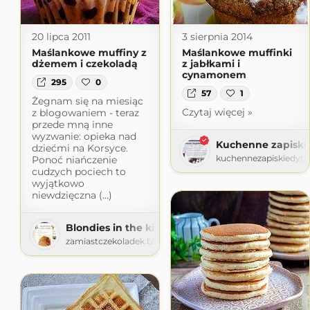
20 lipca 2011
3 sierpnia 2014
Maślankowe muffiny z
Maślankowe muffinki
dżemem i czekoladą
z jabłkami i
cynamonem
295
0
57
1
Żegnam się na miesiąc
Czytaj więcej »
z blogowaniem - teraz
przede mną inne
wyzwanie: opieka nad
Kuchenne zapiski 
dziećmi na Korsyce.
kuchennezapiskiedyty
Ponoć niańczenie
cudzych pociech to
wyjątkowo
niewdzięczna (...)
Blondies in the kitchen
zamiastczekoladek.blogspot.com