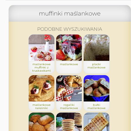
muffinki maślankowe
PODOBNE WYSZUKIWANIA
maślankowe
maślankowe
placki
muffinki z
maślankowe
truskawkami
maślankowe
rogaliki
bułki
naleśniki
maślankowe
maślankowe