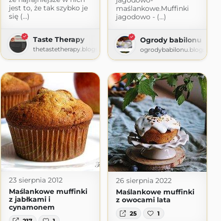
jagodowo-
jest to, że tak szybko je
maślankowe.Muffinki
się (...)
jagodowo - (...)
Taste Therapy
Ogrody babilonu
com
thetastetherapy.blogspot.com
ogrodybabilonu.blogspot.
23 sierpnia 2012
26 sierpnia 2022
Maślankowe muffinki
Maślankowe muffinki
z jabłkami i
z owocami lata
cynamonem
25
1
217
1