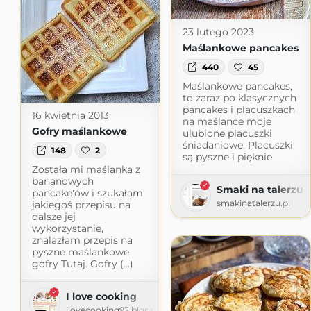
23 lutego 2023
Maślankowe pancakes
440
45
Maślankowe pancakes,
to zaraz po klasycznych
pancakes i placuszkach
16 kwietnia 2013
na maślance moje
Gofry maślankowe
ulubione placuszki
śniadaniowe. Placuszki
148
2
są pyszne i pięknie
Została mi maślanka z
bananowych
Smaki na talerzu
pancake'ów i szukałam
smakinatalerzu.pl
jakiegoś przepisu na
dalsze jej
wykorzystanie,
znalazłam przepis na
pyszne maślankowe
gofry Tutaj. Gofry (...)
I love cooking
ilovecooking92.blogspot.com