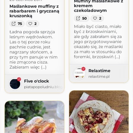
Muffiny maślankowe z
kremem
Maślankowe muffiny z
czekoladowym
rabarbarem i gryczaną
kruszonką
50
2
75
2
Miało być ciasto, miało
być z brzoskwiniami,
Ładna pogoda sprzyja
ale gdy zabrałam się za
leśnym wędrówkom.
jego przygotowywanie
Las o tej porze roku
okazało się, że maślanki
pachnie cudnie, jest
za mało w stosunku do
nagrzany słońcem, a
foremki, brzoskwiń (...)
przy tym panuje w nim
nie zmącona cisza.
Zabieram więc (...)
Relaxtime
relaxtime.pl
Five o'clock
piatapopoludniu.blogspot.com