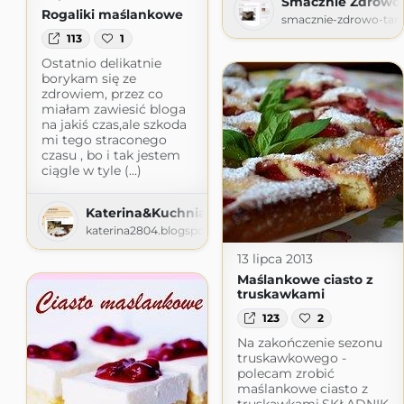
Smacznie Zdrowo 
Rogaliki maślankowe
smacznie-zdrowo-tani
113
1
Ostatnio delikatnie
borykam się ze
zdrowiem, przez co
miałam zawiesić bloga
na jakiś czas,ale szkoda
mi tego straconego
czasu , bo i tak jestem
ciągle w tyle (...)
Katerina&Kuchnia
katerina2804.blogspot.com
13 lipca 2013
Maślankowe ciasto z
truskawkami
123
2
Na zakończenie sezonu
truskawkowego -
polecam zrobić
maślankowe ciasto z
truskawkami.SKŁADNIK