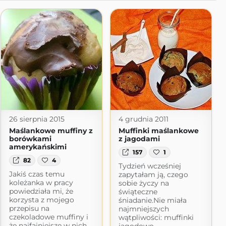
26 sierpnia 2015
4 grudnia 2011
Maślankowe muffiny z
Muffinki maślankowe
borówkami
z jagodami
amerykańskimi
157
1
82
4
Tydzień wcześniej
Jakiś czas temu
zapytałam ją, czego
koleżanka w pracy
sobie życzy na
powiedziała mi, że
świąteczne
korzysta z mojego
śniadanie.Nie miała
przepisu na
najmniejszych
czekoladowe muffiny i
wątpliwości: muffinki
że najfajniejsze w nich