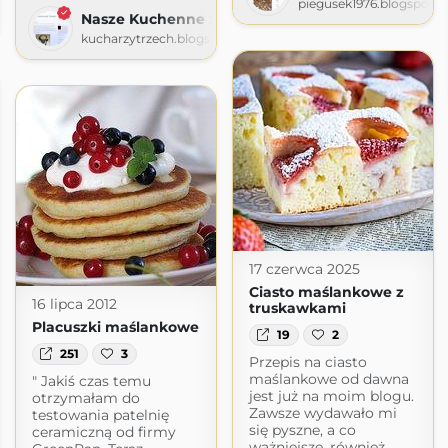
Tanio
piegusek1976.blogspot.
Nasze Kuchenne Smaki
o.blogspot.com
kucharzytrzech.blogspot.com
17 czerwca 2025
Ciasto maślankowe z
16 lipca 2012
truskawkami
Placuszki maślankowe
19
2
251
3
Przepis na ciasto
maślankowe od dawna
" Jakiś czas temu
jest już na moim blogu.
otrzymałam do
Zawsze wydawało mi
testowania patelnię
się pyszne, a co
ceramiczną od firmy
ważniejsze, również