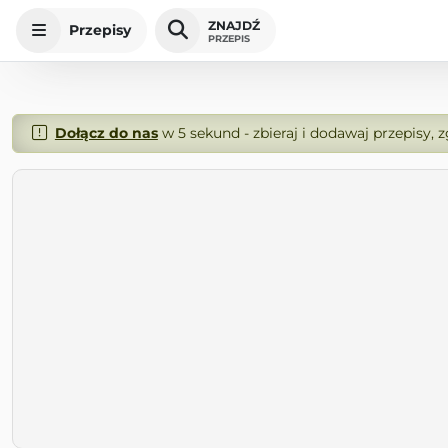
ZNAJDŹ
Przepisy
PRZEPIS
Dołącz do nas
w 5 sekund - zbieraj i dodawaj przepisy, 