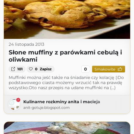
24 listopada 2013
Słone muffiny z parówkami cebulą i
oliwkami
0
101
0
Zapisz
Smakowite
Muffinki można jeść także na śniadanie czy kolację :)Do
podstawowego ciasta możemy wrzucić tak na prawdę
wszystko.Oto nasz przepis na udane muffinki na (...)
Kulinarne rozkminy anita i macieja
anit-gotuje.blogspot.com