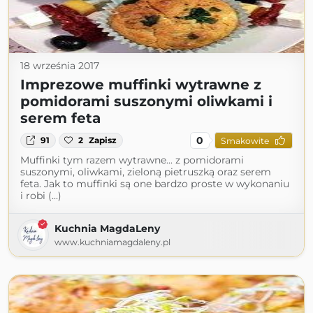
18 września 2017
Imprezowe muffinki wytrawne z
pomidorami suszonymi oliwkami i
serem feta
0
91
2
Zapisz
Smakowite
Muffinki tym razem wytrawne... z pomidorami
suszonymi, oliwkami, zieloną pietruszką oraz serem
feta. Jak to muffinki są one bardzo proste w wykonaniu
i robi (...)
Kuchnia MagdaLeny
www.kuchniamagdaleny.pl