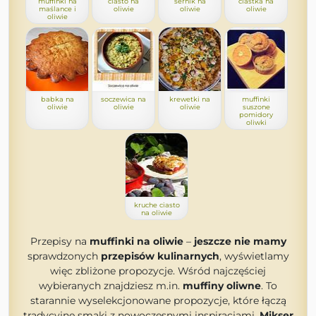
muffinki na
ciasto na
sernik na
ciastka na
maślance i
oliwie
oliwie
oliwie
oliwie
babka na
soczewica na
krewetki na
muffinki
oliwie
oliwie
oliwie
suszone
pomidory
oliwki
kruche ciasto
na oliwie
Przepisy na
muffinki na oliwie
–
jeszcze nie mamy
sprawdzonych
przepisów kulinarnych
, wyświetlamy
więc zbliżone propozycje. Wśród najczęściej
wybieranych znajdziesz m.in.
muffiny oliwne
. To
starannie wyselekcjonowane propozycje, które łączą
tradycyjne smaki z nowoczesnymi inspiracjami.
Mikser