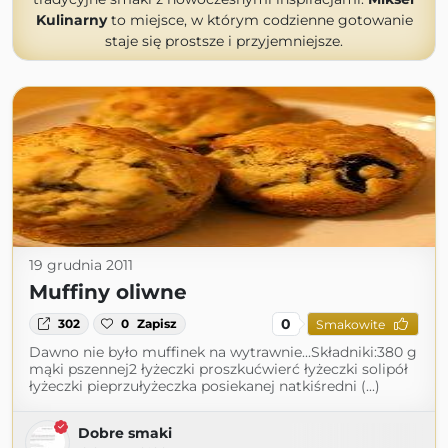
Kulinarny
to miejsce, w którym codzienne gotowanie
staje się prostsze i przyjemniejsze.
19 grudnia 2011
Muffiny oliwne
0
302
0
Zapisz
Smakowite
Dawno nie było muffinek na wytrawnie...Składniki:380 g
mąki pszennej2 łyżeczki proszkućwierć łyżeczki solipół
łyżeczki pieprzułyżeczka posiekanej natkiśredni (...)
Dobre smaki