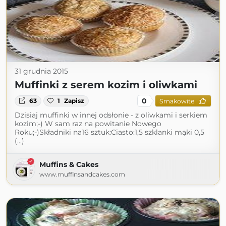
31 grudnia 2015
Muffinki z serem kozim i oliwkami
0
63
1
Zapisz
Smakowite
Dzisiaj muffinki w innej odsłonie - z oliwkami i serkiem
kozim;-) W sam raz na powitanie Nowego
Roku;-)Składniki na16 sztuk:Ciasto:1,5 szklanki mąki 0,5
(...)
Muffins & Cakes
www.muffinsandcakes.com