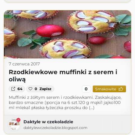
7 czerwca 2017
Rzodkiewkowe muffinki z serem i
oliwą
0
64
0
Zapisz
Smakowite
Muffinki z żółtym serem i rzodkiewkami. Zaskakujące,
bardzo smaczne :)porcja na 6 szt.120 g mąki1 jajko100
ml mleka1 płaska łyżeczka proszku do (...)
Daktyle w czekoladzie
daktylewczekoladzie.blogspot.com