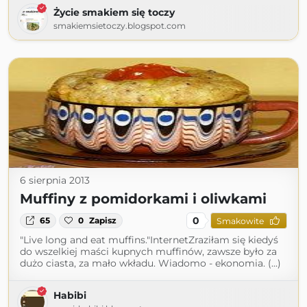
Życie smakiem się toczy
smakiemsietoczy.blogspot.com
6 sierpnia 2013
Muffiny z pomidorkami i oliwkami
0
65
0
Zapisz
Smakowite
"Live long and eat muffins."InternetZraziłam się kiedyś
do wszelkiej maści kupnych muffinów, zawsze było za
dużo ciasta, za mało wkładu. Wiadomo - ekonomia. (...)
Habibi