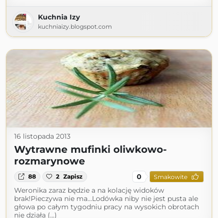
Kuchnia Izy
kuchniaizy.blogspot.com
16 listopada 2013
Wytrawne mufinki oliwkowo-
rozmarynowe
0
88
2
Zapisz
Smakowite
Weronika zaraz będzie a na kolację widoków
brak!Pieczywa nie ma...Lodówka niby nie jest pusta ale
głowa po całym tygodniu pracy na wysokich obrotach
nie działa (...)