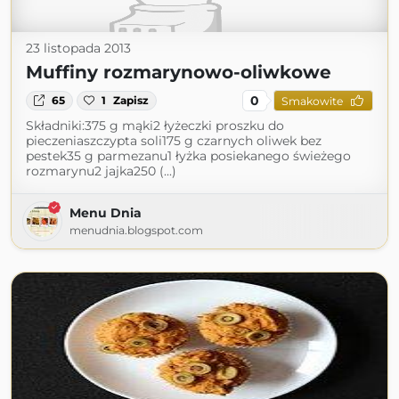
23 listopada 2013
Muffiny rozmarynowo-oliwkowe
0
65
1
Zapisz
Smakowite
Składniki:375 g mąki2 łyżeczki proszku do
pieczeniaszczypta soli175 g czarnych oliwek bez
pestek35 g parmezanu1 łyżka posiekanego świeżego
rozmarynu2 jajka250 (...)
Menu Dnia
menudnia.blogspot.com