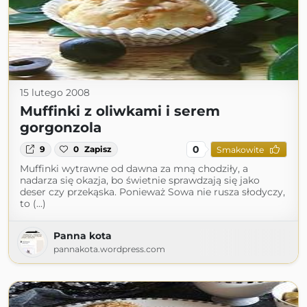
15 lutego 2008
Muffinki z oliwkami i serem
gorgonzola
0
9
0
Zapisz
Smakowite
Muffinki wytrawne od dawna za mną chodziły, a
nadarza się okazja, bo świetnie sprawdzają się jako
deser czy przekąska. Ponieważ Sowa nie rusza słodyczy,
to (...)
Panna kota
pannakota.wordpress.com