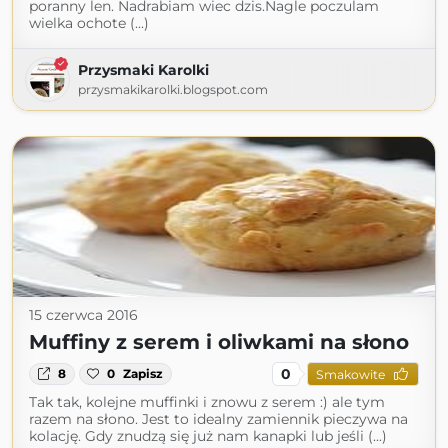
poranny len. Nadrabiam wiec dzis.Nagle poczulam
wielka ochote (...)
Przysmaki Karolki
przysmakikarolki.blogspot.com
15 czerwca 2016
Muffiny z serem i oliwkami na słono
0
8
0
Zapisz
Smakowite
Tak tak, kolejne muffinki i znowu z serem :) ale tym
razem na słono. Jest to idealny zamiennik pieczywa na
kolację. Gdy znudzą się już nam kanapki lub jeśli (...)