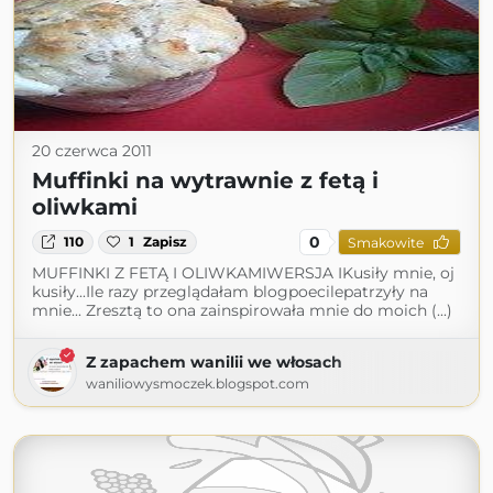
20 czerwca 2011
Muffinki na wytrawnie z fetą i
oliwkami
0
110
1
Zapisz
Smakowite
MUFFINKI Z FETĄ I OLIWKAMIWERSJA IKusiły mnie, oj
kusiły...Ile razy przeglądałam blogpoecilepatrzyły na
mnie... Zresztą to ona zainspirowała mnie do moich (...)
Z zapachem wanilii we włosach
waniliowysmoczek.blogspot.com