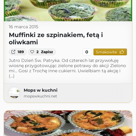
16 marca 2015
Muffinki ze szpinakiem, fetą i
oliwkami
0
189
2
Zapisz
Smakowite
Jutro Dzień Św. Patryka. Od czterech lat przywołuję
wiosnę przygotowując zielone potrawy do akcji Zielono
mi… Gosi z Trochę inne cukierni. Uwielbiam tą akcję i
(...)
Mops w kuchni
mopswkuchni.net