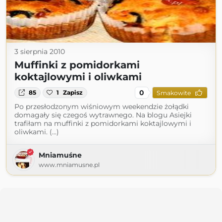
3 sierpnia 2010
Muffinki z pomidorkami
koktajlowymi i oliwkami
0
85
1
Zapisz
Smakowite
Po przesłodzonym wiśniowym weekendzie żołądki
domagały się czegoś wytrawnego. Na blogu Asiejki
trafiłam na muffinki z pomidorkami koktajlowymi i
oliwkami. (...)
Mniamuśne
www.mniamusne.pl