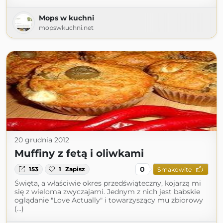
Mops w kuchni
mopswkuchni.net
20 grudnia 2012
Muffiny z fetą i oliwkami
0
153
1
Zapisz
Smakowite
Święta, a właściwie okres przedświąteczny, kojarzą mi
się z wieloma zwyczajami. Jednym z nich jest babskie
oglądanie "Love Actually" i towarzyszący mu zbiorowy
(...)