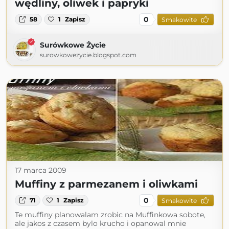
wędliny, oliwek i papryki
0
58
1
Zapisz
Smakowite
Surówkowe Życie
surowkowezycie.blogspot.com
17 marca 2009
Muffiny z parmezanem i oliwkami
0
71
1
Zapisz
Smakowite
Te muffiny planowalam zrobic na Muffinkowa sobote,
ale jakos z czasem bylo krucho i opanowal mnie