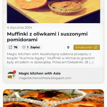
4 stycznia 2014
Muffinki z oliwkami i suszonymi
pomidorami
0
76
1
Zapisz
Smakowite
Magic kitchen with AsiaKolejna odsłona przepisu z
ksiązki "Kuchnia Agaty". Muffinki w klimacie greckim
były strzałem w dziesiątkę. Polecam!Składniki: (8 (...)
Magic kitchen with Asia
magickitchenwithasia.blogspot.com