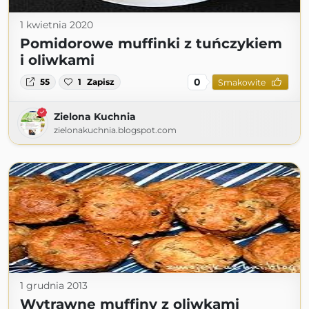
1 kwietnia 2020
Pomidorowe muffinki z tuńczykiem
i oliwkami
0
55
1
Zapisz
Smakowite
Zielona Kuchnia
zielonakuchnia.blogspot.com
1 grudnia 2013
Wytrawne muffiny z oliwkami