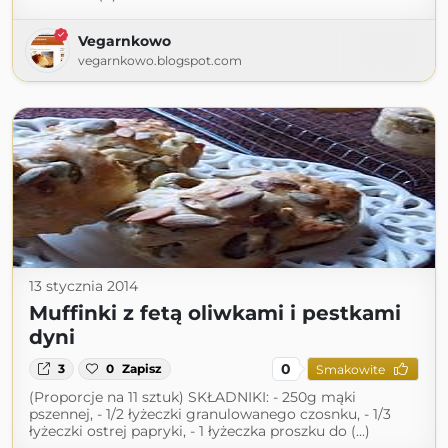
Vegarnkowo
vegarnkowo.blogspot.com
13 stycznia 2014
Muffinki z fetą oliwkami i pestkami
dyni
0
3
0
Zapisz
Smakowite
(Proporcje na 11 sztuk) SKŁADNIKI: - 250g mąki
pszennej, - 1/2 łyżeczki granulowanego czosnku, - 1/3
łyżeczki ostrej papryki, - 1 łyżeczka proszku do (...)