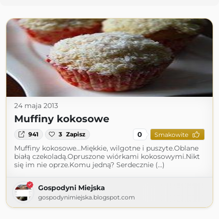
24 maja 2013
Muffiny kokosowe
0
941
3
Zapisz
Smakowite
Muffiny kokosowe...Miękkie, wilgotne i puszyte.Oblane
białą czekoladą.Opruszone wiórkami kokosowymi.Nikt
się im nie oprze.Komu jedną? Serdecznie (...)
Gospodyni Miejska
gospodynimiejska.blogspot.com