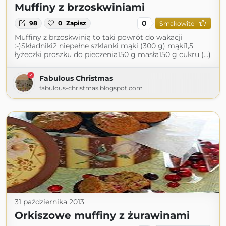
Muffiny z brzoskwiniami
0
98
0
Zapisz
Smakowite
Muffiny z brzoskwinią to taki powrót do wakacji
:-)Składniki2 niepełne szklanki mąki (300 g) mąki1,5
łyżeczki proszku do pieczenia150 g masła150 g cukru (...)
Fabulous Christmas
fabulous-christmas.blogspot.com
31 października 2013
Orkiszowe muffiny z żurawinami