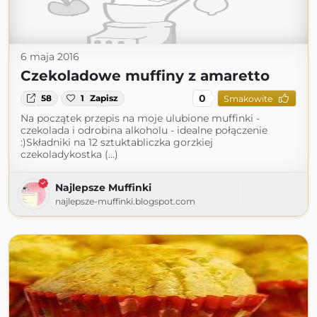
6 maja 2016
Czekoladowe muffiny z amaretto
0
58
1
Zapisz
Smakowite
Na początek przepis na moje ulubione muffinki -
czekolada i odrobina alkoholu - idealne połączenie
:)Składniki na 12 sztuktabliczka gorzkiej
czekoladykostka (...)
Najlepsze Muffinki
najlepsze-muffinki.blogspot.com