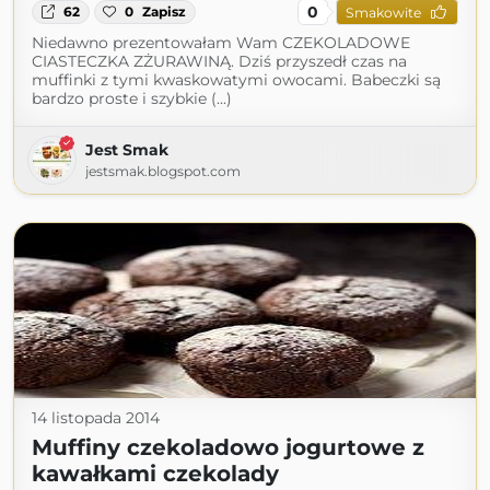
0
62
0
Zapisz
Smakowite
Niedawno prezentowałam Wam CZEKOLADOWE
CIASTECZKA ZŻURAWINĄ. Dziś przyszedł czas na
muffinki z tymi kwaskowatymi owocami. Babeczki są
bardzo proste i szybkie (...)
Jest Smak
jestsmak.blogspot.com
14 listopada 2014
Muffiny czekoladowo jogurtowe z
kawałkami czekolady