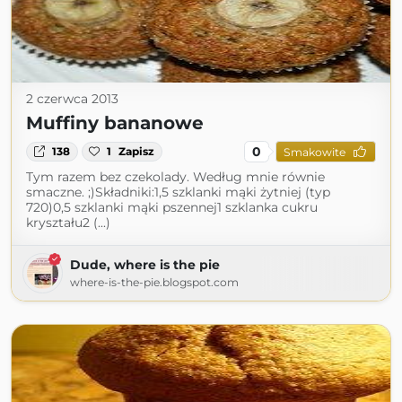
2 czerwca 2013
Muffiny bananowe
0
138
1
Zapisz
Smakowite
Tym razem bez czekolady. Według mnie równie
smaczne. ;)Składniki:1,5 szklanki mąki żytniej (typ
720)0,5 szklanki mąki pszennej1 szklanka cukru
kryształu2 (...)
Dude, where is the pie
where-is-the-pie.blogspot.com