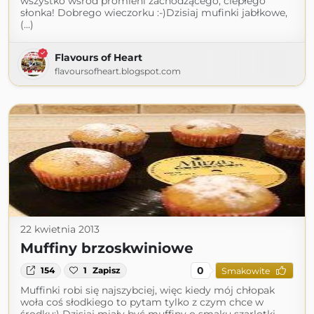
wszystko wśród promieni zachodzącego, ciepłego
słonka! Dobrego wieczorku :-)Dzisiaj mufinki jabłkowe,
(...)
Flavours of Heart
flavoursofheart.blogspot.com
22 kwietnia 2013
Muffiny brzoskwiniowe
0
154
1
Zapisz
Smakowite
Muffinki robi się najszybciej, więc kiedy mój chłopak
woła coś słodkiego to pytam tylko z czym chce w