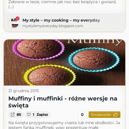
Zebrane w lesie, ciemne jak noc bez księżyca i gwiazd,
(...)
My style – my cooking – my everyday
mystylemyeveryday.blogspot.com
21 grudnia 2015
Muffiny i muffinki - różne wersje na
święta
0
85
1
Zapisz
Smakowite
Na święta przygotowujemy ciasta lub inne słodkości. Ja
jestem fanką muffinek, więc prezentuję małe