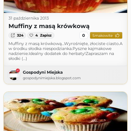
31 października 2013
Muffiny z masą krówkową
0
324
4
Zapisz
Smakowite
Muffiny z masą krówkową...Wyrośnięte, złociste ciasto.A
w środku słodka niespodzianka.Pyszne kajmakowe
nadzienie.Idealny dodatek do herbaty!Zapraszam na
słodki (...)
Gospodyni Miejska
gospodynimiejska.blogspot.com