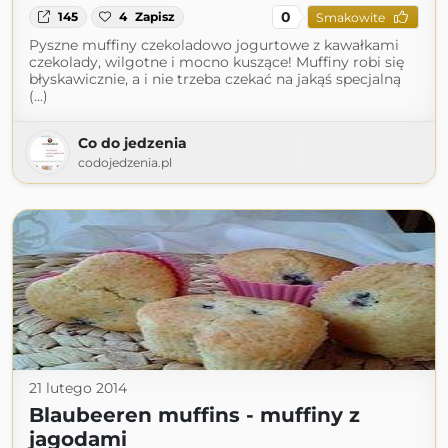
0
145
4
Zapisz
Smakowite
Pyszne muffiny czekoladowo jogurtowe z kawałkami
czekolady, wilgotne i mocno kuszące! Muffiny robi się
błyskawicznie, a i nie trzeba czekać na jakąś specjalną
(...)
Co do jedzenia
codojedzenia.pl
21 lutego 2014
Blaubeeren muffins - muffiny z
jagodami