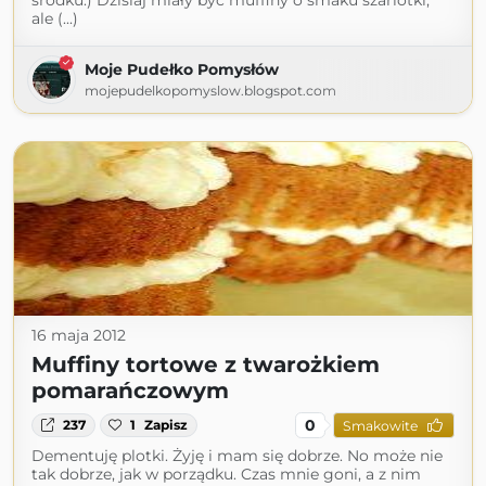
środku:) Dzisiaj miały być muffiny o smaku szarlotki,
ale (...)
Moje Pudełko Pomysłów
mojepudelkopomyslow.blogspot.com
16 maja 2012
Muffiny tortowe z twarożkiem
pomarańczowym
0
237
1
Zapisz
Smakowite
Dementuję plotki. Żyję i mam się dobrze. No może nie
tak dobrze, jak w porządku. Czas mnie goni, a z nim