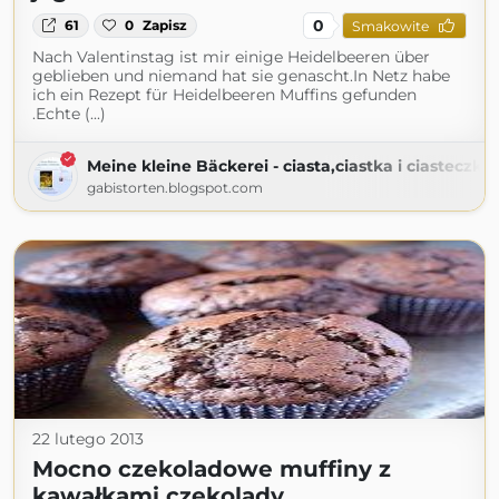
0
61
0
Zapisz
Smakowite
Nach Valentinstag ist mir einige Heidelbeeren über
geblieben und niemand hat sie genascht.In Netz habe
ich ein Rezept für Heidelbeeren Muffins gefunden
.Echte (...)
Meine kleine Bäckerei - ciasta,ciastka i ciasteczka
gabistorten.blogspot.com
22 lutego 2013
Mocno czekoladowe muffiny z
kawałkami czekolady