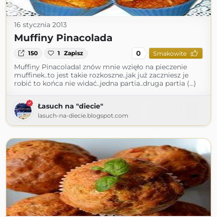
16 stycznia 2013
Muffiny Pinacolada
0
150
1
Zapisz
Smakowite
Muffiny PinacoladaI znów mnie wzięło na pieczenie
muffinek..to jest takie rozkoszne..jak już zaczniesz je
robić to końca nie widać..jedna partia..druga partia (...)
Łasuch na "diecie"
lasuch-na-diecie.blogspot.com