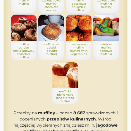
muffiny
czekoladowe
muffiny
czekoladowe
muffins
muffiny
pączkowe
muffinki
chocolate
doughnut
muffiny
muffins
muffins
muffiny
muffiny jak
wytrawne
rainbow
bardzo
pączki
muffiny
muffins
czekoladowevery
(dought
muffins with
tęczowe
chocolate
muffins)
vegetables
muffinki
muffins
muffinki
piernikowe
gingerbread
muffins
Przepisy na
muffiny
– ponad
8 687
sprawdzonych i
docenianych
przepisów kulinarnych
. Wśród
najczęściej wybieranych znajdziesz m.in.
jagodowe