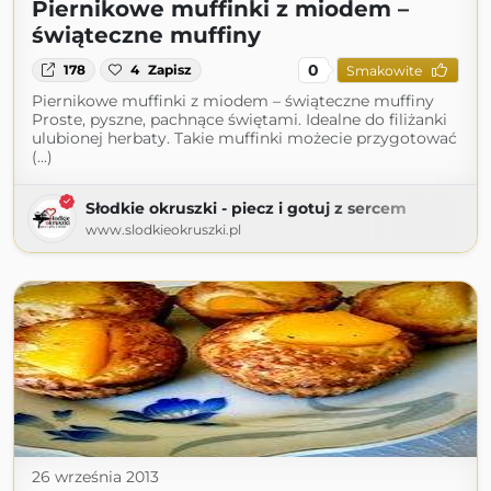
Piernikowe muffinki z miodem –
świąteczne muffiny
0
178
4
Zapisz
Smakowite
Piernikowe muffinki z miodem – świąteczne muffiny
Proste, pyszne, pachnące świętami. Idealne do filiżanki
ulubionej herbaty. Takie muffinki możecie przygotować
(...)
Słodkie okruszki - piecz i gotuj z sercem
www.slodkieokruszki.pl
26 września 2013