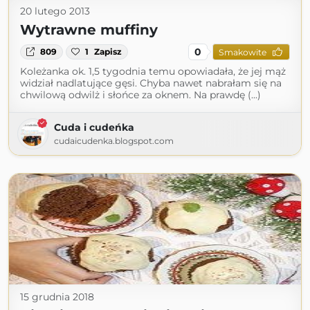
20 lutego 2013
Wytrawne muffiny
0
809
1
Zapisz
Smakowite
Koleżanka ok. 1,5 tygodnia temu opowiadała, że jej mąż
widział nadlatujące gęsi. Chyba nawet nabrałam się na
chwilową odwilż i słońce za oknem. Na prawdę (...)
Cuda i cudeńka
cudaicudenka.blogspot.com
15 grudnia 2018