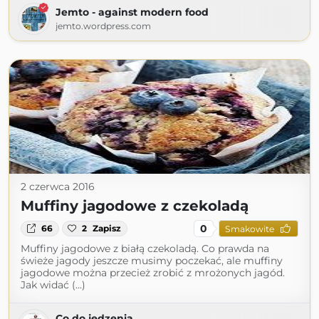
Jemto - against modern food
jemto.wordpress.com
2 czerwca 2016
Muffiny jagodowe z czekoladą
0
66
2
Zapisz
Smakowite
Muffiny jagodowe z białą czekoladą. Co prawda na
świeże jagody jeszcze musimy poczekać, ale muffiny
jagodowe można przecież zrobić z mrożonych jagód.
Jak widać (...)
Co do jedzenia