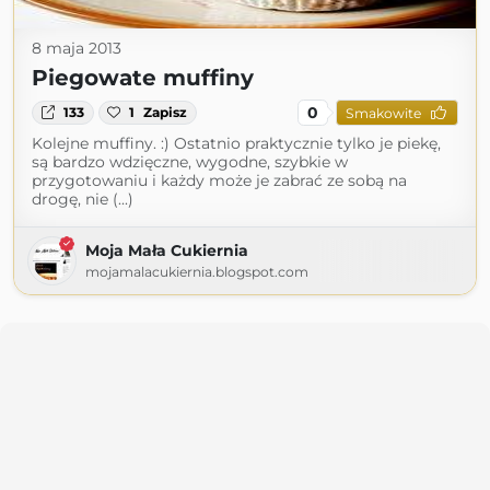
8 maja 2013
Piegowate muffiny
0
133
1
Zapisz
Smakowite
Kolejne muffiny. :) Ostatnio praktycznie tylko je piekę,
są bardzo wdzięczne, wygodne, szybkie w
przygotowaniu i każdy może je zabrać ze sobą na
drogę, nie (...)
Moja Mała Cukiernia
mojamalacukiernia.blogspot.com