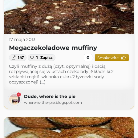
17 maja 2013
Megaczekoladowe muffiny
0
147
1
Zapisz
Smakowite
Czyli muffiny z dużą (czyt. optymalną) ilością
rozpływającej się w ustach czekolady:)Składniki:2
szklanki mąki1 szklanka cukru2 łyżeczki sody
oczyszczonej1 (...)
Dude, where is the pie
where-is-the-pie.blogspot.com