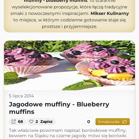
muffiny - blueberry muffins
. To starannie
wyselekcjonowane propozycje, które łączą tradycyjne
smaki z nowoczesnymi inspiracjami.
Mikser Kulinarny
to miejsce, w którym codzienne gotowanie staje się
prostsze i przyjemniejsze.
5 lipca 2014
Jagodowe muffiny - Blueberry
muffins
0
68
2
Zapisz
Smakowite
Tak właściwie powinnam napisać borówkowe muffiny,
bowiem na Śląsku na czarne jagody mówi się borówki.