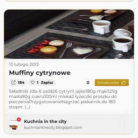
13 lutego 2013
Muffiny cytrynowe
0
184
1
Zapisz
Smakowite
Składniki (dla 6 osób)6 cytryn1 jajko180g mąki125g
masła90g cukru100ml mleka2 łyżeczki proszku do
pieczeniaPrzygotowanieNagrzać piekarnik do 180
stopni. (...)
Kuchnia in the city
kuchniainthecity.blogspot.com