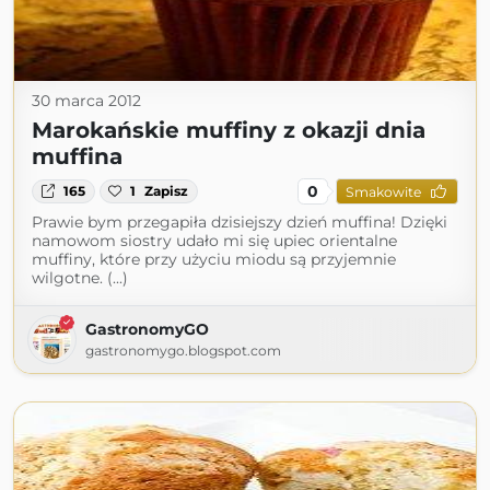
30 marca 2012
Marokańskie muffiny z okazji dnia
muffina
0
165
1
Zapisz
Smakowite
Prawie bym przegapiła dzisiejszy dzień muffina! Dzięki
namowom siostry udało mi się upiec orientalne
muffiny, które przy użyciu miodu są przyjemnie
wilgotne. (...)
GastronomyGO
gastronomygo.blogspot.com