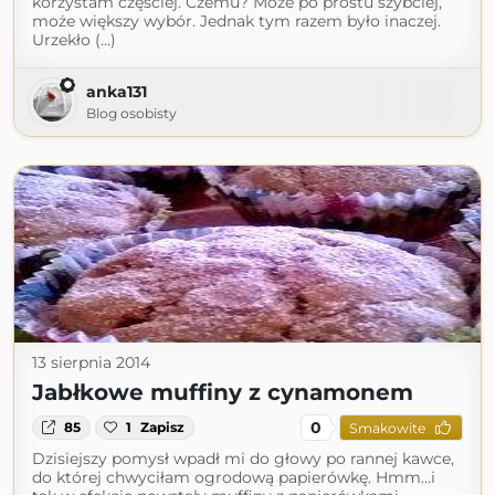
korzystam częściej. Czemu? Może po prostu szybciej,
może większy wybór. Jednak tym razem było inaczej.
Urzekło (...)
anka131
Blog osobisty
13 sierpnia 2014
Jabłkowe muffiny z cynamonem
0
85
1
Zapisz
Smakowite
Dzisiejszy pomysł wpadł mi do głowy po rannej kawce,
do której chwyciłam ogrodową papierówkę. Hmm...i