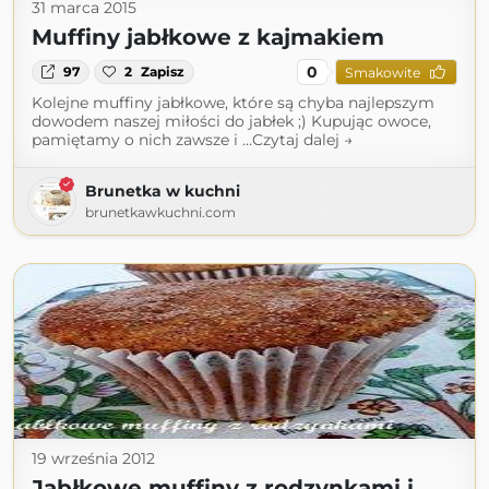
31 marca 2015
Muffiny jabłkowe z kajmakiem
0
97
2
Zapisz
Smakowite
Kolejne muffiny jabłkowe, które są chyba najlepszym
dowodem naszej miłości do jabłek ;) Kupując owoce,
pamiętamy o nich zawsze i …Czytaj dalej →
Brunetka w kuchni
brunetkawkuchni.com
19 września 2012
Jabłkowe muffiny z rodzynkami i