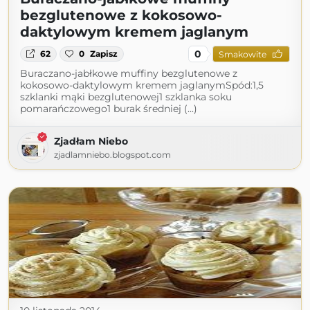
bezglutenowe z kokosowo-
daktylowym kremem jaglanym
0
62
0
Zapisz
Smakowite
Buraczano-jabłkowe muffiny bezglutenowe z
kokosowo-daktylowym kremem jaglanymSpód:1,5
szklanki mąki bezglutenowej1 szklanka soku
pomarańczowego1 burak średniej (...)
Zjadłam Niebo
zjadlamniebo.blogspot.com