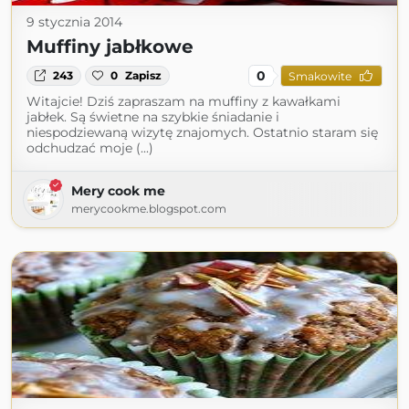
9 stycznia 2014
Muffiny jabłkowe
0
243
0
Zapisz
Smakowite
Witajcie! Dziś zapraszam na muffiny z kawałkami
jabłek. Są świetne na szybkie śniadanie i
niespodziewaną wizytę znajomych. Ostatnio staram się
odchudzać moje (...)
Mery cook me
merycookme.blogspot.com