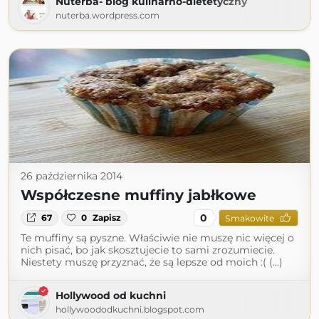
Nuterba- blog kulinarno-dietetyczny
nuterba.wordpress.com
26 października 2014
Współczesne muffiny jabłkowe
0
67
0
Zapisz
Smakowite
Te muffiny są pyszne. Właściwie nie muszę nic więcej o
nich pisać, bo jak skosztujecie to sami zrozumiecie.
Niestety muszę przyznać, że są lepsze od moich :( (...)
Hollywood od kuchni
hollywoododkuchni.blogspot.com