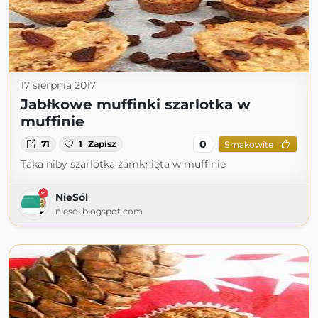
17 sierpnia 2017
Jabłkowe muffinki szarlotka w
muffinie
0
71
1
Zapisz
Smakowite
Taka niby szarlotka zamknięta w muffinie
NieSól
niesol.blogspot.com