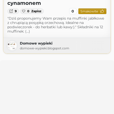
cynamonem
0
9
0
Zapisz
Smakowite
"Dziś proponujemy Wam przepis na muffinki jabłkowe
z chrupiącą posypką orzechową. Idealne na
podwieczorek - do herbatki lub kawy:)." Składniki na 12
muffinek: (...)
Domowe wypieki
domowe-wypieki.blogspot.com