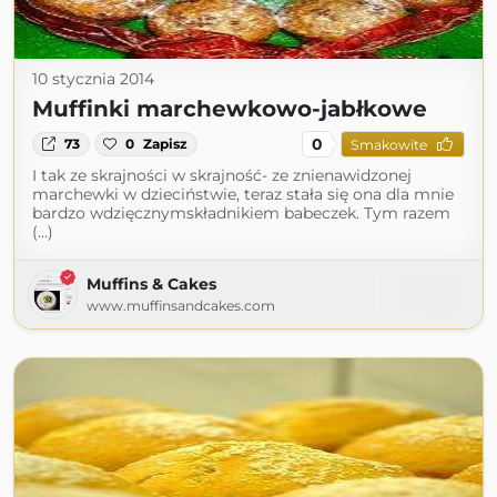
10 stycznia 2014
Muffinki marchewkowo-jabłkowe
0
73
0
Zapisz
Smakowite
I tak ze skrajności w skrajność- ze znienawidzonej
marchewki w dzieciństwie, teraz stała się ona dla mnie
bardzo wdzięcznymskładnikiem babeczek. Tym razem
(...)
Muffins & Cakes
www.muffinsandcakes.com