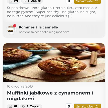
0
171
1
Zapisz
Smakowite
Superzdrowe - zero glutenu, zero cukru, zero masła. A
do tego pyszne ;)Super healthy - no gluten, no sugar,
no butter. And they're just delicious (...)
Pommes à la cannelle
pommesalacannelle.blogspot.com
10 grudnia 2013
Muffinki jabłkowe z cynamonem i
migdałami
0
61
1
Zapisz
Smakowite