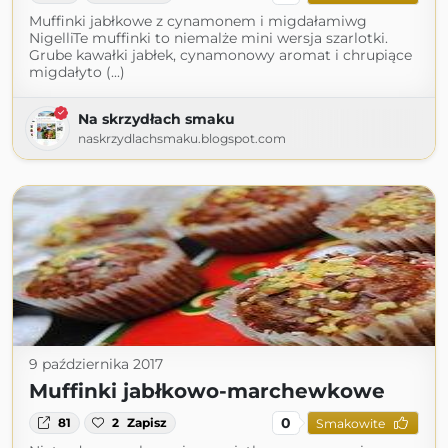
Muffinki jabłkowe z cynamonem i migdałamiwg
NigelliTe muffinki to niemalże mini wersja szarlotki.
Grube kawałki jabłek, cynamonowy aromat i chrupiące
migdałyto (...)
Na skrzydłach smaku
naskrzydlachsmaku.blogspot.com
9 października 2017
Muffinki jabłkowo-marchewkowe
0
81
2
Zapisz
Smakowite