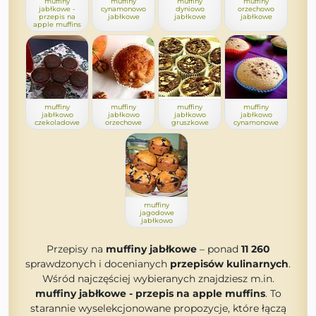
muffiny
muffiny
muffiny
muffiny
jabłkowe -
cynamonowo
dyniowo
orzechowo
przepis na
jabłkowe
jabłkowe
jabłkowe
apple muffins
muffiny
muffiny
muffiny
muffiny
jabłkowo
jabłkowo
jabłkowo
jabłkowo
czekoladowe
orzechowe
gruszkowe
cynamonowe
muffiny
jagodowe
jabłkowo
Przepisy na
muffiny jabłkowe
– ponad
11 260
sprawdzonych i docenianych
przepisów kulinarnych
.
Wśród najczęściej wybieranych znajdziesz m.in.
muffiny jabłkowe - przepis na apple muffins
. To
starannie wyselekcjonowane propozycje, które łączą