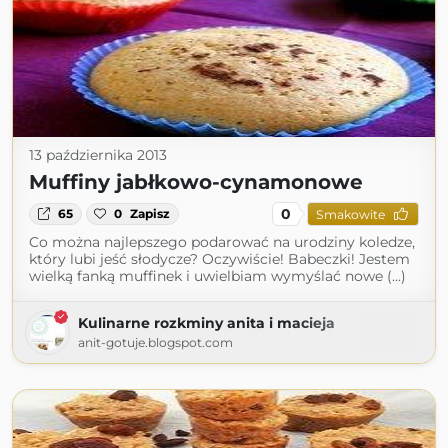
13 października 2013
Muffiny jabłkowo-cynamonowe
0
65
0
Zapisz
Smakowite
Co można najlepszego podarować na urodziny koledze,
który lubi jeść słodycze? Oczywiście! Babeczki! Jestem
wielką fanką muffinek i uwielbiam wymyślać nowe (...)
Kulinarne rozkminy anita i macieja
anit-gotuje.blogspot.com