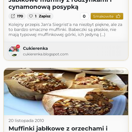
cynamonową posypką
0
170
1
Zapisz
Smakowite
Kolejny przepis Jan'a Siegrist'a na niezbyt piękne, ale za
to bardzo smaczne muffinki. Babeczki są płaskie, nie
mają typowej muffinkowej górki, ich jedyną (...)
Cukierenka
cukierenka.blogspot.com
20 listopada 2010
Muffinki jabłkowe z orzechami i