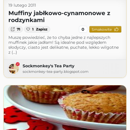
19 lutego 2011
Muffiny jabłkowo-cynamonowe z
rodzynkami
0
71
1
Zapisz
Smakowite
Muszę powiedzieć, że to chyba jedne z najlepszych
muffinek jakie jadłam! Są idealne pod względem
słodyczy, ciasto jest delikatne, puchate, lekko wilgotne
z (...)
Sockmonkey's Tea Party
sockmonkey-tea-party.blogspot.com