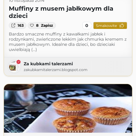
10 listopada 2014
Muffiny z musem jabłkowym dla
dzieci
0
163
8
Zapisz
Smakowite
Bardzo smaczne muffiny z kawałkami jabłek i
rodzynkami, zwieńczone lekkim jak chmurka kremem z
musem jabłkowym. Idealne dla dzieci, bo dzieciaki
uwielbiają (...)
Za kubkami talerzami
zakubkamitalerzami.blogspot.com