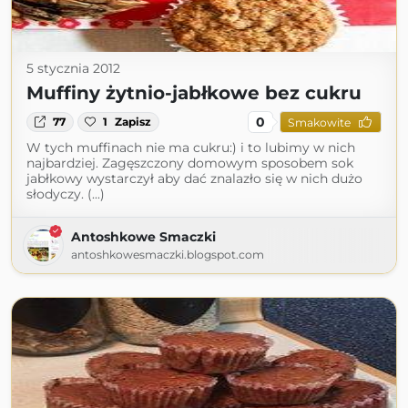
5 stycznia 2012
Muffiny żytnio-jabłkowe bez cukru
0
77
1
Zapisz
Smakowite
W tych muffinach nie ma cukru:) i to lubimy w nich
najbardziej. Zagęszczony domowym sposobem sok
jabłkowy wystarczył aby dać znalazło się w nich dużo
słodyczy. (...)
Antoshkowe Smaczki
antoshkowesmaczki.blogspot.com