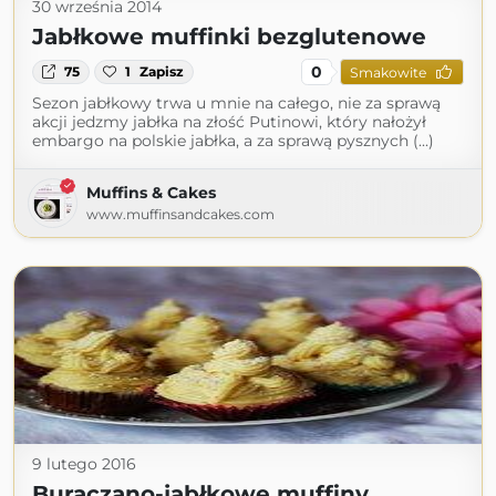
30 września 2014
Jabłkowe muffinki bezglutenowe
0
75
1
Zapisz
Smakowite
Sezon jabłkowy trwa u mnie na całego, nie za sprawą
akcji jedzmy jabłka na złość Putinowi, który nałożył
embargo na polskie jabłka, a za sprawą pysznych (...)
Muffins & Cakes
www.muffinsandcakes.com
9 lutego 2016
Buraczano-jabłkowe muffiny