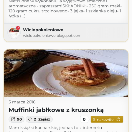
Nietrudne w wykonaniu, a wyjątkowo smaczne i
aromatyczne - zapraszam!SKŁADNIKI:- 250 gram mąki-
120 gram cukru trzcinowego- 3 jajka- 1 szklanka oleju- 1
łyżka (...)
Wielopokoleniowo
wielopokoleniowo.blogspot.com
5 marca 2016
Muffinki jabłkowe z kruszonką
0
90
2
Zapisz
Smakowite
Mam książki kucharskie, jednak to z internetu