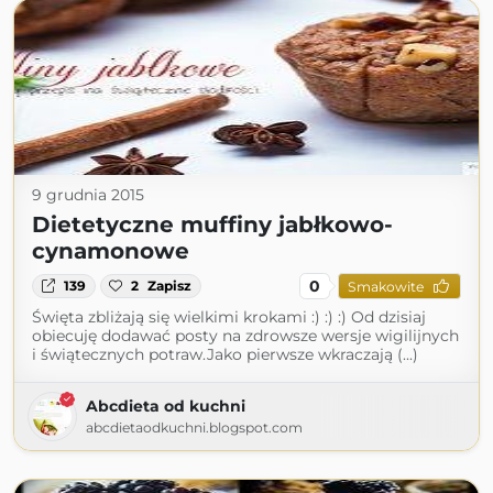
9 grudnia 2015
Dietetyczne muffiny jabłkowo-
cynamonowe
0
139
2
Zapisz
Smakowite
Święta zbliżają się wielkimi krokami :) :) :) Od dzisiaj
obiecuję dodawać posty na zdrowsze wersje wigilijnych
i świątecznych potraw.Jako pierwsze wkraczają (...)
Abcdieta od kuchni
abcdietaodkuchni.blogspot.com