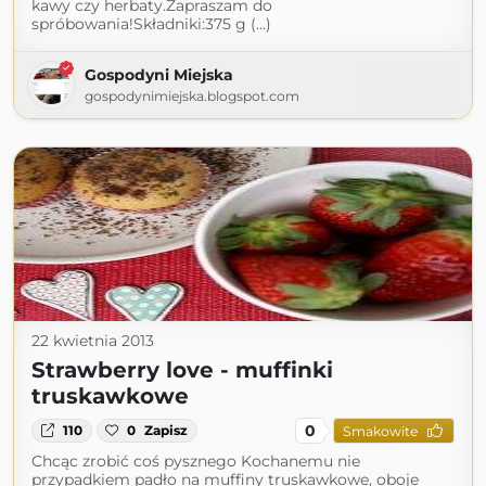
kawy czy herbaty.Zapraszam do
spróbowania!Składniki:375 g (...)
Gospodyni Miejska
gospodynimiejska.blogspot.com
22 kwietnia 2013
Strawberry love - muffinki
truskawkowe
0
110
0
Zapisz
Smakowite
Chcąc zrobić coś pysznego Kochanemu nie
przypadkiem padło na muffiny truskawkowe, oboje