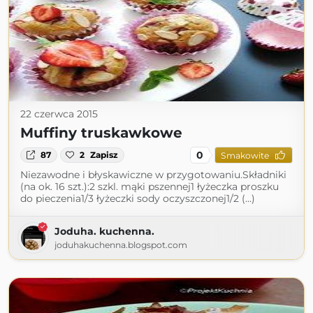
22 czerwca 2015
Muffiny truskawkowe
0
87
2
Zapisz
Smakowite
Niezawodne i błyskawiczne w przygotowaniu.Składniki
(na ok. 16 szt.):2 szkl. mąki pszennej1 łyżeczka proszku
do pieczenia1/3 łyżeczki sody oczyszczonej1/2 (...)
Joduha. kuchenna.
joduhakuchenna.blogspot.com