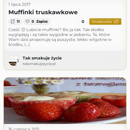
1 lipca 2017
Muffinki truskawkowe
0
11
0
Zapisz
Smakowite
Cześć 🙂 Lubicie muffinki? Bo ja tak. Tak słodko
wyglądają i są takie wygodne w jedzeniu. Te, które
Wam dziś proponuję są puszyste, lekko wilgotne w
środku, (...)
Tak smakuje życie
taksmakujezycie.pl
16 czerwca 2011