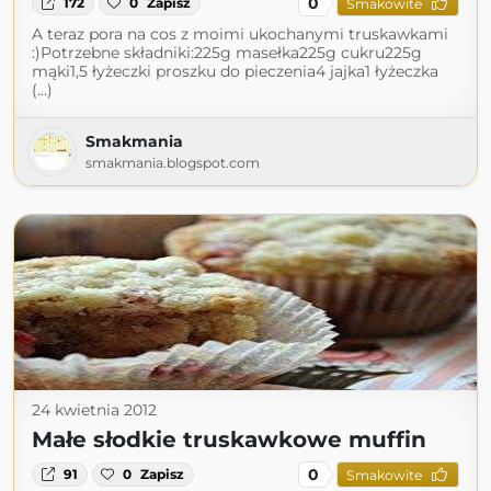
0
172
0
Zapisz
Smakowite
A teraz pora na cos z moimi ukochanymi truskawkami
:)Potrzebne składniki:225g masełka225g cukru225g
mąki1,5 łyżeczki proszku do pieczenia4 jajka1 łyżeczka
(...)
Smakmania
smakmania.blogspot.com
24 kwietnia 2012
Małe słodkie truskawkowe muffin
0
91
0
Zapisz
Smakowite