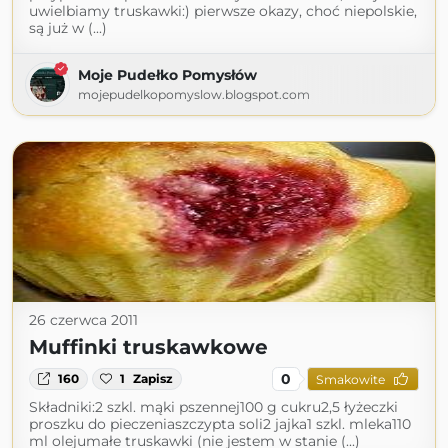
uwielbiamy truskawki:) pierwsze okazy, choć niepolskie,
są już w (...)
Moje Pudełko Pomysłów
mojepudelkopomyslow.blogspot.com
26 czerwca 2011
Muffinki truskawkowe
0
160
1
Zapisz
Smakowite
Składniki:2 szkl. mąki pszennej100 g cukru2,5 łyżeczki
proszku do pieczeniaszczypta soli2 jajka1 szkl. mleka110
ml olejumałe truskawki (nie jestem w stanie (...)