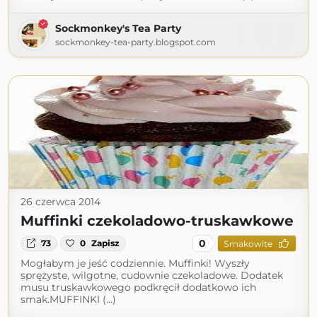
Sockmonkey's Tea Party
sockmonkey-tea-party.blogspot.com
26 czerwca 2014
Muffinki czekoladowo-truskawkowe
0
73
0
Zapisz
Smakowite
Mogłabym je jeść codziennie. Muffinki! Wyszły
sprężyste, wilgotne, cudownie czekoladowe. Dodatek
musu truskawkowego podkręcił dodatkowo ich
smak.MUFFINKI (...)