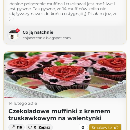
Idealne połączenie muffina i truskawki jest możliwe i
jest pyszne. Tak pyszne, że 14 muffinów znika nie
zdążywszy nawet do końca ostygnąć ;) Pisałam już, że
(...)
Co ją natchnie
cojanatchnie.blogspot.com
14 lutego 2016
Czekoladowe muffinki z kremem
truskawkowym na walentynki
0
116
0
Zapisz
Smakowite