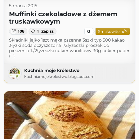
5 marca 2015
Muffinki czekoladowe z dżemem
truskawkowym
0
108
1
Zapisz
Smakowite
Składniki jajko 1szt mąka pszenna 3szkl typ 500 kakao
3łyżki soda oczyszczona 1/2łyzeczki proszek do
pieczenia 1./2łyżeczki cukier waniliowy 30g cukier puder
(...)
Kuchnia moje królestwo
kuchniamojekrolestwo.blogspot.com