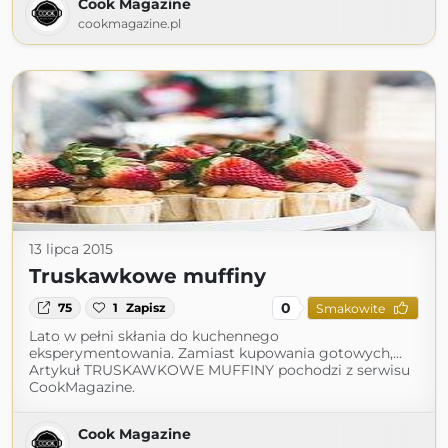
Cook Magazine
cookmagazine.pl
13 lipca 2015
Truskawkowe muffiny
0
75
1
Zapisz
Smakowite
Lato w pełni skłania do kuchennego
eksperymentowania. Zamiast kupowania gotowych,...
Artykuł TRUSKAWKOWE MUFFINY pochodzi z serwisu
CookMagazine.
Cook Magazine