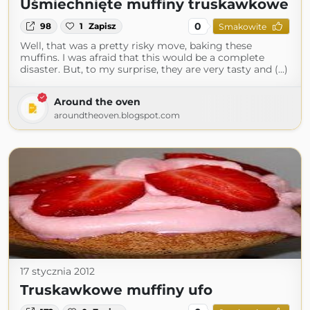
Uśmiechnięte muffiny truskawkowe
0
98
1
Zapisz
Smakowite
Well, that was a pretty risky move, baking these
muffins. I was afraid that this would be a complete
disaster. But, to my surprise, they are very tasty and (...)
Around the oven
aroundtheoven.blogspot.com
17 stycznia 2012
Truskawkowe muffiny ufo