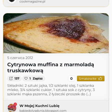
cookmagazine.pl
5 czerwca 2012
Cytrynowa muffina z marmoladą
truskawkową
0
137
1
Zapisz
Smakowite
Składniki: 2 sztuki jajka, 1/2 szklanki olej, 1 szklanka
mleko, 3/4 szklanki cukier, 1 sztuka sok z cytryny, 3
szklanki mąka pszenna, 2 łyżeczki proszek do (...)
W Mojej Kuchni Lubię
babiedolygdynia.blogspot.com