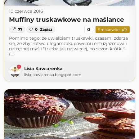
10 czerwca 2016
Muffiny truskawkowe na maślance
0
77
0
Zapisz
Smakowite
Pomimo tego, że uwielbiam truskawki, czasami zdarza
się, że zbyt łatwo ulegamzakupowemu entuzjazmowi i
natrętnej myśli "trzeba jak najwięcej, bo sezon krótki!"
(...)
Lisia Kawiarenka
lisia-kawiarenka.blogspot.com