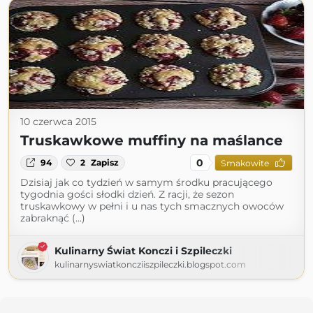
10 czerwca 2015
Truskawkowe muffiny na maślance
0
94
2
Zapisz
Smakowite
Dzisiaj jak co tydzień w samym środku pracującego
tygodnia gości słodki dzień. Z racji, że sezon
truskawkowy w pełni i u nas tych smacznych owoców
zabraknąć (...)
Kulinarny Świat Konczi i Szpileczki
kulinarnyswiatkoncziiszpileczki.blogspot.com