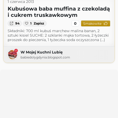
1 czerwca 2013
Kubuśowa baba muffina z czekoladą
i cukrem truskawkowym
0
94
1
Zapisz
Smakowite
Składniki: 700 ml kubuś marchew malina banan, 2
sztuki kisiel SUCHE: 2 szklanki mąka tortowa, 2 łyżeczki
proszek do pieczenia, 1 łyżeczka soda oczyszczona (...)
W Mojej Kuchni Lubię
babiedolygdynia.blogspot.com