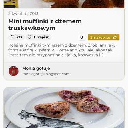
3 kwietnia 2013
Mini muffinki z dżemem
truskawkowym
0
213
1
Zapisz
Smakowite
Kolejne muffinki tym razem z dżemem. Zrobiłam je w
formie którą kupiłam w Home and You, ale jakoś tak
kształtem nie przypominają : jajka, koszyczka i (...)
Monia gotuje
moniagotuje.blogspot.com