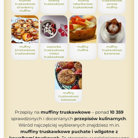
muffinki
muffiny
muffiny
truskawkowe
truskawkowe
truskawkowo
rabarbarowo
serowe
strawberry
truskawkowe
muffiny
muffins
muffiny
owsianka
muffiny
muffiny
śmietankowo
truskawkowa
muffins
truskawkowo
truskawkowe
mleko
bananowe
truskawkowe
muffiny
truskawkowo
kokosowe
Przepisy na
muffiny truskawkowe
– ponad
10 359
sprawdzonych i docenianych
przepisów kulinarnych
.
Wśród najczęściej wybieranych znajdziesz m.in.
muffiny truskawkowe puchate i wilgotne z