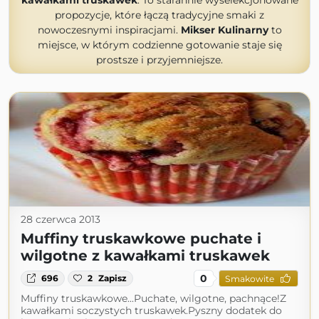
kawałkami truskawek
. To starannie wyselekcjonowane
propozycje, które łączą tradycyjne smaki z
nowoczesnymi inspiracjami.
Mikser Kulinarny
to
miejsce, w którym codzienne gotowanie staje się
prostsze i przyjemniejsze.
28 czerwca 2013
Muffiny truskawkowe puchate i
wilgotne z kawałkami truskawek
0
696
2
Zapisz
Smakowite
Muffiny truskawkowe...Puchate, wilgotne, pachnące!Z
kawałkami soczystych truskawek.Pyszny dodatek do