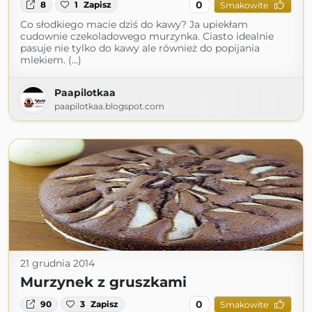
0
8
1
Zapisz
Smakowite
Co słodkiego macie dziś do kawy? Ja upiekłam
cudownie czekoladowego murzynka. Ciasto idealnie
pasuje nie tylko do kawy ale również do popijania
mlekiem. (...)
Paapilotkaa
paapilotkaa.blogspot.com
21 grudnia 2014
Murzynek z gruszkami
0
90
3
Zapisz
Smakowite