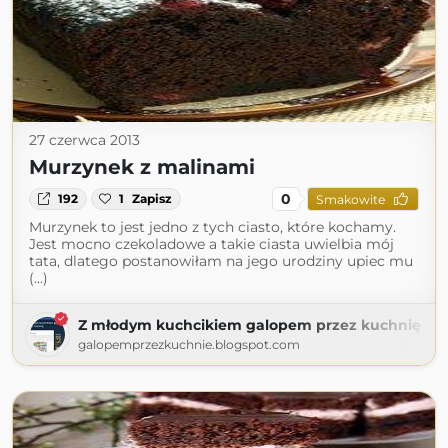
27 czerwca 2013
Murzynek z malinami
0
192
1
Zapisz
Smakowite
Murzynek to jest jedno z tych ciasto, które kochamy.
Jest mocno czekoladowe a takie ciasta uwielbia mój
tata, dlatego postanowiłam na jego urodziny upiec mu
(...)
Z młodym kuchcikiem galopem przez kuchnię
galopemprzezkuchnie.blogspot.com