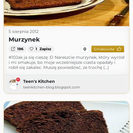
5 sierpnia 2012
Murzynek
0
196
1
Zapisz
Smakowite
#10Jak ja się cieszę :D Nareszcie murzynek, który wyrósł
i mi smakuje, bo moje wcześniejsze ciasta opadały i
robił się zakalec. Muszę powiedzieć, ze trochę (...)
Teen's Kitchen
teenkitchen-blog.blogspot.com