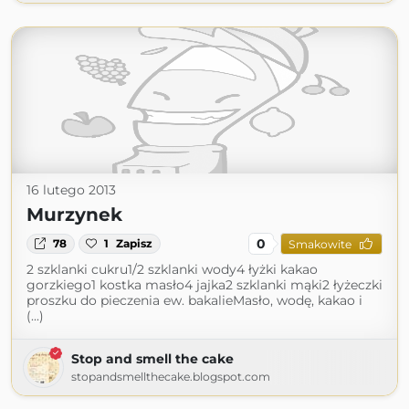
16 lutego 2013
Murzynek
0
78
1
Zapisz
Smakowite
2 szklanki cukru1/2 szklanki wody4 łyżki kakao
gorzkiego1 kostka masło4 jajka2 szklanki mąki2 łyżeczki
proszku do pieczenia ew. bakalieMasło, wodę, kakao i
(...)
Stop and smell the cake
stopandsmellthecake.blogspot.com