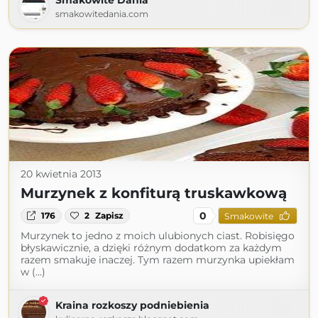
Smakowite Dania
smakowitedania.com
20 kwietnia 2013
Murzynek z konfiturą truskawkową
0
176
2
Zapisz
Smakowite
Murzynek to jedno z moich ulubionych ciast. Robisięgo
błyskawicznie, a dzięki różnym dodatkom za każdym
razem smakuje inaczej. Tym razem murzynka upiekłam
w (...)
Kraina rozkoszy podniebienia