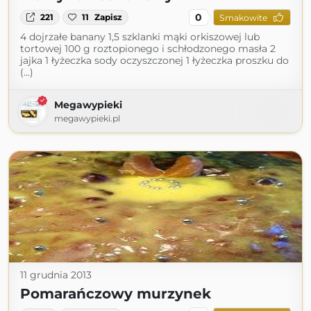
0
221
11
Zapisz
Smakowite
4 dojrzałe banany 1,5 szklanki mąki orkiszowej lub
tortowej 100 g roztopionego i schłodzonego masła 2
jajka 1 łyżeczka sody oczyszczonej 1 łyżeczka proszku do
(...)
Megawypieki
megawypieki.pl
11 grudnia 2013
Pomarańczowy murzynek