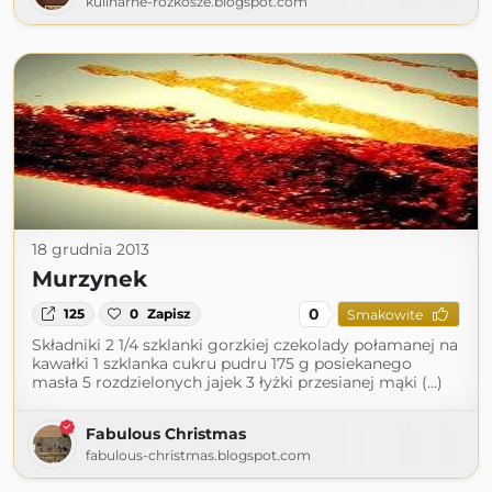
kulinarne-rozkosze.blogspot.com
18 grudnia 2013
Murzynek
0
125
0
Zapisz
Smakowite
Składniki 2 1/4 szklanki gorzkiej czekolady połamanej na
kawałki 1 szklanka cukru pudru 175 g posiekanego
masła 5 rozdzielonych jajek 3 łyżki przesianej mąki (...)
Fabulous Christmas
fabulous-christmas.blogspot.com