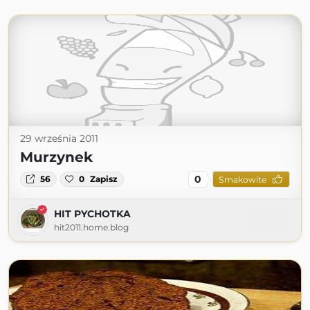
29 września 2011
Murzynek
0
56
0
Zapisz
Smakowite
HIT PYCHOTKA
hit2011.home.blog