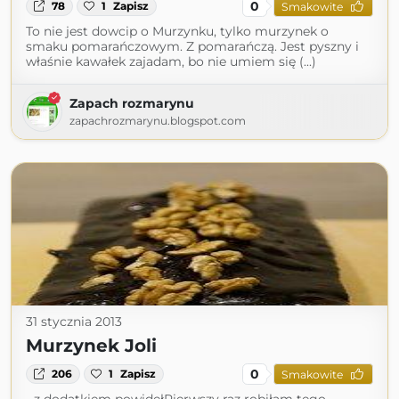
0
78
1
Zapisz
Smakowite
To nie jest dowcip o Murzynku, tylko murzynek o
smaku pomarańczowym. Z pomarańczą. Jest pyszny i
właśnie kawałek zajadam, bo nie umiem się (...)
Zapach rozmarynu
zapachrozmarynu.blogspot.com
31 stycznia 2013
Murzynek Joli
0
206
1
Zapisz
Smakowite