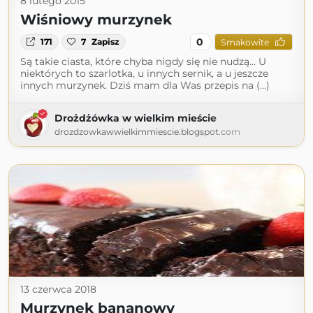
8 lutego 2015
Wiśniowy murzynek
0
171
7
Zapisz
Smakowite
Są takie ciasta, które chyba nigdy się nie nudzą... U
niektórych to szarlotka, u innych sernik, a u jeszcze
innych murzynek. Dziś mam dla Was przepis na (...)
Drożdżówka w wielkim mieście
drozdzowkawwielkimmiescie.blogspot.com
13 czerwca 2018
Murzynek bananowy