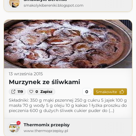
smakolykibereniki.blogspot.com
13 września 2015
Murzynek ze śliwkami
0
119
0
Zapisz
Smakowite
Składniki: 350 g mąki pszennej 250 g cukru 5 jajek 100 g
masła 70 g wody 5 g oleju 10 g kakao 1 łyżka proszku do
pieczenia 600 g dużych śliwek cukier puder do (...)
Thermomix przepisy
www.thermoprzepisy.pl