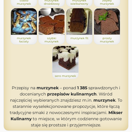
ciasto
murzynek
murzynek
zwykły
murzynek
drożdżowy
wielkanocny
murzynek
murzynek
szybki
murzynek fit
prosty
łaciaty
murzynek
murzynek
sero murzynek
Przepisy na
murzynek
– ponad
1 385
sprawdzonych i
docenianych
przepisów kulinarnych
. Wśród
najczęściej wybieranych znajdziesz m.in.
murzynek
. To
starannie wyselekcjonowane propozycje, które łączą
tradycyjne smaki z nowoczesnymi inspiracjami.
Mikser
Kulinarny
to miejsce, w którym codzienne gotowanie
staje się prostsze i przyjemniejsze.