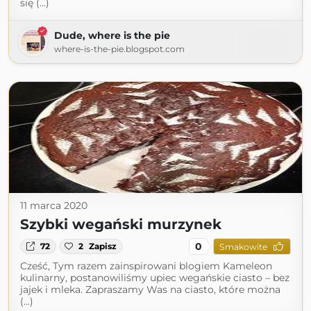
się (...)
Dude, where is the pie
where-is-the-pie.blogspot.com
11 marca 2020
Szybki wegański murzynek
0
72
2
Zapisz
Smakowite
Cześć, Tym razem zainspirowani blogiem Kameleon
kulinarny, postanowiliśmy upiec wegańskie ciasto – bez
jajek i mleka. Zapraszamy Was na ciasto, które można
(...)