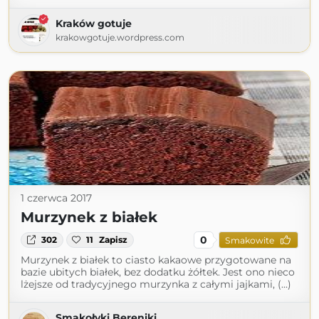
Kraków gotuje
krakowgotuje.wordpress.com
1 czerwca 2017
Murzynek z białek
0
302
11
Zapisz
Smakowite
Murzynek z białek to ciasto kakaowe przygotowane na
bazie ubitych białek, bez dodatku żółtek. Jest ono nieco
lżejsze od tradycyjnego murzynka z całymi jajkami, (...)
Smakołyki Bereniki