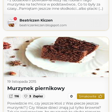
- z dodatkiem powidełPierwszy raz robiłam tego
murzynka na technice w podstawówce.. Co to były za
czasy...Pamiętam jeszcze inne słodkości...albo placki (...)
Beatriczen Kiczen
beatriczenkiczen.blogspot.com
19 listopada 2015
Murzynek piernikowy
0
116
3
Zapisz
Smakowite
Powiedzcie mi, czy jeszcze ktoś z Was piecze jeszcze
murzynki?:) Czy Wasze dzieci znają już tylko brownie?
Tak się zastanawiam, bo murzynek to chyba pierwsze