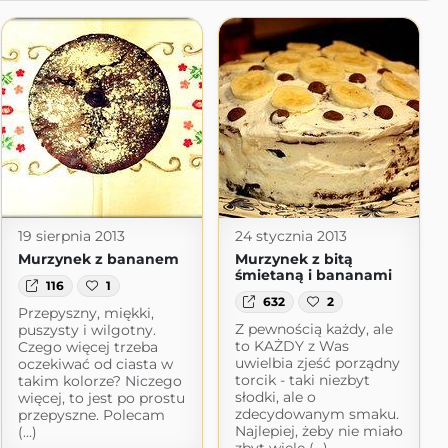
19 sierpnia 2013
24 stycznia 2013
Murzynek z bananem
Murzynek z bitą
śmietaną i bananami
116
1
632
2
Przepyszny, miękki,
Z pewnością każdy, ale
puszysty i wilgotny.
to KAŻDY z Was
Czego więcej trzeba
dyty
uwielbia zjeść porządny
oczekiwać od ciasta w
torcik - taki niezbyt
logspot.com
takim kolorze? Niczego
słodki, ale o
więcej, to jest po prostu
zdecydowanym smaku.
przepyszne. Polecam
Najlepiej, żeby nie miało
(...)