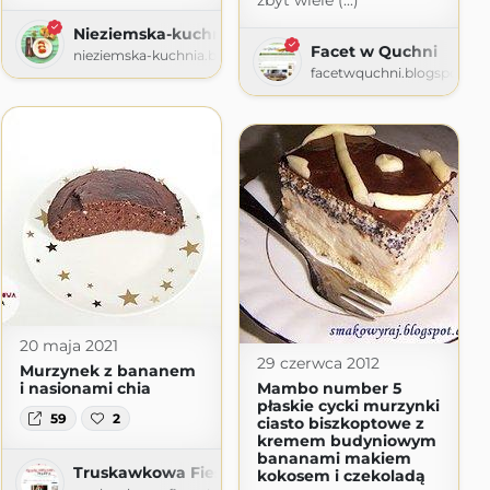
zbyt wiele (...)
Nieziemska-kuchnia-toskaniau
Facet w Quchni
nieziemska-kuchnia.blogspot.com
facetwquchni.blogspot.co
20 maja 2021
29 czerwca 2012
Murzynek z bananem
i nasionami chia
Mambo number 5
płaskie cycki murzynki
59
2
ciasto biszkoptowe z
kremem budyniowym
bananami makiem
Truskawkowa Fiesta
kokosem i czekoladą