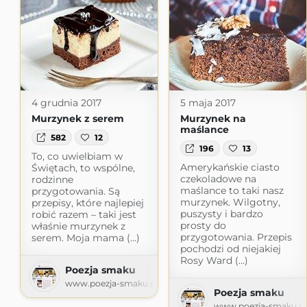
4 grudnia 2017
5 maja 2017
Murzynek z serem
Murzynek na
maślance
582
12
196
13
To, co uwielbiam w
Amerykańskie ciasto
Świętach, to wspólne,
czekoladowe na
rodzinne
maślance to taki nasz
przygotowania. Są
murzynek. Wilgotny,
przepisy, które najlepiej
puszysty i bardzo
robić razem – taki jest
prosty do
właśnie murzynek z
przygotowania. Przepis
serem. Moja mama (...)
pochodzi od niejakiej
Rosy Ward (...)
Poezja smaku
www.poezja-smaku.pl
Poezja smaku
www.poezja-smaku.pl