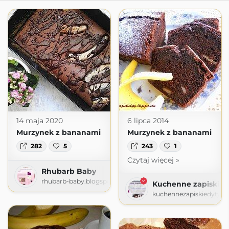
14 maja 2020
6 lipca 2014
Murzynek z bananami
Murzynek z bananami
282
5
243
1
Czytaj więcej »
Rhubarb Baby
rhubarb-baby.blogspot.com
Kuchenne zapiski E
kuchennezapiskiedyty.b