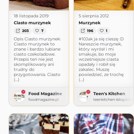
18 listopada 2019
5 sierpnia 2012
Ciasto murzynek
Murzynek
203
7
196
1
Opis Ciasto murzynek:
#10Jak ja się cieszę :D
Ciasto murzynek to
Nareszcie murzynek,
znane i bardzo lubiane
który wyrósł i mi
ciasto czekoladowe.
smakuje, bo moje
Przepis ten nie jest
wcześniejsze ciasta
skomplikowany ani
opadały i robił się
trudny do
zakalec. Muszę
przygotowania. Ciasto
powiedzieć, ze trochę
(...)
(...)
Food Magazine
Teen's Kitchen
foodmagazine.pl
teenkitchen-blog.blo