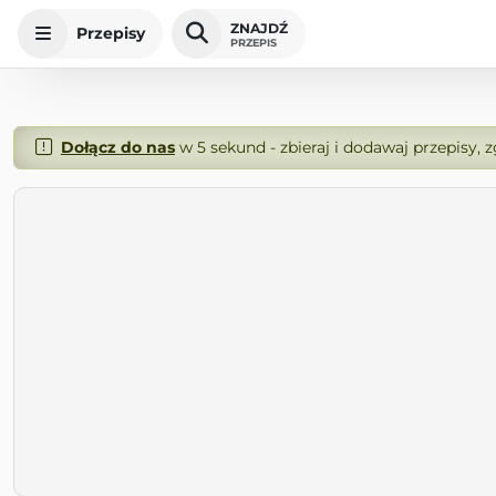
ZNAJDŹ
Przepisy
PRZEPIS
Dołącz do nas
w 5 sekund - zbieraj i dodawaj przepisy, 