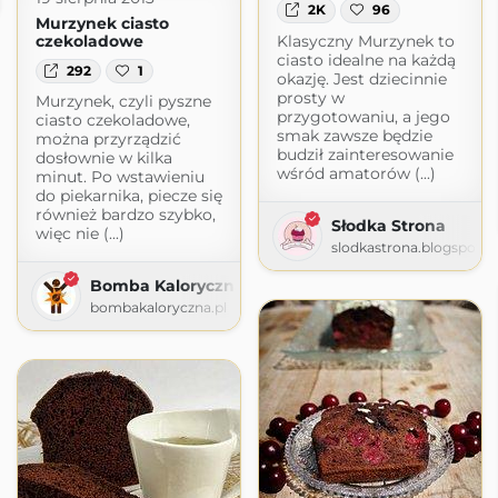
2K
96
Murzynek ciasto
Klasyczny Murzynek to
czekoladowe
ciasto idealne na każdą
292
1
okazję. Jest dziecinnie
prosty w
Murzynek, czyli pyszne
przygotowaniu, a jego
ciasto czekoladowe,
smak zawsze będzie
można przyrządzić
budził zainteresowanie
dosłownie w kilka
wśród amatorów (...)
minut. Po wstawieniu
do piekarnika, piecze się
również bardzo szybko,
Słodka Strona
więc nie (...)
slodkastrona.blogspot.
Bomba Kaloryczna
bombakaloryczna.pl