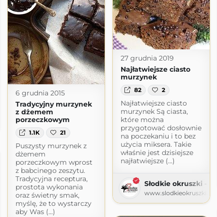
27 grudnia 2019
Najłatwiejsze ciasto
murzynek
82
2
6 grudnia 2015
Najłatwiejsze ciasto
Tradycyjny murzynek
murzynek Są ciasta,
z dżemem
porzeczkowym
które można
gspot.com
przygotować dosłownie
1.1K
21
na poczekaniu i to bez
użycia miksera. Takie
Puszysty murzynek z
właśnie jest dzisiejsze
dżemem
najłatwiejsze (...)
porzeczkowym wprost
z babcinego zeszytu.
Tradycyjna receptura,
Słodkie okruszki - pi
prostota wykonania
www.slodkieokruszki.pl
oraz świetny smak,
myślę, że to wystarczy
aby Was (...)