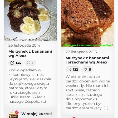
26 listopada 2014
Murzynek z bananami
27 listopada 2016
wg Aleex
Murzynek z bananami
i orzechami wg Aleex
134
1
122
5
Znów wpadłam w
kilkudniowy zamęt.
W ostatnim czasie
Szykujemy się w szkole
bardzo doceniam wolne
do piątkowego święta
weekendy. Nie mam ich
patrona, które w tym
zbyt wiele, dlatego
roku zbiegło się z
cieszę się z każdego
jubileuszem 55-lecia
dnia odpoczynku.
naszego Zespołu. (...)
Miniony tydzień był
bardzo absorbujący. (...)
W mojej kuchni