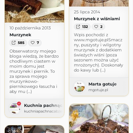
25 lipca 2014
Murzynek z wiśniami
132
2
10 października 2013
Wpis pochodzi z
Murzynek
www.mgotuje.plSmacz
585
7
ny, puszysty i wilgotny
murzynek z dodatkiem
Obserwatorzy mojego
świeżych wiśni (poza
bloga wiedzą, że bardzo
sezonem można użyć
chodliwym ciastem w
mrożonych). Doskonały
moim domu jest
do kawy lub (...)
murzynek i piernik. To
za sprawa mojego
murzynkowo-
Marta gotuje
piernikowego łasucha i
mgotuje.pl
aby mu (...)
Kuchnia pachnąca bzem
kuchniapachnacabzem.blogspot.com