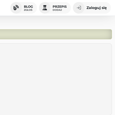
BLOG
PRZEPIS
Zaloguj się
ZGŁOŚ
DODAJ