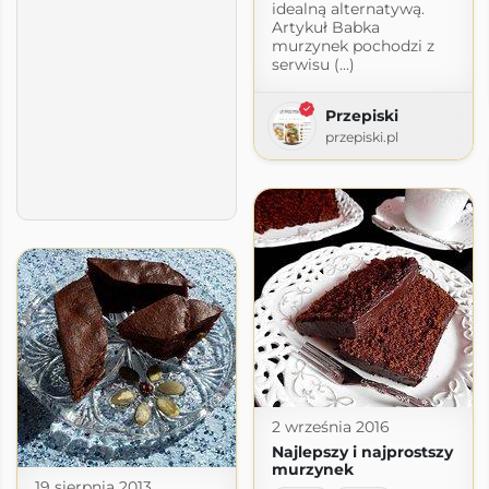
idealną alternatywą.
Artykuł Babka
murzynek pochodzi z
serwisu (...)
Przepiski
przepiski.pl
2 września 2016
Najlepszy i najprostszy
murzynek
19 sierpnia 2013