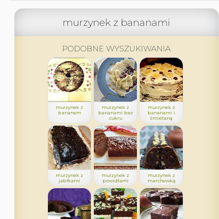
murzynek z bananami
PODOBNE WYSZUKIWANIA
murzynek z
murzynek z
murzynek z
bananem
bananami bez
bananami i
cukru
śmietaną
murzynek z
murzynek z
murzynek z
jabłkami
powidłami
marchewką