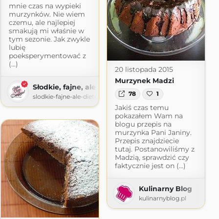
mnie czas na wypieki
murzynków. Nie wiem
czemu, ale najlepiej
smakują mi właśnie w
tym sezonie. Jak zwykle
lubię
poeksperymentować z
(...)
20 listopada 2015
Murzynek Madzi
Słodkie, fajne, ale dietetyczne!
78
1
slodkie-fajne-ale-dietetyczne.pl
Jakiś czas temu
com
pokazałem Wam na
blogu przepis na
murzynka Pani Janiny.
Przepis znajdziecie
tutaj. Postanowiliśmy z
Madzią, sprawdzić czy
faktycznie jest on (...)
Kulinarny Blog
kulinarnyblog.pl