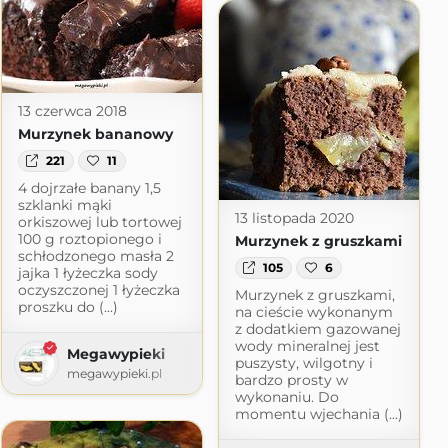
13 czerwca 2018
Murzynek bananowy
221
11
4 dojrzałe banany 1,5
szklanki mąki
13 listopada 2020
orkiszowej lub tortowej
100 g roztopionego i
Murzynek z gruszkami
schłodzonego masła 2
105
6
jajka 1 łyżeczka sody
oczyszczonej 1 łyżeczka
Murzynek z gruszkami,
proszku do (...)
na cieście wykonanym
z dodatkiem gazowanej
wody mineralnej jest
Megawypieki
puszysty, wilgotny i
megawypieki.pl
ecz i gotuj z sercem
bardzo prosty w
wykonaniu. Do
momentu wjechania (...)