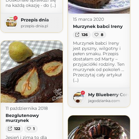
Doskonale sprawdzi się
na każdą okazję - do (...)
15 marca 2020
Przepis dnia
Murzynek babci Ireny
przepis-dnia.pl
126
8
Murzynek babci Ireny
jest pyszny, wilgotny i
pełen smaku. Przepis
dostałam od Marty –
przyjaciółki rodziny. Ten
murzynek od pokoleń …
Przeczytaj cały artykuł
(...)
My Blueberry Corner
jagodzianka.com
11 października 2018
Bezglutenowy
murzynek
122
1
Jesień i zima to dla