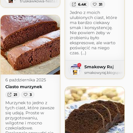
truskawkowa-fiesta.blogspot.com
6.4K
31
com
Jedno z moich
ulubionych ciast, które
ma bardzo ciekawy
smak i konsystencję.
Nie powiem żeby w
zrobieniu było
ekspresowe, ale warto
poświęcić na niego
czas. (...)
Smakowy Raj
smakowyraj.blogspot.com
6 października 2025
Ciasto murzynek
21
3
Murzynek to jedno z
tych ciast, które zawsze
się udają. Proste w
przygotowaniu,
wilgotne i mocno
czekoladowe.