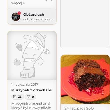
więcej »
Obżarciuch
oobzarciuch.blogspot.com
14 stycznia 2017
Murzynek z orzechami
33
0
Murzynek z orzechami
kiedyś był niewątpliwie
24 listopada 2013