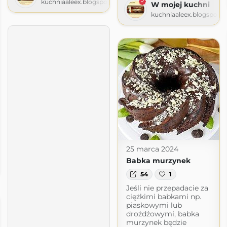
kuchniaaleex.blogspot.com
W mojej kuchni
kuchniaaleex.blogspot.
25 marca 2024
Babka murzynek
gspot.com
54
1
Jeśli nie przepadacie za
ciężkimi babkami np.
piaskowymi lub
drożdżowymi, babka
murzynek będzie