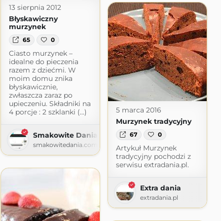
13 sierpnia 2012
Błyskawiczny
murzynek
65
0
Ciasto murzynek –
idealne do pieczenia
razem z dziećmi. W
moim domu znika
błyskawicznie,
zwłaszcza zaraz po
upieczeniu. Składniki na
5 marca 2016
4 porcje : 2 szklanki (...)
Murzynek tradycyjny
67
0
Smakowite Dania
smakowitedania.com
Artykuł Murzynek
tradycyjny pochodzi z
serwisu extradania.pl.
Extra dania
extradania.pl