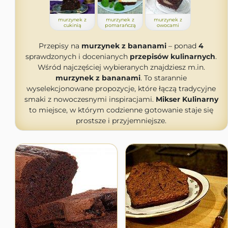
murzynek z
murzynek z
murzynek z
cukinią
pomarańczą
owocami
Przepisy na
murzynek z bananami
– ponad
4
sprawdzonych i docenianych
przepisów kulinarnych
.
Wśród najczęściej wybieranych znajdziesz m.in.
murzynek z bananami
. To starannie
wyselekcjonowane propozycje, które łączą tradycyjne
smaki z nowoczesnymi inspiracjami.
Mikser Kulinarny
to miejsce, w którym codzienne gotowanie staje się
prostsze i przyjemniejsze.