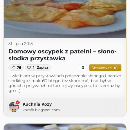
31 lipca 2013
Domowy oscypek z patelni – słono-
słodka przystawka
0
76
1
Zapisz
Smakowite
Uwielbiam w przystawkach połączenie słonego i bardzo
słodkiego smaku!Dlatego też skoro mój brat był w
górach i przywiózł mi tamtejszy oscypek, to czemuż by
go (...)
Kuchnia Kozy
kozafit.blogspot.com