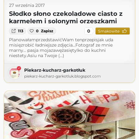
27 września 2017
Słodko słono czekoladowe ciasto z
karmelem i solonymi orzeszkami
0
113
0
Zapisz
Smakowite
PlanowałamprzedstawićWam tenprzepisjak uda
misięzrobić ładniejsze zdjęcia...Fotograf ze mnie
marny... pasja mojazawężasiętylko do kuchni
niestety.Asiu na Twoje (...)
Piekarz-kucharz-garkotłuk
piekarz-kucharz-garkotluk.blogspot.com