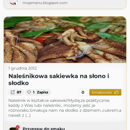
mojemenu.blogspot.com
1 grudnia 2012
Naleśnikowa sakiewka na słono i
słodko
0
87
1
Zapisz
Smakowite
Naleśnik w kształcie sakiewki!Myślę,że praktycznie
każdy z Was lubi naleśniki.. możemy jeść je
różnorako.Smakuja nam na słodko z dżemem..cukrem,a
nawet z (...)
Przypraw do smaku