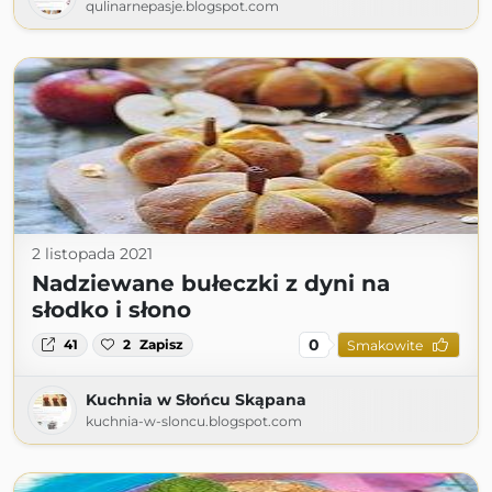
qulinarnepasje.blogspot.com
2 listopada 2021
Nadziewane bułeczki z dyni na
słodko i słono
0
41
2
Zapisz
Smakowite
Kuchnia w Słońcu Skąpana
kuchnia-w-sloncu.blogspot.com