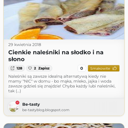
29 kwietnia 2018
Cienkie naleśniki na słodko i na
słono
0
128
2
Zapisz
Smakowite
Naleśniki są zawsze idealną alternatywą kiedy nie
mamy "NIC" w domu - bo mąka, mleko, jajka i woda
zawsze gdzieś się znajdzie! Chyba każdy lubi naleśniki,
tak (...)
Be-tasty
be-tastyblog.blogspot.com