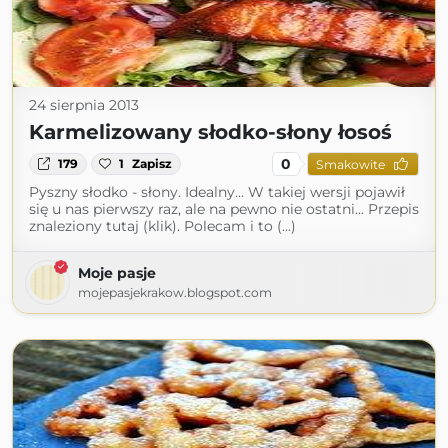
24 sierpnia 2013
Karmelizowany słodko-słony łosoś
0
179
1
Zapisz
Smakowite
Pyszny słodko - słony. Idealny... W takiej wersji pojawił
się u nas pierwszy raz, ale na pewno nie ostatni... Przepis
znaleziony tutaj (klik). Polecam i to (...)
Moje pasje
mojepasjekrakow.blogspot.com