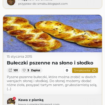
przypraw-do-smaku.blogspot.com
15 stycznia 2015
Bułeczki pszenne na słono i słodko
0
101
3
Zapisz
Smakowite
Pyszne pszenne bułeczki, które można zrobić w dwóch
wersjach: słonej i słodkiej. Do słonej możemy dodać
różne zioła, posypać tartym serem, gruboziarnistą solą,
(...)
Kawa z pianką
kawa-z-pianka.blogspot.com