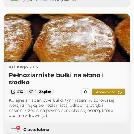
18 lutego 2013
Pełnoziarniste bułki na słono i
słodko
0
513
1
Zapisz
Smakowite
Kolejne śniadaniowe bułki, tym razem w zdrowszej
wersji z mąką pełnoziarnistą, odrobiną otrąb i
nasion.Przepis na pewno spodoba się osobą, które
dbają o zdrowe (...)
Ciastolubna