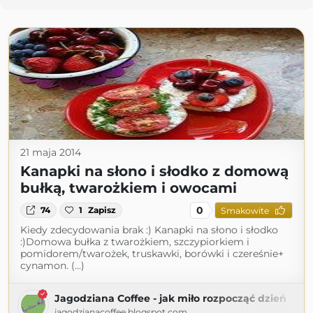
21 maja 2014
Kanapki na słono i słodko z domową
bułką, twarożkiem i owocami
0
74
1
Zapisz
Smakowite
Kiedy zdecydowania brak :) Kanapki na słono i słodko
:)Domowa bułka z twarożkiem, szczypiorkiem i
pomidorem/twarożek, truskawki, borówki i czereśnie+
cynamon. (...)
Jagodziana Coffee - jak miło rozpocząć dzień
jagodzianacoffee.blogspot.com