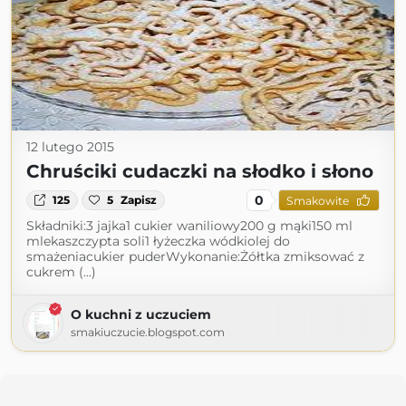
12 lutego 2015
Chruściki cudaczki na słodko i słono
0
125
5
Zapisz
Smakowite
Składniki:3 jajka1 cukier waniliowy200 g mąki150 ml
mlekaszczypta soli1 łyżeczka wódkiolej do
smażeniacukier puderWykonanie:Żółtka zmiksować z
cukrem (...)
O kuchni z uczuciem
smakiuczucie.blogspot.com