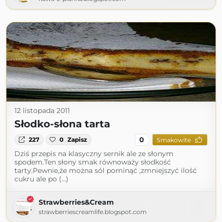
12 listopada 2011
Słodko-słona tarta
0
227
0
Zapisz
Smakowite
Dziś przepis na klasyczny sernik ale ze słonym
spodem.Ten słony smak równoważy słodkość
tarty.Pewnie,że można sól pominąć ,zmniejszyć ilość
cukru ale po (...)
Strawberries&Cream
strawberriescreamlife.blogspot.com