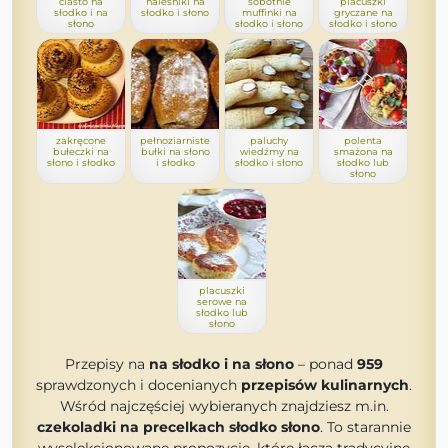
ciasto na
naleśniki na
sobotnie
placuszki
słodko i na
słodko i słono
muffinki na
gryczane na
słono
słodko i słono
słodko i słono
zakręcone
pełnoziarniste
paluchy
polenta
bułeczki na
bułki na słono
wiedźmy na
smażona na
słono i słodko
i słodko
słodko i słono
słodko lub
słono
placuszki
serowe na
słodko lub
słono
Przepisy na
na słodko i na słono
– ponad
959
sprawdzonych i docenianych
przepisów kulinarnych
.
Wśród najczęściej wybieranych znajdziesz m.in.
czekoladki na precelkach słodko słono
. To starannie