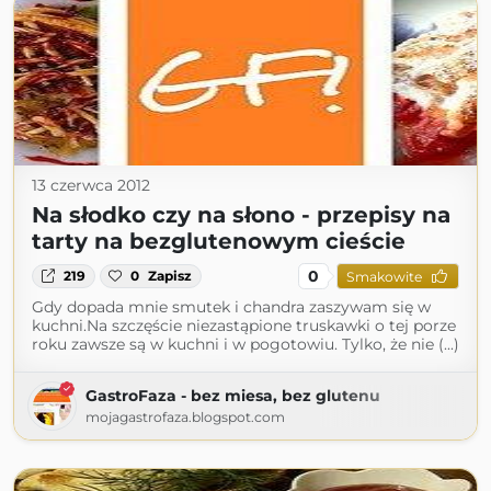
13 czerwca 2012
Na słodko czy na słono - przepisy na
tarty na bezglutenowym cieście
0
219
0
Zapisz
Smakowite
Gdy dopada mnie smutek i chandra zaszywam się w
kuchni.Na szczęście niezastąpione truskawki o tej porze
roku zawsze są w kuchni i w pogotowiu. Tylko, że nie (...)
GastroFaza - bez miesa, bez glutenu
mojagastrofaza.blogspot.com