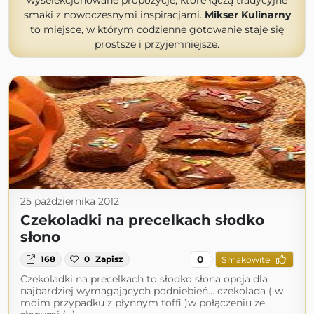
wyselekcjonowane propozycje, które łączą tradycyjne
smaki z nowoczesnymi inspiracjami.
Mikser Kulinarny
to miejsce, w którym codzienne gotowanie staje się
prostsze i przyjemniejsze.
25 października 2012
Czekoladki na precelkach słodko
słono
0
168
0
Zapisz
Smakowite
Czekoladki na precelkach to słodko słona opcja dla
najbardziej wymagających podniebień... czekolada ( w
moim przypadku z płynnym toffi )w połączeniu ze