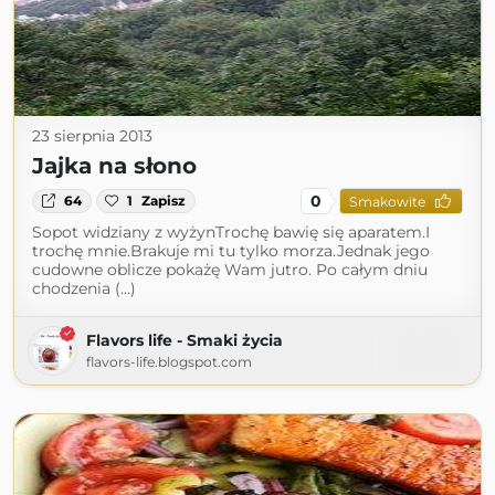
23 sierpnia 2013
Jajka na słono
0
64
1
Zapisz
Smakowite
Sopot widziany z wyżynTrochę bawię się aparatem.I
trochę mnie.Brakuje mi tu tylko morza.Jednak jego
cudowne oblicze pokażę Wam jutro. Po całym dniu
chodzenia (...)
Flavors life - Smaki życia
flavors-life.blogspot.com