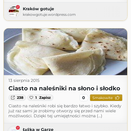
Kraków gotuje
krakowgotuje.wordpress.com
13 sierpnia 2015
Ciasto na naleśniki na słono i słodko
0
238
1
Zapisz
Smakowite
Ciasto na naleśniki robi się bardzo łatwo i szybko. Kiedy
już raz sami je zrobimy otworzy się przed nami wiele
możliwości. Dzięki tej umiejętności można (...)
Łyżka w Garze