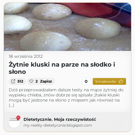
18 września 2012
Żytnie kluski na parze na słodko i
słono
0
512
2
Zapisz
Smakowite
Dziś przeprowadzałam dalsze testy na mące żytniej do
wypieku chleba, znów dobrze się spisała ;)takie kluski
mogą być jedzone na słono z mięsem jak również na
(...)
Dietetycznie. Moja rzeczywistość
my-reality-dietetycznie.blogspot.com