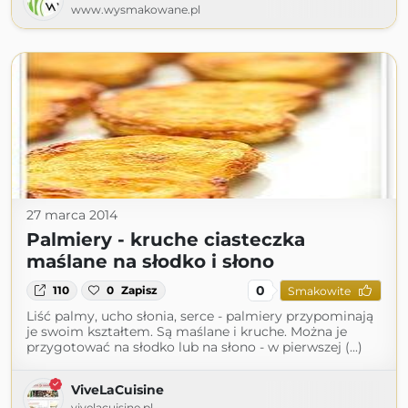
www.wysmakowane.pl
27 marca 2014
Palmiery - kruche ciasteczka
maślane na słodko i słono
0
110
0
Zapisz
Smakowite
Liść palmy, ucho słonia, serce - palmiery przypominają
je swoim kształtem. Są maślane i kruche. Można je
przygotować na słodko lub na słono - w pierwszej (...)
ViveLaCuisine
vivelacuisine.pl