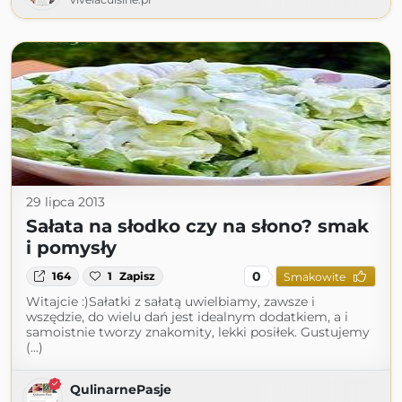
29 lipca 2013
Sałata na słodko czy na słono? smak
i pomysły
0
164
1
Zapisz
Smakowite
Witajcie :)Sałatki z sałatą uwielbiamy, zawsze i
wszędzie, do wielu dań jest idealnym dodatkiem, a i
samoistnie tworzy znakomity, lekki posiłek. Gustujemy
(...)
QulinarnePasje