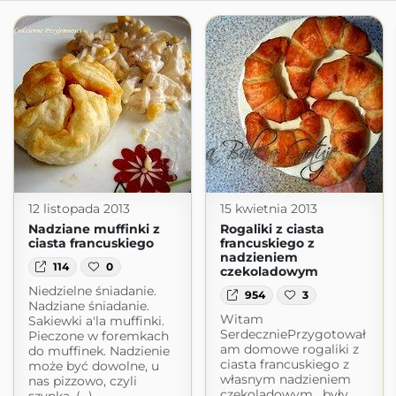
12 listopada 2013
15 kwietnia 2013
Nadziane muffinki z
Rogaliki z ciasta
ciasta francuskiego
francuskiego z
nadzieniem
114
0
czekoladowym
Niedzielne śniadanie.
954
3
Nadziane śniadanie.
Witam
Sakiewki a'la muffinki.
SerdeczniePrzygotował
Pieczone w foremkach
am domowe rogaliki z
do muffinek. Nadzienie
ciasta francuskiego z
może być dowolne, u
własnym nadzieniem
nas pizzowo, czyli
czekoladowym , były