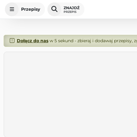
ZNAJDŹ
Przepisy
PRZEPIS
Dołącz do nas
w 5 sekund - zbieraj i dodawaj przepisy, 