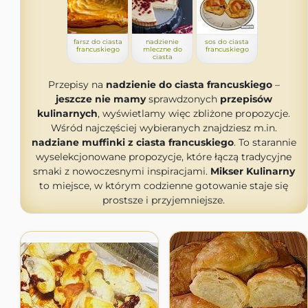
farsz do ciasta
nadzienie
sos do ciasta
francuskiego
mleczne do
francuskiego
ciasta
Przepisy na
nadzienie do ciasta francuskiego
–
jeszcze nie mamy
sprawdzonych
przepisów
kulinarnych
, wyświetlamy więc zbliżone propozycje.
Wśród najczęściej wybieranych znajdziesz m.in.
nadziane muffinki z ciasta francuskiego
. To starannie
wyselekcjonowane propozycje, które łączą tradycyjne
smaki z nowoczesnymi inspiracjami.
Mikser Kulinarny
to miejsce, w którym codzienne gotowanie staje się
prostsze i przyjemniejsze.