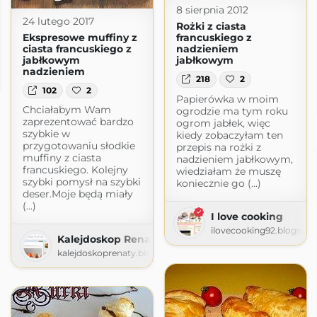
8 sierpnia 2012
24 lutego 2017
Rożki z ciasta
Ekspresowe muffiny z
francuskiego z
ciasta francuskiego z
nadzieniem
jabłkowym
jabłkowym
ta
nadzieniem
218
2
logspot.com
102
2
Papierówka w moim
Chciałabym Wam
ogrodzie ma tym roku
zaprezentować bardzo
ogrom jabłek, więc
szybkie w
kiedy zobaczyłam ten
przygotowaniu słodkie
przepis na rożki z
muffiny z ciasta
nadzieniem jabłkowym,
francuskiego. Kolejny
wiedziałam że muszę
szybki pomysł na szybki
koniecznie go (...)
deser.Moje będą miały
(...)
I love cooking
ilovecooking92.blogspo
Kalejdoskop Renaty
kalejdoskoprenaty.blogspot.com