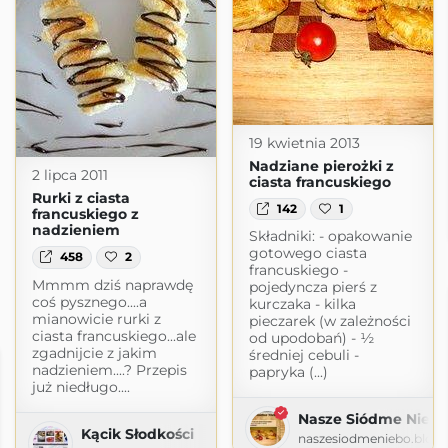
19 kwietnia 2013
Nadziane pierożki z
2 lipca 2011
ciasta francuskiego
Rurki z ciasta
142
1
francuskiego z
nadzieniem
Składniki: - opakowanie
gotowego ciasta
458
2
francuskiego -
Mmmm dziś naprawdę
pojedyncza pierś z
coś pysznego....a
kurczaka - kilka
mianowicie rurki z
pieczarek (w zależności
ciasta francuskiego...ale
od upodobań) - ½
zgadnijcie z jakim
średniej cebuli -
nadzieniem....? Przepis
papryka (...)
już niedługo....
Nasze Siódme Nieb
Kącik Słodkości
naszesiodmeniebo.blog