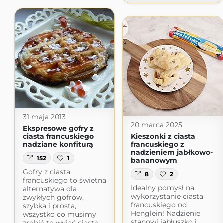
31 maja 2013
20 marca 2025
Ekspresowe gofry z
ciasta francuskiego
Kieszonki z ciasta
nadziane konfiturą
francuskiego z
nadzieniem jabłkowo-
152
1
bananowym
Gofry z ciasta
8
2
francuskiego to świetna
Idealny pomysł na
alternatywa dla
wykorzystanie ciasta
zwykłych gofrów,
francuskiego od
szybka i prosta,
Henglein! Nadzienie
wszystko co musimy
stanowi jabłuszko i
zrobić to wyjąć ciasto