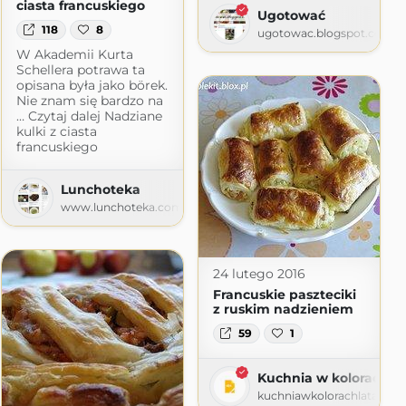
ciasta francuskiego
Ugotować
118
8
ugotowac.blogspot.com
W Akademii Kurta
Schellera potrawa ta
opisana była jako börek.
Nie znam się bardzo na
… Czytaj dalej Nadziane
kulki z ciasta
francuskiego
Lunchoteka
www.lunchoteka.com
24 lutego 2016
Francuskie paszteciki
z ruskim nadzieniem
59
1
Kuchnia w kolorach la
o
kuchniawkolorachlata.wor
spot.com