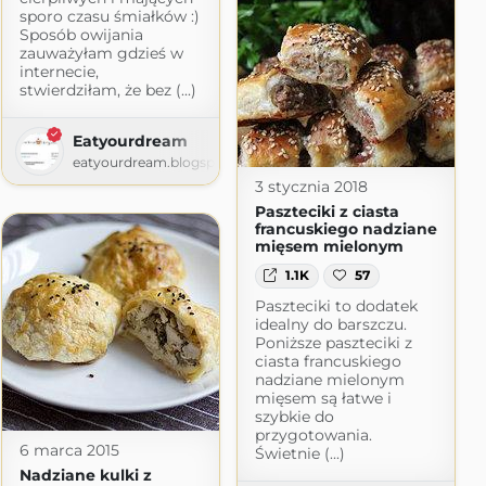
sporo czasu śmiałków :)
Sposób owijania
zauważyłam gdzieś w
internecie,
stwierdziłam, że bez (...)
Eatyourdream
eatyourdream.blogspot.com
3 stycznia 2018
Paszteciki z ciasta
francuskiego nadziane
mięsem mielonym
1.1K
57
Paszteciki to dodatek
idealny do barszczu.
Poniższe paszteciki z
t.com
ciasta francuskiego
nadziane mielonym
mięsem są łatwe i
szybkie do
przygotowania.
6 marca 2015
Świetnie (...)
Nadziane kulki z