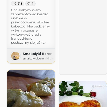
215
1
Chciałabym Wam
zaprezentować bardzo
szybkie w
przygotowaniu słodkie
babeczki. Nie będziemy
w tym przepisie
wykonywać ciasta
francuskiego,
posłużymy się już (...)
Smakołyki Bereniki
smakolykibereniki.blogspot.com