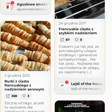
Agusiowe smakołyki
agusiowesmakolyki.blogspot.com
24 grudnia 2017
Francuskie ciasta z
szybkim nadzieniem
67
0
Czasami juz tak jest, ze
mi.pl
potrzebujemy czegos
slodkiego i generalnie
sympatycznego... Ale
tak zaraz... Najlepiej bez
wychodzenia do sklepu
po zapomniane (...)
2 grudnia 2012
Rurki z ciasta
Lejdi of the house
francuskiego z
lejdi-of-the-house.blogspo
nadzieniem serowym
358
3
Zacznę od tego, że jest
to wyzwanie dla
cierpliwych i mających