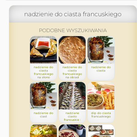
nadzienie do ciasta francuskiego
PODOBNE WYSZUKIWANIA
nadzienie do
nadzienie do
nadzienie do
ciasta
ciasta
ciasta
francuskiego
francuskiego
na słono
na obiad
nadzienie do
nadziane
dip do ciasta
ciast
ciasto
francuskiego
francuskie :