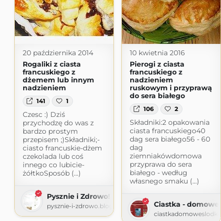
20 października 2014
10 kwietnia 2016
Rogaliki z ciasta
Pierogi z ciasta
francuskiego z
francuskiego z
dżemem lub innym
nadzieniem
nadzieniem
ruskowym i przyprawą
do sera białego
141
1
106
2
Czesc :) Dziś
Składniki:2 opakowania
przychodzę do was z
ciasta francuskiego40
bardzo prostym
dag sera białego56 - 60
przepisem ;)Składniki;-
dag
ciasto francuskie-dżem
ziemniakówdomowa
czekolada lub coś
przyprawa do sera
innego co lubicie-
białego - według
żółtkoSposób (...)
własnego smaku (...)
Pysznie i Zdrowo!
Ciastka - domowe 
pysznie-i-zdrowo.blogspot.com
ciastkadomoweslodko