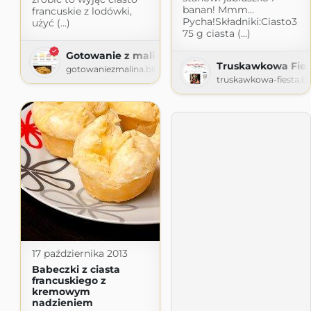
banan! Mmm...
francuskie z lodówki,
Pycha!Składniki:Ciasto3
użyć (...)
75 g ciasta (...)
Gotowanie z maliną
Truskawkowa Fies
gotowaniezmalina.blogspot.com
truskawkowa-fiesta.b
17 października 2013
Babeczki z ciasta
francuskiego z
kremowym
nadzieniem