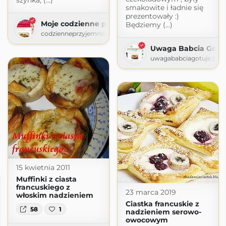
szynka, (...)
smakowite i ładnie się
prezentowały :)
Moje codzienne przyjemności
Będziemy (...)
codzienneprzyjemnosci.blogspot.com
Uwaga Babcia Gotu
uwagababciagotuje.blo
15 kwietnia 2011
Muffinki z ciasta
francuskiego z
23 marca 2019
włoskim nadzieniem
Ciastka francuskie z
58
1
nadzieniem serowo-
owocowym