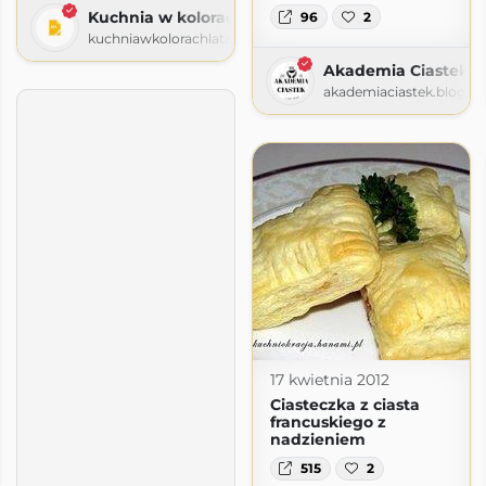
Kuchnia w kolorach lata
96
2
kuchniawkolorachlata.wordpress.com
Akademia Ciastek
akademiaciastek.blogsp
17 kwietnia 2012
Ciasteczka z ciasta
francuskiego z
nadzieniem
słodkości
515
2
sci.blogspot.com