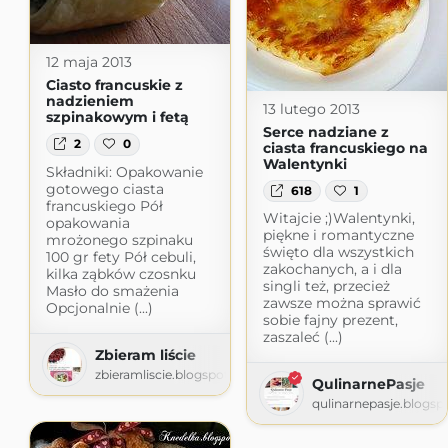
12 maja 2013
Ciasto francuskie z
nadzieniem
13 lutego 2013
szpinakowym i fetą
Serce nadziane z
2
0
ciasta francuskiego na
Walentynki
Składniki: Opakowanie
gotowego ciasta
618
1
francuskiego Pół
Witajcie ;)Walentynki,
opakowania
piękne i romantyczne
mrożonego szpinaku
święto dla wszystkich
100 gr fety Pół cebuli,
zakochanych, a i dla
kilka ząbków czosnku
singli też, przecież
Masło do smażenia
zawsze można sprawić
Opcjonalnie (...)
sobie fajny prezent,
zaszaleć (...)
Zbieram liście
zbieramliscie.blogspot.com
QulinarnePasje
qulinarnepasje.blogs