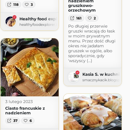
nadzieniem
118
3
gruszkowo-
orzechowym
161
2
Healthy food explorer
ot.com
healthyfoodexplorer.blogspot.com
Po długiej przerwie
gruszki wracają do łask
w moim prywatnym
menu. Przez dość długi
okres nie jadałam
gruszek w ogóle, albo
sporadycznie, gdy
'wszyscy (...)
Kasia S. w kuchni
smacznykacik.blogspot.c
3 lutego 2023
Ciasto francuskie z
nadzieniem
37
6