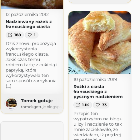
12 października 2012
Nadziewany rożek z
francuskiego ciasta
188
1
Dziś znowu propozycja
wykorzystania
francuskiego ciasta.
Jakiś czas temu
robiłem tartę z cukinią i
papryką, która
wykorzystywała ten
10 października 2019
sam sposób zamykania
(...)
Rożki z ciasta
francuskiego z
pysznym nadzieniem
Tomek gotuje
1.1K
33
tomekgotuje.blogspot.com
Przepis ten
wypatrzyłam na blogu
u
u Izy i nadzienie to tak
pot.com
mnie zaciekawiło, że
wiedziałam, iż prędzej