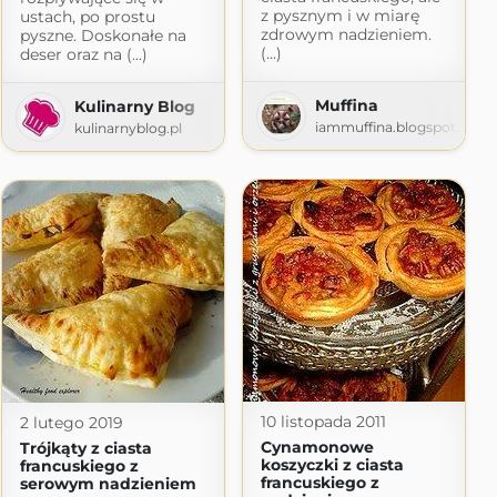
z pysznym i w miarę
ustach, po prostu
zdrowym nadzieniem.
pyszne. Doskonałe na
(...)
deser oraz na (...)
Muffina
je
Kulinarny Blog
iammuffina.blogspot.com
gspot.com
kulinarnyblog.pl
10 listopada 2011
2 lutego 2019
Cynamonowe
Trójkąty z ciasta
koszyczki z ciasta
francuskiego z
francuskiego z
serowym nadzieniem