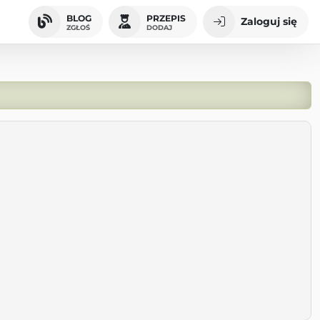
BLOG
PRZEPIS
Zaloguj się
ZGŁOŚ
DODAJ