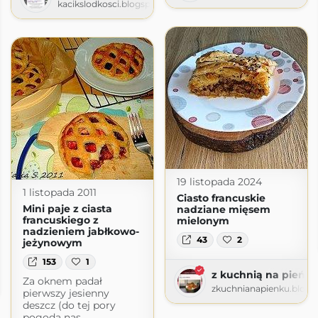
kacikslodkosci.blogspot.com
19 listopada 2024
1 listopada 2011
Ciasto francuskie
Mini paje z ciasta
nadziane mięsem
francuskiego z
mielonym
nadzieniem jabłkowo-
43
2
jeżynowym
153
1
z kuchnią na pieńk
Za oknem padał
pot.com
zkuchnianapienku.blogs
pierwszy jesienny
deszcz (do tej pory
pogoda nas