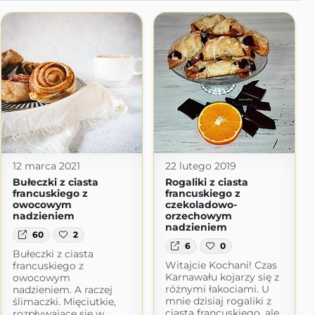
12 marca 2021
22 lutego 2019
Bułeczki z ciasta
Rogaliki z ciasta
francuskiego z
francuskiego z
owocowym
czekoladowo-
nadzieniem
orzechowym
nadzieniem
60
2
6
0
Bułeczki z ciasta
Witajcie Kochani! Czas
francuskiego z
Karnawału kojarzy się z
owocowym
różnymi łakociami. U
nadzieniem. A raczej
mnie dzisiaj rogaliki z
ślimaczki. Mięciutkie,
ciasta francuskiego, ale
rozpływające się w