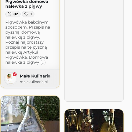
Pigwówka domowa
nalewka z pigwy
82
1
Pigwówka babcinym
sposobem. Przepis na
pyszną, domową
nalewkę z pigwy.
Poznaj najprostszy
przepis na tę pyszną
nalewkę Artykuł
Pigwówka. Domowa
nalewka z pigwy (...)
Małe Kulinaria
malekulinaria.pl