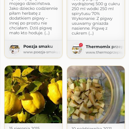
mojego dzieciństwa.
wydrążonej 500 g cukru
Jako dziecko codziennie
250 ml wódki 250 ml
piłam herbatę z
spirytusu 70%
dodatkiem pigwy –
Wykonanie: Z pigwy
innej po prostu nie
usuwamy gniazda
chciałam. Dziś pigwę
nasienne. Pigwę z
mało kto hoduje. (...)
cukrem (...)
Poezja smaku
Thermomix przepis
www.poezja-smaku.pl
www.thermoprzepisy.pl
15 sierpnia 2015
10 października 2021