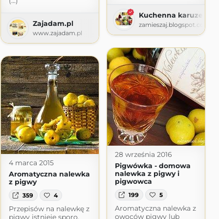
(...)
Kuchenna karuzela
Zajadam.pl
zamieszaj.blogspot.com
www.zajadam.pl
com
28 września 2016
4 marca 2015
Pigwówka - domowa
nalewka z pigwy i
Aromatyczna nalewka
pigwowca
z pigwy
199
5
359
4
Aromatyczna nalewka z
Przepisów na nalewkę z
owoców pigwy lub
pigwy istnieje sporo,