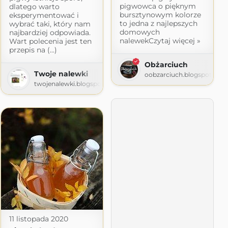
pigwowca o pięknym
dlatego warto
bursztynowym kolorze
eksperymentować i
to jedna z najlepszych
wybrać taki, który nam
domowych
najbardziej odpowiada.
nalewekCzytaj więcej »
Wart polecenia jest ten
przepis na (...)
Obżarciuch
Twoje nalewki
oobzarciuch.blogspot.com
y
twojenalewki.blogspot.com
11 listopada 2020