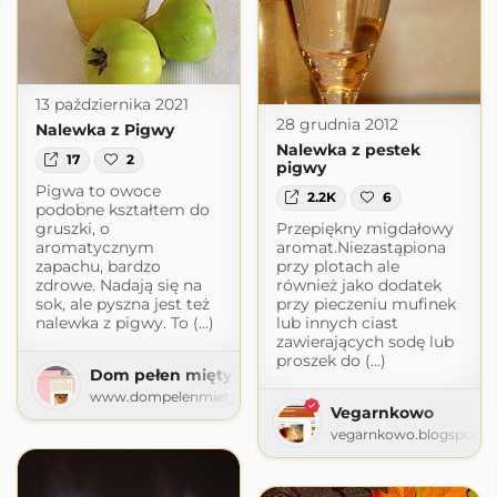
13 października 2021
28 grudnia 2012
Nalewka z Pigwy
Nalewka z pestek
17
2
pigwy
Pigwa to owoce
2.2K
6
podobne kształtem do
gruszki, o
Przepiękny migdałowy
aromatycznym
aromat.Niezastąpiona
zapachu, bardzo
przy plotach ale
zdrowe. Nadają się na
również jako dodatek
sok, ale pyszna jest też
przy pieczeniu mufinek
nalewka z pigwy. To (...)
lub innych ciast
zawierających sodę lub
proszek do (...)
Dom pełen mięty
www.dompelenmiety.pl
Vegarnkowo
vegarnkowo.blogspot.c