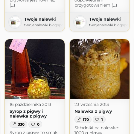
pigwowa jest również
odpowiednim
(...)
przygotowaniem (...)
Twoje nalewki
Twoje nalewki
twojenalewki.blogspot.com
twojenalewki.blogspot.
16 października 2013
23 września 2013
Syrop z pigwy i
Nalewka z pigwy
nalewka z pigwy
170
1
330
0
Składniki na nalewkę:
Syrop z pigwy to smak
1000 g pigwy