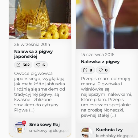
26 września 2014
Nalewka z pigwy
15 czerwca 2016
japońskiej
Nalewka z pigwy
302
6
8
0
Owoce pigwowca
japońskiego, wyglądają
Przepis mam od mojej
jak małe żółte jabłuszka
mamy. Pigwówka i
i różnią się smakiem od
wiśniówka są
tradycyjnej pigwy, są
najlepszymi nalewkami,
kwaśne i zbliżone
które piłam. Przepis
smakiem do cytryny.
umieszczam specjalnie
Pigwa (...)
na prośbę Noneczki,
pewnej stałej (...)
Smakowy Raj
Kuchnia Izy
smakowyraj.blogspot.com
kuchniaizy.blogspot.