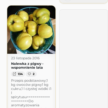
23 listopada 2016
Nalewka z pigwy -
wspomnienie lata
134
2
Przepis podstawowy;1
kg owoców pigwy1 kg
cukru,1 l czystej wódki i1
l
spirytusu============
=========Do
aromatyzowania