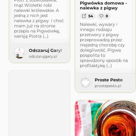
Pigwówka domowa -
mąż Wioletki robi
nalewka z pigwy
nalewki królewskie. A
jedną z nich jest
54
0
nalewka z pigwy. I choć
Nalewki, wywary i
mam już na stronie
innego rodzaju
przepis na Pigwówkę,
przetwory z pigwy
wersją Piotra (...)
przeprowadzą przez
niejedną chorobę czy
dolegliwość. Pigwa
Odczaruj Gary!
pospolita to
odczarujgary.pl
sprawdzony sposób na
profilaktykę (...)
Proste Pesto
prostepesto.pl