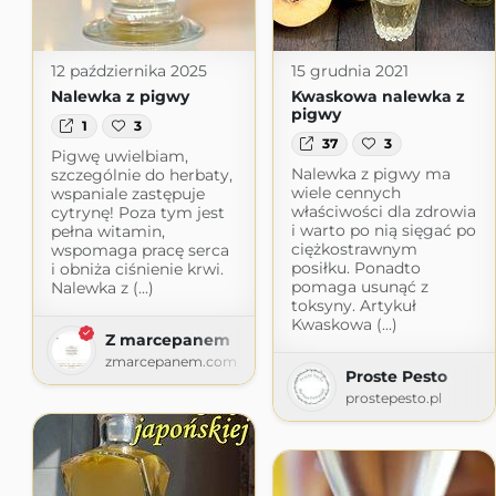
12 października 2025
15 grudnia 2021
Nalewka z pigwy
Kwaskowa nalewka z
pigwy
1
3
37
3
Pigwę uwielbiam,
Nalewka z pigwy ma
szczególnie do herbaty,
wiele cennych
wspaniale zastępuje
właściwości dla zdrowia
cytrynę! Poza tym jest
i warto po nią sięgać po
pełna witamin,
ciężkostrawnym
wspomaga pracę serca
posiłku. Ponadto
i obniża ciśnienie krwi.
pomaga usunąć z
Nalewka z (...)
toksyny. Artykuł
Kwaskowa (...)
Z marcepanem
zmarcepanem.com
Proste Pesto
prostepesto.pl