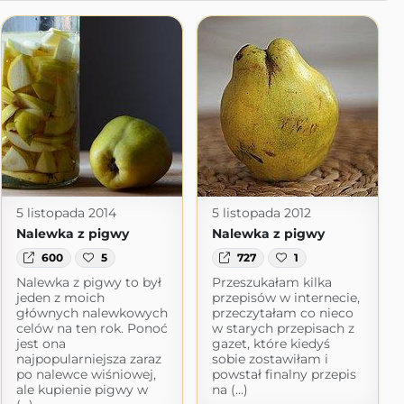
5 listopada 2014
5 listopada 2012
Nalewka z pigwy
Nalewka z pigwy
600
5
727
1
Nalewka z pigwy to był
Przeszukałam kilka
jeden z moich
przepisów w internecie,
głównych nalewkowych
przeczytałam co nieco
celów na ten rok. Ponoć
w starych przepisach z
jest ona
gazet, które kiedyś
najpopularniejsza zaraz
sobie zostawiłam i
po nalewce wiśniowej,
powstał finalny przepis
ale kupienie pigwy w
na (...)