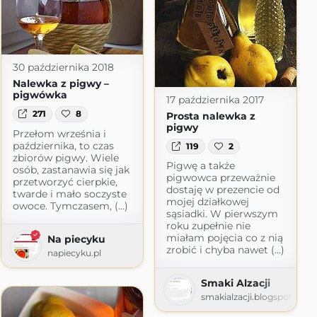
30 października 2018
Nalewka z pigwy –
pigwówka
17 października 2017
271
8
Prosta nalewka z
pigwy
Przełom września i
października, to czas
119
2
zbiorów pigwy. Wiele
Pigwę a także
osób, zastanawia się jak
pigwowca przeważnie
przetworzyć cierpkie,
dostaję w prezencie od
twarde i mało soczyste
mojej działkowej
owoce. Tymczasem, (...)
sąsiadki. W pierwszym
roku zupełnie nie
miałam pojęcia co z nią
Na piecyku
zrobić i chyba nawet (...)
napiecyku.pl
om
Smaki Alzacji
smakialzacji.blogspot.com