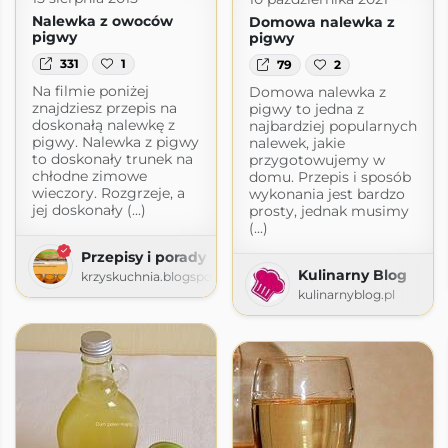
Nalewka z owoców
Domowa nalewka z
pigwy
pigwy
331
1
79
2
Na filmie poniżej
Domowa nalewka z
znajdziesz przepis na
pigwy to jedna z
doskonałą nalewkę z
najbardziej popularnych
pigwy. Nalewka z pigwy
nalewek, jakie
to doskonały trunek na
przygotowujemy w
chłodne zimowe
domu. Przepis i sposób
wieczory. Rozgrzeje, a
wykonania jest bardzo
jej doskonały (...)
prosty, jednak musimy
(...)
Przepisy i porady kulinarne
Kulinarny Blog
krzyskuchnia.blogspot.com
kulinarnyblog.pl
com