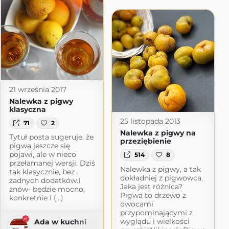
21 września 2017
Nalewka z pigwy
klasyczna
25 listopada 2013
71
2
Nalewka z pigwy na
Tytuł posta sugeruje, że
przeziębienie
pigwa jeszcze się
pojawi, ale w nieco
514
8
czy
przełamanej wersji. Dziś
Nalewka z pigwy, a tak
tak klasycznie, bez
dokładniej z pigwowca.
żadnych dodatków.I
Jaka jest różnica?
znów- będzie mocno,
Pigwa to drzewo z
konkretnie i (...)
owocami
przypominającymi z
wyglądu i wielkości
Ada w kuchni