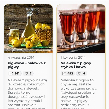
4 września 2014
1 kwietnia 2014
Pigwowa - nalewka z
Nalewka z pigwy
pigwy
szybka i łatwa
561
7
492
4
Nalewki z pigwy należą
Nalewka z pigwy to
do częściej robionych
chyba najczęstsze
domowo nalewek.
wykorzystanie pigwy.
Sprzyja temu
Najwięcej problemu
dostępność owoców i
przy nastawianiu
ich wyrazisty smak i
nalewki z pigwy
aromat. Nalewka
będziemy mieli z