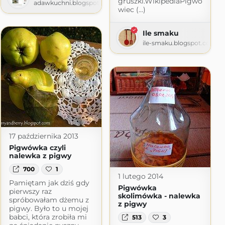
gruszki.WikipediaPigwo
adawkuchni.blogspot.com
wiec (...)
Ile smaku
ile-smaku.blogspot.com
17 października 2013
Pigwówka czyli
nalewka z pigwy
700
1
1 lutego 2014
Pamiętam jak dziś gdy
Pigwówka
pierwszy raz
skolimówka - nalewka
spróbowałam dżemu z
z pigwy
pigwy. Było to u mojej
babci, która zrobiła mi
513
3