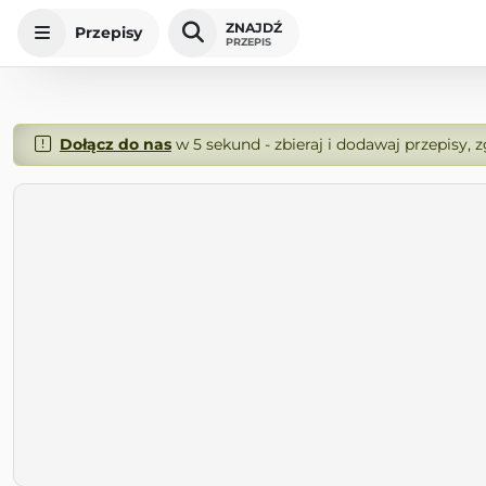
ZNAJDŹ
Przepisy
PRZEPIS
Dołącz do nas
w 5 sekund - zbieraj i dodawaj przepisy, 