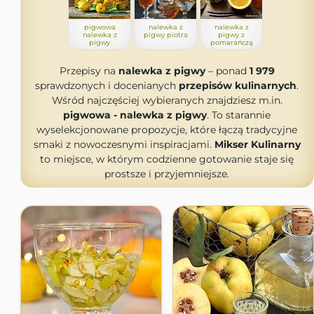
pigwowa
nalewka z
nalewka z
nalewka z
pigwy piotra
pigwy z
pigwy
pomarańczą
Przepisy na
nalewka z pigwy
– ponad
1 979
sprawdzonych i docenianych
przepisów kulinarnych
.
Wśród najczęściej wybieranych znajdziesz m.in.
pigwowa - nalewka z pigwy
. To starannie
wyselekcjonowane propozycje, które łączą tradycyjne
smaki z nowoczesnymi inspiracjami.
Mikser Kulinarny
to miejsce, w którym codzienne gotowanie staje się
prostsze i przyjemniejsze.