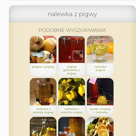
nalewka z pigwy
PODOBNE WYSZUKIWANIA
pigwa z pigwy
pigwa
nalewka
galaretka z
pigwa
pigwy
nalewka z
nalewka z
syrop z pigwy
pestek pigwy
owoców pigwy
+ nalewka