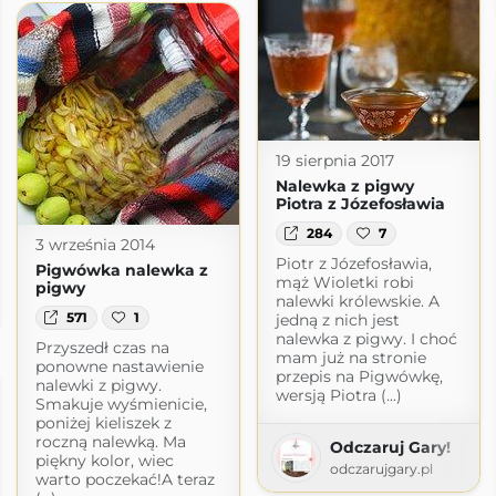
19 sierpnia 2017
Nalewka z pigwy
Piotra z Józefosławia
284
7
3 września 2014
Piotr z Józefosławia,
Pigwówka nalewka z
mąż Wioletki robi
pigwy
nalewki królewskie. A
571
1
jedną z nich jest
nalewka z pigwy. I choć
Przyszedł czas na
mam już na stronie
ponowne nastawienie
przepis na Pigwówkę,
nalewki z pigwy.
wersją Piotra (...)
Smakuje wyśmienicie,
poniżej kieliszek z
roczną nalewką. Ma
Odczaruj Gary!
piękny kolor, wiec
odczarujgary.pl
warto poczekać!A teraz