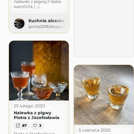
nalewki z pigwy;1 laska
wanilii1/4 (...)
Kuchnia alzacka i nie tylko
gocha2308.blogspot.com
25 lutego 2020
Nalewka z pigwy
Piotra z Józefosławia
87
3
5 czerwca 2020
Piotr z Józefosławia,