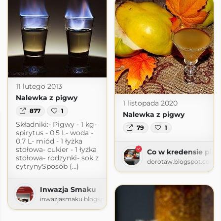
11 lutego 2013
Nalewka z pigwy
1 listopada 2020
877
1
Nalewka z pigwy
Składniki:- Pigwy - 1 kg-
79
1
spirytus - 0,5 L- woda -
0,7 L- miód - 1 łyżka
stołowa- cukier - 1 łyżka
Co w kredensie pisz
stołowa- rodzynki- sok z
dorotaw.blogspot.com
cytrynySposób (...)
Inwazja Smaku
inwazjasmaku.blogspot.com