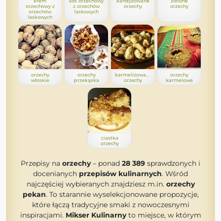
krem
sos orzechowy
kandyzowane
zielone
orzechowy z
z orzechów
orzechy
orzechy
orzechów
laskowych
laskowych
orzechy
orzechy
karmelizowane
orzechy
włoskie
przekąska
orzechy
karmelowe
ciastka
orzechy
Przepisy na
orzechy
– ponad
28 389
sprawdzonych i
docenianych
przepisów kulinarnych
. Wśród
najczęściej wybieranych znajdziesz m.in.
orzechy
pekan
. To starannie wyselekcjonowane propozycje,
które łączą tradycyjne smaki z nowoczesnymi
inspiracjami.
Mikser Kulinarny
to miejsce, w którym