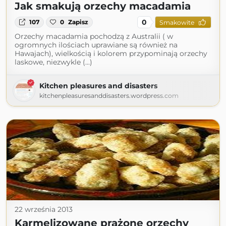
Jak smakują orzechy macadamia
0
107
0
Zapisz
Smakowite
Orzechy macadamia pochodzą z Australii ( w
ogromnych ilościach uprawiane są również na
Hawajach), wielkością i kolorem przypominają orzechy
laskowe, niezwykle (...)
Kitchen pleasures and disasters
kitchenpleasuresanddisasters.wordpress.com
22 września 2013
Karmelizowane prażone orzechy