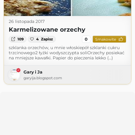
26 listopada 2017
Karmelizowane orzechy
0
109
4
Zapisz
Smakowite
szklanka orzechów, u mnie włoskiepół szklanki cukru
trzcinowego2 łyżki wodyszczypta soliOrzechy posiekać
na mniejsze kawałki. Papier do pieczenia lekko (...)
Gary i Ja
garyija.blogspot.com