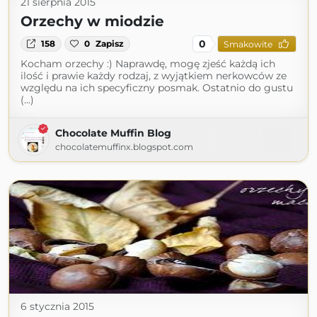
21 sierpnia 2015
Orzechy w miodzie
0
158
0
Zapisz
Smakowite
Kocham orzechy :) Naprawdę, mogę zjeść każdą ich
ilość i prawie każdy rodzaj, z wyjątkiem nerkowców ze
względu na ich specyficzny posmak. Ostatnio do gustu
(...)
Chocolate Muffin Blog
chocolatemuffinx.blogspot.com
6 stycznia 2015