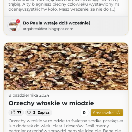
trąbią. A ty biegniesz biedny człowieku wystawiony na
ocenęwszystkichw koło. Masz wrażenie, że nie do (...)
Bo Paula wstaje dziś wcześniej
atqabreakfast.blogspot.com
8 października 2024
Orzechy włoskie w miodzie
0
77
2
Zapisz
Smakowite
Orzechy włoskie w miodzie to świetna słodka przekąska
lub dodatek do wielu ciast i deserów. Jeśli mamy
nadmiar orzechów sprawdzi nam się idealnie. Banalnie