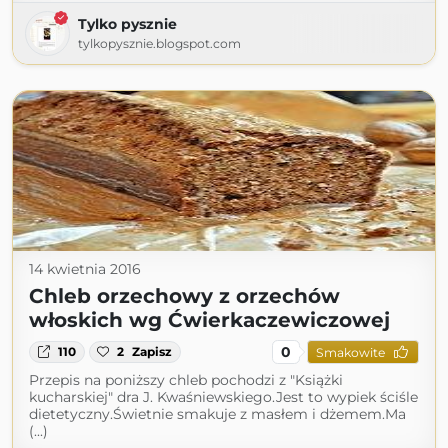
Tylko pysznie
tylkopysznie.blogspot.com
14 kwietnia 2016
Chleb orzechowy z orzechów
włoskich wg Ćwierkaczewiczowej
0
110
2
Zapisz
Smakowite
Przepis na poniższy chleb pochodzi z "Książki
kucharskiej" dra J. Kwaśniewskiego.Jest to wypiek ściśle
dietetyczny.Świetnie smakuje z masłem i dżemem.Ma
(...)