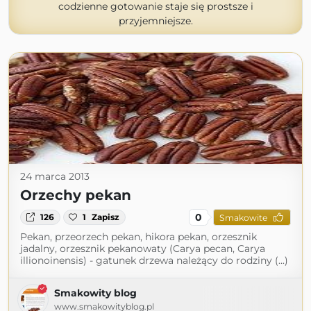
codzienne gotowanie staje się prostsze i
przyjemniejsze.
24 marca 2013
Orzechy pekan
0
126
1
Zapisz
Smakowite
Pekan, przeorzech pekan, hikora pekan, orzesznik
jadalny, orzesznik pekanowaty (Carya pecan, Carya
illionoinensis) - gatunek drzewa należący do rodziny (...)
Smakowity blog
www.smakowityblog.pl