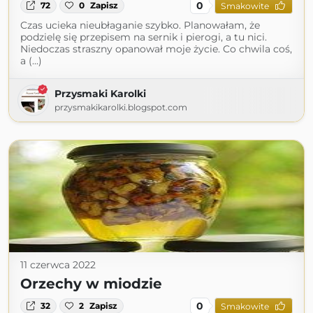
0
72
0
Zapisz
Smakowite
Czas ucieka nieubłaganie szybko. Planowałam, że
podzielę się przepisem na sernik i pierogi, a tu nici.
Niedoczas straszny opanował moje życie. Co chwila coś,
a (...)
Przysmaki Karolki
przysmakikarolki.blogspot.com
11 czerwca 2022
Orzechy w miodzie
0
32
2
Zapisz
Smakowite