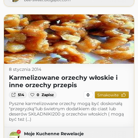
8 stycznia 2014
Karmelizowane orzechy włoskie i
inne orzechy przepis
0
514
0
Zapisz
Smakowite
Pyszne karmelizowane orzechy mogą być doskonałą
"przegryzką"lub świetnym dodatkiem do ciast lub
deserów SKŁADNIKI200 g orzechów włoskich ( mogą
być też (...)
Moje Kuchenne Rewelacje