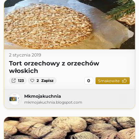
2 stycznia 2019
Tort orzechowy z orzechów
włoskich
0
123
2
Zapisz
Smakowite
Mkmojakuchnia
mkmojakuchnia.blogspot.com