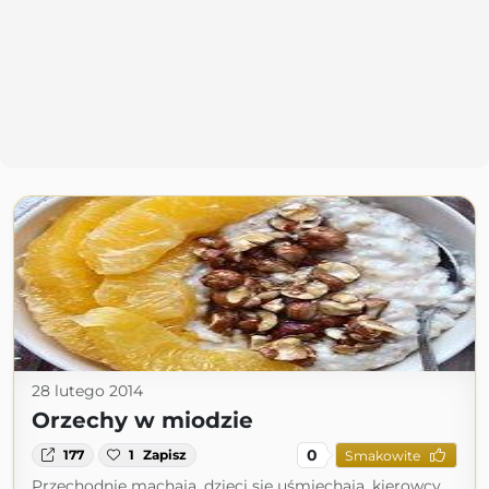
28 lutego 2014
Orzechy w miodzie
0
177
1
Zapisz
Smakowite
Przechodnie machają, dzieci się uśmiechają, kierowcy