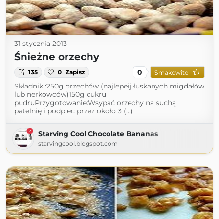
31 stycznia 2013
Śnieżne orzechy
0
135
0
Zapisz
Smakowite
Składniki:250g orzechów (najlepeij łuskanych migdałów
lub nerkowców)150g cukru
pudruPrzygotowanie:Wsypać orzechy na suchą
patelnię i podpiec przez około 3 (...)
Starving Cool Chocolate Bananas
starvingcool.blogspot.com