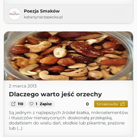
Poezja Smaków
katarzynarzepecka.pl
2 marca 2013
Dlaczego warto jeść orzechy
0
110
1
Zapisz
Smakowite
Są jednym z najlepszych źródeł białka, mikroelementów
i tłuszczów nienasyconych. doskonałą przekąską,
dodatkiem do wielu dań, słodkie lub pikantne, prażone
lub (...)