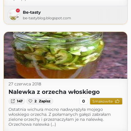
Be-tasty
be-tastyblog.blogspot.com
27 czerwca 2018
Nalewka z orzecha włoskiego
0
147
2
Zapisz
Smakowite
Ostatnia wichura mocno nadwyrężyła mojego
włoskiego orzecha. Z połamanych gałęzi zabrałam
zielone orzechy i przeznaczyłam je na nalewkę.
Orzechowa nalewka (...)