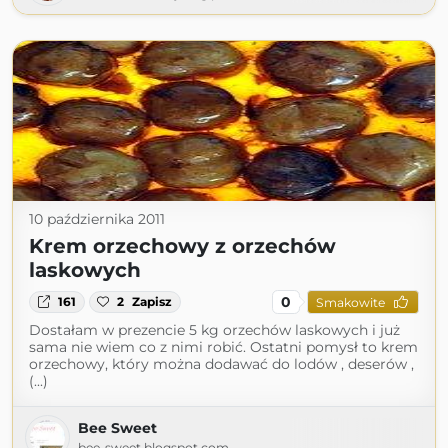
10 października 2011
Krem orzechowy z orzechów
laskowych
0
161
2
Zapisz
Smakowite
Dostałam w prezencie 5 kg orzechów laskowych i już
sama nie wiem co z nimi robić. Ostatni pomysł to krem
orzechowy, który można dodawać do lodów , deserów ,
(...)
Bee Sweet
bee-sweet.blogspot.com