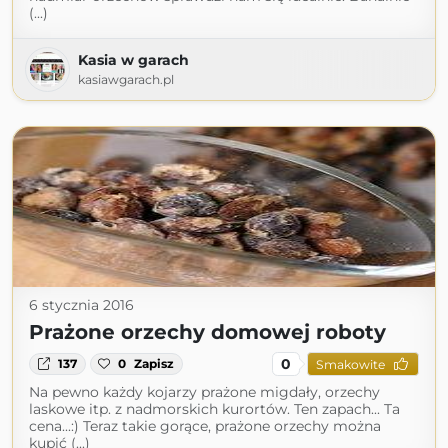
(...)
Kasia w garach
kasiawgarach.pl
6 stycznia 2016
Prażone orzechy domowej roboty
0
137
0
Zapisz
Smakowite
Na pewno każdy kojarzy prażone migdały, orzechy
laskowe itp. z nadmorskich kurortów. Ten zapach... Ta
cena...:) Teraz takie gorące, prażone orzechy można
kupić (...)