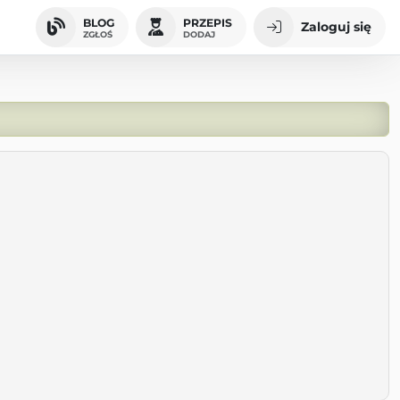
BLOG
PRZEPIS
Zaloguj się
ZGŁOŚ
DODAJ