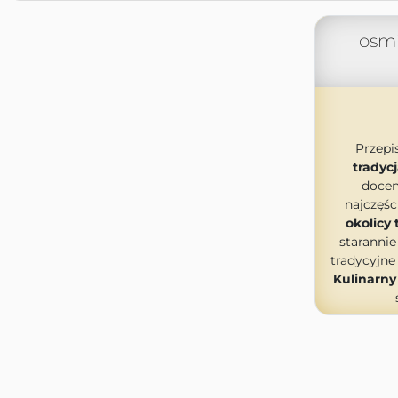
osmi
Przepi
tradycj
doce
najczęśc
okolicy 
starannie
tradycyjne
Kulinarny