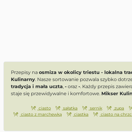
Przepisy na
osmiza w okolicy triestu - lokalna tra
Kulinarny
. Nasze sortowanie pozwala szybko dotrz
tradycja i mała uczta
,
-
oraz
-
. Każdy przepis zawi
staje się przewidywalne i komfortowe.
Mikser Kuli
ciasto
sałatka
sernik
zupa
ciasto z marchewką
ciastka
ciasto na chrzc