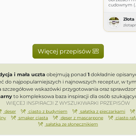
cudownym (..
Złota
zlotapr
Więcej przepisów
dycja i mała uczta
obejmują ponad
1
dokładnie opisany
eć do najpopularniejszych i najnowszych receptur, w tym
era szczegółowe wskazówki przygotowania oraz sprawdzo
narny
to kompleksowa baza inspiracji dla osób szukają
WIĘCEJ INSPIRACJI Z WYSZUKIWARKI PRZEPISÓW
deser
ciasto z budyniem
sałatka z pieczarkami
iny
smaker ciasta
deser z mascarpone
ciasto raf
sałatka ze słonecznikiem