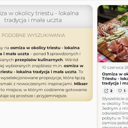
za w okolicy triestu - lokalna
tradycja i mała uczta
PODOBNE WYSZUKIWANIA
sy na
osmiza w okolicy triestu - lokalna
a i mała uczta
– ponad
1
sprawdzonych i
nianych
przepisów kulinarnych
. Wśród
iej wybieranych znajdziesz m.in.
osmiza w
10 czerwca 2
triestu - lokalna tradycja i mała uczta
. To
Osmiza w ok
 wyselekcjonowane propozycje, które łączą
Triestu - lok
tradycja i m
 smaki z nowoczesnymi inspiracjami.
Mikser
to miejsce, w którym codzienne gotowanie
2
1
staje się prostsze i przyjemniejsze.
Słyszeliście
w okolicy Tri
Jednym z mie
odwiedziliś
pobytu w Tri
osmiza poło
obrzeżach mi