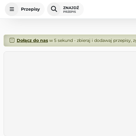
ZNAJDŹ
Przepisy
PRZEPIS
Dołącz do nas
w 5 sekund - zbieraj i dodawaj przepisy, 