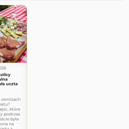
026
olicy
alna
ała uczta
 o osmizach
estu?
jsc, które
my podczas
eście była
żona na
asta z