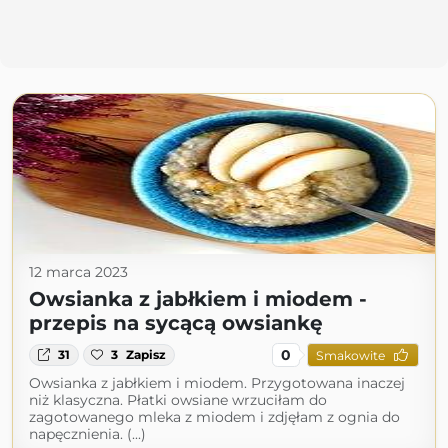
12 marca 2023
Owsianka z jabłkiem i miodem -
przepis na sycącą owsiankę
0
31
3
Zapisz
Smakowite
Owsianka z jabłkiem i miodem. Przygotowana inaczej
niż klasyczna. Płatki owsiane wrzuciłam do
zagotowanego mleka z miodem i zdjęłam z ognia do
napęcznienia. (...)