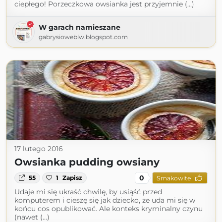
ciepłego! Porzeczkowa owsianka jest przyjemnie (...)
W garach namieszane
gabrysioweblw.blogspot.com
17 lutego 2016
Owsianka pudding owsiany
0
55
1
Zapisz
Smakowite
Udaje mi się ukraść chwilę, by usiąść przed
komputerem i cieszę się jak dziecko, że uda mi się w
końcu cos opublikować. Ale konteks kryminalny czynu
(nawet (...)