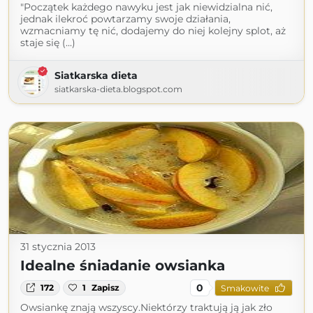
"Początek każdego nawyku jest jak niewidzialna nić,
jednak ilekroć powtarzamy swoje działania,
wzmacniamy tę nić, dodajemy do niej kolejny splot, aż
staje się (...)
Siatkarska dieta
siatkarska-dieta.blogspot.com
31 stycznia 2013
Idealne śniadanie owsianka
0
172
1
Zapisz
Smakowite
Owsiankę znają wszyscy.Niektórzy traktują ją jak zło