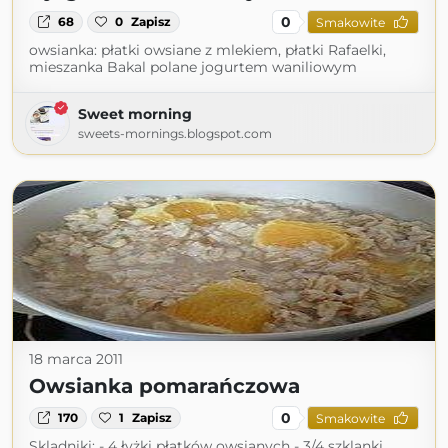
0
68
0
Zapisz
Smakowite
owsianka: płatki owsiane z mlekiem, płatki Rafaelki,
mieszanka Bakal polane jogurtem waniliowym
Sweet morning
sweets-mornings.blogspot.com
18 marca 2011
Owsianka pomarańczowa
0
170
1
Zapisz
Smakowite
Skladniki: - 4 łyżki płatków owsianych - 3/4 szklanki