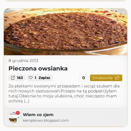
8 grudnia 2013
Pieczona owsianka
0
163
1
Zapisz
Smakowite
Za płatkami owsianymi przepadam i wciąż szukam dla
nich nowych zastosowań.Przepis na tą podpatrzyłam
tutaj.Obecnie to moja ulubiona, choć nieczęsto mam
ochotę (...)
Wiem co zjem
kempkowo.blogspot.com