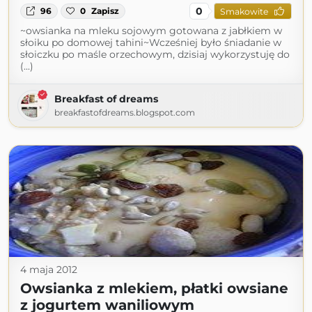
0
96
0
Zapisz
Smakowite
~owsianka na mleku sojowym gotowana z jabłkiem w
słoiku po domowej tahini~Wcześniej było śniadanie w
słoiczku po maśle orzechowym, dzisiaj wykorzystuję do
(...)
Breakfast of dreams
breakfastofdreams.blogspot.com
4 maja 2012
Owsianka z mlekiem, płatki owsiane
z jogurtem waniliowym