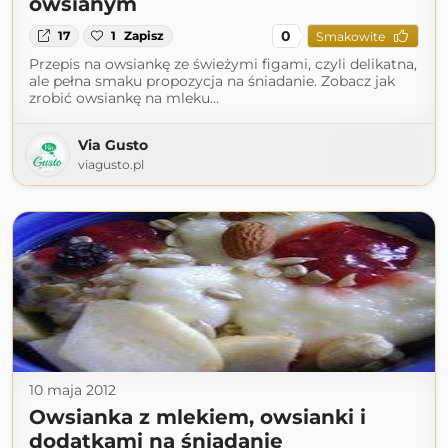
owsianym
0
17
1
Zapisz
Smakowite
Przepis na owsiankę ze świeżymi figami, czyli delikatna,
ale pełna smaku propozycja na śniadanie. Zobacz jak
zrobić owsiankę na mleku…
Via Gusto
viagusto.pl
10 maja 2012
Owsianka z mlekiem, owsianki i
dodatkami na śniadanie