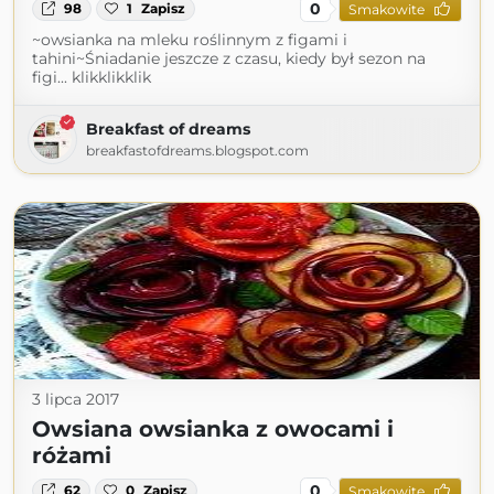
0
98
1
Zapisz
Smakowite
~owsianka na mleku roślinnym z figami i
tahini~Śniadanie jeszcze z czasu, kiedy był sezon na
figi... klikklikklik
Breakfast of dreams
breakfastofdreams.blogspot.com
3 lipca 2017
Owsiana owsianka z owocami i
różami
0
62
0
Zapisz
Smakowite