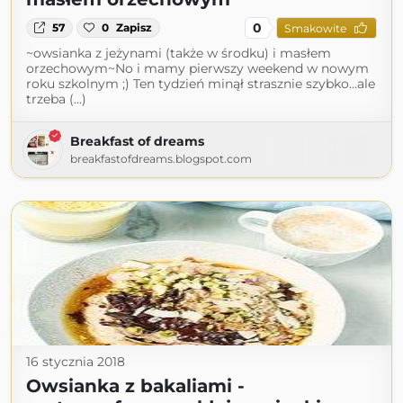
0
57
0
Zapisz
Smakowite
~owsianka z jeżynami (także w środku) i masłem
orzechowym~No i mamy pierwszy weekend w nowym
roku szkolnym ;) Ten tydzień minął strasznie szybko...ale
trzeba (...)
Breakfast of dreams
breakfastofdreams.blogspot.com
16 stycznia 2018
Owsianka z bakaliami -