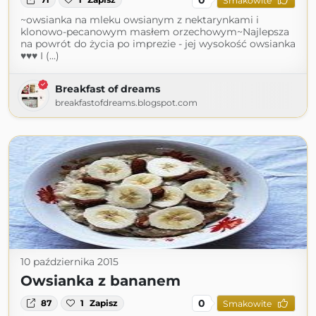
Smakowite
~owsianka na mleku owsianym z nektarynkami i
klonowo-pecanowym masłem orzechowym~Najlepsza
na powrót do życia po imprezie - jej wysokość owsianka
♥♥♥ I (...)
Breakfast of dreams
breakfastofdreams.blogspot.com
10 października 2015
Owsianka z bananem
0
87
1
Zapisz
Smakowite