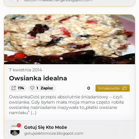
7 kwietnia 2014
Owsianka idealna
0
174
1
Zapisz
Smakowite
OwsiankaDziś przepis absolutnie śniadaniowy – czyli
owsianka. Gdy byłam mała moja mama często robiła
owsiankę naśniadanie inazywała to„płatki owsiane
namleku” (...)
Gotuj Się Kto Może
gotujsiektomoze.blogspot.com