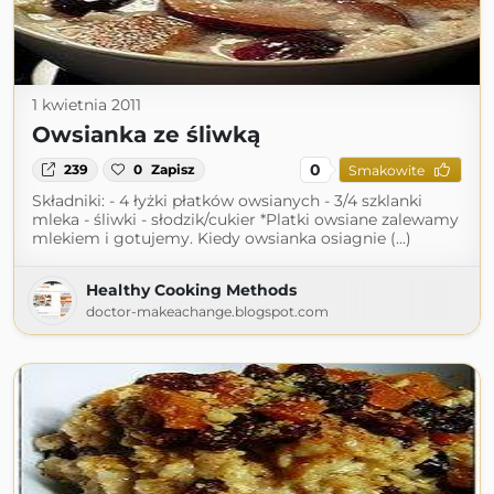
1 kwietnia 2011
Owsianka ze śliwką
0
239
0
Zapisz
Smakowite
Składniki: - 4 łyżki płatków owsianych - 3/4 szklanki
mleka - śliwki - słodzik/cukier *Platki owsiane zalewamy
mlekiem i gotujemy. Kiedy owsianka osiagnie (...)
Healthy Cooking Methods
doctor-makeachange.blogspot.com