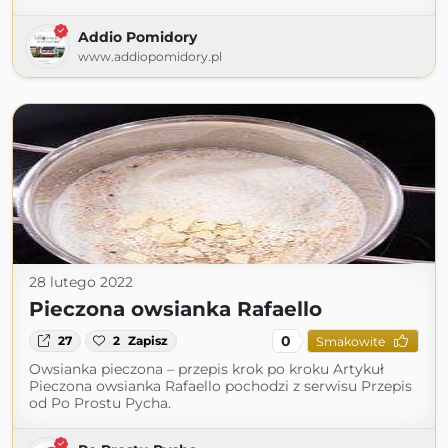
Addio Pomidory
www.addiopomidory.pl
28 lutego 2022
Pieczona owsianka Rafaello
0
27
2
Zapisz
Smakowite
Owsianka pieczona – przepis krok po kroku Artykuł
Pieczona owsianka Rafaello pochodzi z serwisu Przepis
od Po Prostu Pycha.