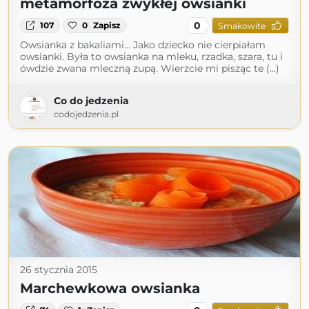
metamorfoza zwykłej owsianki
0
107
0
Zapisz
Smakowite
Owsianka z bakaliami… Jako dziecko nie cierpiałam
owsianki. Była to owsianka na mleku, rzadka, szara, tu i
ówdzie zwana mleczną zupą. Wierzcie mi pisząc te (...)
Co do jedzenia
codojedzenia.pl
26 stycznia 2015
Marchewkowa owsianka