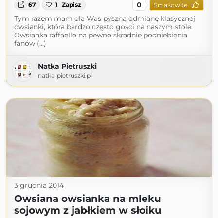
0
67
1
Zapisz
Smakowite
Tym razem mam dla Was pyszną odmianę klasycznej
owsianki, która bardzo często gości na naszym stole.
Owsianka raffaello na pewno skradnie podniebienia
fanów (...)
Natka Pietruszki
natka-pietruszki.pl
3 grudnia 2014
Owsiana owsianka na mleku
sojowym z jabłkiem w słoiku