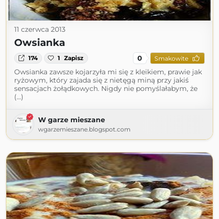
11 czerwca 2013
Owsianka
0
174
1
Zapisz
Smakowite
Owsianka zawsze kojarzyła mi się z kleikiem, prawie jak
ryżowym, który zajada się z nietęgą miną przy jakiś
sensacjach żołądkowych. Nigdy nie pomyślałabym, że
(...)
W garze mieszane
wgarzemieszane.blogspot.com