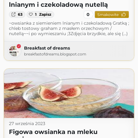
lnianym i czekoladową nutellą
0
63
1
Zapisz
Smakowite
~owsianka z siemieniem lnianym i czekoladową Gratką ;
chleb tostowy graham z masłem orzechowym /
nutellą~~i po wymieszaniu ;3Zdjęcia brzydkie, ale się (...)
Breakfast of dreams
breakfastofdreams.blogspot.com
27 września 2023
Figowa owsianka na mleku