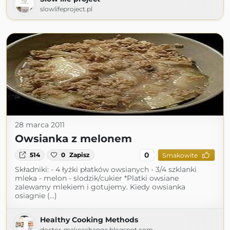
slowlifeproject.pl
28 marca 2011
Owsianka z melonem
0
514
0
Zapisz
Smakowite
Składniki: - 4 łyżki płatków owsianych - 3/4 szklanki
mleka - melon - slodzik/cukier *Platki owsiane
zalewamy mlekiem i gotujemy. Kiedy owsianka
osiagnie (...)
Healthy Cooking Methods
doctor-makeachange.blogspot.com