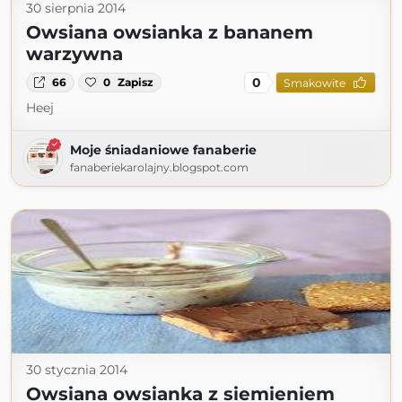
30 sierpnia 2014
Owsiana owsianka z bananem
warzywna
0
66
0
Zapisz
Smakowite
Heej
Moje śniadaniowe fanaberie
fanaberiekarolajny.blogspot.com
30 stycznia 2014
Owsiana owsianka z siemieniem