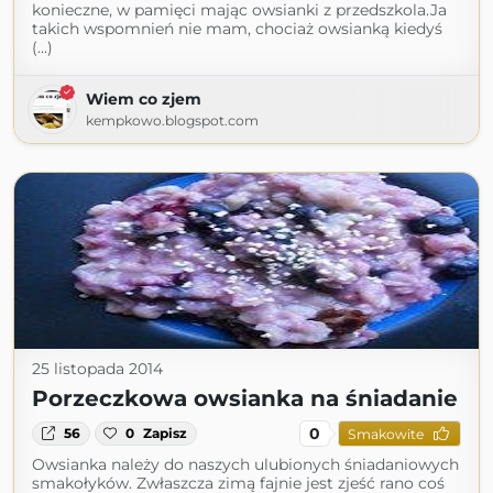
konieczne, w pamięci mając owsianki z przedszkola.Ja
takich wspomnień nie mam, chociaż owsianką kiedyś
(...)
Wiem co zjem
kempkowo.blogspot.com
25 listopada 2014
Porzeczkowa owsianka na śniadanie
0
56
0
Zapisz
Smakowite
Owsianka należy do naszych ulubionych śniadaniowych
smakołyków. Zwłaszcza zimą fajnie jest zjeść rano coś