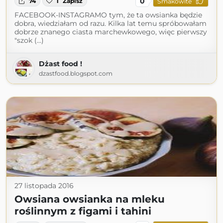
0
74
1
Zapisz
Smakowite
FACEBOOK-INSTAGRAMO tym, że ta owsianka będzie
dobra, wiedziałam od razu. Kilka lat temu spróbowałam
dobrze znanego ciasta marchewkowego, więc pierwszy
"szok (...)
Dżast food !
dzastfood.blogspot.com
27 listopada 2016
Owsiana owsianka na mleku
roślinnym z figami i tahini