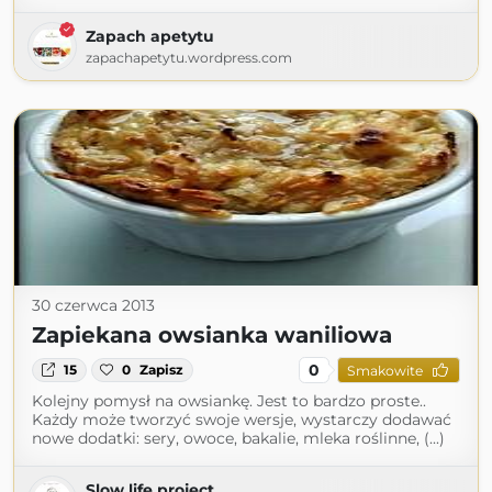
Zapach apetytu
zapachapetytu.wordpress.com
30 czerwca 2013
Zapiekana owsianka waniliowa
0
15
0
Zapisz
Smakowite
Kolejny pomysł na owsiankę. Jest to bardzo proste..
Każdy może tworzyć swoje wersje, wystarczy dodawać
nowe dodatki: sery, owoce, bakalie, mleka roślinne, (...)
Slow life project