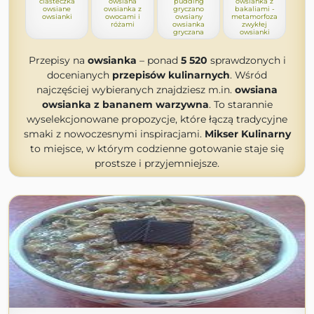
ciasteczka
owsiana
pudding
owsianka z
owsiane
owsianka z
gryczano
bakaliami -
owsianki
owocami i
owsiany
metamorfoza
różami
owsianka
zwykłej
gryczana
owsianki
Przepisy na
owsianka
– ponad
5 520
sprawdzonych i
docenianych
przepisów kulinarnych
. Wśród
najczęściej wybieranych znajdziesz m.in.
owsiana
owsianka z bananem warzywna
. To starannie
wyselekcjonowane propozycje, które łączą tradycyjne
smaki z nowoczesnymi inspiracjami.
Mikser Kulinarny
to miejsce, w którym codzienne gotowanie staje się
prostsze i przyjemniejsze.