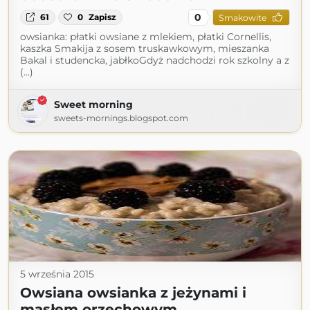
0
61
0
Zapisz
Smakowite
owsianka: płatki owsiane z mlekiem, płatki Cornellis,
kaszka Smakija z sosem truskawkowym, mieszanka
Bakal i studencka, jabłkoGdyż nadchodzi rok szkolny a z
(...)
Sweet morning
sweets-mornings.blogspot.com
5 września 2015
Owsiana owsianka z jeżynami i
masłem orzechowym