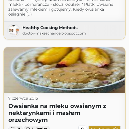
mleka - pomarańcza - slodzik/cukier * Płatki owsiane
zalewamy mlekiem i gotujemy. Kiedy owsianka
osiagnie (...)
Healthy Cooking Methods
doctor-makeachange.blogspot.com
7 czerwca 2015
Owsianka na mleku owsianym z
nektarynkami i masłem
orzechowym
0
71
1
Zapisz