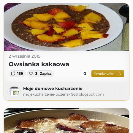
2 września 2019
Owsianka kakaowa
0
139
3
Zapisz
Smakowite
Moje domowe kucharzenie
mojekucharzenie-bozena-1968.blogspot.com