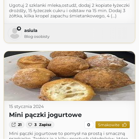
Ugotuj 2 szklanki mleka,ostudź, dodaj 2 kopiate łyżeczki
drożdży, 15 łyżeczek cukru i odstaw na 15 min. Dodaj 3
żółtka, kilka kropel zapachu śmietankowego, 4 (...)
asiula
Blog osobisty
15 stycznia 2024
Mini pączki jogurtowe
0
21
3
Zapisz
Smakowite
Mini pączki jogurtowe to pomysł na prostą i smaczną
przekąskę. Zrobisz je z kilku prostych składników, które