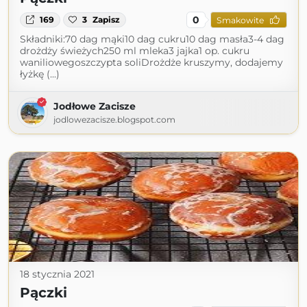
0
169
3
Zapisz
Smakowite
Składniki:70 dag mąki10 dag cukru10 dag masła3-4 dag
drożdży świeżych250 ml mleka3 jajka1 op. cukru
waniliowegoszczypta soliDrożdże kruszymy, dodajemy
łyżkę (...)
Jodłowe Zacisze
jodlowezacisze.blogspot.com
18 stycznia 2021
Pączki