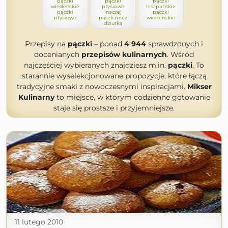
pączki
pączki
pączki
wiedeńskie
ptysiowe
hiszpańskie
pączki
inaczej
pączki
ptysiowe
pączkami z
wiedeńskie
dziurką
Przepisy na
pączki
– ponad
4 944
sprawdzonych i
docenianych
przepisów kulinarnych
. Wśród
najczęściej wybieranych znajdziesz m.in.
pączki
. To
starannie wyselekcjonowane propozycje, które łączą
tradycyjne smaki z nowoczesnymi inspiracjami.
Mikser
Kulinarny
to miejsce, w którym codzienne gotowanie
staje się prostsze i przyjemniejsze.
11 lutego 2010