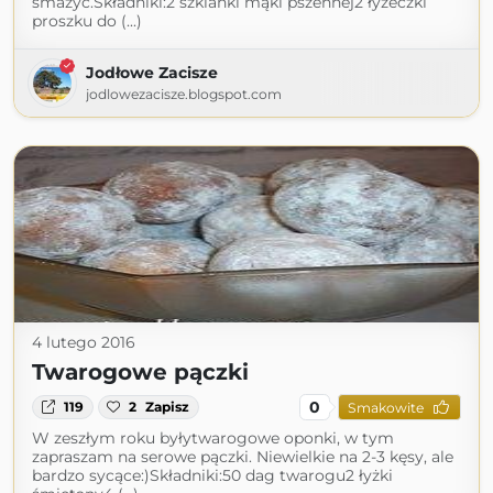
smażyć.Składniki:2 szklanki mąki pszennej2 łyżeczki
proszku do (...)
Jodłowe Zacisze
jodlowezacisze.blogspot.com
4 lutego 2016
Twarogowe pączki
0
119
2
Zapisz
Smakowite
W zeszłym roku byłytwarogowe oponki, w tym
zapraszam na serowe pączki. Niewielkie na 2-3 kęsy, ale
bardzo sycące:)Składniki:50 dag twarogu2 łyżki