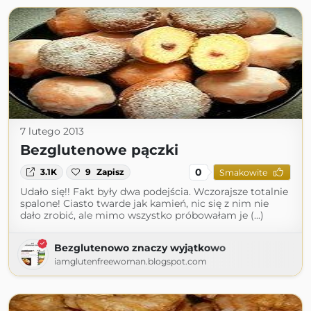
7 lutego 2013
Bezglutenowe pączki
0
3.1K
9
Zapisz
Smakowite
Udało się!! Fakt były dwa podejścia. Wczorajsze totalnie
spalone! Ciasto twarde jak kamień, nic się z nim nie
dało zrobić, ale mimo wszystko próbowałam je (...)
Bezglutenowo znaczy wyjątkowo
iamglutenfreewoman.blogspot.com