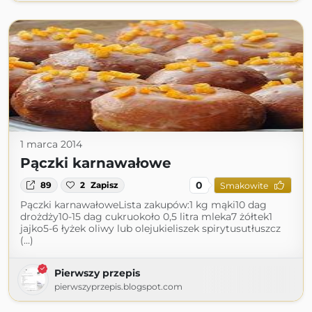
1 marca 2014
Pączki karnawałowe
0
89
2
Zapisz
Smakowite
Pączki karnawałoweLista zakupów:1 kg mąki10 dag
drożdży10-15 dag cukruokoło 0,5 litra mleka7 żółtek1
jajko5-6 łyżek oliwy lub olejukieliszek spirytusutłuszcz
(...)
Pierwszy przepis
pierwszyprzepis.blogspot.com