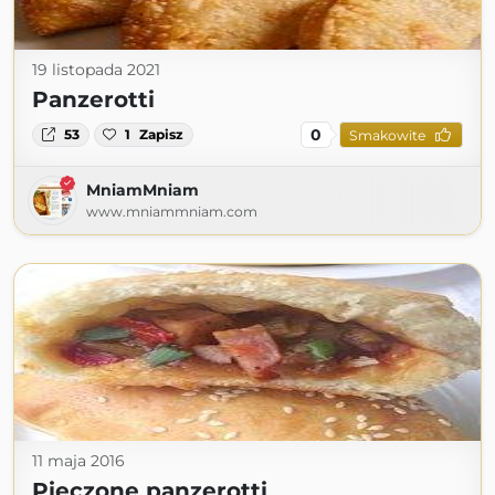
19 listopada 2021
Panzerotti
0
53
1
Zapisz
Smakowite
MniamMniam
www.mniammniam.com
11 maja 2016
Pieczone panzerotti