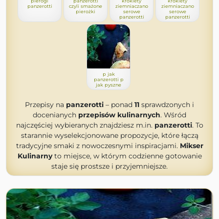
pierogi
panzerotti
krokiety
krokiety
panzerotti
czyli smażone
ziemniaczano
ziemniaczano
pierożki
serowe
serowe
panzerotti
panzerotti
p jak
panzerotti p
jak pyszne
Przepisy na
panzerotti
– ponad
11
sprawdzonych i
docenianych
przepisów kulinarnych
. Wśród
najczęściej wybieranych znajdziesz m.in.
panzerotti
. To
starannie wyselekcjonowane propozycje, które łączą
tradycyjne smaki z nowoczesnymi inspiracjami.
Mikser
Kulinarny
to miejsce, w którym codzienne gotowanie
staje się prostsze i przyjemniejsze.