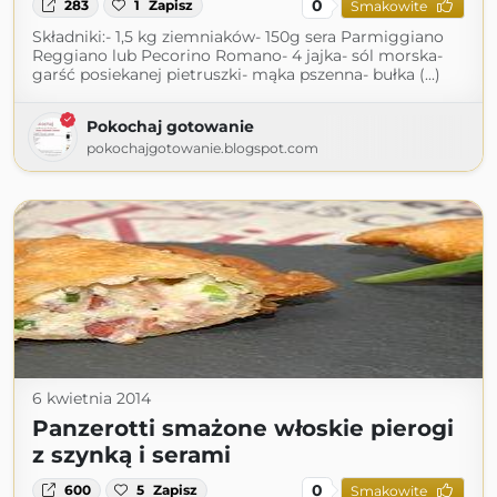
0
283
1
Zapisz
Smakowite
Składniki:- 1,5 kg ziemniaków- 150g sera Parmiggiano
Reggiano lub Pecorino Romano- 4 jajka- sól morska-
garść posiekanej pietruszki- mąka pszenna- bułka (...)
Pokochaj gotowanie
pokochajgotowanie.blogspot.com
6 kwietnia 2014
Panzerotti smażone włoskie pierogi
z szynką i serami
0
600
5
Zapisz
Smakowite