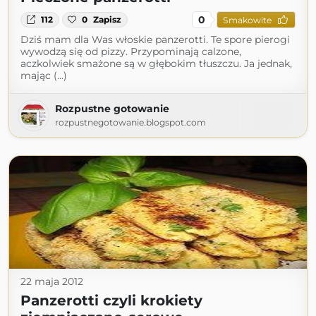
0
112
0
Zapisz
Smakowite
Dziś mam dla Was włoskie panzerotti. Te spore pierogi
wywodzą się od pizzy. Przypominają calzone,
aczkolwiek smażone są w głębokim tłuszczu. Ja jednak,
mając (...)
Rozpustne gotowanie
rozpustnegotowanie.blogspot.com
22 maja 2012
Panzerotti czyli krokiety