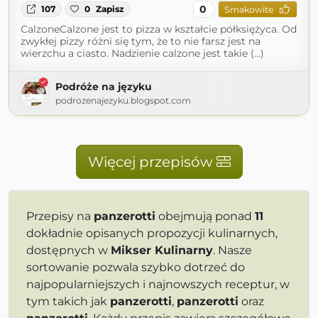
0
107
0
Zapisz
Smakowite
CalzoneCalzone jest to pizza w kształcie półksiężyca. Od
zwykłej pizzy różni się tym, że to nie farsz jest na
wierzchu a ciasto. Nadzienie calzone jest takie (...)
Podróże na języku
podrozenajezyku.blogspot.com
Więcej przepisów
Przepisy na
panzerotti
obejmują ponad
11
dokładnie opisanych propozycji kulinarnych,
dostępnych w
Mikser Kulinarny
. Nasze
sortowanie pozwala szybko dotrzeć do
najpopularniejszych i najnowszych receptur, w
tym takich jak
panzerotti
,
panzerotti
oraz