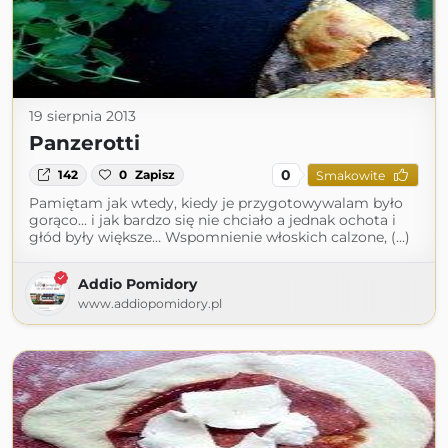
19 sierpnia 2013
Panzerotti
0
142
0
Zapisz
Smakowite
Pamiętam jak wtedy, kiedy je przygotowywalam było
gorąco… i jak bardzo się nie chciało a jednak ochota i
głód były większe… Wspomnienie włoskich calzone, (...)
Addio Pomidory
www.addiopomidory.pl