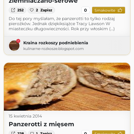
ziemniaczano-serowe
0
252
2
Zapisz
Smakowite
Do tej pory myślałam, że panzerotti to tylko rodzaj
pierożków. Jednak dziękiksiążce Tracy Lawson W
miasteczku długowieczności. Rok przy włoskim (...)
Kraina rozkoszy podniebienia
kulinarne-rozkosze.blogspot.com
15 kwietnia 2014
Panzerotti z mięsem
0
228
1
Zapisz
Smakowite