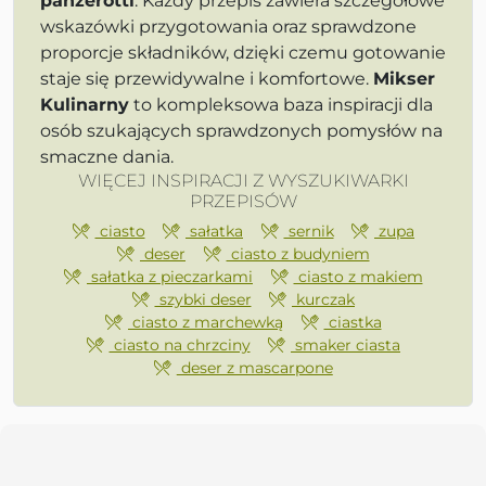
panzerotti
. Każdy przepis zawiera szczegółowe
wskazówki przygotowania oraz sprawdzone
proporcje składników, dzięki czemu gotowanie
staje się przewidywalne i komfortowe.
Mikser
Kulinarny
to kompleksowa baza inspiracji dla
osób szukających sprawdzonych pomysłów na
smaczne dania.
WIĘCEJ INSPIRACJI Z WYSZUKIWARKI
PRZEPISÓW
ciasto
sałatka
sernik
zupa
deser
ciasto z budyniem
sałatka z pieczarkami
ciasto z makiem
szybki deser
kurczak
ciasto z marchewką
ciastka
ciasto na chrzciny
smaker ciasta
deser z mascarpone