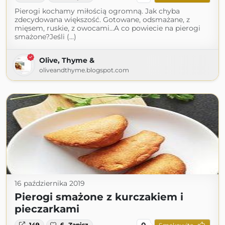
Pierogi kochamy miłością ogromną. Jak chyba
zdecydowana większość. Gotowane, odsmażane, z
mięsem, ruskie, z owocami…A co powiecie na pierogi
smażone?Jeśli (...)
Olive, Thyme &
oliveandthyme.blogspot.com
16 października 2019
Pierogi smażone z kurczakiem i
pieczarkami
0
149
6
Zapisz