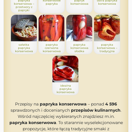
papryka
konserwowe
papryk
ostra papryka
konserwowa –
papryka
konserwowa
konserwowa
przetwory z
papryki
sałatka
papryka
papryka
papryka
papryka
czerwona
konserwowa
konserwowa –
konserwowa
konserwowa
słodka
tradycyjna
idealna
papryka
konserwowa
Przepisy na
papryka konserwowa
– ponad
4 596
sprawdzonych i docenianych
przepisów kulinarnych
.
Wśród najczęściej wybieranych znajdziesz m.in.
papryka konserwowa
. To starannie wyselekcjonowane
propozycje, które łączą tradycyjne smaki z