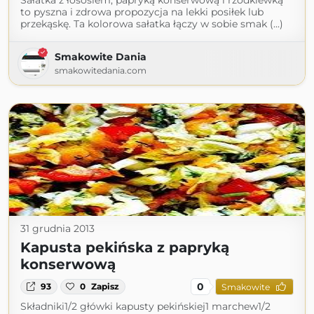
Sałatka z łososiem, papryką konserwową i rzodkiewką
to pyszna i zdrowa propozycja na lekki posiłek lub
przekąskę. Ta kolorowa sałatka łączy w sobie smak (...)
Smakowite Dania
smakowitedania.com
31 grudnia 2013
Kapusta pekińska z papryką
konserwową
0
93
0
Zapisz
Smakowite
Składniki1/2 główki kapusty pekińskiej1 marchew1/2