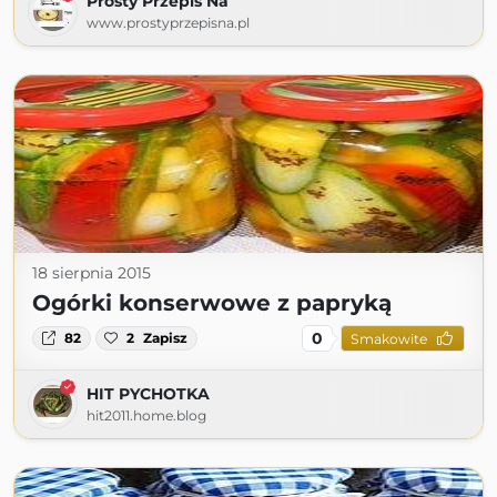
Prosty Przepis Na
www.prostyprzepisna.pl
18 sierpnia 2015
Ogórki konserwowe z papryką
0
82
2
Zapisz
Smakowite
HIT PYCHOTKA
hit2011.home.blog