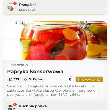
Przepiski
przepiski.pl
11 sierpnia 2018
Papryka konserwowa
0
135
3
Zapisz
Smakowite
Składniki : • 3 większe papryki • 4 plasterki cebuli • 2
ząbki czosnku • kilka plasterków obranej marchewki • 1
papryczka chili (opcjonalnie) • 1 i 1/2 łyżki (...)
Kuchnia polska