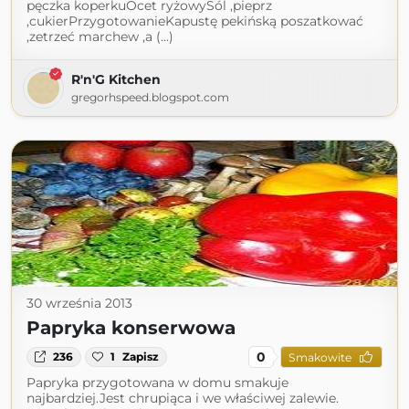
pęczka koperkuOcet ryżowySól ,pieprz
,cukierPrzygotowanieKapustę pekińską poszatkować
,zetrzeć marchew ,a (...)
R'n'G Kitchen
gregorhspeed.blogspot.com
30 września 2013
Papryka konserwowa
0
236
1
Zapisz
Smakowite
Papryka przygotowana w domu smakuje
najbardziej.Jest chrupiąca i we właściwej zalewie.