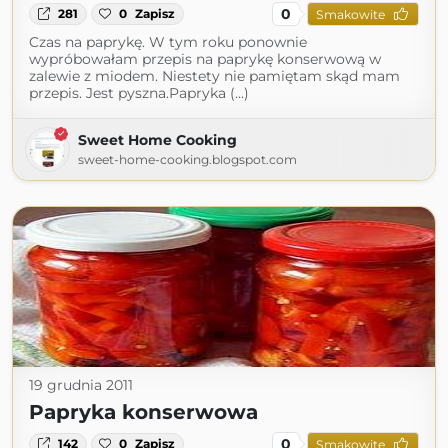
0
281
0
Zapisz
Smakowite
Czas na paprykę. W tym roku ponownie
wypróbowałam przepis na paprykę konserwową w
zalewie z miodem. Niestety nie pamiętam skąd mam
przepis. Jest pyszna.Papryka (...)
Sweet Home Cooking
sweet-home-cooking.blogspot.com
19 grudnia 2011
Papryka konserwowa
0
142
0
Zapisz
Smakowite