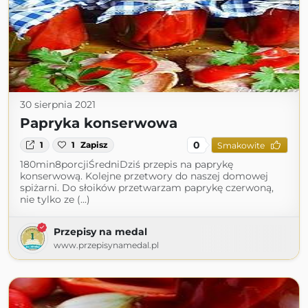
30 sierpnia 2021
Papryka konserwowa
0
1
1
Zapisz
Smakowite
180min8porcjiŚredniDziś przepis na paprykę
konserwową. Kolejne przetwory do naszej domowej
spiżarni. Do słoików przetwarzam paprykę czerwoną,
nie tylko ze (...)
Przepisy na medal
www.przepisynamedal.pl