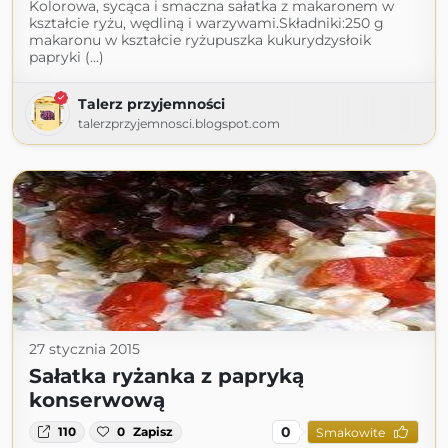
Kolorowa, sycąca i smaczna sałatka z makaronem w
kształcie ryżu, wędliną i warzywami.Składniki:250 g
makaronu w kształcie ryżupuszka kukurydzysłoik
papryki (...)
Talerz przyjemności
talerzprzyjemnosci.blogspot.com
27 stycznia 2015
Sałatka ryżanka z papryką
konserwową
0
110
0
Zapisz
Smakowite