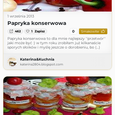
1 września 2013
Papryka konserwowa
0
462
1
Zapisz
Smakowite
Papryka konserwowa to dla mnie najlepszy ''przetwór''
jaki może być :) w tym roku zrobiłam już kilkanaście
sporych słoików i myślę jeszcze o dorobieniu, bo (...)
Katerina&Kuchnia
katerina2804.blogspot.com