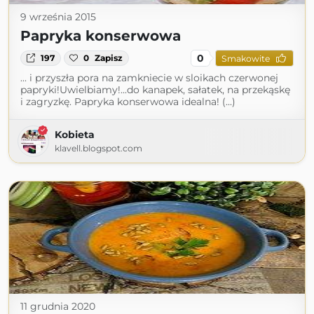
9 września 2015
Papryka konserwowa
0
197
0
Zapisz
Smakowite
... i przyszła pora na zamkniecie w sloikach czerwonej
papryki!Uwielbiamy!...do kanapek, sałatek, na przekąskę
i zagryzkę. Papryka konserwowa idealna! (...)
Kobieta
klavell.blogspot.com
11 grudnia 2020