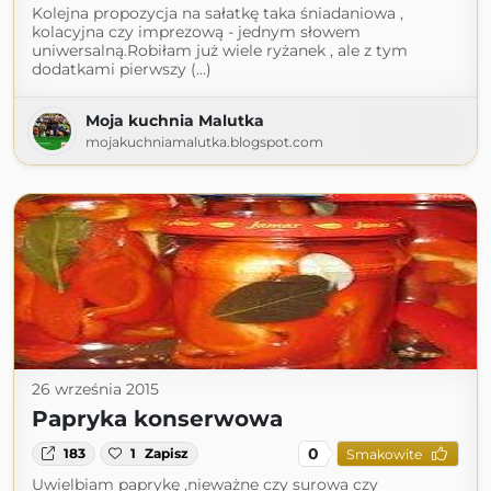
Kolejna propozycja na sałatkę taka śniadaniowa ,
kolacyjna czy imprezową - jednym słowem
uniwersalną.Robiłam już wiele ryżanek , ale z tym
dodatkami pierwszy (...)
Moja kuchnia Malutka
mojakuchniamalutka.blogspot.com
26 września 2015
Papryka konserwowa
0
183
1
Zapisz
Smakowite
Uwielbiam paprykę ,nieważne czy surowa czy