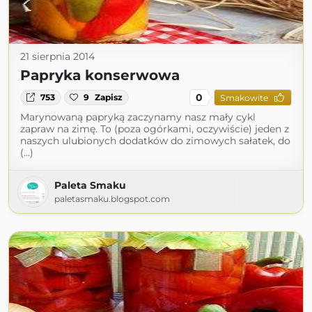
21 sierpnia 2014
Papryka konserwowa
0
753
9
Zapisz
Smakowite
Marynowaną papryką zaczynamy nasz mały cykl
zapraw na zimę. To (poza ogórkami, oczywiście) jeden z
naszych ulubionych dodatków do zimowych sałatek, do
(...)
Paleta Smaku
paletasmaku.blogspot.com