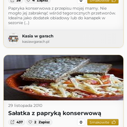
0
26
4
Zapisz
Smakowite
Papryka konserwowa z przepisu mojej mamy. Nie
mogło jej zabraknąć wśród tegorocznych przetworów.
Idealna jako dodatek obiadowy lub do kanapek w
sezonie (...)
Kasia w garach
kasiawgarach.pl
29 listopada 2010
Sałatka z papryką konserwową
0
437
2
Zapisz
Smakowite