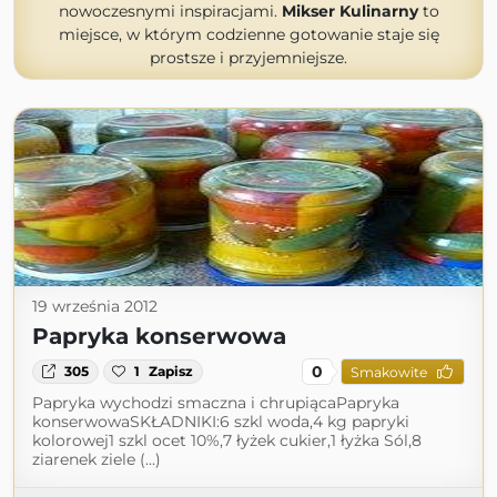
nowoczesnymi inspiracjami.
Mikser Kulinarny
to
miejsce, w którym codzienne gotowanie staje się
prostsze i przyjemniejsze.
19 września 2012
Papryka konserwowa
0
305
1
Zapisz
Smakowite
Papryka wychodzi smaczna i chrupiącaPapryka
konserwowaSKŁADNIKI:6 szkl woda,4 kg papryki
kolorowej1 szkl ocet 10%,7 łyżek cukier,1 łyżka Sól,8
ziarenek ziele (...)