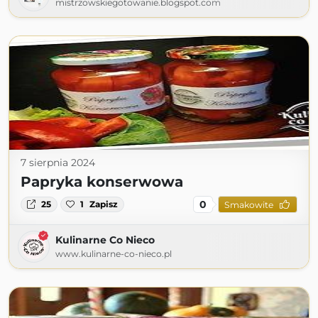
mistrzowskiegotowanie.blogspot.com
7 sierpnia 2024
Papryka konserwowa
0
25
1
Zapisz
Smakowite
Kulinarne Co Nieco
www.kulinarne-co-nieco.pl