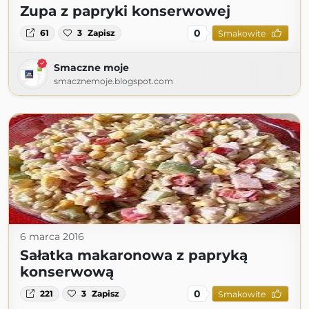
Zupa z papryki konserwowej
0
61
3
Zapisz
Smakowite
Smaczne moje
smacznemoje.blogspot.com
6 marca 2016
Sałatka makaronowa z papryką
konserwową
0
221
3
Zapisz
Smakowite