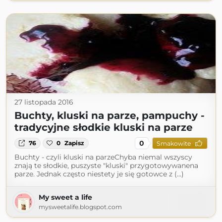
27 listopada 2016
Buchty, kluski na parze, pampuchy -
tradycyjne słodkie kluski na parze
0
76
0
Zapisz
Smakowite
Buchty - czyli kluski na parzeChyba niemal wszyscy
znają te słodkie, puszyste "kluski" przygotowywanena
parze. Jednak często niestety je się gotowce z (...)
My sweet a life
mysweetalife.blogspot.com