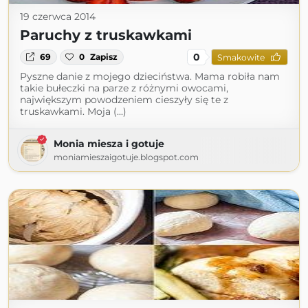
19 czerwca 2014
Paruchy z truskawkami
0
69
0
Zapisz
Smakowite
Pyszne danie z mojego dzieciństwa. Mama robiła nam
takie bułeczki na parze z różnymi owocami,
największym powodzeniem cieszyły się te z
truskawkami. Moja (...)
Monia miesza i gotuje
moniamieszaigotuje.blogspot.com