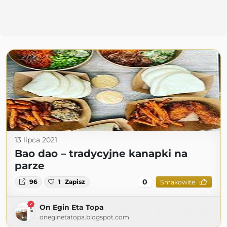
13 lipca 2021
Bao dao – tradycyjne kanapki na
parze
0
96
1
Zapisz
Smakowite
On Egin Eta Topa
oneginetatopa.blogspot.com