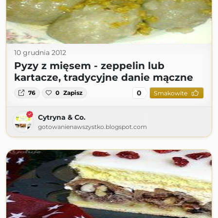
10 grudnia 2012
Pyzy z mięsem - zeppelin lub
kartacze, tradycyjne danie mączne
0
76
0
Zapisz
Smakowite
Cytryna & Co.
gotowanienawszystko.blogspot.com