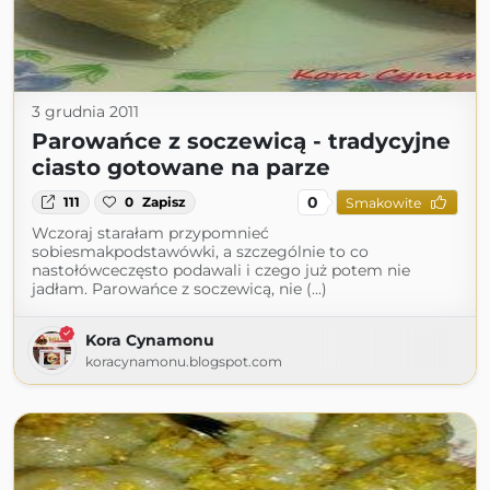
3 grudnia 2011
Parowańce z soczewicą - tradycyjne
ciasto gotowane na parze
0
111
0
Zapisz
Smakowite
Wczoraj starałam przypomnieć
sobiesmakpodstawówki, a szczególnie to co
nastołówceczęsto podawali i czego już potem nie
jadłam. Parowańce z soczewicą, nie (...)
Kora Cynamonu
koracynamonu.blogspot.com