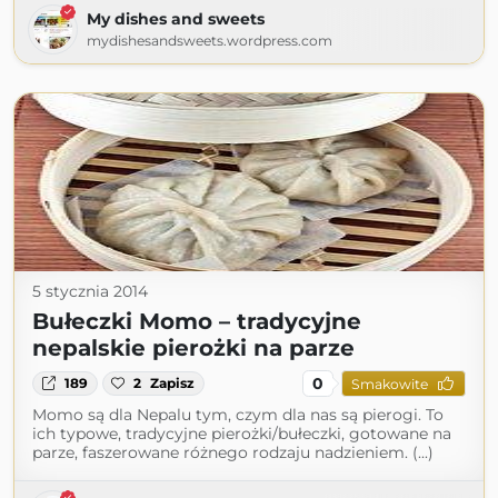
My dishes and sweets
mydishesandsweets.wordpress.com
5 stycznia 2014
Bułeczki Momo – tradycyjne
nepalskie pierożki na parze
0
189
2
Zapisz
Smakowite
Momo są dla Nepalu tym, czym dla nas są pierogi. To
ich typowe, tradycyjne pierożki/bułeczki, gotowane na
parze, faszerowane różnego rodzaju nadzieniem. (...)