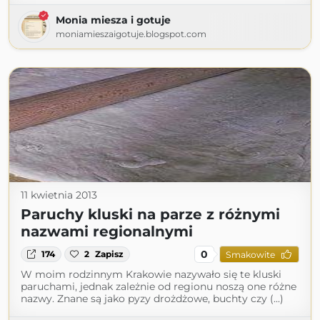
Monia miesza i gotuje
moniamieszaigotuje.blogspot.com
11 kwietnia 2013
Paruchy kluski na parze z różnymi
nazwami regionalnymi
0
174
2
Zapisz
Smakowite
W moim rodzinnym Krakowie nazywało się te kluski
paruchami, jednak zależnie od regionu noszą one różne
nazwy. Znane są jako pyzy drożdżowe, buchty czy (...)