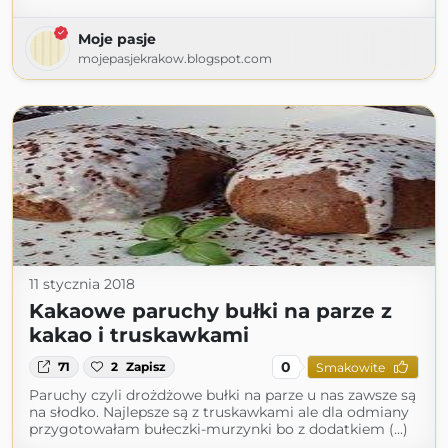
Moje pasje
mojepasjekrakow.blogspot.com
11 stycznia 2018
Kakaowe paruchy bułki na parze z
kakao i truskawkami
0
71
2
Zapisz
Smakowite
Paruchy czyli drożdżowe bułki na parze u nas zawsze są
na słodko. Najlepsze są z truskawkami ale dla odmiany
przygotowałam bułeczki-murzynki bo z dodatkiem (...)