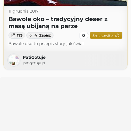
11 grudnia 2017
Bawole oko – tradycyjny deser z
masą ubijaną na parze
0
173
4
Zapisz
Smakowite
Bawole oko to przepis stary jak świat
PatiGotuje
patigotuje.pl