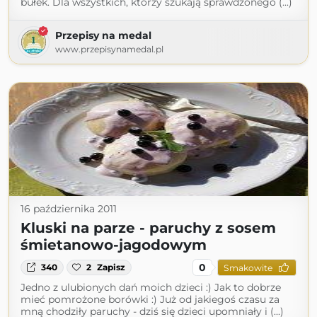
bułek. Dla wszystkich, którzy szukają sprawdzonego (...)
Przepisy na medal
www.przepisynamedal.pl
16 października 2011
Kluski na parze - paruchy z sosem
śmietanowo-jagodowym
0
340
2
Zapisz
Smakowite
Jedno z ulubionych dań moich dzieci :) Jak to dobrze
mieć pomrożone borówki :) Już od jakiegoś czasu za
mną chodziły paruchy - dziś się dzieci upomniały i (...)