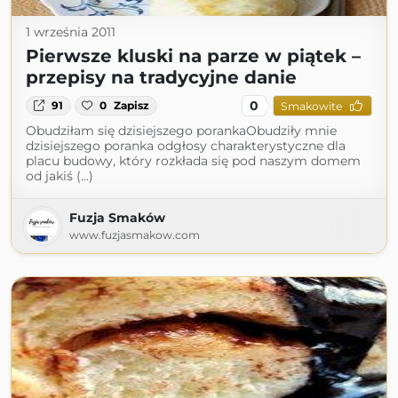
1 września 2011
Pierwsze kluski na parze w piątek –
przepisy na tradycyjne danie
0
91
0
Zapisz
Smakowite
Obudziłam się dzisiejszego porankaObudziły mnie
dzisiejszego poranka odgłosy charakterystyczne dla
placu budowy, który rozkłada się pod naszym domem
od jakiś (...)
Fuzja Smaków
www.fuzjasmakow.com