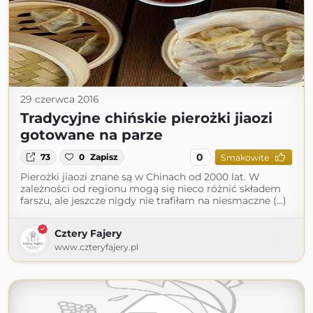
29 czerwca 2016
Tradycyjne chińskie pierożki jiaozi
gotowane na parze
0
73
0
Zapisz
Smakowite
Pierożki jiaozi znane są w Chinach od 2000 lat. W
zależności od regionu mogą się nieco różnić składem
farszu, ale jeszcze nigdy nie trafiłam na niesmaczne (...)
Cztery Fajery
www.czteryfajery.pl