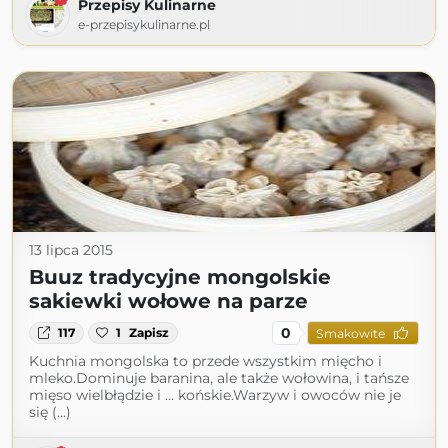
Przepisy Kulinarne
e-przepisykulinarne.pl
13 lipca 2015
Buuz tradycyjne mongolskie
sakiewki wołowe na parze
0
117
1
Zapisz
Smakowite
Kuchnia mongolska to przede wszystkim mięcho i
mleko.Dominuje baranina, ale także wołowina, i tańsze
mięso wielbłądzie i ... końskie.Warzyw i owoców nie je
się (...)