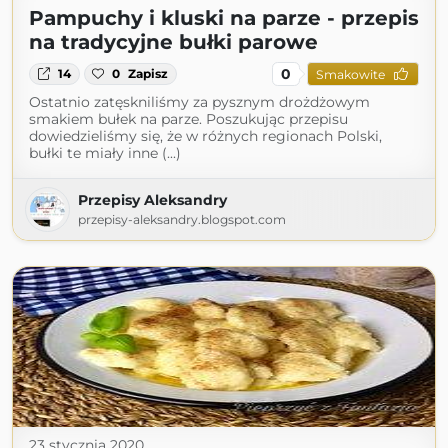
Pampuchy i kluski na parze - przepis
na tradycyjne bułki parowe
0
14
0
Zapisz
Smakowite
Ostatnio zatęskniliśmy za pysznym drożdżowym
smakiem bułek na parze. Poszukując przepisu
dowiedzieliśmy się, że w różnych regionach Polski,
bułki te miały inne (...)
Przepisy Aleksandry
przepisy-aleksandry.blogspot.com
23 stycznia 2020