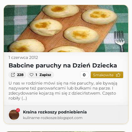
1 czerwca 2012
Babcine paruchy na Dzień Dziecka
0
228
1
Zapisz
Smakowite
U nas w rodzinie mówi się na nie paruchy, ale bywają
nazywane też parowańcami lub bułkami na parze. I
zdecydowanie kojarzą mi się z dzieciństwem. Często
robiły (...)
Kraina rozkoszy podniebienia
kulinarne-rozkosze.blogspot.com