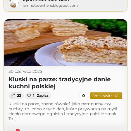
iamnotevenhere.blogspot.com
30 czerwca 2025
Kluski na parze: tradycyjne danie
kuchni polskiej
0
23
1
Zapisz
Smakowite
Kluski na parze, znane również jako pampuchy czy
buchty, to jedno z tych dań, które przywodzą na myśl
ciepło domowego ogniska i tradycyjne, polskie smaki.
To (...)