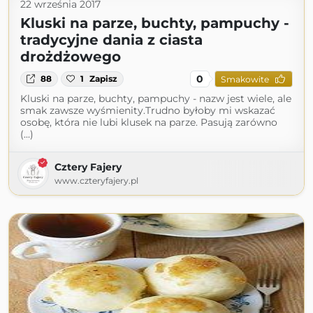
22 września 2017
Kluski na parze, buchty, pampuchy -
tradycyjne dania z ciasta
drożdżowego
0
88
1
Zapisz
Smakowite
Kluski na parze, buchty, pampuchy - nazw jest wiele, ale
smak zawsze wyśmienity.Trudno byłoby mi wskazać
osobę, która nie lubi klusek na parze. Pasują zarówno
(...)
Cztery Fajery
www.czteryfajery.pl