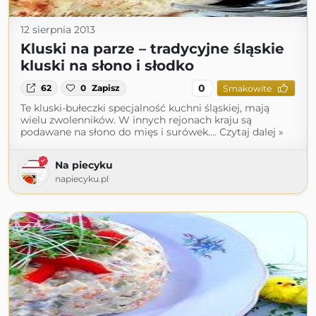
12 sierpnia 2013
Kluski na parze – tradycyjne śląskie
kluski na słono i słodko
0
62
0
Zapisz
Smakowite
Te kluski-bułeczki specjalność kuchni śląskiej, mają
wielu zwolenników. W innych rejonach kraju są
podawane na słono do mięs i surówek.... Czytaj dalej »
Na piecyku
napiecyku.pl