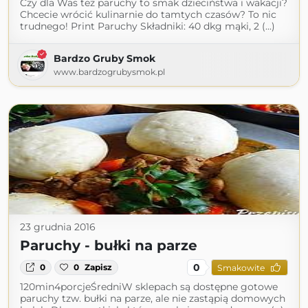
Czy dla Was też paruchy to smak dzieciństwa i wakacji?
Chcecie wrócić kulinarnie do tamtych czasów? To nic
trudnego! Print Paruchy Składniki: 40 dkg mąki, 2 (...)
Bardzo Gruby Smok
www.bardzogrubysmok.pl
23 grudnia 2016
Paruchy - bułki na parze
0
0
0
Zapisz
Smakowite
120min4porcjeŚredniW sklepach są dostępne gotowe
paruchy tzw. bułki na parze, ale nie zastąpią domowych