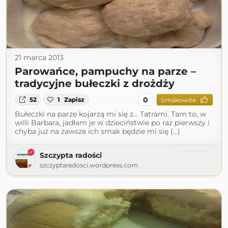
21 marca 2013
Parowańce, pampuchy na parze –
tradycyjne bułeczki z drożdży
0
52
1
Zapisz
Smakowite
Bułeczki na parze kojarzą mi się z… Tatrami. Tam to, w
willi Barbara, jadłam je w dzieciństwie po raz pierwszy i
chyba już na zawsze ich smak będzie mi się (...)
Szczypta radości
szczyptaradosci.wordpress.com