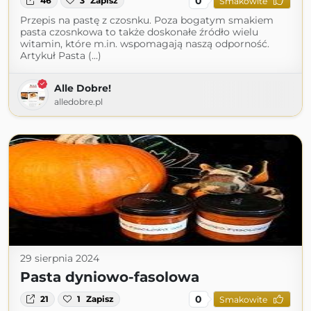
0
46
3
Zapisz
Smakowite
Przepis na pastę z czosnku. Poza bogatym smakiem
pasta czosnkowa to także doskonałe źródło wielu
witamin, które m.in. wspomagają naszą odporność.
Artykuł Pasta (...)
Alle Dobre!
alledobre.pl
29 sierpnia 2024
Pasta dyniowo-fasolowa
0
21
1
Zapisz
Smakowite