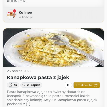
KULINEO.PL.
Kulineo
kulineo.pl
23 marca 2022
Kanapkowa pasta z jajek
0
57
2
Zapisz
Smakowite
Pasta kanapkowa z jajek to świetny dodatek do
kanapek. Z pewnością taka pasta urozmaici każde
śniadanie czy kolację. Artykuł Kanapkowa pasta z jajek
pochodzi z (...)