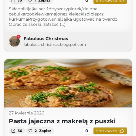
0
73
1
Zapisz
Smakowite
Składnikijajka ser żółtyszczypiorek/zielona
cebulkarzodkiewkamajonez kieleckisólpieprz
kurkumaPrzygotowanie|Jajka ugotować na twardo.
Obrać ze skórki, zetrzeć (...)
Fabulous Christmas
fabulous-christmas.blogspot.com
27 kwietnia 2026
Pasta jajeczna z makrelą z puszki
0
36
2
Zapisz
Smakowite