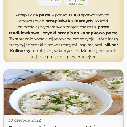
pasty pasta
pasta jajeczna
egg paste
Przepisy na
pasta
– ponad
13 168
sprawdzonych i
docenianych
przepisów kulinarnych
. Wśród
najczęściej wybieranych znajdziesz m.in.
pasta
rzodkiewkowa - szybki przepis na kanapkową pastę
.
To starannie wyselekcjonowane propozycje, które łączą
tradycyjne smaki z nowoczesnymi inspiracjami.
Mikser
Kulinarny
to miejsce, w którym codzienne gotowanie
staje się prostsze i przyjemniejsze.
30 czerwca 2022