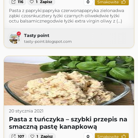
0
116
1
Zapisz
Smakowite
Pasta z papryki:papryka czerwonapapryka zielonadwa
ząbki czosnkucztery łyżki czarnych oliwekdwie łyżki
octu balsamicznegodwie łyżki extra virgin oliwy z (...)
Tasty point
tasty-point.blogspot.com
20 stycznia 2021
Pasta z tuńczyka – szybki przepis na
smaczną pastę kanapkową
0
107
1
Zapisz
Smakowite