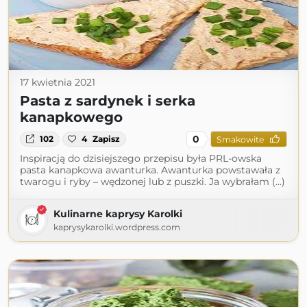
17 kwietnia 2021
Pasta z sardynek i serka
kanapkowego
0
102
4
Zapisz
Smakowite
Inspiracją do dzisiejszego przepisu była PRL-owska
pasta kanapkowa awanturka. Awanturka powstawała z
twarogu i ryby – wędzonej lub z puszki. Ja wybrałam (...)
Kulinarne kaprysy Karolki
kaprysykarolki.wordpress.com