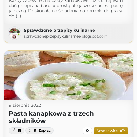
Każdy zapewne zna pasty kanapkowe. Dziś chcę wam
dać przepis na bardzo prostą ale jakże smaczną pastę
jajeczną. Doskonała na śniadania na kanapki do pracy,
do (...)
Sprawdzone przepisy kulinarne
sprawdzoneprzepisykulinarnee.blogspot.com
9 sierpnia 2022
Pasta kanapkowa z trzech
składników
0
51
5
Zapisz
Smakowite