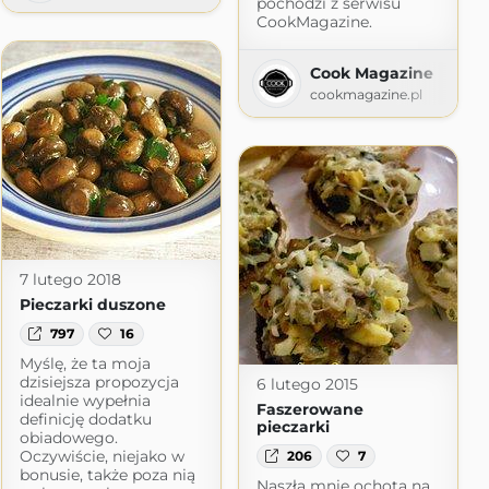
pochodzi z serwisu
CookMagazine.
Cook Magazine
cookmagazine.pl
7 lutego 2018
Pieczarki duszone
797
16
Myślę, że ta moja
dzisiejsza propozycja
6 lutego 2015
idealnie wypełnia
Faszerowane
definicję dodatku
pieczarki
obiadowego.
Oczywiście, niejako w
206
7
bonusie, także poza nią
Naszła mnie ochota na