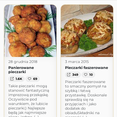
28 grudnia 2018
3 marca 2015
Panierowane
Pieczarki faszerowane
pieczarki
349
10
1.6K
69
Pieczarki faszerowane
Takie pieczarki mogą
to smaczny pomysł na
stanowić fantastyczną
szybką i łatwą
imprezową przekąskę.
przystawkę. Doskonale
Oczywiście pod
sprawdzą się na
warunkiem, że lubicie
przyjęciach i jako
pieczarki;) Najlepsze
dodatek do
będą jak najmniejsze
obiaduSkładniki na