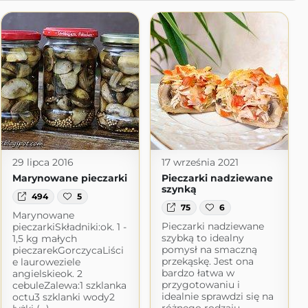
29 lipca 2016
17 września 2021
Marynowane pieczarki
Pieczarki nadziewane
szynką
494
5
75
6
Marynowane
Pieczarki nadziewane
pieczarkiSkładniki:ok. 1 -
szybką to idealny
1,5 kg małych
pomysł na smaczną
pieczarekGorczycaLiści
przekąskę. Jest ona
e lauroweziele
bardzo łatwa w
angielskieok. 2
przygotowaniu i
cebuleZalewa:1 szklanka
idealnie sprawdzi się na
octu3 szklanki wody2