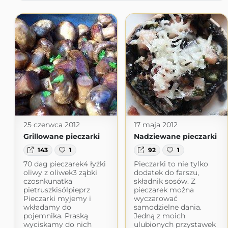
25 czerwca 2012
17 maja 2012
Grillowane pieczarki
Nadziewane pieczarki
143
1
92
1
70 dag pieczarek4 łyżki
Pieczarki to nie tylko
oliwy z oliwek3 ząbki
dodatek do farszu,
czosnkunatka
składnik sosów. Z
pietruszkisólpieprz
pieczarek można
Pieczarki myjemy i
wyczarować
wkładamy do
samodzielne dania.
pojemnika. Praską
Jedną z moich
wyciskamy do nich
ulubionych przystawek