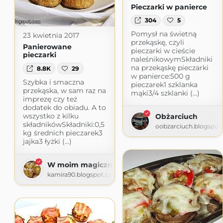
Pieczarki w panierce
304
5
Pomysł na świetną
23 kwietnia 2017
przekąskę, czyli
Panierowane
pieczarki w cieście
pieczarki
naleśnikowymSkładniki
na przekąskę pieczarki
8.8K
29
w panierce:500 g
Szybka i smaczna
pieczarek1 szklanka
przekąska, w sam raz na
mąki3/4 szklanki (...)
imprezę czy też
dodatek do obiadu. A to
wszystko z kilku
Obżarciuch
składnikówSkładniki:0,5
oobzarciuch.blogspot
kg średnich pieczarek3
jajka3 łyżki (...)
W moim magicznym domu
kamira90.blogspot.com