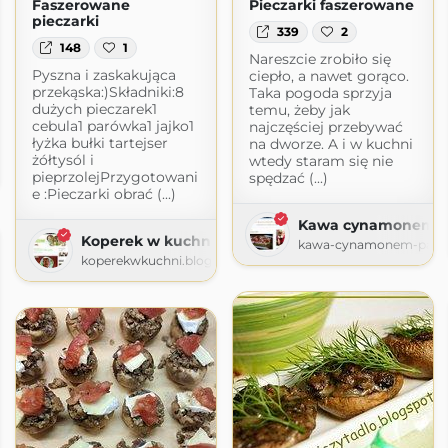
Faszerowane
Pieczarki faszerowane
pieczarki
339
2
148
1
Nareszcie zrobiło się
Pyszna i zaskakująca
ciepło, a nawet gorąco.
przekąska:)Składniki:8
Taka pogoda sprzyja
dużych pieczarek1
temu, żeby jak
cebula1 parówka1 jajko1
najczęściej przebywać
łyżka bułki tartejser
na dworze. A i w kuchni
welacje
żółtysól i
wtedy staram się nie
elacje.pl
pieprzolejPrzygotowani
spędzać (...)
e :Pieczarki obrać (...)
Kawa cynamonem p
Koperek w kuchni
kawa-cynamonem-pachn
koperekwkuchni.blogspot.com