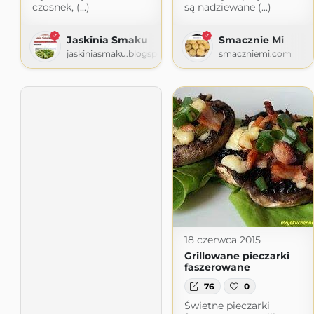
czosnek, (...)
są nadziewane (...)
Jaskinia Smaku
Smacznie Mi
jaskiniasmaku.blogspot.com
smaczniemi.com
18 czerwca 2015
Grillowane pieczarki
faszerowane
76
0
Świetne pieczarki