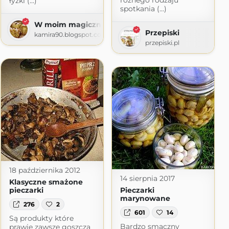
różnego rodzaju
łyżki (...)
spotkania (...)
W moim magicznym domu
Przepiski
om
kamira90.blogspot.com
przepiski.pl
18 października 2012
14 sierpnia 2017
Klasyczne smażone
pieczarki
Pieczarki
marynowane
276
2
601
14
Są produkty które
Bardzo smaczny
prawie zawsze goszczą