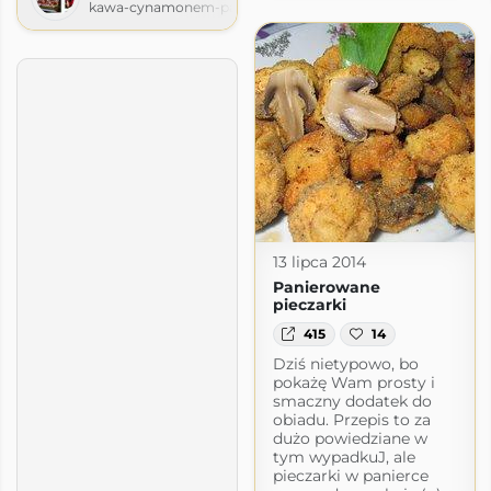
kawa-cynamonem-pachnaca.blogspot.com
13 lipca 2014
Panierowane
pieczarki
415
14
Dziś nietypowo, bo
pokażę Wam prosty i
smaczny dodatek do
obiadu. Przepis to za
dużo powiedziane w
tym wypadkuJ, ale
zu
pieczarki w panierce