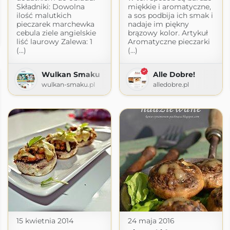
Składniki: Dowolna
miękkie i aromatyczne,
ilość malutkich
a sos podbija ich smak i
pieczarek marchewka
nadaje im piękny
cebula ziele angielskie
brązowy kolor. Artykuł
liść laurowy Zalewa: 1
Aromatyczne pieczarki
(...)
(...)
Wulkan Smaku
Alle Dobre!
wulkan-smaku.pl
alledobre.pl
15 kwietnia 2014
24 maja 2016