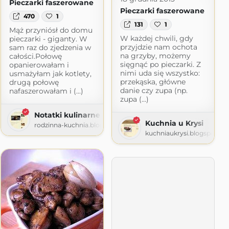
Pieczarki faszerowane
Pieczarki faszerowane
470
1
131
1
Mąż przyniósł do domu
W każdej chwili, gdy
pieczarki - giganty. W
przyjdzie nam ochota
sam raz do zjedzenia w
na grzyby, możemy
całości.Połowę
sięgnąć po pieczarki. Z
opanierowałam i
nimi uda się wszystko:
usmażyłam jak kotlety,
przekąska, główne
drugą połowę
danie czy zupa (np.
nafaszerowałam i (...)
zupa (...)
achnąca
Notatki kulinarne
Kuchnia u Krysi
aca.blogspot.com
rodzinna-kuchnia.blogspot.com
kuchniaukrysi.blogspot.c