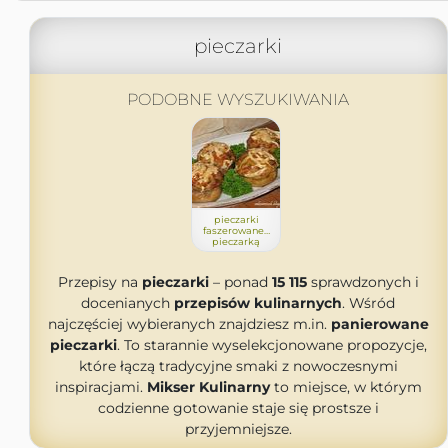
pieczarki
PODOBNE WYSZUKIWANIA
pieczarki
faszerowane…
pieczarką
Przepisy na
pieczarki
– ponad
15 115
sprawdzonych i
docenianych
przepisów kulinarnych
. Wśród
najczęściej wybieranych znajdziesz m.in.
panierowane
pieczarki
. To starannie wyselekcjonowane propozycje,
które łączą tradycyjne smaki z nowoczesnymi
inspiracjami.
Mikser Kulinarny
to miejsce, w którym
codzienne gotowanie staje się prostsze i
przyjemniejsze.