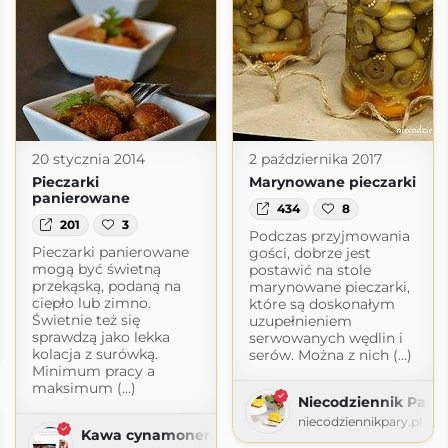
20 stycznia 2014
2 października 2017
Pieczarki
Marynowane pieczarki
panierowane
434
8
201
3
Podczas przyjmowania
Pieczarki panierowane
gości, dobrze jest
mogą być świetną
postawić na stole
przekąską, podaną na
marynowane pieczarki,
ciepło lub zimno.
które są doskonałym
Świetnie też się
uzupełnieniem
sprawdzą jako lekka
serwowanych wędlin i
com
kolacja z surówką.
serów. Można z nich (...)
Minimum pracy a
maksimum (...)
Niecodziennik Pary
niecodziennikpary.pl
Kawa cynamonem pachnąca