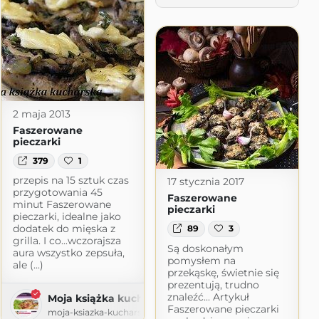
2 maja 2013
Faszerowane
pieczarki
379
1
przepis na 15 sztuk czas
17 stycznia 2017
przygotowania 45
Faszerowane
minut Faszerowane
pieczarki
pieczarki, idealne jako
dodatek do mięska z
89
3
grilla. I co...wczorajsza
Są doskonałym
aura wszystko zepsuła,
pomysłem na
ale (...)
przekąskę, świetnie się
prezentują, trudno
znaleźć... Artykuł
Moja książka kucharska
Faszerowane pieczarki
moja-ksiazka-kucharska.blogspot.com