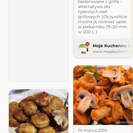
faszerowane z grilla -
alternatywa dla
typowych dań
grillowych :)Oczywiście
można je również upiec
w piekarniku (15-20 min.
w 200 (...)
Moje Kuchenne Re
www.mojekuchennerew
14 marca 2014