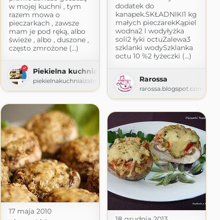
dodatek do
w mojej kuchni , tym
kanapek.SKŁADNIKI1 kg
razem mowa o
małych pieczarekKąpiel
pieczarkach , zawsze
wodna2 l wodyłyżka
mam je pod ręką, albo
soli2 łyki octuZalewa3
świeże , albo , duszone ,
szklanki wodySzklanka
często zmrożone (...)
octu 10 %2 łyżeczki (...)
Piekielna kuchnia Izabelli
Rarossa
piekielnakuchniaizabelli.blogspot.com
rarossa.blogspot.com
17 maja 2010
18 grudnia 2013