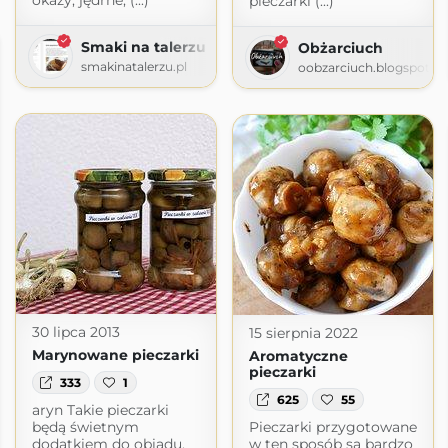
okazy, jędrne, (...)
pieczarki (...)
Smaki na talerzu
Obżarciuch
smakinatalerzu.pl
oobzarciuch.blogspot.c
30 lipca 2013
15 sierpnia 2022
Marynowane pieczarki
Aromatyczne
pieczarki
333
1
625
55
aryn Takie pieczarki
będą świetnym
Pieczarki przygotowane
dodatkiem do obiadu.
w ten sposób są bardzo