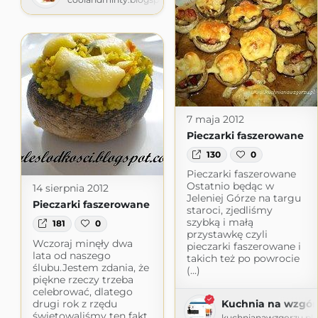
7 maja 2012
Pieczarki faszerowane
130
0
Pieczarki faszerowane
Ostatnio będąc w
14 sierpnia 2012
Jeleniej Górze na targu
Pieczarki faszerowane
staroci, zjedliśmy
szybką i małą
181
0
przystawkę czyli
Wczoraj minęły dwa
pieczarki faszerowane i
lata od naszego
takich też po powrocie
ślubu.Jestem zdania, że
(...)
piękne rzeczy trzeba
celebrować, dlatego
drugi rok z rzędu
Kuchnia na wzgór
świętowaliśmy ten fakt
kuchnianawzgorzu.pl