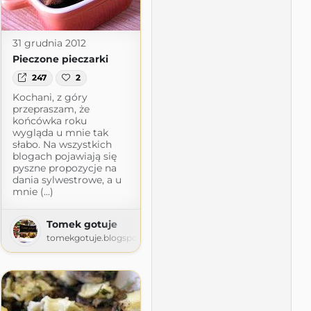
31 grudnia 2012
Pieczone pieczarki
247
2
Kochani, z góry
przepraszam, że
końcówka roku
wygląda u mnie tak
słabo. Na wszystkich
blogach pojawiają się
pyszne propozycje na
dania sylwestrowe, a u
mnie (...)
Tomek gotuje
.com
tomekgotuje.blogspot.com