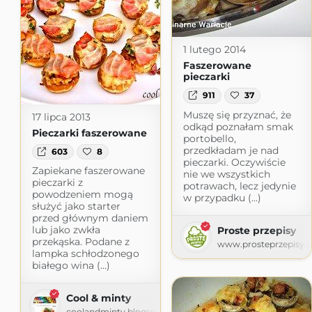
1 lutego 2014
Faszerowane
pieczarki
911
37
Muszę się przyznać, że
17 lipca 2013
odkąd poznałam smak
Pieczarki faszerowane
portobello,
przedkładam je nad
603
8
pieczarki. Oczywiście
Zapiekane faszerowane
nie we wszystkich
pieczarki z
potrawach, lecz jedynie
powodzeniem mogą
w przypadku (...)
służyć jako starter
przed głównym daniem
lub jako zwkła
Proste przepisy
przekąska. Podane z
www.prosteprzepisy.
lampka schłodzonego
białego wina (...)
Cool & minty
coolandminty.blogspot.com