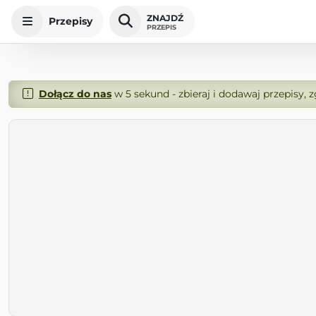
ZNAJDŹ
Przepisy
PRZEPIS
Dołącz do nas
w 5 sekund - zbieraj i dodawaj przepisy, 