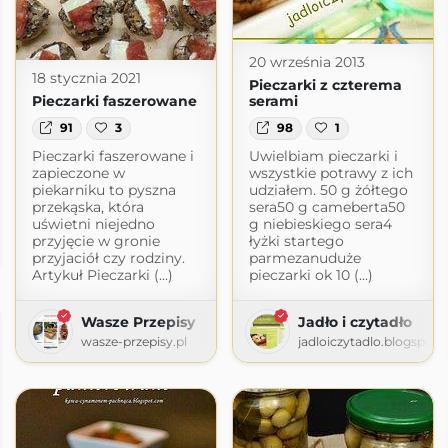
20 września 2013
18 stycznia 2021
Pieczarki z czterema
Pieczarki faszerowane
serami
91
3
98
1
Pieczarki faszerowane i
Uwielbiam pieczarki i
zapieczone w
wszystkie potrawy z ich
piekarniku to pyszna
udziałem. 50 g żółtego
przekąska, która
sera50 g cameberta50
uświetni niejedno
g niebieskiego sera4
przyjęcie w gronie
łyżki startego
.com
przyjaciół czy rodziny.
parmezanuduże
Artykuł Pieczarki (...)
pieczarki ok 10 (...)
Wasze Przepisy
Jadło i czytadło
wasze-przepisy.pl
jadloiczytadlo.blogspot