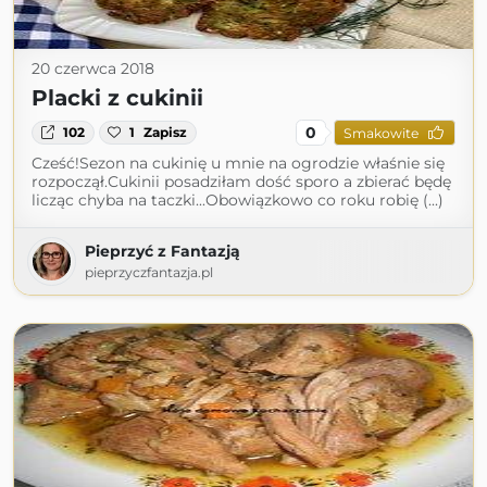
20 czerwca 2018
Placki z cukinii
0
102
1
Zapisz
Smakowite
Cześć!Sezon na cukinię u mnie na ogrodzie właśnie się
rozpoczął.Cukinii posadziłam dość sporo a zbierać będę
licząc chyba na taczki...Obowiązkowo co roku robię (...)
Pieprzyć z Fantazją
pieprzyczfantazja.pl