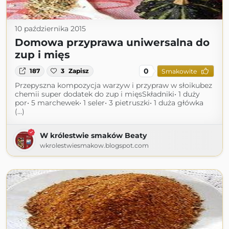
10 października 2015
Domowa przyprawa uniwersalna do
zup i mięs
0
187
3
Zapisz
Smakowite
Przepyszna kompozycja warzyw i przypraw w słoikubez
chemii super dodatek do zup i mięsSkładniki• 1 duży
por• 5 marchewek• 1 seler• 3 pietruszki• 1 duża główka
(...)
W królestwie smaków Beaty
wkrolestwiesmakow.blogspot.com