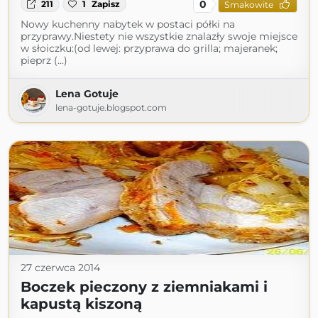
0
211
1
Zapisz
Smakowite
Nowy kuchenny nabytek w postaci półki na
przyprawy.Niestety nie wszystkie znalazły swoje miejsce
w słoiczku:(od lewej: przyprawa do grilla; majeranek;
pieprz (...)
Lena Gotuje
lena-gotuje.blogspot.com
27 czerwca 2014
Boczek pieczony z ziemniakami i
kapustą kiszoną