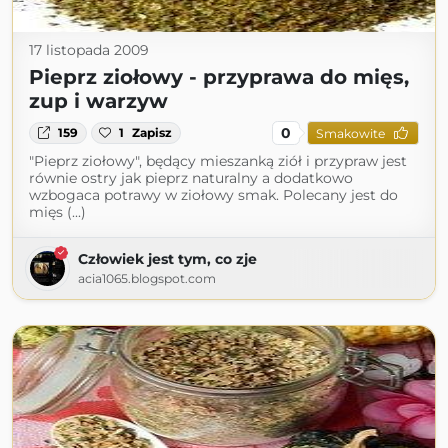
17 listopada 2009
Pieprz ziołowy - przyprawa do mięs,
zup i warzyw
0
159
1
Zapisz
Smakowite
"Pieprz ziołowy", będący mieszanką ziół i przypraw jest
równie ostry jak pieprz naturalny a dodatkowo
wzbogaca potrawy w ziołowy smak. Polecany jest do
mięs (...)
Człowiek jest tym, co zje
acia1065.blogspot.com