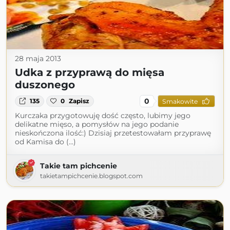
28 maja 2013
Udka z przyprawą do mięsa
duszonego
0
135
0
Zapisz
Smakowite
Kurczaka przygotowuję dość często, lubimy jego
delikatne mięso, a pomysłów na jego podanie
nieskończona ilość:) Dzisiaj przetestowałam przyprawę
od Kamisa do (...)
Takie tam pichcenie
takietampichcenie.blogspot.com