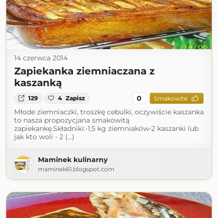
14 czerwca 2014
Zapiekanka ziemniaczana z
kaszanką
0
129
4
Zapisz
Smakowite
Młode ziemniaczki, troszkę cebulki, oczywiście kaszanka
to nasza propozycjana smakowitą
zapiekankę.Składniki:-1,5 kg ziemniaków-2 kaszanki lub
jak kto woli - 2 (...)
Maminek kulinarny
maminek61.blogspot.com