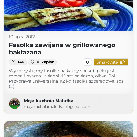
10 lipca 2012
Fasolka zawijana w grillowanego
bakłażana
0
146
0
Zapisz
Smakowite
Wykorzystujmy fasolkę na każdy sposób póki jest
młoda i pyszna . składniki 1 szt bakłażan, oliwa, Sól,
Przyprawa uniwersalna 1/2 kg fasolka szparagowa, sos
(...)
Moja kuchnia Malutka
mojakuchniamalutka.blogspot.com