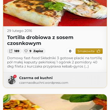
29 lutego 2016
Tortilla drobiowa z sosem
czosnkowym
0
189
9
Zapisz
Smakowite
Domowy fast-food Składniki 3 gotowe placki na tortillę
pół małej kapusty pekińskiej 1 ogórek 2 pomidory 40
dkg fileta z kurczaka przyprawa kebab-gyros (...)
Czarrna od kuchni
czarrnaodkuchni.wordpress.com