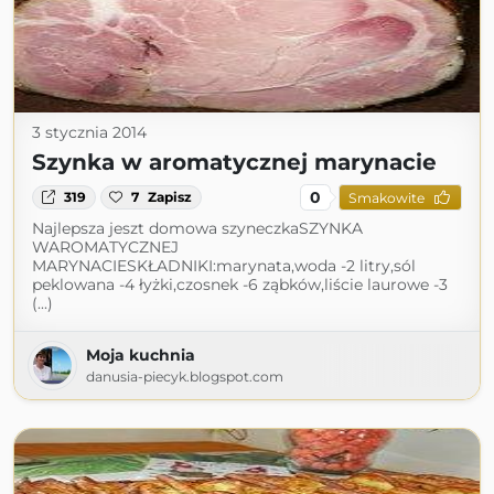
3 stycznia 2014
Szynka w aromatycznej marynacie
0
319
7
Zapisz
Smakowite
Najlepsza jeszt domowa szyneczkaSZYNKA
WAROMATYCZNEJ
MARYNACIESKŁADNIKI:marynata,woda -2 litry,sól
peklowana -4 łyżki,czosnek -6 ząbków,liście laurowe -3
(...)
Moja kuchnia
danusia-piecyk.blogspot.com