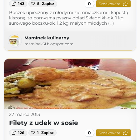
0
143
5
Zapisz
Smakowite
Boczek upieczony z młodymi ziemniaczkami i kapustą
kiszoną, to pomysłna pyszny obiad.Składniki:-ok. 1 kg
surowego boczku-ok. 1,2 kg małych młodych (...)
Maminek kulinarny
maminek61.blogspot.com
27 marca 2013
Filety z udek w sosie
0
126
1
Zapisz
Smakowite