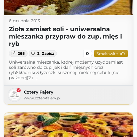
6 grudnia 2013
Zioła zamiast soli - uniwersalna
mieszanka przypraw do zup, mięs i
ryb
0
268
2
Zapisz
Smakowite
Uniwersalna mieszanka, której możemy użyć zamiast
soli zarówno do zup, jak i dań mięsnych oraz
rybSkładniki 3 łyżeczki suszonej mielonej cebuli (nie
prażonej)2 (...)
Cztery Fajery
www.czteryfajery.pl