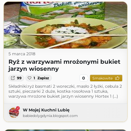
5 marca 2018
Ryż z warzywami mrożonymi bukiet
jarzyn wiosenny
0
99
1
Zapisz
Smakowite
Składniki:ryż basmati 2 woreczki, masło 2 łyżki, cebula 2
sztuki, pieczarki 2 duże, kostka rosołowa 1 sztuka,
warzywa mrożone bukiet jarzyn wiosenny Hortex 1 (...)
W Mojej Kuchni Lubię
babiedolygdynia.blogspot.com