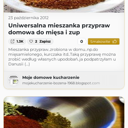
23 października 2012
Uniwersalna mieszanka przypraw
domowa do mięsa i zup
0
1.3K
2
Zapisz
Smakowite
Mieszanka przypraw..zrobiona w domu..np.do
mięsamielonego, kurczaka itd..Taką przyprawę można
zrobić według własnych upodobań..ja podpatrzyłam u
Danusii (...)
Moje domowe kucharzenie
mojekucharzenie-bozena-1968.blogspot.com