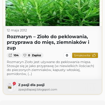
12 maja 2012
Rozmaryn – Zioło do peklowania,
przyprawa do mięs, ziemniaków i
zup
0
104
0
Zapisz
Smakowite
Rozmaryn Zioło jest używane do peklowania mięsa.
Stosuje się je jako przyprawę (w niewielkich ilościach)
do pieczonych ziemniaków, kapusty włoskiej,
pomidorów, (...)
Z pasji dla pasji
zpasjidlapasji.blogspot.com