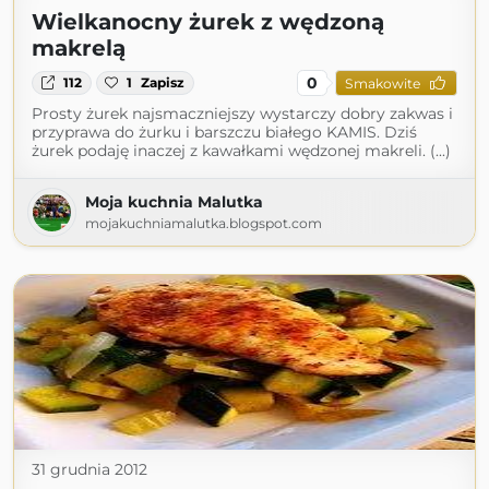
Wielkanocny żurek z wędzoną
makrelą
0
112
1
Zapisz
Smakowite
Prosty żurek najsmaczniejszy wystarczy dobry zakwas i
przyprawa do żurku i barszczu białego KAMIS. Dziś
żurek podaję inaczej z kawałkami wędzonej makreli. (...)
Moja kuchnia Malutka
mojakuchniamalutka.blogspot.com
31 grudnia 2012