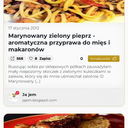
17 stycznia 2012
Marynowany zielony pieprz -
aromatyczna przyprawa do mięs i
makaronów
0
568
8
Zapisz
Smakowite
Buszując sobie po sklepowych półkach zauważyłam
mały niepozorny słoiczek z zielonymi kuleczkami w
zalewie, który się do mnie uśmiechał zalotnie :D
Marynowany (...)
Ja jem
jajem.blogspot.com