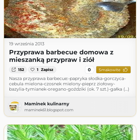
19 września 2013
Przyprawa barbecue domowa z
mieszanką przypraw i ziół
0
152
1
Zapisz
Smakowite
Nasza przyprawa barbecue:-papryka słodka-gorczyca-
cebula mielona-czosnek mielony-pieprz ziołowy-
bazylia-tymianek-oregano-goździki (ok. 7 szt.)-gałka (...)
Maminek kulinarny
maminek61.blogspot.com