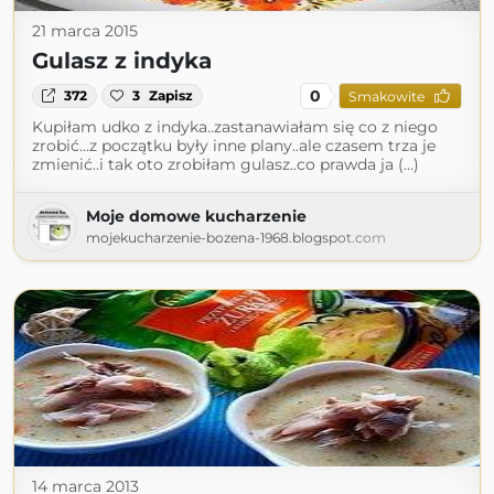
21 marca 2015
Gulasz z indyka
0
372
3
Zapisz
Smakowite
Kupiłam udko z indyka..zastanawiałam się co z niego
zrobić...z początku były inne plany..ale czasem trza je
zmienić..i tak oto zrobiłam gulasz..co prawda ja (...)
Moje domowe kucharzenie
mojekucharzenie-bozena-1968.blogspot.com
14 marca 2013