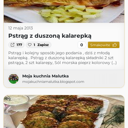
12 maja 2013
Pstrąg z duszoną kalarepką
0
177
1
Zapisz
Smakowite
Pstrąg i kolejny sposób jego podania , dziś z młodą
kalarepką . Pstrąg z duszoną kalarepką składniki 2 szt
pstrąga, 2 szt kalarepy, Sól morska pieprz kolorowy (...)
Moja kuchnia Malutka
mojakuchniamalutka.blogspot.com