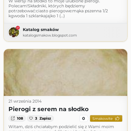
W wersji na słodko to moje ulubione pierogi.
Polecam!Składniki, których będziemy
potrzebować:ciasto pierogowe:mąka pszenna 1/2
kgwoda 1 szklankajajko 1 (...)
Katalog smaków
katalogsmakow.blogspot.com
21 września 2014
Pierogi z serem na słodko
0
108
3
Zapisz
Smakowite
Witam, dziś chciałabym podzielić się z Wami moim