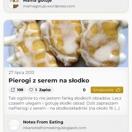
Mama gotuje
mamagotuje.wordpress.com
27 lipca 2013
Pierogi z serem na słodko
0
109
1
Zapisz
Smakowite
Tak ogólnie to nie jestem fanką słodkich obiadów. Lecz
czasem ulegam i gotuję słodki obiad. Dziś zapraszam
naPierogi z serem - na słodkoskładniki (na około 16 (...)
Notes From Eating
inkanotesfromeating.blogspot.com