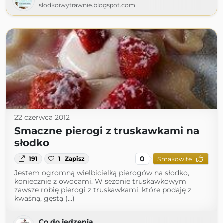
slodkoiwytrawnie.blogspot.com
22 czerwca 2012
Smaczne pierogi z truskawkami na
słodko
0
191
1
Zapisz
Smakowite
Jestem ogromną wielbicielką pierogów na słodko,
koniecznie z owocami. W sezonie truskawkowym
zawsze robię pierogi z truskawkami, które podaję z
kwaśną, gęstą (...)
Co do jedzenia