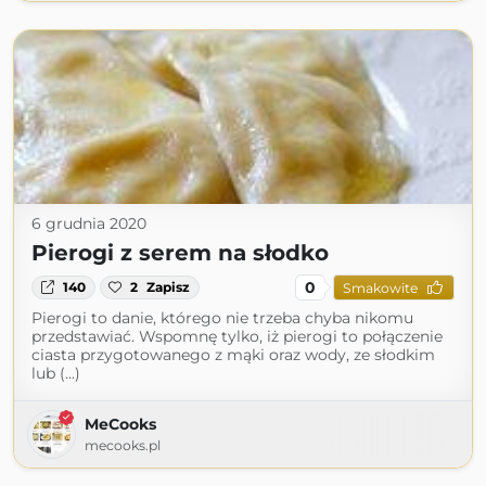
6 grudnia 2020
Pierogi z serem na słodko
0
140
2
Zapisz
Smakowite
Pierogi to danie, którego nie trzeba chyba nikomu
przedstawiać. Wspomnę tylko, iż pierogi to połączenie
ciasta przygotowanego z mąki oraz wody, ze słodkim
lub (...)
MeCooks
mecooks.pl