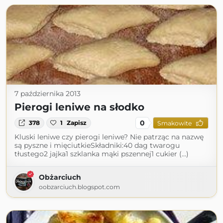
7 października 2013
Pierogi leniwe na słodko
0
378
1
Zapisz
Smakowite
Kluski leniwe czy pierogi leniwe? Nie patrząc na nazwę
są pyszne i mięciutkieSkładniki:40 dag twarogu
tłustego2 jajka1 szklanka mąki pszennej1 cukier (...)
Obżarciuch
oobzarciuch.blogspot.com