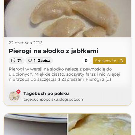
22 czerwca 2016
Pierogi na słodko z jabłkami
0
74
1
Zapisz
Smakowite
Pierogi w wersji na słodko należą z pewnością do
ulubionych. Miękkie ciasto, soczysty farsz i nic więcej
nie trzeba do szczęścia :) Zapraszam!Pierogi z (...)
Tagebuch po polsku
tagebuchpopolsku.blogspot.com