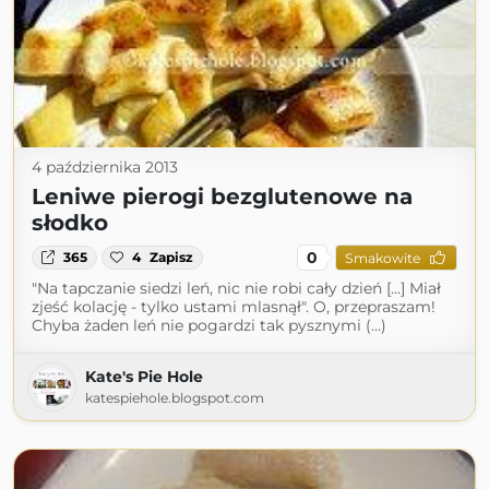
4 października 2013
Leniwe pierogi bezglutenowe na
słodko
0
365
4
Zapisz
Smakowite
"Na tapczanie siedzi leń, nic nie robi cały dzień [...] Miał
zjeść kolację - tylko ustami mlasnął". O, przepraszam!
Chyba żaden leń nie pogardzi tak pysznymi (...)
Kate's Pie Hole
katespiehole.blogspot.com