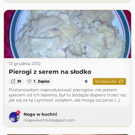
13 grudnia 2012
Pierogi z serem na słodko
0
91
1
Zapisz
Smakowite
Postanowiłam naprodukować pierogów, nie jestem
specem od ich lepienia, był to bodajże dopiero trzeci raz
jak się za tą czynność wzięłam, ale mogę szczerze (...)
Noga w kuchni
nogawkuchni.blogspot.com