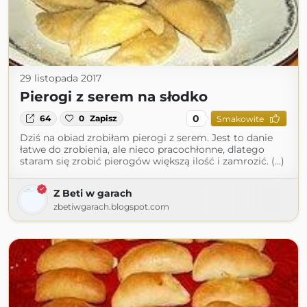
29 listopada 2017
Pierogi z serem na słodko
0
64
0
Zapisz
Smakowite
Dziś na obiad zrobiłam pierogi z serem. Jest to danie
łatwe do zrobienia, ale nieco pracochłonne, dlatego
staram się zrobić pierogów większą ilość i zamrozić. (...)
Z Beti w garach
zbetiwgarach.blogspot.com