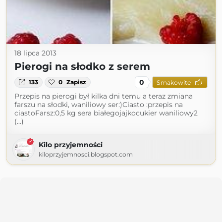
18 lipca 2013
Pierogi na słodko z serem
0
133
0
Zapisz
Smakowite
Przepis na pierogi był kilka dni temu a teraz zmiana
farszu na słodki, waniliowy ser:)Ciasto :przepis na
ciastoFarsz:0,5 kg sera białegojajkocukier waniliowy2
(...)
Kilo przyjemności
kiloprzyjemnosci.blogspot.com