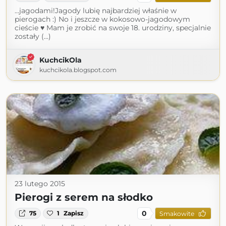
...jagodami!Jagody lubię najbardziej właśnie w
pierogach :) No i jeszcze w kokosowo-jagodowym
cieście ♥ Mam je zrobić na swoje 18. urodziny, specjalnie
zostały (...)
KuchcikOla
kuchcikola.blogspot.com
23 lutego 2015
Pierogi z serem na słodko
0
75
1
Zapisz
Smakowite