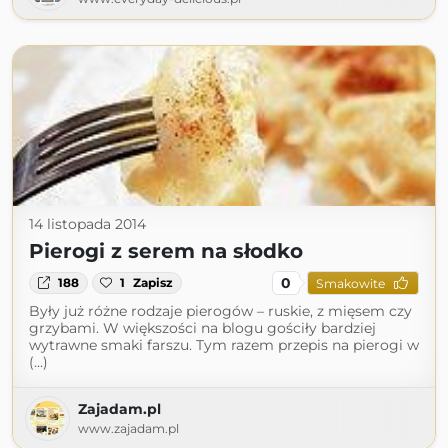
14 listopada 2014
Pierogi z serem na słodko
0
188
1
Zapisz
Smakowite
Były już różne rodzaje pierogów – ruskie, z mięsem czy
grzybami. W większości na blogu gościły bardziej
wytrawne smaki farszu. Tym razem przepis na pierogi w
(...)
Zajadam.pl
www.zajadam.pl