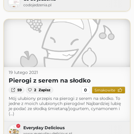
codojedzenia.pl
19 lutego 2021
Pierogi z serem na słodko
0
59
2
Zapisz
Smakowite
Mój ulubiony przepis na pierogi z serem na słodko. To
jedne z moich ulubionych pierogów! Najbardziej lubię
je podać ze słodką śmietaną/jogurtem, cynamonem i
(...)
Everyday Delicious
www.everyday-delicious.pl