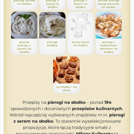
pierogi leniwe
pierogi z
pierogi z
leniwe pierogi
na słodko
kaszą na
serem na
bezglutenowe
słodko
słodko
na słodko
pyszne
pierogi
kacze piersi
pierogi z
pierogi z
słodkie
na słodko
nadzieniem
serem na
serowym na
słodko
słodko
na słodko i na
słono
Przepisy na
pierogi na słodko
– ponad
194
sprawdzonych i docenianych
przepisów kulinarnych
.
Wśród najczęściej wybieranych znajdziesz m.in.
pierogi
z serem na słodko
. To starannie wyselekcjonowane
propozycje, które łączą tradycyjne smaki z
nowoczesnymi inspiracjami.
Mikser Kulinarny
to