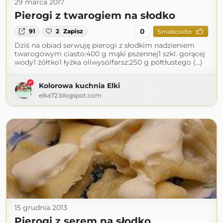
29 marca 2017
Pierogi z twarogiem na słodko
0
91
2
Zapisz
Smakowite
Dziś na obiad serwuję pierogi z słodkim nadzieniem
twarogowym ciasto:400 g mąki pszennej1 szkl. gorącej
wody1 żółtko1 łyżka oliwysólfarsz:250 g półtłustego (...)
Kolorowa kuchnia Elki
elka72.blogspot.com
15 grudnia 2013
Pierogi z serem na słodko