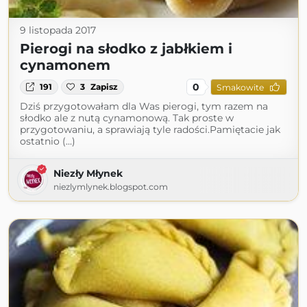
9 listopada 2017
Pierogi na słodko z jabłkiem i
cynamonem
0
191
3
Zapisz
Smakowite
Dziś przygotowałam dla Was pierogi, tym razem na
słodko ale z nutą cynamonową. Tak proste w
przygotowaniu, a sprawiają tyle radości.Pamiętacie jak
ostatnio (...)
Niezły Młynek
niezlymlynek.blogspot.com