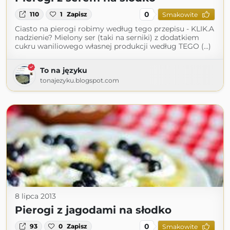
0
110
1
Zapisz
Smakowite
Ciasto na pierogi robimy według tego przepisu - KLIK.A
nadzienie? Mielony ser (taki na serniki) z dodatkiem
cukru waniliowego własnej produkcji według TEGO (...)
To na języku
tonajezyku.blogspot.com
8 lipca 2013
Pierogi z jagodami na słodko
0
93
0
Zapisz
Smakowite