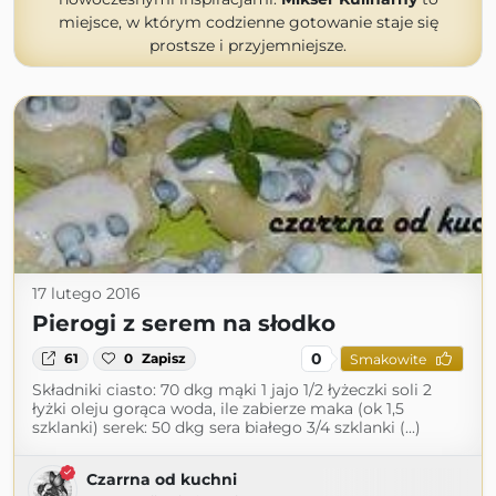
miejsce, w którym codzienne gotowanie staje się
prostsze i przyjemniejsze.
17 lutego 2016
Pierogi z serem na słodko
0
61
0
Zapisz
Smakowite
Składniki ciasto: 70 dkg mąki 1 jajo 1/2 łyżeczki soli 2
łyżki oleju gorąca woda, ile zabierze maka (ok 1,5
szklanki) serek: 50 dkg sera białego 3/4 szklanki (...)
Czarrna od kuchni