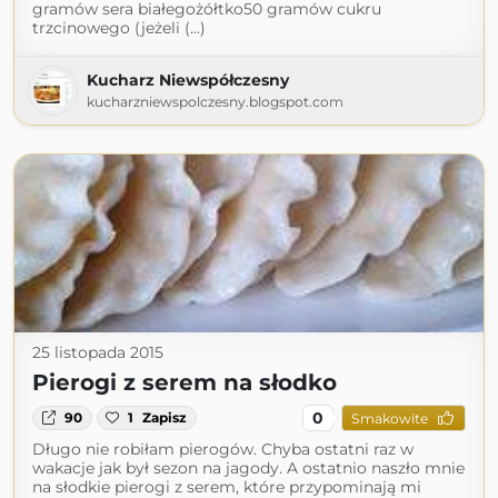
gramów sera białegożółtko50 gramów cukru
trzcinowego (jeżeli (...)
Kucharz Niewspółczesny
kucharzniewspolczesny.blogspot.com
25 listopada 2015
Pierogi z serem na słodko
0
90
1
Zapisz
Smakowite
Długo nie robiłam pierogów. Chyba ostatni raz w
wakacje jak był sezon na jagody. A ostatnio naszło mnie
na słodkie pierogi z serem, które przypominają mi