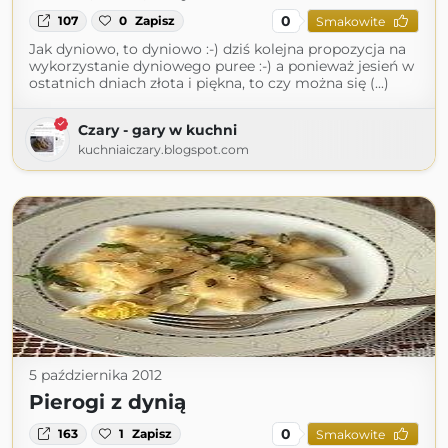
0
107
0
Zapisz
Smakowite
Jak dyniowo, to dyniowo :-) dziś kolejna propozycja na
wykorzystanie dyniowego puree :-) a ponieważ jesień w
ostatnich dniach złota i piękna, to czy można się (...)
Czary - gary w kuchni
kuchniaiczary.blogspot.com
5 października 2012
Pierogi z dynią
0
163
1
Zapisz
Smakowite