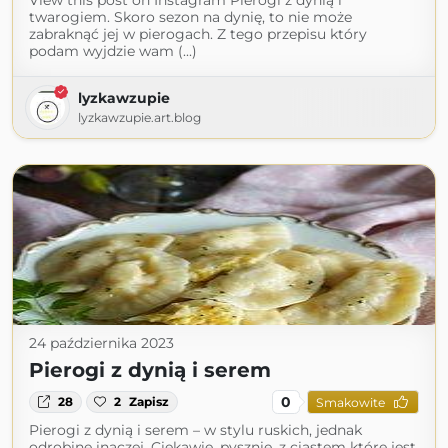
View this post on Instagram Pierogi z dynią i
twarogiem. Skoro sezon na dynię, to nie może
zabraknąć jej w pierogach. Z tego przepisu który
podam wyjdzie wam (...)
lyzkawzupie
lyzkawzupie.art.blog
24 października 2023
Pierogi z dynią i serem
0
28
2
Zapisz
Smakowite
Pierogi z dynią i serem – w stylu ruskich, jednak
odrobinę inaczej. Ciekawie, pysznie, z ciastem które jest