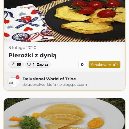
8 lutego 2020
Pierożki z dynią
0
89
1
Zapisz
Smakowite
Delusional World of Trine
delusionalworldoftrine.blogspot.com