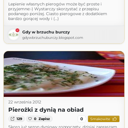
Lepienie własnych pierogów może być proste i
przyjemne:-) Wystarczy skorzystać z przepisu
podanego poniżej. Ciasto pierogowe z dodatkiem
bardzo gorącej wody i (...)
Gdy w brzuchu burczy
gdywbrzuchuburczy.blogspot.com
22 września 2012
Pierożki z dynią na obiad
0
129
0
Zapisz
Smakowite
Skoro już sezon dyniowy rozpoczęty, dzisiaj zapraszam