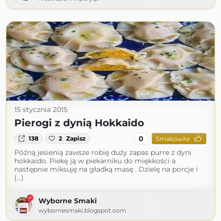
15 stycznia 2015
Pierogi z dynią Hokkaido
0
138
2
Zapisz
Smakowite
Późną jesienią zawsze robię duży zapas purre z dyni
hokkaido. Piekę ją w piekarniku do miękkości a
następnie miksuję na gładką masę . Dzielę na porcje i
(...)
Wyborne Smaki
wybornesmaki.blogspot.com