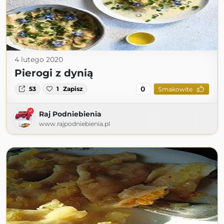
4 lutego 2020
Pierogi z dynią
0
53
1
Zapisz
Smakowite
Raj Podniebienia
www.rajpodniebienia.pl