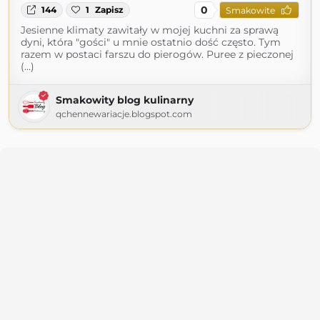
0
144
1
Zapisz
Smakowite
Jesienne klimaty zawitały w mojej kuchni za sprawą
dyni, która "gości" u mnie ostatnio dość często. Tym
razem w postaci farszu do pierogów. Puree z pieczonej
(...)
Smakowity blog kulinarny
qchennewariacje.blogspot.com