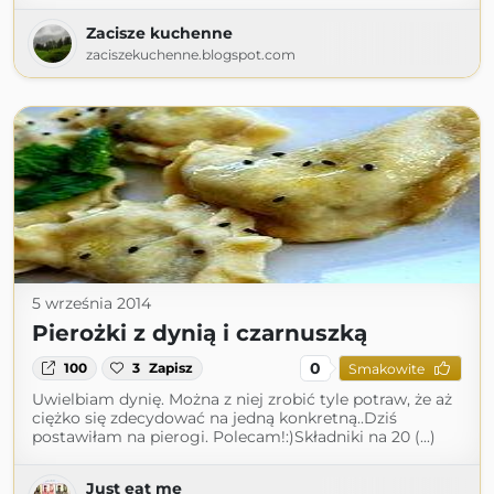
Zacisze kuchenne
zaciszekuchenne.blogspot.com
5 września 2014
Pierożki z dynią i czarnuszką
0
100
3
Zapisz
Smakowite
Uwielbiam dynię. Można z niej zrobić tyle potraw, że aż
ciężko się zdecydować na jedną konkretną..Dziś
postawiłam na pierogi. Polecam!:)Składniki na 20 (...)
Just eat me