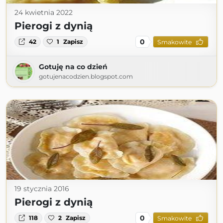
24 kwietnia 2022
Pierogi z dynią
0
42
1
Zapisz
Smakowite
Gotuję na co dzień
gotujenacodzien.blogspot.com
19 stycznia 2016
Pierogi z dynią
0
118
2
Zapisz
Smakowite