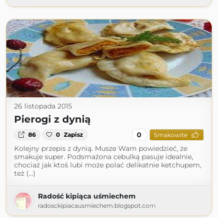
26 listopada 2015
Pierogi z dynią
0
86
0
Zapisz
Smakowite
Kolejny przepis z dynią. Musze Wam powiedzieć, że
smakuje super. Podsmażona cebulką pasuje idealnie,
chociaż jak ktoś lubi może polać delikatnie ketchupem,
też (...)
Radość kipiąca uśmiechem
radosckipiacausmiechem.blogspot.com