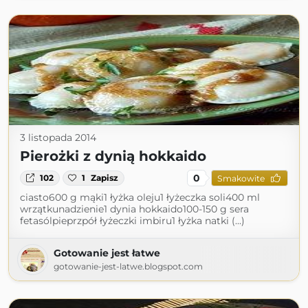
3 listopada 2014
Pierożki z dynią hokkaido
0
102
1
Zapisz
Smakowite
ciasto600 g mąki1 łyżka oleju1 łyżeczka soli400 ml
wrzątkunadzienie1 dynia hokkaido100-150 g sera
fetasólpieprzpół łyżeczki imbiru1 łyżka natki (...)
Gotowanie jest łatwe
gotowanie-jest-latwe.blogspot.com