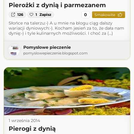
Pierożki z dynią i parmezanem
0
126
1
Zapisz
Smakowite
Słońce na talerzu:-) A u mnie na blogu ciąg dalszy
wariacji dyniowych:-). Kocham jesień za to, że dała nam
dynię:-) i tyle kulinarnych możliwości. I choć za (...)
Pomyslowe pieczenie
pomyslowepieczenie.blogspot.com
1 września 2014
Pierogi z dynią