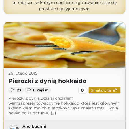
to miejsce, w którym codzienne gotowanie staje się
prostsze i przyjemniejsze.
26 lutego 2015
Pierożki z dynią hokkaido
0
79
1
Zapisz
Smakowite
Pierożki z dynią.Dzisiaj chciałam
wamzaprezentowaćdynie hokkaido która jest głównym
składnikiem moich pierożków. Opis znalazłamtu.Dynia
hokkaido (z gatunku (...)
A w kuchni