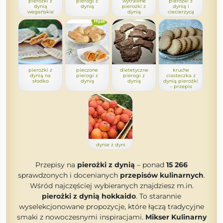
pierożki z
pierogi z
wytrawne
pierożki z
dynią
dynią
pierożki z
dynią i
wegańskie
dynią
ciecierzycą
pierożki z
pieczone
dietetyczne
kruche
dynią na
pierogi z
pierogi z
ciasteczka z
słodko
dynią
dynią
dynią pierożki
– przepis
dynie z dyni
Przepisy na
pierożki z dynią
– ponad
15 266
sprawdzonych i docenianych
przepisów kulinarnych
.
Wśród najczęściej wybieranych znajdziesz m.in.
pierożki z dynią hokkaido
. To starannie
wyselekcjonowane propozycje, które łączą tradycyjne
smaki z nowoczesnymi inspiracjami.
Mikser Kulinarny