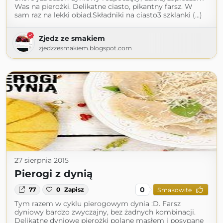
Was na pierożki. Delikatne ciasto, pikantny farsz. W
sam raz na lekki obiad.Składniki na ciasto3 szklanki (...)
Zjedz ze smakiem
zjedzzesmakiem.blogspot.com
27 sierpnia 2015
Pierogi z dynią
0
77
0
Zapisz
Smakowite
Tym razem w cyklu pierogowym dynia :D. Farsz
dyniowy bardzo zwyczajny, bez żadnych kombinacji.
Delikatne dyniowe pierożki polane masłem i posypane