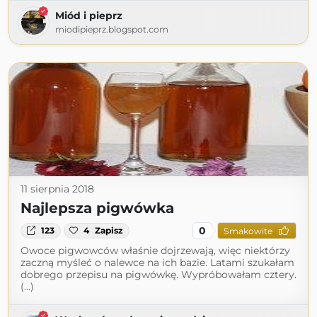
Miód i pieprz
miodipieprz.blogspot.com
11 sierpnia 2018
Najlepsza pigwówka
0
123
4
Zapisz
Smakowite
Owoce pigwowców właśnie dojrzewają, więc niektórzy
zaczną myśleć o nalewce na ich bazie. Latami szukałam
dobrego przepisu na pigwówkę. Wypróbowałam cztery.
(...)