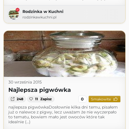
Rodzinka w Kuchni
rodzinkawkuchni.pl
30 września 2015
Najlepsza pigwówka
0
248
11
Zapisz
Smakowite
najlepsza pigwówkaDosłownie kilka dni temu, pisałem
już o nalewce z pigwy, lecz uważam że nie wyczerpało
to tematu, bowiem mało jest owoców które tak
idealnie (...)