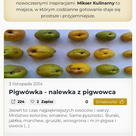
nowoczesnymi inspiracjami.
Mikser Kulinarny
to
miejsce, w którym codzienne gotowanie staje się
prostsze i przyjemniejsze.
3 listopada 2014
Pigwówka - nalewka z pigwowca
0
224
2
Zapisz
Smakowite
Jesień to czas najpiękniejszych owoców i warzy.
Mnóstwo kolorów, smaków. Same pyszności. Buraki,
jabłka, marchew, gruszki, winogrona i m.in pigwa i
owoce (...)