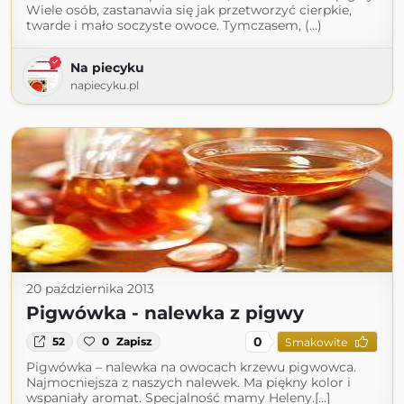
Wiele osób, zastanawia się jak przetworzyć cierpkie,
twarde i mało soczyste owoce. Tymczasem, (...)
Na piecyku
napiecyku.pl
20 października 2013
Pigwówka - nalewka z pigwy
0
52
0
Zapisz
Smakowite
Pigwówka – nalewka na owocach krzewu pigwowca.
Najmocniejsza z naszych nalewek. Ma piękny kolor i
wspaniały aromat. Specjalność mamy Heleny.[...]