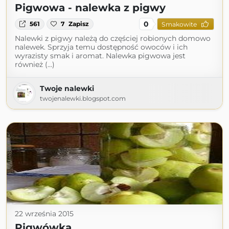
Pigwowa - nalewka z pigwy
0
561
7
Zapisz
Smakowite
Nalewki z pigwy należą do częściej robionych domowo
nalewek. Sprzyja temu dostępność owoców i ich
wyrazisty smak i aromat. Nalewka pigwowa jest
również (...)
Twoje nalewki
twojenalewki.blogspot.com
22 września 2015
Pigwówka