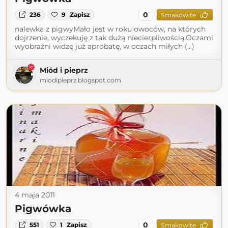
0
236
9
Zapisz
Smakowite
nalewka z pigwyMało jest w roku owoców, na których
dojrzenie, wyczekuję z tak dużą niecierpliwością.Oczami
wyobraźni widzę już aprobatę, w oczach miłych (...)
Miód i pieprz
miodipieprz.blogspot.com
4 maja 2011
Pigwówka
0
551
1
Zapisz
Smakowite