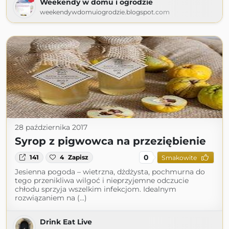
Weekendy w domu i ogrodzie
weekendywdomuiogrodzie.blogspot.com
28 października 2017
Syrop z pigwowca na przeziębienie
0
141
4
Zapisz
Smakowite
Jesienna pogoda – wietrzna, dżdżysta, pochmurna do
tego przenikliwa wilgoć i nieprzyjemne odczucie
chłodu sprzyja wszelkim infekcjom. Idealnym
rozwiązaniem na (...)
Drink Eat Live