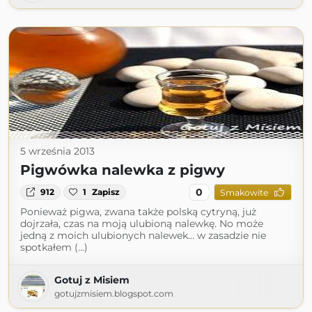
5 września 2013
Pigwówka nalewka z pigwy
0
912
1
Zapisz
Smakowite
Ponieważ pigwa, zwana także polską cytryną, już
dojrzała, czas na moją ulubioną nalewkę. No może
jedną z moich ulubionych nalewek... w zasadzie nie
spotkałem (...)
Gotuj z Misiem
gotujzmisiem.blogspot.com