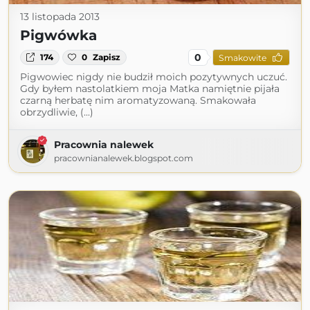
13 listopada 2013
Pigwówka
0
174
0
Zapisz
Smakowite
Pigwowiec nigdy nie budził moich pozytywnych uczuć.
Gdy byłem nastolatkiem moja Matka namiętnie pijała
czarną herbatę nim aromatyzowaną. Smakowała
obrzydliwie, (...)
Pracownia nalewek
pracownianalewek.blogspot.com