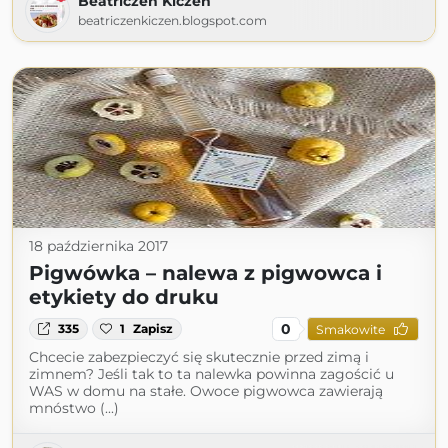
Beatriczen Kiczen
beatriczenkiczen.blogspot.com
18 października 2017
Pigwówka – nalewa z pigwowca i
etykiety do druku
0
335
1
Zapisz
Smakowite
Chcecie zabezpieczyć się skutecznie przed zimą i
zimnem? Jeśli tak to ta nalewka powinna zagościć u
WAS w domu na stałe. Owoce pigwowca zawierają
mnóstwo (...)