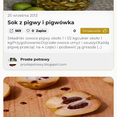
25 września 2013
Sok z pigwy i pigwówka
0
569
0
Zapisz
Smakowite
Składniki :owoce pigwy około 1 i 1/2 kgcukier około 1
kgPrzygotowanie:Dojrzałe owoce umyć i osuszyćKażdą
pigwę przeciąć na 4 części i pozbawić ją gniazda (...)
Proste potrawy
prostepotrawy.blogspot.com