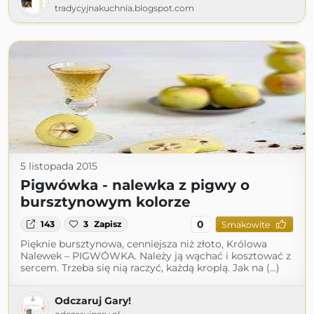
tradycyjnakuchnia.blogspot.com
5 listopada 2015
Pigwówka - nalewka z pigwy o
bursztynowym kolorze
0
143
3
Zapisz
Smakowite
Pięknie bursztynowa, cenniejsza niż złoto, Królowa
Nalewek – PIGWÓWKA. Należy ją wąchać i kosztować z
sercem. Trzeba się nią raczyć, każdą kroplą. Jak na (...)
Odczaruj Gary!