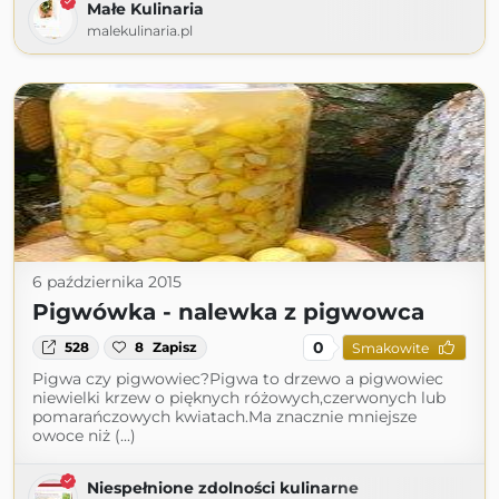
Małe Kulinaria
malekulinaria.pl
6 października 2015
Pigwówka - nalewka z pigwowca
0
528
8
Zapisz
Smakowite
Pigwa czy pigwowiec?Pigwa to drzewo a pigwowiec
niewielki krzew o pięknych różowych,czerwonych lub
pomarańczowych kwiatach.Ma znacznie mniejsze
owoce niż (...)
Niespełnione zdolności kulinarne