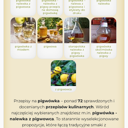
pigwówka
pigwówka -
pigwówka –
pigwówka
nalewka z
nalewka z
nalewa z
nalewka
pigwowca
pigwy przepis
pigwowca i
na domową
etykiety do
pigwówkę
druku
pigwówka z
pigwowa
staropolska
pigwówka
miodem
nalewka z
skolimówka
pigwy –
nalewka z
pigwówka
pigwy
z pigwowca
Przepisy na
pigwówka
– ponad
72
sprawdzonych i
docenianych
przepisów kulinarnych
. Wśród
najczęściej wybieranych znajdziesz m.in.
pigwówka -
nalewka z pigwowca
. To starannie wyselekcjonowane
propozycje, które łączą tradycyjne smaki z