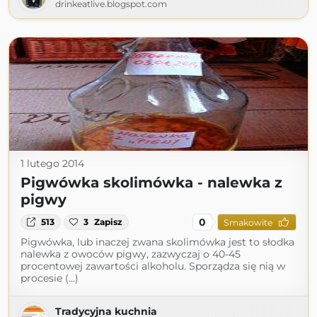
drinkeatlive.blogspot.com
1 lutego 2014
Pigwówka skolimówka - nalewka z
pigwy
0
513
3
Zapisz
Smakowite
Pigwówka, lub inaczej zwana skolimówka jest to słodka
nalewka z owoców pigwy, zazwyczaj o 40-45
procentowej zawartości alkoholu. Sporządza się nią w
procesie (...)
Tradycyjna kuchnia