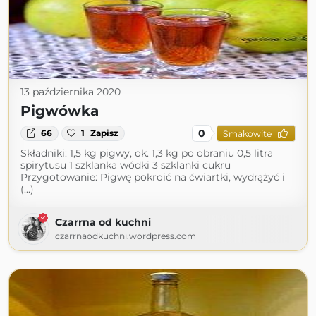
13 października 2020
Pigwówka
0
66
1
Zapisz
Smakowite
Składniki: 1,5 kg pigwy, ok. 1,3 kg po obraniu 0,5 litra
spirytusu 1 szklanka wódki 3 szklanki cukru
Przygotowanie: Pigwę pokroić na ćwiartki, wydrążyć i
(...)
Czarrna od kuchni
czarrnaodkuchni.wordpress.com