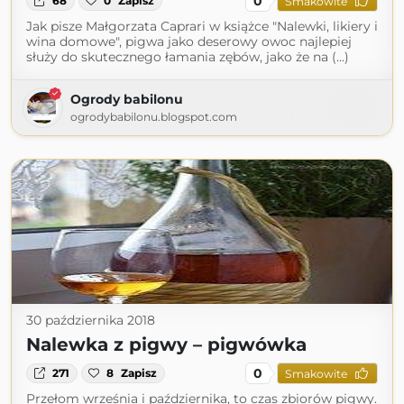
0
68
0
Zapisz
Smakowite
Jak pisze Małgorzata Caprari w książce "Nalewki, likiery i
wina domowe", pigwa jako deserowy owoc najlepiej
służy do skutecznego łamania zębów, jako że na (...)
Ogrody babilonu
ogrodybabilonu.blogspot.com
30 października 2018
Nalewka z pigwy – pigwówka
0
271
8
Zapisz
Smakowite
Przełom września i października, to czas zbiorów pigwy.