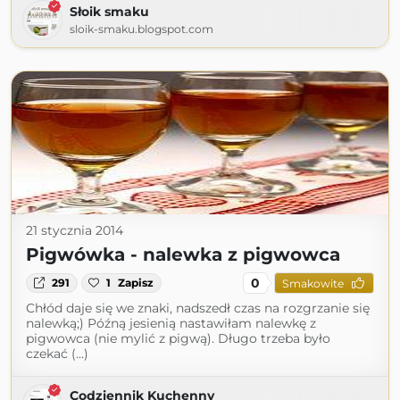
Słoik smaku
sloik-smaku.blogspot.com
21 stycznia 2014
Pigwówka - nalewka z pigwowca
0
291
1
Zapisz
Smakowite
Chłód daje się we znaki, nadszedł czas na rozgrzanie się
nalewką;) Późną jesienią nastawiłam nalewkę z
pigwowca (nie mylić z pigwą). Długo trzeba było
czekać (...)
Codziennik Kuchenny