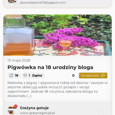
jaworskaanna7.blogspot.com
13 maja 2026
Pigwówka na 18 urodziny bloga
0
18
1
Zapisz
Smakowite
Nalewkę z pigwy i pigwowca robię od dawna i zawsze w
sezonie obiecują sobie wrzucić przepis i wciąż
zapominam. Jednak 18 rocznica założenia bloga to
doskonała (...)
Grażyna gotuje
www.grazynagotuje.pl