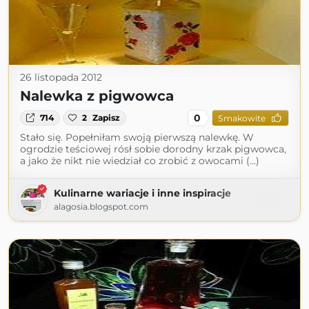
26 listopada 2012
Nalewka z pigwowca
0
714
2
Zapisz
Smakowite
Stało się. Popełniłam swoją pierwszą nalewkę. W
ogrodzie teściowej rósł sobie dorodny krzak pigwowca,
a jako że nikt nie wiedział co zrobić z owocami (...)
Kulinarne wariacje i inne inspiracje
alagosia.blogspot.com