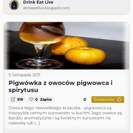
Drink Eat Live
drinkeatlive.blogspot.com
5 listopada 2011
Pigwówka z owoców pigwowca i
spirytusu
0
519
0
Zapisz
Smakowite
Owoce tego niewielkiego krzaczka - pigwowca są
niezwykle cennym surowcem w kuchni.Jego owoce są
bardzo aromatyczne i są świetnym surowcem na
nalewkę lub (...)