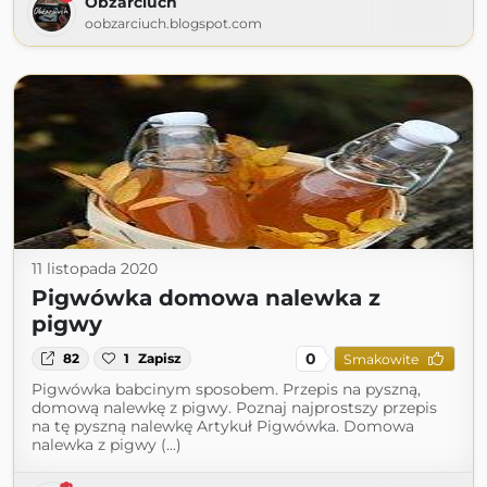
Obżarciuch
oobzarciuch.blogspot.com
11 listopada 2020
Pigwówka domowa nalewka z
pigwy
0
82
1
Zapisz
Smakowite
Pigwówka babcinym sposobem. Przepis na pyszną,
domową nalewkę z pigwy. Poznaj najprostszy przepis
na tę pyszną nalewkę Artykuł Pigwówka. Domowa
nalewka z pigwy (...)