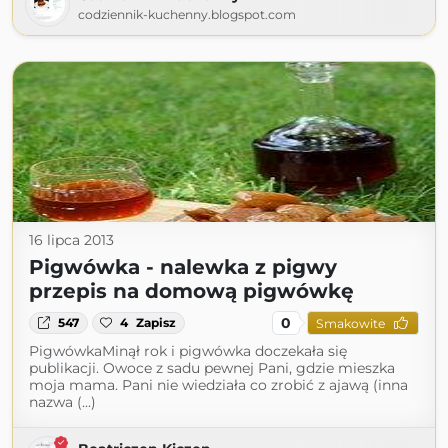
codziennik-kuchenny.blogspot.com
16 lipca 2013
Pigwówka - nalewka z pigwy
przepis na domową pigwówkę
0
547
4
Zapisz
Smakowite
PigwówkaMinął rok i pigwówka doczekała się
publikacji. Owoce z sadu pewnej Pani, gdzie mieszka
moja mama. Pani nie wiedziała co zrobić z ajawą (inna
nazwa (...)