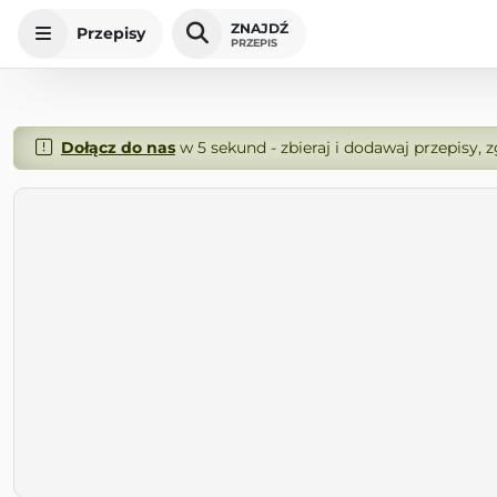
ZNAJDŹ
Przepisy
PRZEPIS
Dołącz do nas
w 5 sekund - zbieraj i dodawaj przepisy, 