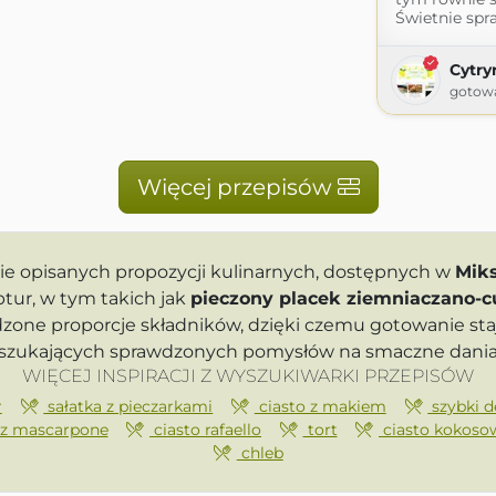
Świetnie spra
Cytry
gotowa
Więcej przepisów
e opisanych propozycji kulinarnych, dostępnych w
Miks
tur, w tym takich jak
pieczony placek ziemniaczano-
one proporcje składników, dzięki czemu gotowanie sta
b szukających sprawdzonych pomysłów na smaczne dania
WIĘCEJ INSPIRACJI Z WYSZUKIWARKI PRZEPISÓW
r
sałatka z pieczarkami
ciasto z makiem
szybki d
 z mascarpone
ciasto rafaello
tort
ciasto kokoso
chleb