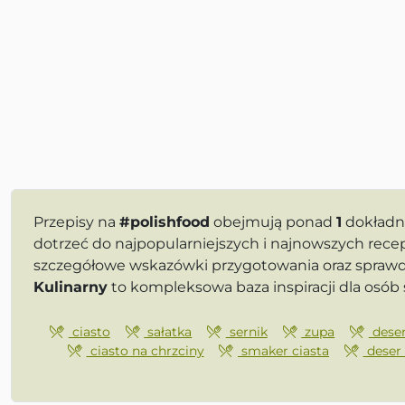
Przepisy na
#polishfood
obejmują ponad
1
dokładni
dotrzeć do najpopularniejszych i najnowszych recep
szczegółowe wskazówki przygotowania oraz sprawdz
Kulinarny
to kompleksowa baza inspiracji dla osó
ciasto
sałatka
sernik
zupa
dese
ciasto na chrzciny
smaker ciasta
deser