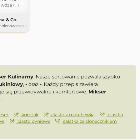
wdza (...)
na & Co.
nienawszystko.blogspot.com
er Kulinarny
. Nasze sortowanie pozwala szybko
cukiniowy
,
-
oraz
-
. Każdy przepis zawiera
je się przewidywalne i komfortowe.
Mikser
.
eser
kurczak
ciasto z marchewką
ciastka
we
ciasto dyniowe
sałatka ze słonecznikiem