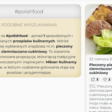
#polishfood
PODOBNE WYSZUKIWANIA
y na
#polishfood
– ponad
1
sprawdzonych i
nianych
przepisów kulinarnych
. Wśród
iej wybieranych znajdziesz m.in.
pieczony
k ziemniaczano-cukiniowy
. To starannie
onowane propozycje, które łączą tradycyjne
22 czerwca 
owoczesnymi inspiracjami.
Mikser Kulinarny
Pieczony pl
e, w którym codzienne gotowanie staje się
ziemniacza
prostsze i przyjemniejsze.
cukiniowy
3
2
🇵🇱 Pieczon
ziemniaczan
cukiniowyLub
ziemniaczan
moja mała wa
nieco lżejsza,
tym równie 