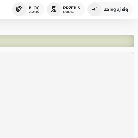
BLOG
PRZEPIS
Zaloguj się
ZGŁOŚ
DODAJ