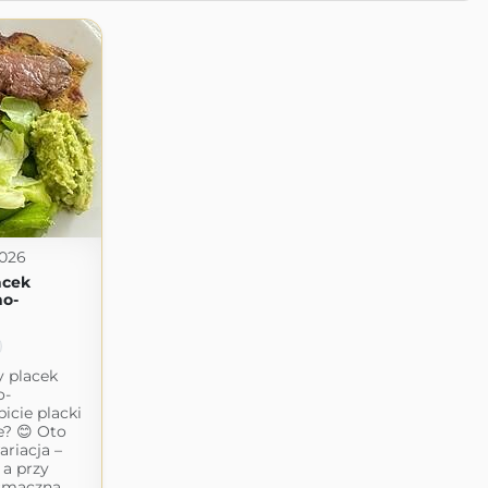
2026
acek
no-
y placek
o-
icie placki
e? 😊 Oto
riacja –
 a przy
smaczna.