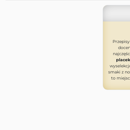
Przepis
doce
najczęśc
place
wyselekcj
smaki z n
to miejsc