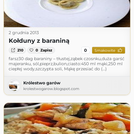
2 grudnia 2013
Kołduny z baraniną
0
210
0
Zapisz
Smakowite
farsz30 dag baraniny – tłustej,ząbek czosnku,duża garść
majeranku, sól,pieprz,bulion,ciasto:450 ml mąki,250 ml
ciepłej wody,szczypta soli, Mąkę przesiać do (...)
Królestwo garów
krolestwogarow.blogspot.com