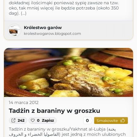
dokładnej ilościmąki ponieważ sypię zawsze na tzw.
oko, tak mniej więcej ile będzie potrzeba (około 350
dag). (...)
Królestwo garów
krolestwogarow.blogspot.com
14 marca 2012
Tadżin z baraniny w groszku
0
242
0
Zapisz
Smakowite
Tadżin z baraniny w groszku/Yakhnat al-Lubja (يخنة
الفاصوليا الخضراء و الخروف) jest jedną z moich ulubionych