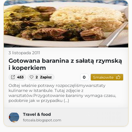
3 listopada 2011
Gotowana baranina z sałatą rzymską
i koperkiem
0
453
2
Zapisz
Smakowite
Odtej właśnie potrawy rozpoczęliśmywarsztaty
kulinarne w Istanbule. Tutaj zdjęcie z
warsztatów.Przygotowanie baraniny wymaga czasu,
podobnie jak w przypadku (...)
Travel & food
fotoala.blogspot.com