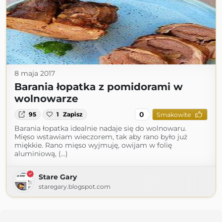
8 maja 2017
Barania łopatka z pomidorami w
wolnowarze
0
95
1
Zapisz
Smakowite
Barania łopatka idealnie nadaje się do wolnowaru.
Mięso wstawiam wieczorem, tak aby rano było już
miękkie. Rano mięso wyjmuję, owijam w folię
aluminiową, (...)
Stare Gary
staregary.blogspot.com