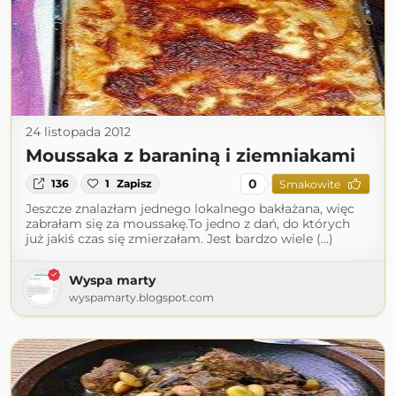
24 listopada 2012
Moussaka z baraniną i ziemniakami
0
136
1
Zapisz
Smakowite
Jeszcze znalazłam jednego lokalnego bakłażana, więc
zabrałam się za moussakę.To jedno z dań, do których
już jakiś czas się zmierzałam. Jest bardzo wiele (...)
Wyspa marty
wyspamarty.blogspot.com