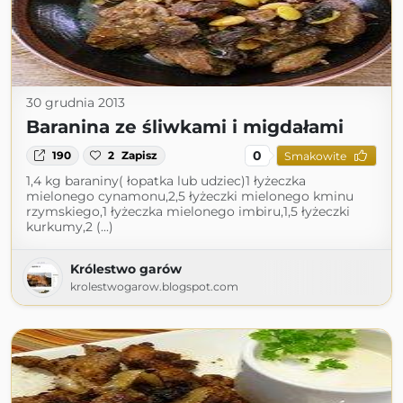
30 grudnia 2013
Baranina ze śliwkami i migdałami
0
190
2
Zapisz
Smakowite
1,4 kg baraniny( łopatka lub udziec)1 łyżeczka
mielonego cynamonu,2,5 łyżeczki mielonego kminu
rzymskiego,1 łyżeczka mielonego imbiru,1,5 łyżeczki
kurkumy,2 (...)
Królestwo garów
krolestwogarow.blogspot.com