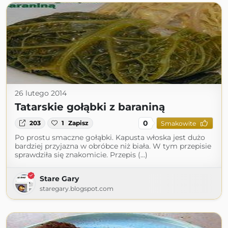
26 lutego 2014
Tatarskie gołąbki z baraniną
0
203
1
Zapisz
Smakowite
Po prostu smaczne gołąbki. Kapusta włoska jest dużo
bardziej przyjazna w obróbce niż biała. W tym przepisie
sprawdziła się znakomicie. Przepis (...)
Stare Gary
staregary.blogspot.com