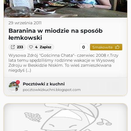
29 września 2011
Baranina w miodzie na sposób
łemkowski
0
233
4
Zapisz
Smakowite
Wysowa Zdrój "Gościnna Chata"- czerwiec 2008 r.Trzy
lata temu spędziliśmy rodzinne wakacje w Wysowej
Zdroju w Beskidzie Niskim. To wieś zamieszkiwana
niegdyś (...)
Pocztówki z kuchni
pocztowkizkuchni.blogspot.com