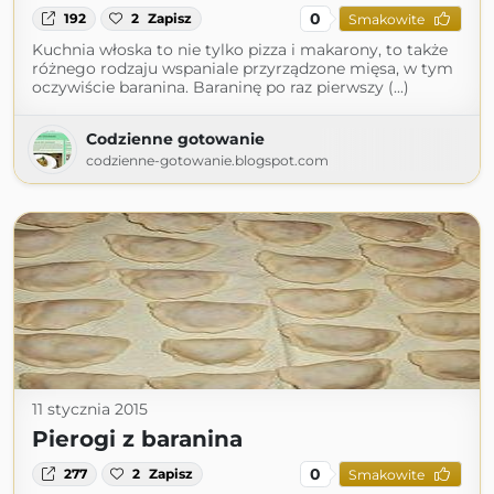
0
192
2
Zapisz
Smakowite
Kuchnia włoska to nie tylko pizza i makarony, to także
różnego rodzaju wspaniale przyrządzone mięsa, w tym
oczywiście baranina. Baraninę po raz pierwszy (...)
Codzienne gotowanie
codzienne-gotowanie.blogspot.com
11 stycznia 2015
Pierogi z baranina
0
277
2
Zapisz
Smakowite