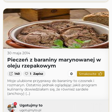
30 maja 2014
Pieczeń z baraniny marynowanej w
oleju rzepakowym
0
140
1
Zapisz
Smakowite
Moje ulubione przyprawy do baraniny to czosnek i
rozmaryn. Ostatnio jednak oglądając jakiś program
kulinarny dowiedziałam się, że również sardele
(anchovy) (...)
Ugotujmy to
ugotujmyto.pl