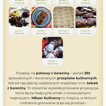
schab z
szaszłyki z
gulasz z
stek z
baraniny
baraniny
baraniny
baraniny
gyros z
kotlet z
pierogi z
mielone z
baraniny
baraniny
baraniny
baraniny
kebab z
baraniny
Przepisy na
potrawy z baraniny
– ponad
295
sprawdzonych i docenianych
przepisów kulinarnych
.
Wśród najczęściej wybieranych znajdziesz m.in.
kebab
z baraniny
. To starannie wyselekcjonowane propozycje,
które łączą tradycyjne smaki z nowoczesnymi
inspiracjami.
Mikser Kulinarny
to miejsce, w którym
codzienne gotowanie staje się prostsze i