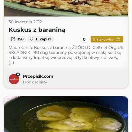
30 kwietnia 2012
Kuskus z baraniną
0
358
1
Zapisz
Smakowite
Mauretania: Kuskus z baraniną ŹRÓDŁO: Celtnet.Org.Uk
SKŁADNIKI: 90 dag baraniny pokrojonej w małą kostkę
- dodaliśmy łopatkę wieprzową, 3 łyżki oliwy z oliwek,
(...)
Przepisik.com
Blog osobisty