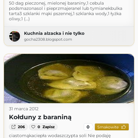
50 dag pieczonej, mielonej baraniny,1 cebula
podsmazonasol i pieprzmajeranel lub tymianekbulka
tarta3 szklanki mąki pszennej,1 szklanka wody,1 łyżka
oliwy,1 (...)
Kuchnia alzacka i nie tylko
gocha2308.blogspot.com
31 marca 2012
Kołduny z baraniną
0
206
0
Zapisz
Smakowite
ciastomąkaciepła wodaszczypta soli Nie podaję