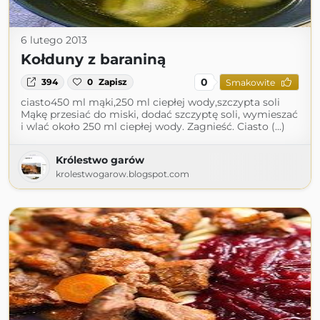
6 lutego 2013
Kołduny z baraniną
0
394
0
Zapisz
Smakowite
ciasto450 ml mąki,250 ml ciepłej wody,szczypta soli
Mąkę przesiać do miski, dodać szczyptę soli, wymieszać
i wlać około 250 ml ciepłej wody. Zagnieść. Ciasto (...)
Królestwo garów
krolestwogarow.blogspot.com