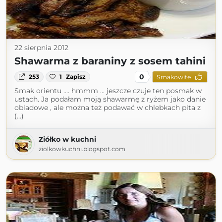
22 sierpnia 2012
Shawarma z baraniny z sosem tahini
0
253
1
Zapisz
Smakowite
Smak orientu .... hmmm ... jeszcze czuje ten posmak w
ustach. Ja podałam moją shawarmę z ryżem jako danie
obiadowe , ale można też podawać w chlebkach pita z
(...)
Ziółko w kuchni
ziolkowkuchni.blogspot.com