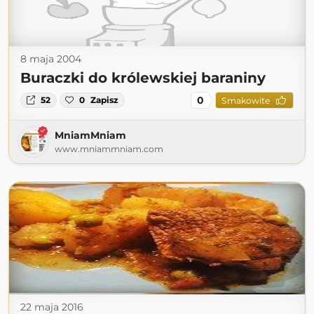
8 maja 2004
Buraczki do królewskiej baraniny
0
52
0
Zapisz
Smakowite
MniamMniam
www.mniammniam.com
22 maja 2016