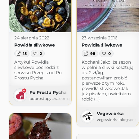
24 sierpnia 2022
23 września 2016
Powidła śliwkowe
Powidła śliwkowe
15
2
98
0
Artykuł Powidła
Kochani!Jako, że sezon
śliwkowe pochodzi z
w pełni a śliwki kosztują
serwisu Przepis od Po
ok. 2 zł/kg,
Prostu Pycha.
postanowiłam zrobić
pierwsze z tym roku
powidła śliwkowe.Jak
Po Prostu Pycha
już pisałam, uwielbiam
poprostupycha.com.pl
robić (...)
Vegewiórka
vegewiorka.blogspot