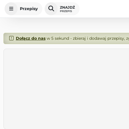
ZNAJDŹ
Przepisy
PRZEPIS
Dołącz do nas
w 5 sekund - zbieraj i dodawaj przepisy, 