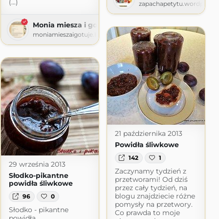
(...)
Gatity
zapachapetytu.wordpress
atity.pl
Monia miesza i gotuje
moniamieszaigotuje.blogspot.com
21 października 2013
Powidła śliwkowe
142
1
29 września 2013
Zaczynamy tydzień z
Słodko-pikantne
przetworami! Od dziś
powidła śliwkowe
przez cały tydzień, na
blogu znajdziecie różne
96
0
pomysły na przetwory.
Słodko - pikantne
Co prawda to moje
powidła