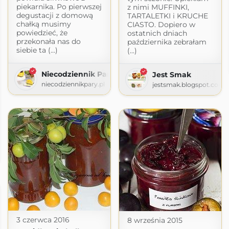
piekarnika. Po pierwszej
z nimi MUFFINKI,
degustacji z domową
TARTALETKI i KRUCHE
chałką musimy
CIASTO. Dopiero w
powiedzieć, że
ostatnich dniach
przekonała nas do
października zebrałam
siebie ta (...)
(...)
Niecodziennik Pary
Jest Smak
niecodziennikpary.pl
jestsmak.blogspot.com
ot.com
3 czerwca 2016
8 września 2015