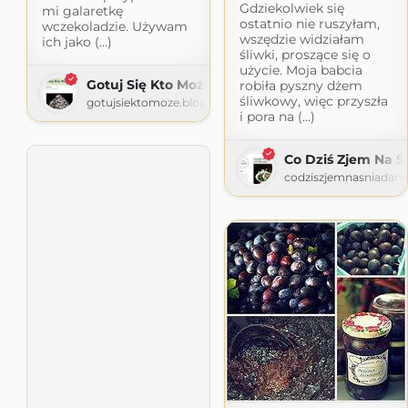
Gdziekolwiek się
mi galaretkę
ostatnio nie ruszyłam,
wczekoladzie. Używam
wszędzie widziałam
ich jako (...)
śliwki, proszące się o
użycie. Moja babcia
Gotuj Się Kto Może
robiła pyszny dżem
śliwkowy, więc przyszła
gotujsiektomoze.blogspot.com
i pora na (...)
Co Dziś Zjem Na Ś
codziszjemnasniadanie