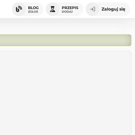
BLOG
PRZEPIS
Zaloguj się
ZGŁOŚ
DODAJ