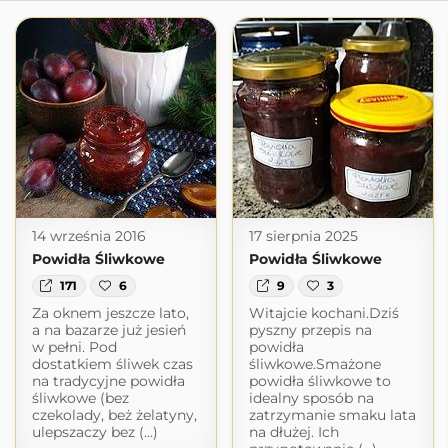
14 września 2016
17 sierpnia 2025
Powidła Śliwkowe
Powidła Śliwkowe
171
6
9
3
Za oknem jeszcze lato,
Witajcie kochani.Dziś
a na bazarze już jesień
pyszny przepis na
w pełni. Pod
powidła
dostatkiem śliwek czas
śliwkowe.Smażone
na tradycyjne powidła
powidła śliwkowe to
śliwkowe (bez
idealny sposób na
czekolady, beż żelatyny,
zatrzymanie smaku lata
ulepszaczy bez (...)
na dłużej. Ich