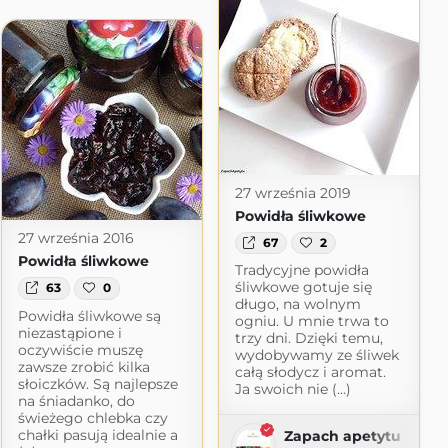
27 września 2019
Powidła śliwkowe
27 września 2016
67
2
Powidła śliwkowe
Tradycyjne powidła
śliwkowe gotuje się
63
0
długo, na wolnym
Powidła śliwkowe są
ogniu. U mnie trwa to
niezastąpione i
trzy dni. Dzięki temu,
oczywiście muszę
wydobywamy ze śliwek
zawsze zrobić kilka
całą słodycz i aromat.
słoiczków. Są najlepsze
Ja swoich nie (...)
na śniadanko, do
świeżego chlebka czy
chałki pasują idealnie a
Zapach apetytu