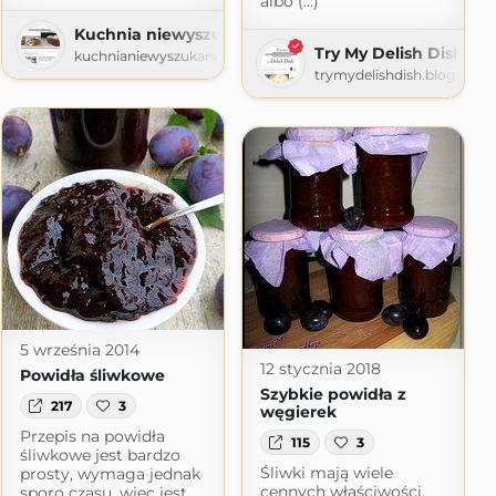
albo (...)
Kuchnia niewyszukana
 babuni
Try My Delish Dish
kuchnianiewyszukana.blogspot.com
i.blogspot.com
trymydelishdish.blogspot
5 września 2014
12 stycznia 2018
Powidła śliwkowe
Szybkie powidła z
217
3
węgierek
Przepis na powidła
115
3
śliwkowe jest bardzo
Śliwki mają wiele
prosty, wymaga jednak
cennych właściwości.
sporo czasu, więc jest