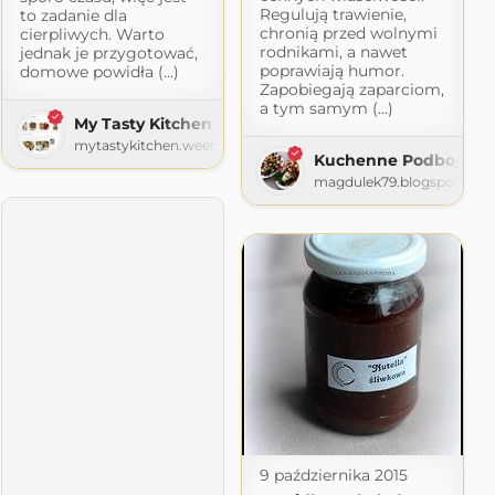
Regulują trawienie,
to zadanie dla
chronią przed wolnymi
cierpliwych. Warto
rodnikami, a nawet
jednak je przygotować,
poprawiają humor.
domowe powidła (...)
Zapobiegają zaparciom,
a tym samym (...)
My Tasty Kitchen
mytastykitchen.weebly.com
Kuchenne Podboje
magdulek79.blogspot.com
9 października 2015