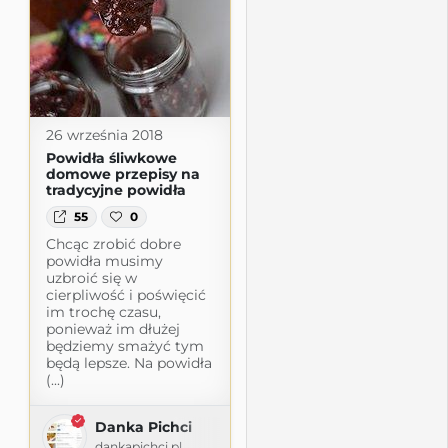
26 września 2018
Powidła śliwkowe
domowe przepisy na
tradycyjne powidła
55
0
Chcąc zrobić dobre
powidła musimy
uzbroić się w
cierpliwość i poświęcić
im trochę czasu,
ponieważ im dłużej
będziemy smażyć tym
będą lepsze. Na powidła
(...)
Danka Pichci
dankapichci.pl