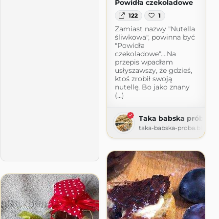
Powidła czekoladowe
122
1
Zamiast nazwy "Nutella
śliwkowa", powinna być
"Powidła
czekoladowe"....Na
przepis wpadłam
usłyszawszy, że gdzieś,
ktoś zrobił swoją
nutellę. Bo jako znany
(...)
Taka babska próba
taka-babska-proba.blogsp
t.com