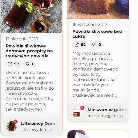
18 września 2017
Powidła śliwkowe bez
cukru
12 sierpnia 2019
92
0
Powidła śliwkowe
domowe przepisy na
Mój mąż uwielbia
tradycyjne powidła
wszelkiego rodzaju
dżemy, powidła,
97
1
konfitury domowego
Uwielbiam domowe
wyrobu. Niby
dżemiki, konfitury.
najbardziej lubi taki z
Zazwyczaj przerabiam
owoców leśnych –
jabłuszka, ale trafiły do
malin, jagód,
mnie śliweczki.
truskawek, ale nie (...)
Przerobiłam więc 2 kg
na pyszne powidła,
takie tradycyjne (...)
Mieszam w garnku
t.com
mieszamwgarnku.pl
Latosiowy Dom
latosiowydom.pl