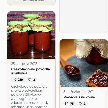
25 sierpnia 2013
Czekoladowe powidła
śliwkowe
259
2
Czekoladowe powidła
śliwkoweUwielbiam
5 października 2011
powidła śliwkowe,
Powidła śliwkowe
aszczególnie te
zdodatkiem czekolady.
75
2
Ich smak przypomina