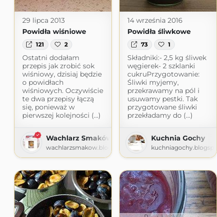
29 lipca 2013
14 września 2016
Powidła wiśniowe
Powidła śliwkowe
121
2
73
1
Ostatni dodałam
Składniki:- 2,5 kg śliwek
przepis jak zrobić sok
węgierek- 2 szklanki
wiśniowy, dzisiaj będzie
cukruPrzygotowanie:
o powidłach
Śliwki myjemy,
wiśniowych. Oczywiście
przekrawamy na pól i
te dwa przepisy łączą
usuwamy pestki. Tak
się, ponieważ w
przygotowane śliwki
pierwszej kolejności (...)
przekładamy do (...)
Wachlarz Smaków - Moje Kuchenne Inspiracje
Kuchnia Gochy
wachlarzsmakow.blogspot.com
kuchniagochy.blogsp