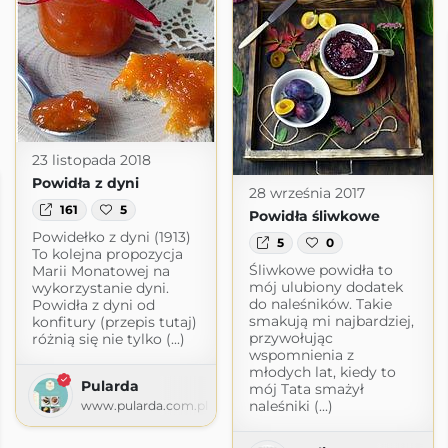
23 listopada 2018
Powidła z dyni
28 września 2017
161
5
Powidła śliwkowe
Powidełko z dyni (1913)
5
0
To kolejna propozycja
Śliwkowe powidła to
Marii Monatowej na
mój ulubiony dodatek
wykorzystanie dyni.
do naleśników. Takie
Powidła z dyni od
smakują mi najbardziej,
konfitury (przepis tutaj)
przywołując
różnią się nie tylko (...)
wspomnienia z
młodych lat, kiedy to
Pularda
mój Tata smażył
naleśniki (...)
www.pularda.com.pl