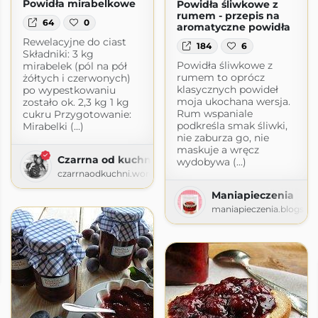
Powidła mirabelkowe
Powidła śliwkowe z
rumem - przepis na
64
0
aromatyczne powidła
Rewelacyjne do ciast
184
6
Składniki: 3 kg
Powidła śliwkowe z
mirabelek (pól na pół
rumem to oprócz
żółtych i czerwonych)
klasycznych powideł
po wypestkowaniu
moja ukochana wersja.
zostało ok. 2,3 kg 1 kg
Rum wspaniale
cukru Przygotowanie:
podkreśla smak śliwki,
Mirabelki (...)
nie zaburza go, nie
maskuje a wręcz
Czarrna od kuchni
wydobywa (...)
czarrnaodkuchni.wordpress.com
Maniapieczenia
maniapieczenia.blogspo
.com