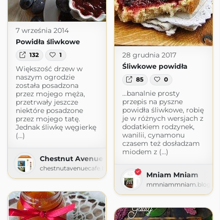
7 września 2014
Powidła śliwkowe
28 grudnia 2017
132
1
Śliwkowe powidła
Większość drzew w
naszym ogrodzie
85
0
została posadzona
...banalnie prosty
przez mojego męża,
przepis na pyszne
przetrwały jeszcze
powidła śliwkowe, robię
niektóre posadzone
je w różnych wersjach z
przez mojego tatę.
dodatkiem rodzynek,
Jednak śliwkę węgierkę
wanilii, cynamonu
(...)
czasem też dosładzam
miodem z (...)
Chestnut Avenue Cafe
chestnutavenuecafe.blogspot.com
Mniam Mniam
mmniammniam.blogspo