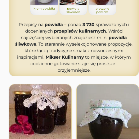
krem powidła
powidła
pieczone
śliwkowe
powidła
Przepisy na
powidła
– ponad
3 730
sprawdzonych i
docenianych
przepisów kulinarnych
. Wśród
najczęściej wybieranych znajdziesz m.in.
powidła
śliwkowe
. To starannie wyselekcjonowane propozycje,
które łączą tradycyjne smaki z nowoczesnymi
inspiracjami.
Mikser Kulinarny
to miejsce, w którym
codzienne gotowanie staje się prostsze i
przyjemniejsze.