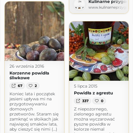
Kulinarne przygody 
www.kulinarneprzygodyg
niadanie
.pl
26 września 2016
Korzenne powidła
śliwkowe
5 lipca 2015
67
2
Powidła z agrestu
Koniec lata i początek
jesieni upływa mi na
337
0
przygotowywaniu
domowych
Z niepozornego,
przetworów. Staram się
zielonego agrestu
zamknąć w słoikach jak
można wyczarować
najwięcej smaków lata,
pyszne powidła w
aby cieszyć się nimi (...)
kolorze niemal