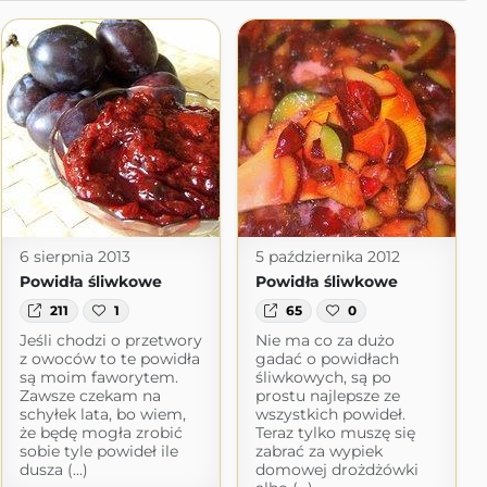
6 sierpnia 2013
5 października 2012
Powidła śliwkowe
Powidła śliwkowe
211
1
65
0
Jeśli chodzi o przetwory
Nie ma co za dużo
z owoców to te powidła
gadać o powidłach
są moim faworytem.
śliwkowych, są po
Zawsze czekam na
prostu najlepsze ze
schyłek lata, bo wiem,
wszystkich powideł.
że będę mogła zrobić
Teraz tylko muszę się
sobie tyle powideł ile
zabrać za wypiek
dusza (...)
domowej drożdżówki