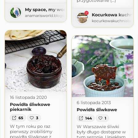
przygotowanie (...)
My space, my world. Ana Mari's world.
Kocurkowa kuchnia
anamarisworld.blogspot.com
kocurkowakuchniababun
16 listopada 2020
6 listopada 2013
Powidła śliwkowe
piekarnik
Powidła śliwkowe
65
3
144
1
W tym roku po raz
W Warszawie śliwki
pierwszy zrobiliśmy
były długo dostępne w
powidła śliwkowe z
tym sezonie. Upiekłam