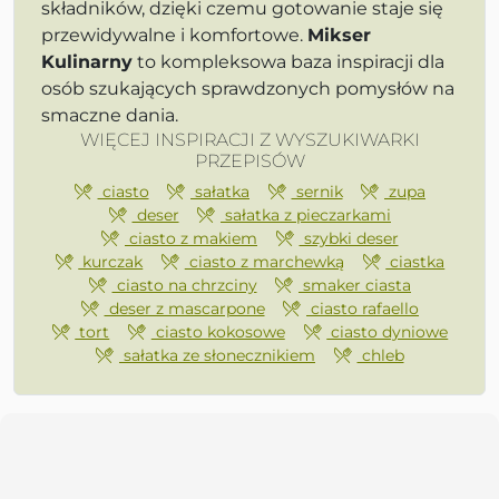
składników, dzięki czemu gotowanie staje się
przewidywalne i komfortowe.
Mikser
Kulinarny
to kompleksowa baza inspiracji dla
osób szukających sprawdzonych pomysłów na
smaczne dania.
WIĘCEJ INSPIRACJI Z WYSZUKIWARKI
PRZEPISÓW
ciasto
sałatka
sernik
zupa
deser
sałatka z pieczarkami
ciasto z makiem
szybki deser
kurczak
ciasto z marchewką
ciastka
ciasto na chrzciny
smaker ciasta
deser z mascarpone
ciasto rafaello
tort
ciasto kokosowe
ciasto dyniowe
sałatka ze słonecznikiem
chleb