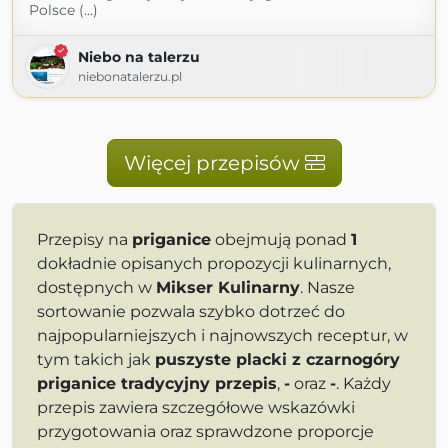
Polsce (...)
Niebo na talerzu
niebonatalerzu.pl
Więcej przepisów
Przepisy na
priganice
obejmują ponad
1
dokładnie opisanych propozycji kulinarnych,
dostępnych w
Mikser Kulinarny
. Nasze
sortowanie pozwala szybko dotrzeć do
najpopularniejszych i najnowszych receptur, w
tym takich jak
puszyste placki z czarnogóry
priganice tradycyjny przepis
,
-
oraz
-
. Każdy
przepis zawiera szczegółowe wskazówki
przygotowania oraz sprawdzone proporcje