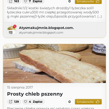
0
163
7
Zapisz
Smakowite
Składniki:1/2 kostki świeżych drożdży1 łyżeczka soli1
łyżeczka cukru300 ml ciepłej przegotowanej wody500
g mąki pszennej3 łyżki olejuSposób przygotowania:1. (...)
Atysmakujmnie.blogspot.com.
atysmakujmnie.blogspot.com
15 sierpnia 2017
Prosty chleb pszenny
0
129
4
Zapisz
Smakowite
Pieczenie chleba sprawia mi ostatnio coraz większą