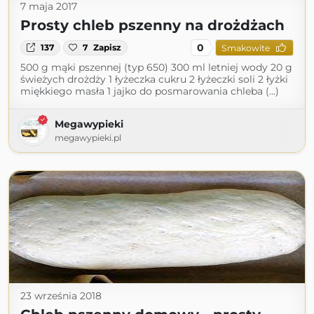
7 maja 2017
Prosty chleb pszenny na drożdżach
0
137
7
Zapisz
Smakowite
500 g mąki pszennej (typ 650) 300 ml letniej wody 20 g
świeżych drożdży 1 łyżeczka cukru 2 łyżeczki soli 2 łyżki
miękkiego masła 1 jajko do posmarowania chleba (...)
Megawypieki
megawypieki.pl
23 września 2018