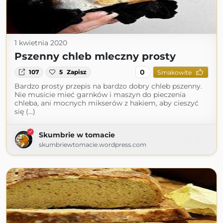
1 kwietnia 2020
Pszenny chleb mleczny prosty
0
107
5
Zapisz
Smakowite
Bardzo prosty przepis na bardzo dobry chleb pszenny.
Nie musicie mieć garnków i maszyn do pieczenia
chleba, ani mocnych mikserów z hakiem, aby cieszyć
się (...)
Skumbrie w tomacie
skumbriewtomacie.wordpress.com