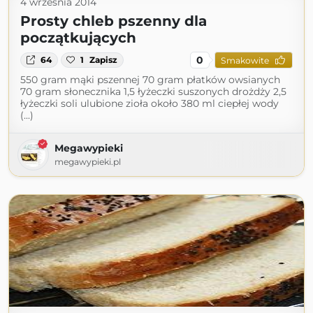
4 września 2014
Prosty chleb pszenny dla
początkujących
0
64
1
Zapisz
Smakowite
550 gram mąki pszennej 70 gram płatków owsianych
70 gram słonecznika 1,5 łyżeczki suszonych drożdży 2,5
łyżeczki soli ulubione zioła około 380 ml ciepłej wody
(...)
Megawypieki
megawypieki.pl