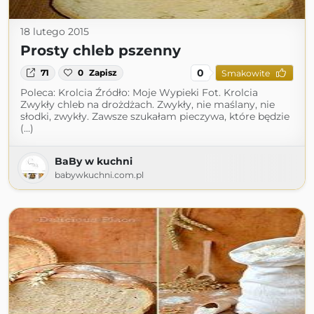
18 lutego 2015
Prosty chleb pszenny
0
71
0
Zapisz
Smakowite
Poleca: Krolcia Źródło: Moje Wypieki Fot. Krolcia
Zwykły chleb na drożdżach. Zwykły, nie maślany, nie
słodki, zwykły. Zawsze szukałam pieczywa, które będzie
(...)
BaBy w kuchni
babywkuchni.com.pl