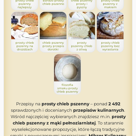
prosty chleb
bardzo prosty
chleb pszenny
prosty chleb
pszenny
chleb pszenno
prosty i
pszenny z
najlepszy
pyszny
makiem
prosty chleb
chleb pszenny
prosty
prosty chleb
pszenny na
prosty przepis
pszenny chleb
pszenny bez
drożdżach
dorotki
z oliwą
wyrastania
filozofia
smaku prosty
chleb pszenny
Przepisy na
prosty chleb pszenny
– ponad
2 492
sprawdzonych i docenianych
przepisów kulinarnych
.
Wśród najczęściej wybieranych znajdziesz m.in.
prosty
chleb pszenny z mąki pełnoziarnistej
. To starannie
wyselekcjonowane propozycje, które łączą tradycyjne
smaki z nowoczesnymi inspiracjami.
Mikser Kulinarny