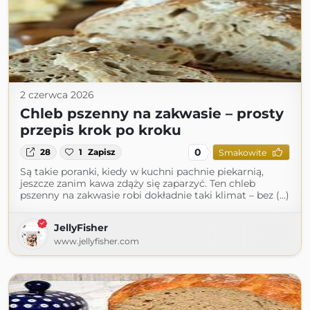
2 czerwca 2026
Chleb pszenny na zakwasie – prosty
przepis krok po kroku
0
28
1
Zapisz
Smakowite
Są takie poranki, kiedy w kuchni pachnie piekarnią,
jeszcze zanim kawa zdąży się zaparzyć. Ten chleb
pszenny na zakwasie robi dokładnie taki klimat – bez (...)
JellyFisher
www.jellyfisher.com