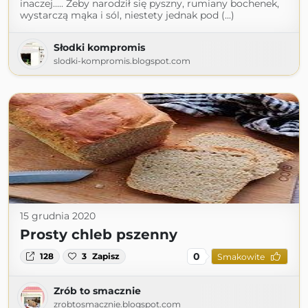
inaczej..... Żeby narodził się pyszny, rumiany bochenek,
wystarczą mąka i sól, niestety jednak pod (...)
Słodki kompromis
slodki-kompromis.blogspot.com
15 grudnia 2020
Prosty chleb pszenny
0
128
3
Zapisz
Smakowite
Zrób to smacznie
zrobtosmacznie.blogspot.com