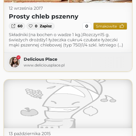
12 września 2017
Prosty chleb pszenny
0
60
0
Zapisz
Smakowite
Składniki:(na bochen o wadze 1 kg.)Rozczyn15 g.
świeżych drożdży1 łyżeczka cukru4 czubate łyżeczki
mąki pszennej chlebowej (typ 750)1/4 szkl. letniego (...)
Delicious Place
www.deliciousplace.pl
13 października 2015