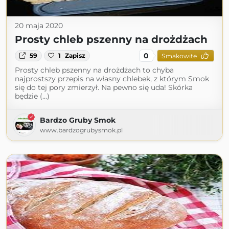
20 maja 2020
Prosty chleb pszenny na drożdżach
0
59
1
Zapisz
Smakowite
Prosty chleb pszenny na drożdżach to chyba
najprostszy przepis na własny chlebek, z którym Smok
się do tej pory zmierzył. Na pewno się uda! Skórka
będzie (...)
Bardzo Gruby Smok
www.bardzogrubysmok.pl