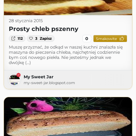
28 stycznia 2015
Prosty chleb pszenny
0
112
3
Zapisz
Smakowite
Muszę przyznać, że odkąd w naszej kuchni znalazła się
maszyna do pieczenia chleba, najchętniej codziennie
bym coś nowego piekła. Nie jesteśmy jednak we
dwójkę (...)
My Sweet Jar
my-sweet-jar.blogspot.com