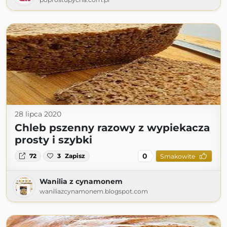
28 lipca 2020
Chleb pszenny razowy z wypiekacza
prosty i szybki
0
72
3
Zapisz
Smakowite
Wanilia z cynamonem
waniliazcynamonem.blogspot.com