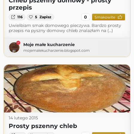
Chleb pszenny domowy - prosty
przepis
0
116
5
Zapisz
Smakowite
Uwielbiam smak domowego pieczywa. Bardzo prosty
przepis na pyszny domowy chleb znalazłam na (...)
Moje małe kucharzenie
mojemalekucharzenie.blogspot.com
14 lutego 2015
Prosty pszenny chleb