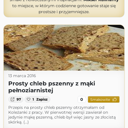
to miejsce, w którym codzienne gotowanie staje się
prostsze i przyjemniejsze.
13 marca 2016
Prosty chleb pszenny z mąki
pełnoziarnistej
0
97
1
Zapisz
Smakowite
Przepis na prosty chleb pszenny otrzymałam od
Koleżanki z pracy. W pierwotnej wersji zawierał on
jedynie mąkę pszenną, chleb był więc jasny ze złocistą
skórką. (...)