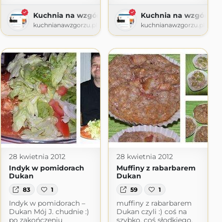
u
Kuchnia na wzgórzu
Kuchnia na wzgórzu
kuchnianawzgorzu.pl
kuchnianawzgorzu.pl
28 kwietnia 2012
28 kwietnia 2012
Indyk w pomidorach
Muffiny z rabarbarem
Dukan
Dukan
83
1
59
1
Indyk w pomidorach –
muffiny z rabarbarem
Dukan Mój J. chudnie :)
Dukan czyli :) coś na
po zakończeniu
szybko, coś słodkiego,