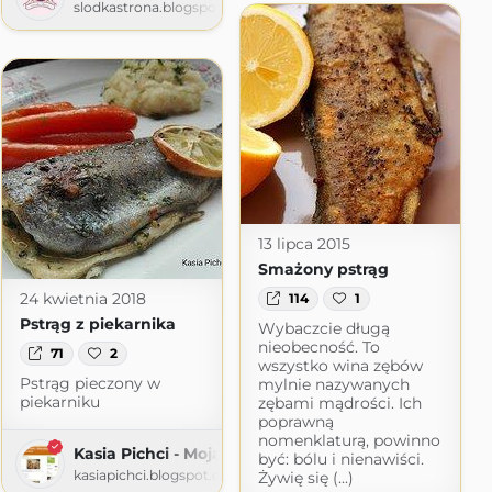
slodkastrona.blogspot.com
13 lipca 2015
Smażony pstrąg
24 kwietnia 2018
114
1
Pstrąg z piekarnika
Wybaczcie długą
nieobecność. To
71
2
wszystko wina zębów
Pstrąg pieczony w
mylnie nazywanych
piekarniku
zębami mądrości. Ich
poprawną
nomenklaturą, powinno
Kasia Pichci - Moja pasja gotowanie
być: bólu i nienawiści.
kasiapichci.blogspot.com
Żywię się (...)