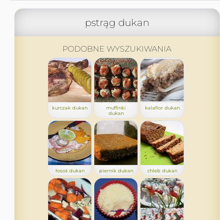
pstrąg dukan
PODOBNE WYSZUKIWANIA
kurczak dukan
muffinki
kalafior dukan
dukan
łosoś dukan
piernik dukan
chleb dukan