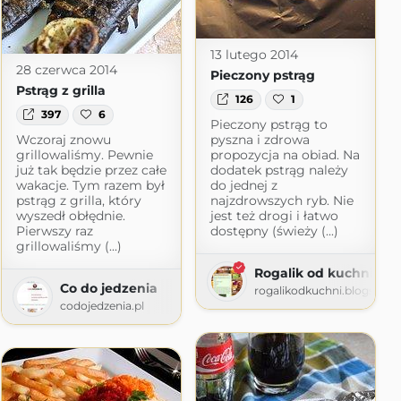
13 lutego 2014
28 czerwca 2014
Pieczony pstrąg
Pstrąg z grilla
126
1
397
6
Pieczony pstrąg to
Wczoraj znowu
pyszna i zdrowa
grillowaliśmy. Pewnie
propozycja na obiad. Na
już tak będzie przez całe
dodatek pstrąg należy
wakacje. Tym razem był
do jednej z
pstrąg z grilla, który
najzdrowszych ryb. Nie
wyszedł obłędnie.
jest też drogi i łatwo
Pierwszy raz
dostępny (świeży (...)
grillowaliśmy (...)
Rogalik od kuchni
j pani domu
Co do jedzenia
rogalikodkuchni.blogspot
m
codojedzenia.pl