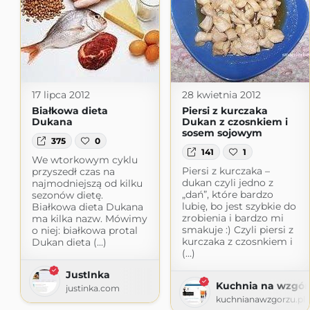
17 lipca 2012
28 kwietnia 2012
Białkowa dieta
Piersi z kurczaka
Dukana
Dukan z czosnkiem i
sosem sojowym
375
0
141
1
We wtorkowym cyklu
Piersi z kurczaka –
przyszedł czas na
dukan czyli jedno z
najmodniejszą od kilku
„dań”, które bardzo
sezonów dietę.
lubię, bo jest szybkie do
Białkowa dieta Dukana
zrobienia i bardzo mi
ma kilka nazw. Mówimy
smakuje :) Czyli piersi z
o niej: białkowa protal
kurczaka z czosnkiem i
Dukan dieta (...)
(...)
JustInka
Kuchnia na wzgór
justinka.com
kuchnianawzgorzu.pl