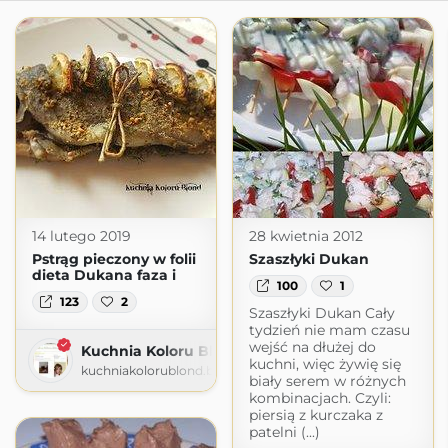
14 lutego 2019
28 kwietnia 2012
Pstrąg pieczony w folii
Szaszłyki Dukan
dieta Dukana faza i
100
1
123
2
Szaszłyki Dukan Cały
tydzień nie mam czasu
wejść na dłużej do
Kuchnia Koloru Blond
kuchni, więc żywię się
kuchniakolorublond.blogspot.com
biały serem w różnych
kombinacjach. Czyli:
piersią z kurczaka z
patelni (...)