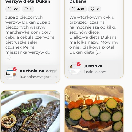
warzyw dieta Dukan
Dukana
72
1
438
2
zupa z pieczonych
We wtorkowym cyklu
warzyw Dukan Zupa z
przyszedł czas na
pieczonych warzyw
najmodniejszą od kilku
marchewka pomidory
sezonów dietę.
cebula cebula czerwona
Białkowa dieta Dukana
pietruszka seler
ma kilka nazw. Mówimy
czosnek Pełna
o niej: białkowa protal
mieszanka warzyw do
Dukan dieta (...)
(...)
u
JustInka
Kuchnia na wzgórzu
justinka.com
kuchnianawzgorzu.pl