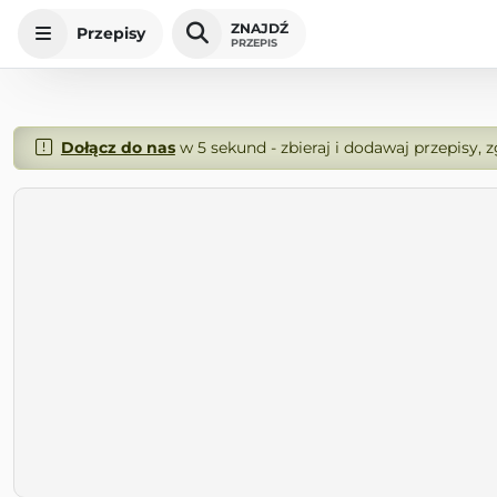
ZNAJDŹ
Przepisy
PRZEPIS
Dołącz do nas
w 5 sekund - zbieraj i dodawaj przepisy, 