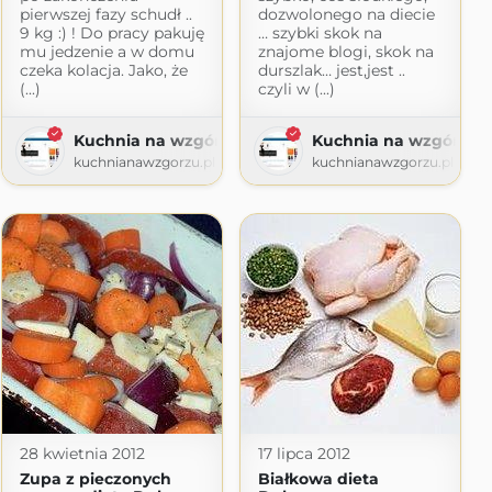
pierwszej fazy schudł ..
dozwolonego na diecie
9 kg :) ! Do pracy pakuję
… szybki skok na
mu jedzenie a w domu
znajome blogi, skok na
czeka kolacja. Jako, że
durszlak… jest,jest ..
(...)
czyli w (...)
u
Kuchnia na wzgórzu
Kuchnia na wzgórzu
kuchnianawzgorzu.pl
kuchnianawzgorzu.pl
28 kwietnia 2012
17 lipca 2012
Zupa z pieczonych
Białkowa dieta