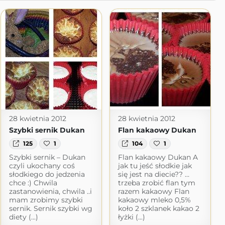
28 kwietnia 2012
28 kwietnia 2012
Szybki sernik Dukan
Flan kakaowy Dukan
125
1
104
1
Szybki sernik – Dukan
Flan kakaowy Dukan A
czyli ukochany coś
jak tu jeść słodkie jak
słodkiego do jedzenia
się jest na diecie?? …
chce :) Chwila
trzeba zrobić flan tym
zastanowienia, chwila ..i
razem kakaowy Flan
mam zrobimy szybki
kakaowy mleko 0,5%
sernik. Sernik szybki wg
koło 2 szklanek kakao 2
diety (...)
łyżki (...)