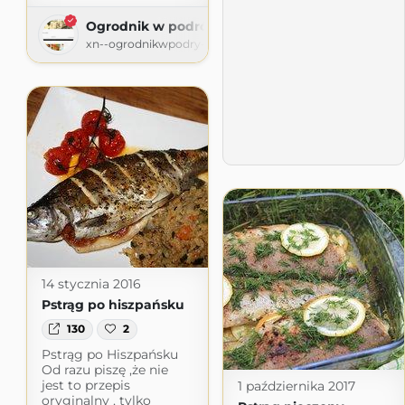
Ogrodnik w podróży
xn--ogrodnikwpodry-xob60t.pl
14 stycznia 2016
Pstrąg po hiszpańsku
130
2
Pstrąg po Hiszpańsku
Od razu piszę ,że nie
jest to przepis
1 października 2017
oryginalny , tylko