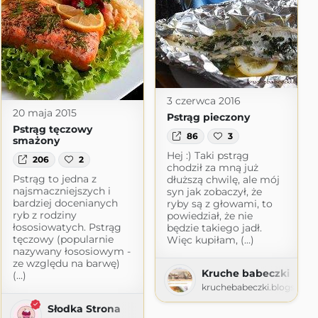
3 czerwca 2016
20 maja 2015
Pstrąg pieczony
Pstrąg tęczowy
86
3
smażony
Hej :) Taki pstrąg
206
2
chodził za mną już
Pstrąg to jedna z
dłuższą chwilę, ale mój
najsmaczniejszych i
syn jak zobaczył, że
bardziej docenianych
ryby są z głowami, to
ryb z rodziny
powiedział, że nie
łososiowatych. Pstrąg
będzie takiego jadł.
tęczowy (popularnie
Więc kupiłam, (...)
nazywany łososiowym -
ze względu na barwę)
Kruche babeczki
e zdjęciami
(...)
kruchebabeczki.blogspot.
Słodka Strona