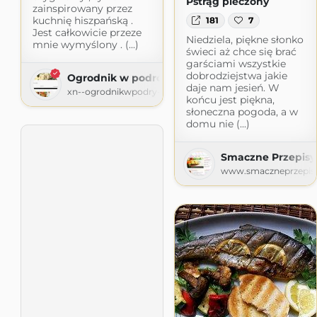
Pstrąg pieczony
zainspirowany przez
kuchnię hiszpańską .
181
7
Jest całkowicie przeze
Niedziela, piękne słonko
mnie wymyślony . (...)
świeci aż chce się brać
garściami wszystkie
dobrodziejstwa jakie
Ogrodnik w podróży
daje nam jesień. W
xn--ogrodnikwpodry-xob60t.pl
końcu jest piękna,
słoneczna pogoda, a w
domu nie (...)
Smaczne Przepisy
www.smaczneprzepisy