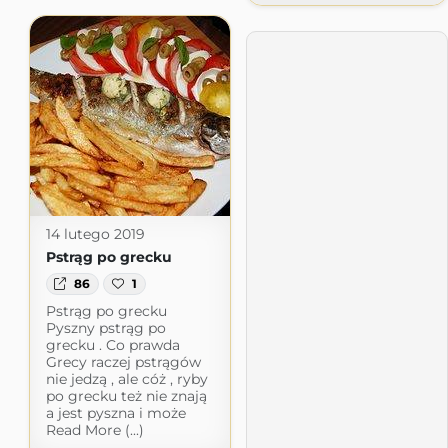
14 lutego 2019
Pstrąg po grecku
86
1
Pstrąg po grecku
Pyszny pstrąg po
grecku . Co prawda
Grecy raczej pstrągów
nie jedzą , ale cóż , ryby
po grecku też nie znają
a jest pyszna i może
Read More (...)