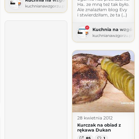
Ha.. ze mną też tak było.
kuchnianawzgorzu.pl
Ale znalazłam blog Evy
i stwierdziłam, że ta (...)
Kuchnia na wzgórz
kuchnianawzgorzu.pl
zu
28 kwietnia 2012
Kurczak na obiad z
rękawa Dukan
85
1