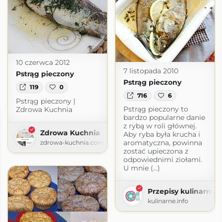
10 czerwca 2012
7 listopada 2010
Pstrąg pieczony
Pstrąg pieczony
119
0
716
6
Pstrąg pieczony |
Pstrąg pieczony to
Zdrowa Kuchnia
bardzo popularne danie
z rybą w roli głównej.
Zdrowa Kuchnia
Aby ryba była krucha i
aromatyczna, powinna
zdrowa-kuchnia.com
zostać upieczona z
odpowiednimi ziołami.
U mnie (...)
Przepisy kulinarne z
kulinarne.info