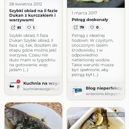
28 kwietnia 2012
Szybki obiad na ii fazie
1 marca 2017
Dukan z kurczakiem i
Pstrąg doskonały
warzywami
79
0
81
1
Pstrąg z idealnej
Szybki obiad, II faza
hodowli. W czystym,
Dukan Szybki obiad, II
otoczonym lasem
faza -oj, tak, doszłam do
środowisku. I w
etapu gdzie można jeść
odpowiednio
warzywa. Czasu nie
natlenionej wodzie.
dużo mam w tygodniu
Takie warunki musza
na gotowanie, więc
być spełnione, aby
jadam (...)
pstrąg był (...)
Kuchnia na wzgórzu
Blog nieperfekcyjne
kuchnianawzgorzu.pl
wrzeciono.blogspot.co