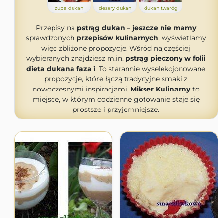
zupa dukan
desery dukan
dukan twaróg
Przepisy na
pstrąg dukan
–
jeszcze nie mamy
sprawdzonych
przepisów kulinarnych
, wyświetlamy
więc zbliżone propozycje. Wśród najczęściej
wybieranych znajdziesz m.in.
pstrąg pieczony w folii
dieta dukana faza i
. To starannie wyselekcjonowane
propozycje, które łączą tradycyjne smaki z
nowoczesnymi inspiracjami.
Mikser Kulinarny
to
miejsce, w którym codzienne gotowanie staje się
prostsze i przyjemniejsze.