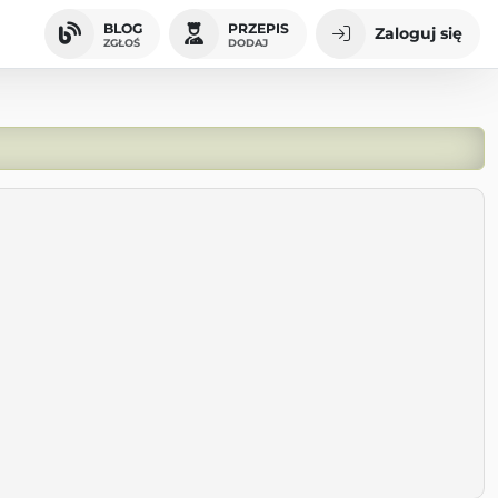
BLOG
PRZEPIS
Zaloguj się
ZGŁOŚ
DODAJ