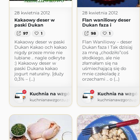
28 kwietnia 2012
28 kwietnia 2012
Kakaowy deser w
Flan waniliowy deser
paski Dukan
Dukan faza i
97
1
98
1
Kakaowy deser w paski
Flan Waniliowy – deser
Dukan Kakao och kakao
Dukan faza I Tak dzisiaj
nigdy przeze mnie nie
za mną „chodziło”coś
lubiane .. nagle odkryte
słodkiego, ale nie
:) Kakaowy deser w
złamałam się na
paski Dukana kakao
uśmiechającą się do
jogurt naturalny. [duży
mnie czekoladę z
0,3% – (...)
orzechami .. o (...)
Kuchnia na wzgórzu
Kuchnia na wzgór
kuchnianawzgorzu.pl
kuchnianawzgorzu.pl