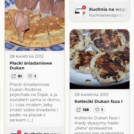
Kuchnia na wzgórz
kuchnianawzgorzu.pl
28 kwietnia 2012
Placki śniadaniowe
Dukan
91
1
Placki śniadaniowe
Dukan Rodzina
pojechała na Śląsk, a ja
28 kwietnia 2012
zostałam sama w domu
Kotleciki Dukan faza I
:) i czas miałam żeby
zrobić sobie śniadanie i
158
1
padło na placek z
Kotleciki Dukan faza I
serkiem (...)
Kiedy słyszymy hasło
„dieta” przeważnie
ogarnia nas przerażenie.
Kuchnia na wzgórzu