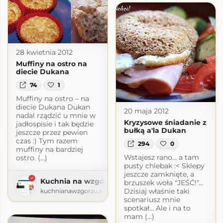
28 kwietnia 2012
Muffiny na ostro na
diecie Dukana
74
1
Muffiny na ostro – na
diecie Dukana Dukan
20 maja 2012
nadal rządzić u mnie w
.com.pl
Kryzysowe śniadanie z
jadłospisie i tak będzie
bułką a'la Dukan
jeszcze przez pewien
czas :) Tym razem
294
0
muffiny na bardziej
Wstajesz rano... a tam
ostro. (...)
pusty chlebak :< Sklepy
jeszcze zamknięte, a
Kuchnia na wzgórzu
brzuszek woła "JEŚĆ!"...
Dzisiaj właśnie taki
kuchnianawzgorzu.pl
scenariusz mnie
spotkał... Ale i na to
mam (...)