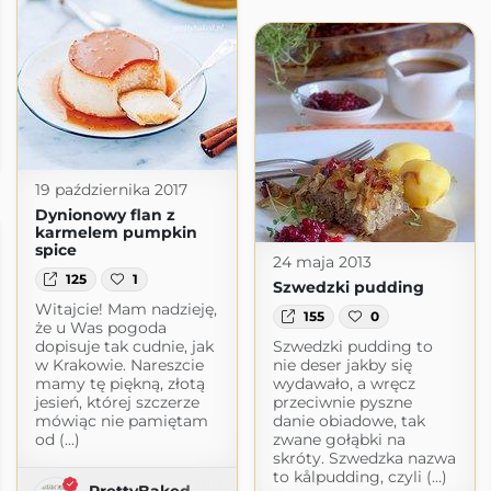
nowa Margaret
logspot.com
19 października 2017
Dynionowy flan z
karmelem pumpkin
spice
24 maja 2013
125
1
Szwedzki pudding
Witajcie! Mam nadzieję,
155
0
że u Was pogoda
dopisuje tak cudnie, jak
Szwedzki pudding to
w Krakowie. Nareszcie
nie deser jakby się
mamy tę piękną, złotą
wydawało, a wręcz
jesień, której szczerze
przeciwnie pyszne
mówiąc nie pamiętam
danie obiadowe, tak
od (...)
zwane gołąbki na
skróty. Szwedzka nazwa
to kålpudding, czyli (...)
PrettyBaked