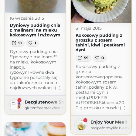
ie
logspot.com
16 września 2015
Dyniowy pudding chia
31 maja 2015
z malinami na mleku
kokosowym i ryżowym
Kokosowy pudding z
groszku z sosem
51
1
tahini, kiwi i pestkami
dyni
Dyniowy pudding chia
**podany z malinami**
59
0
na mleku kokosowym
Kokosowy pudding z
inapoju
groszku
ryżowymRówne dwa
konserwowegopolany
tygodnie pozostały się
kokosowym sosem
do zakończenia moich
tahini,podany z kiwi,
najdłuższych wakacji (...)
pestkami dyni i
miętą.PRZEPIS
Bezglutenowe Śniadania według Patrycji K
AUTORSKI:Składniki:20
0 g groszku z puszki (...)
glutenfreebreakfast.blogspot.com
Enjoy Your Meal!
recipeformylife.blogspo