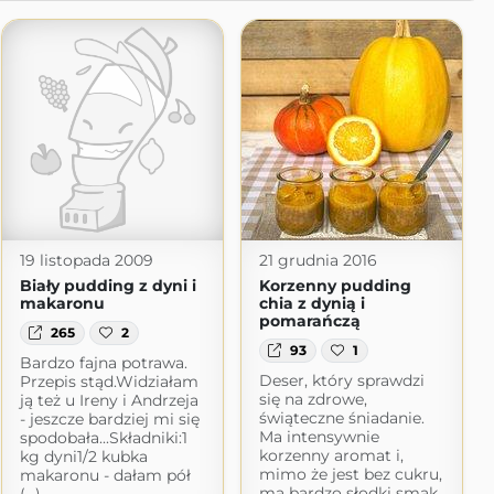
19 listopada 2009
21 grudnia 2016
Biały pudding z dyni i
Korzenny pudding
makaronu
chia z dynią i
pomarańczą
265
2
93
1
Bardzo fajna potrawa.
Deser, który sprawdzi
Przepis stąd.Widziałam
się na zdrowe,
ją też u Ireny i Andrzeja
świąteczne śniadanie.
- jeszcze bardziej mi się
Ma intensywnie
spodobała...Składniki:1
korzenny aromat i,
kg dyni1/2 kubka
mimo że jest bez cukru,
makaronu - dałam pół
ma bardzo słodki smak.