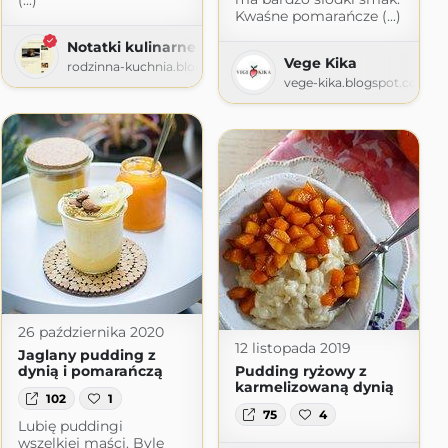
(...)
Kwaśne pomarańcze (...)
-Kasi
Notatki kulinarne
Vege Kika
m
rodzinna-kuchnia.blogspot.com
vege-kika.blogspot.com
26 października 2020
12 listopada 2019
Jaglany pudding z
dynią i pomarańczą
Pudding ryżowy z
karmelizowaną dynią
102
1
75
4
Lubię puddingi
wszelkiej maści. Byle