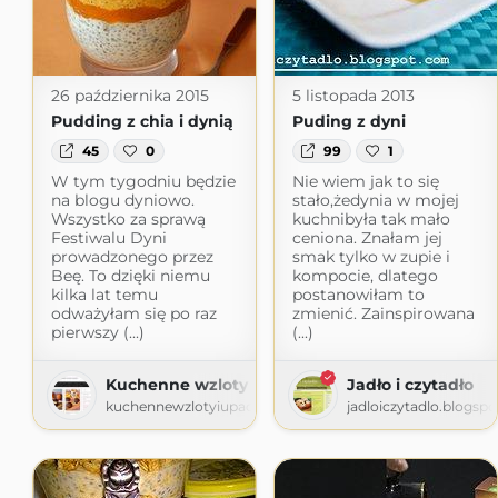
26 października 2015
5 listopada 2013
Pudding z chia i dynią
Puding z dyni
45
0
99
1
W tym tygodniu będzie
Nie wiem jak to się
na blogu dyniowo.
stało,żedynia w mojej
Wszystko za sprawą
kuchnibyła tak mało
Festiwalu Dyni
ceniona. Znałam jej
prowadzonego przez
smak tylko w zupie i
Beę. To dzięki niemu
kompocie, dlatego
kilka lat temu
postanowiłam to
odważyłam się po raz
zmienić. Zainspirowana
pierwszy (...)
(...)
Kuchenne wzloty i upadki młodej mężatki
Jadło i czytadło
kuchennewzlotyiupadki.pl
jadloiczytadlo.blogsp