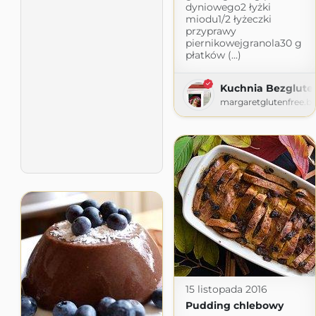
dyniowego2 łyżki
miodu1/2 łyżeczki
przyprawy
piernikowejgranola30 g
płatków (...)
Kuchnia Bezglute
margaretglutenfree.b
15 listopada 2016
Pudding chlebowy