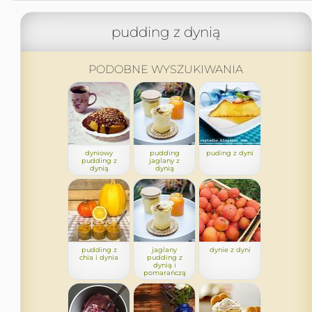
pudding z dynią
PODOBNE WYSZUKIWANIA
dyniowy
pudding
puding z dyni
pudding z
jaglany z
dynią
dynią
pudding z
jaglany
dynie z dyni
chia i dynia
pudding z
dynią i
pomarańczą