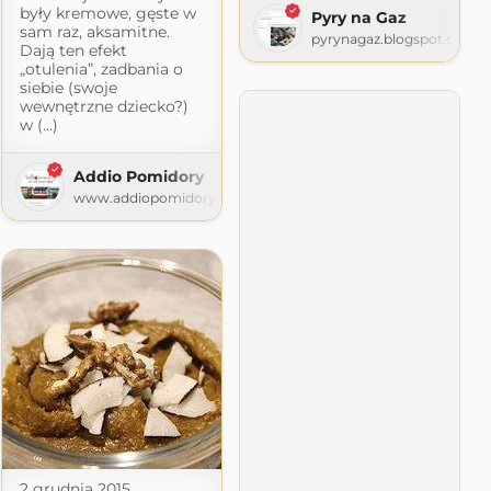
były kremowe, gęste w
Pyry na Gaz
sam raz, aksamitne.
pyrynagaz.blogspot.com
Dają ten efekt
„otulenia”, zadbania o
siebie (swoje
wewnętrzne dziecko?)
w (...)
Addio Pomidory
spot.com
www.addiopomidory.pl
2 grudnia 2015