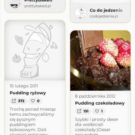
prettybaked.pl
Co do jedzenia
codojedzenia.pl
nia
15 lutego 2011
Pudding ryżowy
8 października 2012
372
0
Pudding czekoladowy
Trochę ponad miesiąc
151
1
temu zachwycaliśmy
się pysznym
Szybki i prosty deser
puddingiem
dla wielbicieli
kokosowym. Dziś
czekolady:)Deser
również polecamy
posypałam