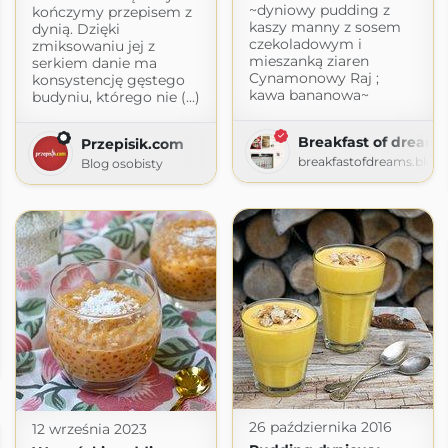
~dyniowy pudding z
kończymy przepisem z
kaszy manny z sosem
dynią. Dzięki
czekoladowym i
zmiksowaniu jej z
mieszanką ziaren
serkiem danie ma
Cynamonowy Raj ;
konsystencję gęstego
kawa bananowa~
budyniu, którego nie (...)
Breakfast of dreams
Przepisik.com
breakfastofdreams.blog
Blog osobisty
ot.com
26 października 2016
12 września 2023