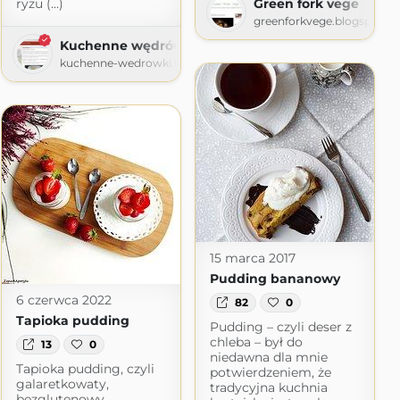
Green fork vege
ryżu (...)
greenforkvege.blogspot.c
Kuchenne wędrówki Shinju
kuchenne-wedrowki.blogspot.com
15 marca 2017
Pudding bananowy
6 czerwca 2022
82
0
Tapioka pudding
Pudding – czyli deser z
chleba – był do
13
0
niedawna dla mnie
Tapioka pudding, czyli
potwierdzeniem, że
galaretkowaty,
tradycyjna kuchnia
bezglutenowy,