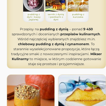
pudding z
sernik z dynią
pudding z
dyni i kaszy
i pestkami z
kurczaka
jaglanej
dyni
Przepisy na
pudding z dynią
– ponad
9 450
sprawdzonych i docenianych
przepisów kulinarnych
.
Wśród najczęściej wybieranych znajdziesz m.in.
chlebowy pudding z dynią i cynamonem
. To
starannie wyselekcjonowane propozycje, które łączą
tradycyjne smaki z nowoczesnymi inspiracjami.
Mikser
Kulinarny
to miejsce, w którym codzienne gotowanie
staje się prostsze i przyjemniejsze.