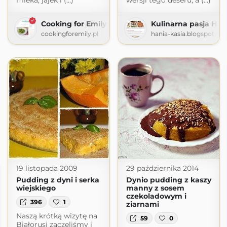
mleka, jajek i (...)
wersji tego deseru, a (...)
Cooking for Emily
Kulinarna pasja Hani
cookingforemily.pl
hania-kasia.blogspot.co
19 listopada 2009
29 października 2014
Pudding z dyni i serka
Dynio pudding z kaszy
wiejskiego
manny z sosem
czekoladowym i
396
1
ziarnami
Naszą krótką wizytę na
59
0
Białorusi zaczęliśmy i