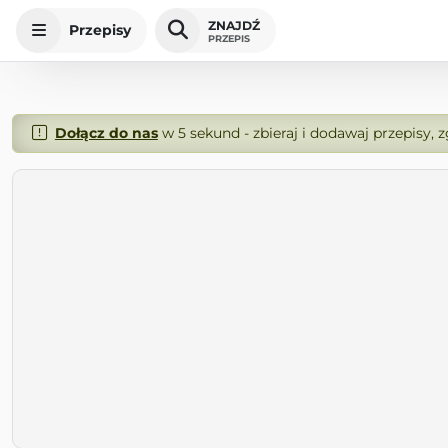
ZNAJDŹ
Przepisy
PRZEPIS
Dołącz do nas
w 5 sekund - zbieraj i dodawaj przepisy, 