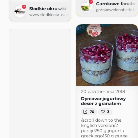
Garnkowe fanaber
Słodkie okruszki - piecz i gotuj z sercem
garnkowefanaberie.b
www.slodkieokruszki.pl
20 października 2018
Dyniowo-jogurtowy
deser z granatem
70
3
/scroll down to the
English version/2
porcje250 g jogurtu
greckiego150 g puree