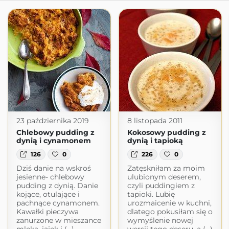
23 października 2019
8 listopada 2011
Chlebowy pudding z
Kokosowy pudding z
dynią i cynamonem
dynią i tapioką
126
0
226
0
Dziś danie na wskroś
Zatęskniłam za moim
jesienne- chlebowy
ulubionym deserem,
pudding z dynią. Danie
czyli puddingiem z
kojące, otulające i
tapioki. Lubię
pachnące cynamonem.
urozmaicenie w kuchni,
Kawałki pieczywa
dlatego pokusiłam się o
zanurzone w mieszance
wymyślenie nowej