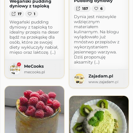
Pudding dyniowy
Wegański pudding
dyniowy z tapioką
157
6
17
1
Dynia jest niezwykle
wdzięcznym
Wegański pudding
materiałem
dyniowy z tapioką to
kulinarnym. Na blogu
idealny przepis na deser
wylądowało już
bądź na przekąskę dla
mnóstwo przepisów z
osób, które ze swojej
wykorzystaniem
diety wykluczyły nabiał,
jesiennego warzywa.
mięso oraz laktozę. (...)
Dziś proponuję
aksamity (...)
MeCooks
mecooks.pl
Zajadam.pl
www.zajadam.pl