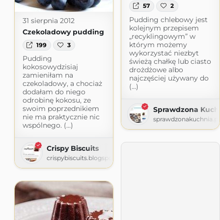
57
2
Pudding chlebowy jest
31 sierpnia 2012
kolejnym przepisem
Czekoladowy pudding
„recyklingowym” w
którym możemy
199
3
wykorzystać niezbyt
Pudding
świeżą chałkę lub ciasto
kokosowydzisiaj
drożdżowe albo
zamieniłam na
najczęściej używany do
czekoladowy, a chociaż
(...)
dodałam do niego
odrobinę kokosu, ze
swoim poprzednikiem
Sprawdzona Kuch
nie ma praktycznie nic
sprawdzonakuchnia.pl
wspólnego. (...)
Crispy Biscuits
crispybiscuits.blogspot.com