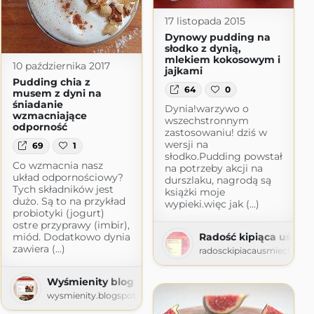
17 listopada 2015
Dynowy pudding na
słodko z dynią,
mlekiem kokosowym i
10 października 2017
jajkami
Pudding chia z
64
0
musem z dyni na
śniadanie
Dynia!warzywo o
wzmacniające
wszechstronnym
odporność
zastosowaniu! dziś w
wersji na
69
1
słodko.Pudding powstał
Co wzmacnia nasz
na potrzeby akcji na
układ odpornościowy?
durszlaku, nagrodą są
Tych składników jest
książki moje
dużo. Są to na przykład
wypieki.więc jak (...)
probiotyki (jogurt)
ostre przyprawy (imbir),
miód. Dodatkowo dynia
Radość kipiąca uśmi
zawiera (...)
radosckipiacausmiechem.
Wyśmienity blog
t.com
wysmienity.blogspot.com