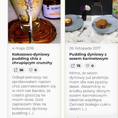
4 maja 2016
26 listopada 2017
Kokosowo-dyniowy
Pudding dyniowy z
pudding chia z
sosem karmelowym
chrupiącym crunchy
73
0
56
0
Mimo, że sezon
Odkąd pierwszy raz
dyniowy już przemija
spróbowałam nasion
mam dla was pyszny
chia zasmakowałam się
deser. Aksamitny w
w nich tak bardzo, że
środku polany słonym
często goszczą na
sosem karmelowym
moim stole. Dziś
idealnie współgra.
zapraszam Was na
Zamiast białego cukru
kokosowo dyniowy
dałam (...)
pudding (...)