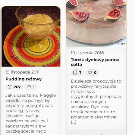
10 stycznia 2018
Torcik dyniowy panna
cotta
19 listopada 2011
7
0
Pudding ryżowy
Dzisiejsza propozycja to
prawdziwy rarytas dla
267
1
miłośników
Jakiś czas temu Maggie
oryginalnych przepisów
wpadła na pomysł by
i niecodziennych
wspólnie przygotować
smaków. Dyniowy
pudding ryżowy.
torcik panna cotta to
Niewiele myśląc
połączenie aksamitnej
poszłam na zakupy i
(...)
zaopatrzyłam się w
paczkę specjalnego