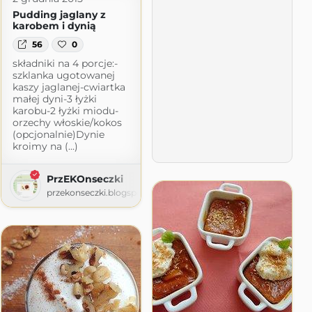
Pudding jaglany z
karobem i dynią
56
0
składniki na 4 porcje:-
szklanka ugotowanej
kaszy jaglanej-cwiartka
małej dyni-3 łyżki
karobu-2 łyżki miodu-
orzechy włoskie/kokos
(opcjonalnie)Dynie
kroimy na (...)
PrzEKOnseczki
przekonseczki.blogspot.com