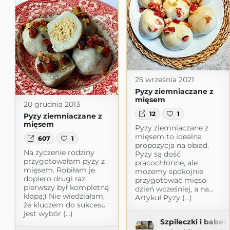
25 września 2021
Pyzy ziemniaczane z
mięsem
20 grudnia 2013
12
1
Pyzy ziemniaczane z
mięsem
Pyzy ziemniaczane z
mięsem to idealna
607
1
propozycja na obiad.
Na życzenie rodziny
Pyzy są dość
przygotowałam pyzy z
pracochłonne, ale
mięsem. Robiłam je
możemy spokojnie
dopiero drugi raz,
przygotować mięso
pierwszy był kompletną
dzień wcześniej, a na…
klapą;) Nie wiedziałam,
Artykuł Pyzy (...)
że kluczem do sukcesu
jest wybór (...)
Szpileczki i babec