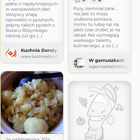
jedno z najsłynniejszych
m
Pyzy ziemniaczane ...
w warszawskich dań.
nie jest to moja
Wszyscy znają
ulubiona potrawa,
opowieści o pysznych,
mimo to lubię raz na
jedyny takich pyzach z
jakiś czas zrobić je na
Bazaru Różyckiego
obiad. Nie wymagają
(dzisiaj już go (...)
wielkiego talentu
kulinarnego, a co (...)
Kuchnia Doroty
www.kuchniadoroty.pl
W garnuszkach
wgarnuszkach.blogspot.c
24 października 2014