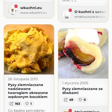
dość (...)
wkuchni.eu
O kuchni z uczucie
www.wkuchni.eu
smakiuczucie.blogspot.
26 listopada 2013
1 stycznia 2005
Pyzy ziemniaczane
nadziewane
Pyzy ziemniaczane ze
twarogiem okraszone
śliwkami
wędzonym boczkiem
49
0
163
1
Co będzie potrzebne:-
MniamMniam