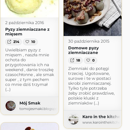
2 października 2016
Pyzy ziemniaczane z
mięsem
30 października 2015
214
10
Domowe pyzy
Uwielbiam pyzy z
ziemniaczane
mięsem , naszła mnie
ochota do
18
0
przygotowania ich na
Ziemniaki do potęgi
weekend , danie troszkę
trzeciej. Ugotowane,
czasochłonne , ale smak
surowe i te w postaci
super , z tym pechem
skrobi ziemniaczanej.
co mnie dziś trzymał
Tylko tyle potrzeba
(...)
żeby zrobić prawdziwe,
polskie kluski z
Mój Smak
ziemniaków (...)
tomojesmaki.blogspot.com
Karo in the kitchen
www.karointhekitchen.co