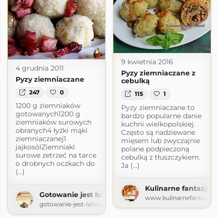
arska
ka.pl
9 kwietnia 2016
4 grudnia 2011
Pyzy ziemniaczane z
Pyzy ziemniaczane
cebulką
247
0
115
1
1200 g ziemniaków
Pyzy ziemniaczane to
gotowanych1200 g
bardzo popularne danie
ziemniaków surowych
kuchni wielkopolskiej.
obranych4 łyżki mąki
Często są nadziewane
ziemniaczanej1
mięsem lub zwyczajnie
jajkosólZiemniaki
polane podpieczoną
surowe zetrzeć na tarce
cebulką z tłuszczykiem.
o drobnych oczkach do
Ja (...)
(...)
Kulinarne fantazje M
Gotowanie jest łatwe
www.kulinarnefantazjema
gotowanie-jest-latwe.blogspot.com