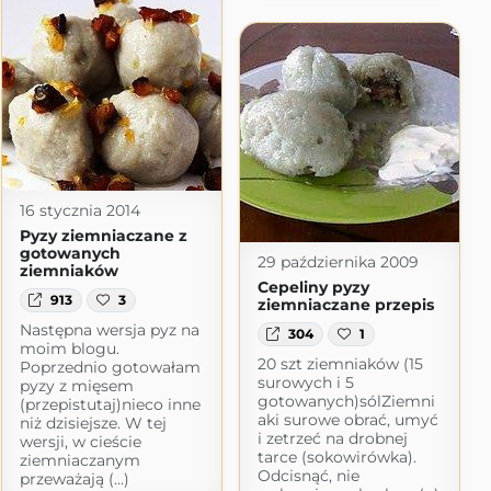
16 stycznia 2014
Pyzy ziemniaczane z
gotowanych
29 października 2009
ziemniaków
Cepeliny pyzy
913
3
ziemniaczane przepis
Następna wersja pyz na
304
1
moim blogu.
20 szt ziemniaków (15
Poprzednio gotowałam
surowych i 5
pyzy z mięsem
gotowanych)sólZiemni
(przepistutaj)nieco inne
aki surowe obrać, umyć
niż dzisiejsze. W tej
arioli
i zetrzeć na drobnej
wersji, w cieście
rioli.pl
tarce (sokowirówka).
ziemniaczanym
Odcisnąć, nie
przeważają (...)