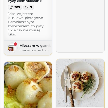
Pyzy ziemniaczane
309
9
Jako, że jestem
kluskowo-pierogowo-
ziemniaczanym
stworzeniem, to pyzy
chcę czy nie muszę
lubić
Mieszam w garnku
mieszamwgarnku.pl
zki