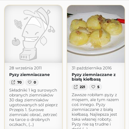
28 września 2011
31 października 2016
Pyzy ziemniaczane
Pyzy ziemniaczane z
białą kiełbasą
70
0
221
5
Składniki 1 kg surowych
Zawsze robiłam pyzy z
obranych ziemniaków
mięsem, ale tym razem
30 dag ziemniaków
coś innego. Pyzy
ugotowanych sól pieprz
ziemniaczane z białą
Przepis 1. Surowe
kiełbasą. Najlepsza jest
ziemniaki obrać, zetrzeć
taka własnej roboty.
na tarce o drobnych
Pyzy nie są trudne i
oczkach:, (...)