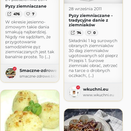
Pyzy ziemniaczane
28 września 2011
476
7
Pyzy ziemniaczane -
tradycyjne danie z
W okresie jesienno-
ziemniaków
zimowym takie dania
smakują najbardziej.
74
0
Nigdy nie sądziłam, że
Składniki 1 kg surowych
przygotowanie
obranych ziemniaków
samodzielnie pyz
30 dag ziemniaków
ziemniaczanych jest tak
ugotowanych sól pieprz
banalnie proste. To (...)
Przepis 1. Surowe
ziemniaki obrać, zetrzeć
Smaczne-zdrowe
na tarce o drobnych
oczkach:, (...)
smaczne-zdrowe.blogspot.com
wkuchni.eu
www.wkuchni.eu