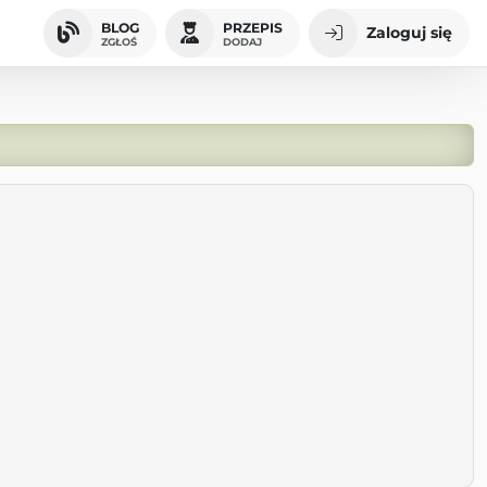
BLOG
PRZEPIS
Zaloguj się
ZGŁOŚ
DODAJ