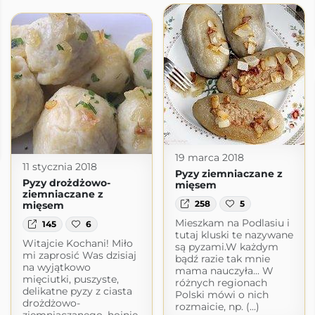
19 marca 2018
11 stycznia 2018
Pyzy ziemniaczane z
Pyzy drożdżowo-
mięsem
ziemniaczane z
258
5
mięsem
Mieszkam na Podlasiu i
145
6
tutaj kluski te nazywane
Witajcie Kochani! Miło
są pyzami.W każdym
mi zaprosić Was dzisiaj
bądź razie tak mnie
na wyjątkowo
mama nauczyła... W
mięciutki, puszyste,
różnych regionach
delikatne pyzy z ciasta
Polski mówi o nich
drożdżowo-
rozmaicie, np. (...)