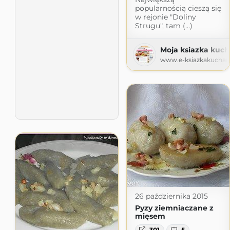
popularnością cieszą się
w rejonie "Doliny
Strugu", tam (...)
Moja ksiazka kuch
www.e-ksiazkakuchars
26 października 2015
Pyzy ziemniaczane z
mięsem
301
5