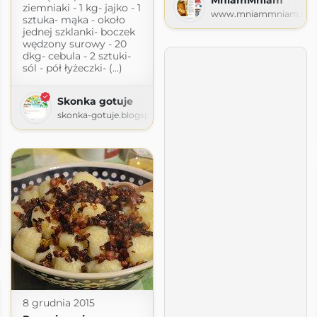
ziemniaki - 1 kg- jajko - 1
www.mniammniam.co
sztuka- mąka - około
jednej szklanki- boczek
wędzony surowy - 20
dkg- cebula - 2 sztuki-
sól - pół łyżeczki- (...)
Skonka gotuje
skonka-gotuje.blogspot.com
ot.com
8 grudnia 2015