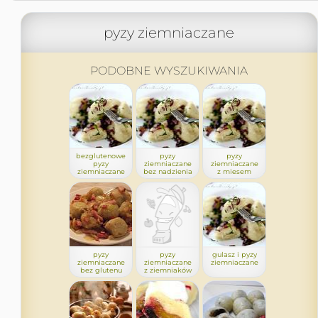
pyzy ziemniaczane
PODOBNE WYSZUKIWANIA
bezglutenowe
pyzy
pyzy
pyzy
ziemniaczane
ziemniaczane
ziemniaczane
bez nadzienia
z miesem
pyzy
pyzy
gulasz i pyzy
ziemniaczane
ziemniaczane
ziemniaczane
bez glutenu
z ziemniaków