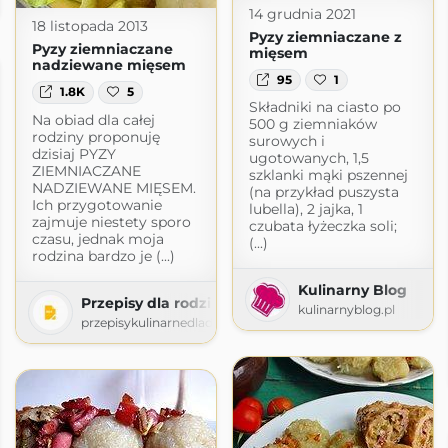
14 grudnia 2021
18 listopada 2013
Pyzy ziemniaczane z
Pyzy ziemniaczane
mięsem
nadziewane mięsem
95
1
1.8K
5
Składniki na ciasto po
Na obiad dla całej
500 g ziemniaków
rodziny proponuję
surowych i
dzisiaj PYZY
ugotowanych, 1,5
ZIEMNIACZANE
szklanki mąki pszennej
NADZIEWANE MIĘSEM.
(na przykład puszysta
Ich przygotowanie
lubella), 2 jajka, 1
zajmuje niestety sporo
czubata łyżeczka soli;
czasu, jednak moja
(...)
rodzina bardzo je (...)
Kulinarny Blog
Przepisy dla rodziny
kulinarnyblog.pl
przepisykulinarnedladzieci.blogspot.com