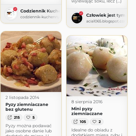
wylewając soku, lecz (...)
Codziennik Kuchenny
Człowiek jest tym, co 
codziennik-kuchenny.blogspot.com
acia1065.blogspot.com
2 listopada 2014
8 sierpnia 2016
Pyzy ziemniaczane
Mini pyzy
bez glutenu
ziemniaczane
215
5
105
2
Pyzy można podawać
Idealne do obiadu z
jako osobne danie lub
dodatkiem mięsa, ryby i