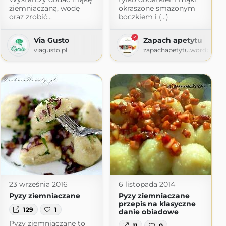
ziemniaczaną, wodę
okraszone smażonym
oraz zrobić...
boczkiem i (...)
m
com
Via Gusto
Zapach apetytu
viagusto.pl
zapachapetytu.wordpress
23 września 2016
6 listopada 2014
Pyzy ziemniaczane
Pyzy ziemniaczane
przepis na klasyczne
129
1
danie obiadowe
Pyzy ziemniaczane to
11
0