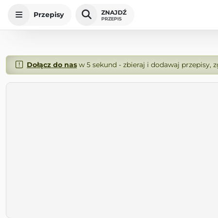
ZNAJDŹ
Przepisy
PRZEPIS
Dołącz do nas
w 5 sekund - zbieraj i dodawaj przepisy, 