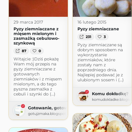
29 marca 2017
16 lutego 2015
Pyzy ziemniaczane z
Pyzy ziemniaczane
mięsem mielonym i
231
3
zasmażką cebulowo-
szynkową
Pyzy ziemniaczane są
dobrym sposobem na
87
0
wykorzystanie
Witajcie :)Dziś pokażę
ziemniaków, które
Wam mój przepis na
zostały nam z
pyzy ziemniaczane z
poprzedniego dnia.
gotowanych
Najlepiej podawać je z
ziemniaków i z mięsem
ulubionym sosem i (...)
mielonym, a do tego
pyszna zasmażka z
Komu dokładkę?
cebuli i szynki do (...)
komudokladke.blogsp
Gotowanie, gotowanie, gotowanie
gotujzmaka.blogspot.com