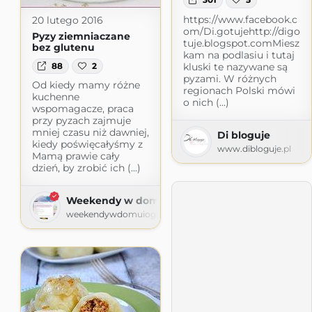
https://www.facebook.c
20 lutego 2016
om/Di.gotujehttp://digo
Pyzy ziemniaczane
tuje.blogspot.comMiesz
bez glutenu
kam na podlasiu i tutaj
kluski te nazywane są
88
2
pyzami. W różnych
Od kiedy mamy różne
regionach Polski mówi
kuchenne
o nich (...)
wspomagacze, praca
przy pyzach zajmuje
mniej czasu niż dawniej,
Di bloguje
kiedy poświęcałyśmy z
www.dibloguje.pl
Mamą prawie cały
dzień, by zrobić ich (...)
Weekendy w domu i ogrodzie
weekendywdomuiogrodzie.blogspot.com