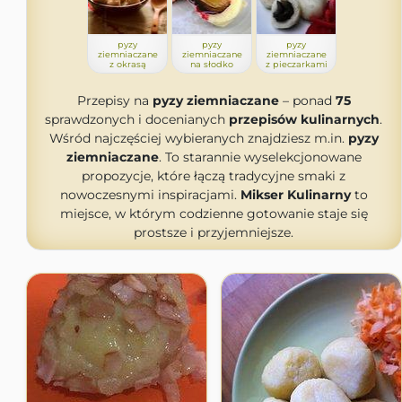
pyzy
pyzy
pyzy
ziemniaczane
ziemniaczane
ziemniaczane
z okrasą
na słodko
z pieczarkami
Przepisy na
pyzy ziemniaczane
– ponad
75
sprawdzonych i docenianych
przepisów kulinarnych
.
Wśród najczęściej wybieranych znajdziesz m.in.
pyzy
ziemniaczane
. To starannie wyselekcjonowane
propozycje, które łączą tradycyjne smaki z
nowoczesnymi inspiracjami.
Mikser Kulinarny
to
miejsce, w którym codzienne gotowanie staje się
prostsze i przyjemniejsze.