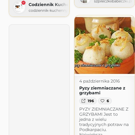
szpileczkiibabeczki.pl
Codziennik Kuchenny
codziennik-kuchenny.blogspot.com
4 października 2016
Pyzy ziemniaczane z
grzybami
196
6
PYZY ZIEMNIACZANE Z
GRZYBAMI Jest to
jedna z wielu
tradycyjnych potraw na
Podkarpaciu.
Największą