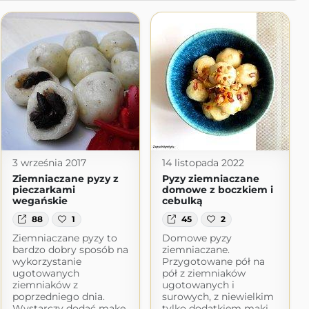
3 września 2017
14 listopada 2022
Ziemniaczane pyzy z
Pyzy ziemniaczane
pieczarkami
domowe z boczkiem i
wegańskie
cebulką
88
1
45
2
Ziemniaczane pyzy to
Domowe pyzy
bardzo dobry sposób na
ziemniaczane.
wykorzystanie
Przygotowane pół na
ugotowanych
pół z ziemniaków
ziemniaków z
ugotowanych i
poprzedniego dnia.
surowych, z niewielkim
Wystarczy dodać mąkę
tylko dodatkiem mąki,