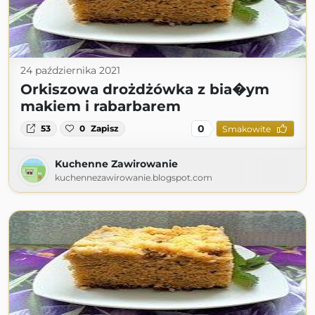
24 października 2021
Orkiszowa drożdżówka z bia�ym
makiem i rabarbarem
0
53
0
Zapisz
Smakowite
Kuchenne Zawirowanie
kuchennezawirowanie.blogspot.com