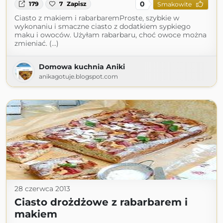
0
179
7
Zapisz
Smakowite
Ciasto z makiem i rabarbaremProste, szybkie w
wykonaniu i smaczne ciasto z dodatkiem sypkiego
maku i owoców. Użyłam rabarbaru, choć owoce można
zmieniać. (...)
Domowa kuchnia Aniki
anikagotuje.blogspot.com
28 czerwca 2013
Ciasto drożdżowe z rabarbarem i
makiem