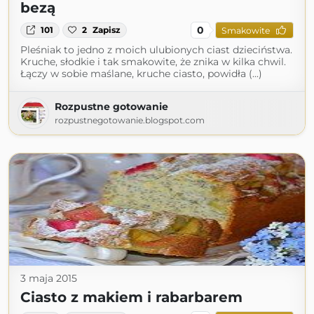
bezą
0
101
2
Zapisz
Smakowite
Pleśniak to jedno z moich ulubionych ciast dzieciństwa.
Kruche, słodkie i tak smakowite, że znika w kilka chwil.
Łączy w sobie maślane, kruche ciasto, powidła (...)
Rozpustne gotowanie
rozpustnegotowanie.blogspot.com
3 maja 2015
Ciasto z makiem i rabarbarem