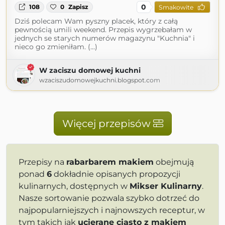
0
108
0
Zapisz
Smakowite
Dziś polecam Wam pyszny placek, który z całą
pewnością umili weekend. Przepis wygrzebałam w
jednych se starych numerów magazynu "Kuchnia" i
nieco go zmieniłam. (...)
W zaciszu domowej kuchni
wzaciszudomowejkuchni.blogspot.com
Więcej przepisów
Przepisy na
rabarbarem makiem
obejmują
ponad
6
dokładnie opisanych propozycji
kulinarnych, dostępnych w
Mikser Kulinarny
.
Nasze sortowanie pozwala szybko dotrzeć do
najpopularniejszych i najnowszych receptur, w
tym takich jak
ucierane ciasto z makiem