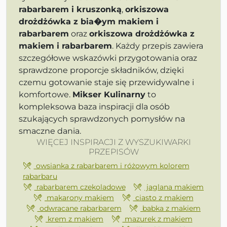
rabarbarem i kruszonką
,
orkiszowa
drożdżówka z bia�ym makiem i
rabarbarem
oraz
orkiszowa drożdżówka z
makiem i rabarbarem
. Każdy przepis zawiera
szczegółowe wskazówki przygotowania oraz
sprawdzone proporcje składników, dzięki
czemu gotowanie staje się przewidywalne i
komfortowe.
Mikser Kulinarny
to
kompleksowa baza inspiracji dla osób
szukających sprawdzonych pomysłów na
smaczne dania.
WIĘCEJ INSPIRACJI Z WYSZUKIWARKI
PRZEPISÓW
owsianka z rabarbarem i różowym kolorem
rabarbaru
rabarbarem czekoladowe
jaglana makiem
makarony makiem
ciasto z makiem
odwracane rabarbarem
babka z makiem
krem z makiem
mazurek z makiem